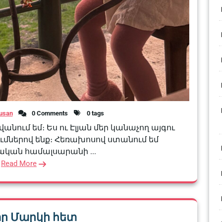
usan
0 Comments
0 tags
անում եմ։ Ես ու Էլյան մեր կանաչող այգու
ծումներով ենք։ Հեռախոսով ստանում եմ
կան համալսարանի ...
Read More
տր Մարկի հետ