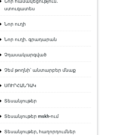
Նոր համակեցություն.
ստուգատես
Նոր ուղի
Նոր ուղի. գրադարան
Չդասակարգված
Չեմ թողնի՝ անտարբեր մնաք
ՍՈՒՐՀԱՆԴԱԿ
Տեսանյութեր
Տեսանյութեր mskh-ում
Տեսանյութեր, հաղորդումներ