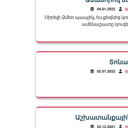
04.01.2022
N
Սիրելի Ձմեռ պապիկ, ես քեզնից կո
ամենաշատը կուզեմ, 
Տոնա
02.01.2022
N
Աշխատանքային
22.12.2021
N