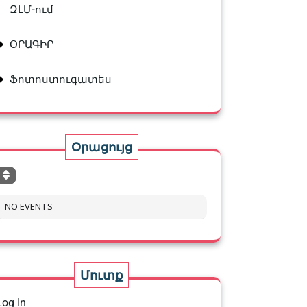
ԶԼՄ-ում
ՕՐԱԳԻՐ
Ֆոտոստուգատես
Օրացույց
NO EVENTS
Մուտք
Log In