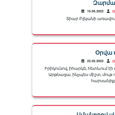
Զարմա
15.05.2022
N
Տիար Բլեյանի առավոտ
Օրվա 
22.02.2022
N
Իրիկունով, իհարկե, հետևում 
Արթնացա, ինչպես միշտ, մութ ո
հարսանիքի
Ամանորով ս