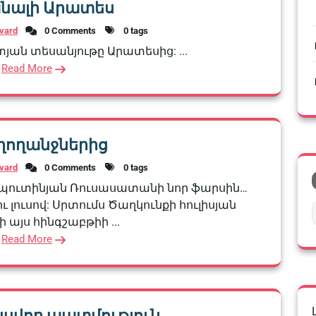
նալի Արատես
vard
0 Comments
0 tags
յան տեսանյութը Արատեսից: ...
Read More
ղողանջներից
vard
0 Comments
0 tags
էի պուտինյան Ռուսասատանի նոր ֆարսին…
ւ լուսով: Սրտումս Ծաղկունքի հուլիսյան
 այս հինգշաբթիի ...
Read More
կսվող պատմություն