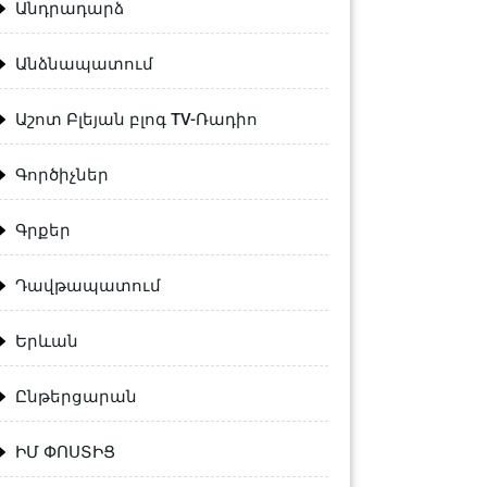
Անդրադարձ
Անձնապատում
Աշոտ Բլեյան բլոգ TV-Ռադիո
Գործիչներ
Գրքեր
Դավթապատում
Երևան
Ընթերցարան
ԻՄ ՓՈՍՏԻՑ