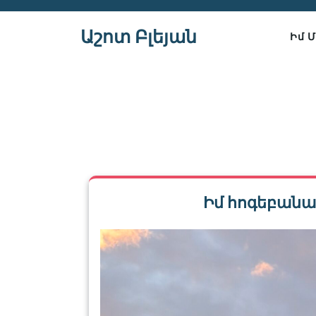
Skip
to
Աշոտ Բլեյան
Իմ 
content
Իմ հոգեբանա