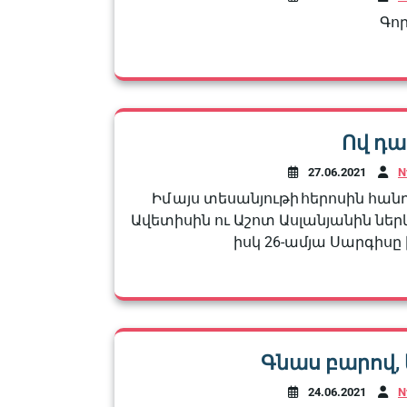
Գոր
Ով դա
27.06.2021
N
Իմ այս տեսանյութի հերոսին հան
Ավետիսին ու Աշոտ Ասլանյանին նե
իսկ 26-ամյա Սարգիսը 
Գնաս բարով,
24.06.2021
N