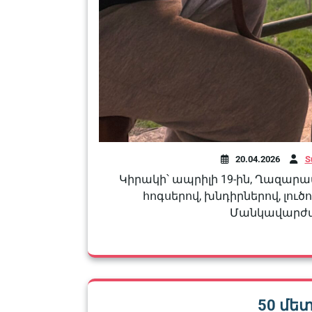
20.04.2026
S
Կիրակի՝ ապրիլի 19-ին, Ղազարավ
հոգսերով, խնդիրներով, լու
Մանկավարժա
50 մե