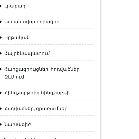
Լրաքաղ
Կալանավորի օրագիր
Կրթական
Հայրենապատում
Հարցազրույցներ, հոդվածներ
ԶԼՄ-ում
Հինգշաբթիից հինգշաբթի
Հոդվածներ, գրառումներ
Նախագիծ