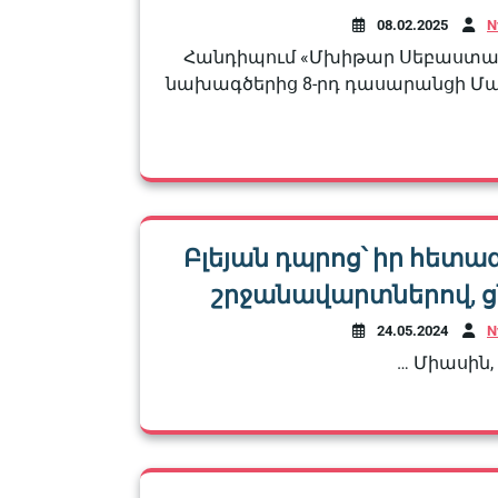
08.02.2025
N
Հանդիպում «Մխիթար Սեբաստաց
նախագծերից 8-րդ դասարանցի Մ
Բլեյան դպրոց՝ իր հետ
շրջանավարտներով, ց
24.05.2024
N
… Միասին, 