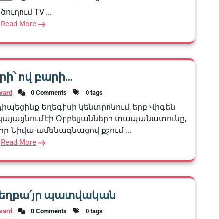
ծուղում TV ...
Read More
րի՝ ով բարի…
vard
0 Comments
0 tags
դիպեցինք Եղեգիսի կենտրոնում, երբ Վիգեն
րկայացնում էի Օրբելյանների տապանատունը,
իր Նիվա-ամենագնացով քշում ...
Read More
 եղբա՛յր պատվական
vard
0 Comments
0 tags