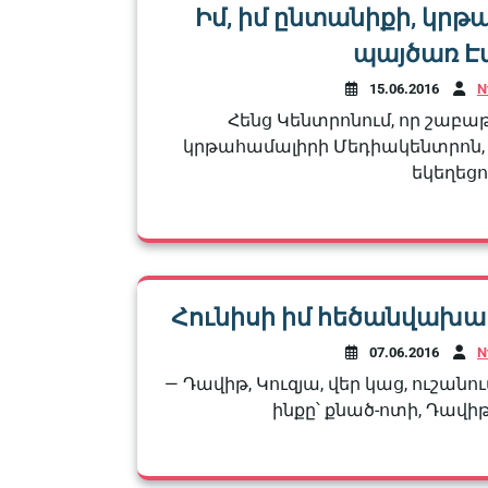
Իմ, իմ ընտանիքի, կրթա
պայծառ Էմ
15.06.2016
N
Հենց Կենտրոնում, որ շաբաթ
կրթահամալիրի Մեդիակենտրոն, Ր
եկեղեցու
Հունիսի իմ հեծանվախաղ
07.06.2016
N
— Դավիթ, Կուզյա, վեր կաց, ուշանու
ինքը՝ քնած-ոտի, Դավիթ