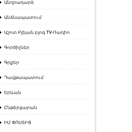
Անդրադարձ
Անձնապատում
Աշոտ Բլեյան բլոգ TV-Ռադիո
Գործիչներ
Գրքեր
Դավթապատում
Երևան
Ընթերցարան
ԻՄ ՓՈՍՏԻՑ