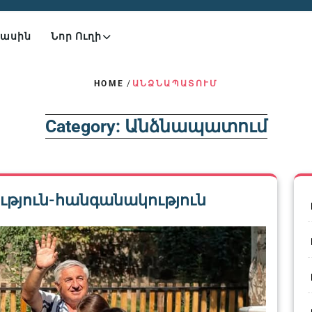
Մասին
Նոր Ուղի
HOME
/
ԱՆՁՆԱՊԱՏՈՒՄ
Category:
Անձնապատում
ւթյուն-հանգանակություն