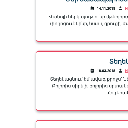
14.11.2018
N
Վանոյի ներկայությունը մթնոլոր
փողոցում: Լինի, նստի, զրուցի, 
Տեղե
18.03.2018
N
Տեղեկացնում եմ ավագ քրոջս՝ 
Բոլորիս սիրելի, բոլորից սրտա
Հոգեհան