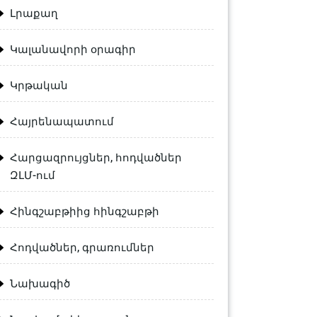
Լրաքաղ
Կալանավորի օրագիր
Կրթական
Հայրենապատում
Հարցազրույցներ, հոդվածներ
ԶԼՄ-ում
Հինգշաբթիից հինգշաբթի
Հոդվածներ, գրառումներ
Նախագիծ