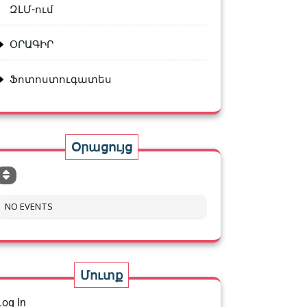
ԶԼՄ-ում
ՕՐԱԳԻՐ
Ֆոտոստուգատես
Օրացույց
NO EVENTS
Մուտք
Log In