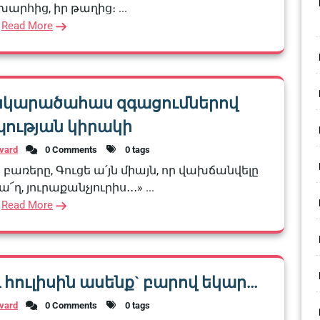
արհից, իր թաղից։ ...
Read More
հանկարածահաս զգացումներով
պության կիրակի
vard
0 Comments
0 tags
ն բառերը, Գուցե ա՛յն միայն, որ վախճանվելը
ղ, յուրաքանչյուրիս․․․» ...
Read More
հուլիսին ասենք` բարով եկար…
vard
0 Comments
0 tags