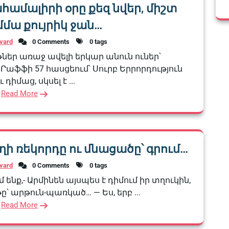
համալիրի օրը քեզ նվեր, միշտ
մա քույրիկ ջան…
vard
0 Comments
0 tags
ներ առաջ ավելի երկար անուն ուներ՝
աֆֆի 57 հասցեում՝ Սուրբ Երրորդություն
 դիմաց, սկսել է ...
Read More
ի ռեկորդը ու մնացածը՝ գրում…
vard
0 Comments
0 tags
մ ենք,- Արմինեն այսպես է դիմում իր տղուկին,
ը՝ արթուն-պառկած… — Ես, երբ ...
Read More