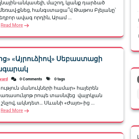
նային-անկասելի, մաշող, կյանք դարձած
մեռավ-քնեց, հանգստացա՞վ Թաթոս Բլեյանը՝
ղբոր ավագ որդին, Արամ ...
Read More
ից» «Այրուձիով» Սեբաստացի
ագարակ
vard
0 Comments
0 tags
ւթյուն մանուկների համար» հայերեն
քառասունյոթ րոպե տասնվեց վայրկյան
 շնչով, ակնդետ… Սևանի «Ժայռ»-ից ...
Read More