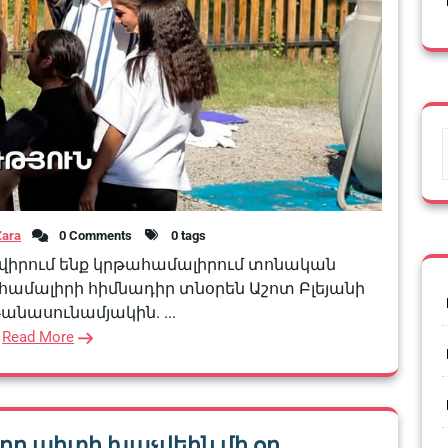
Zara
0 Comments
0 tags
ավիրում ենք կրթահամալիրում տոնական
ահամալիրի հիմնադիր տնօրեն Աշոտ Բլեյանի
թանասունամյակին. ...
Read More
ը պիտի խաչվեին մի օր…