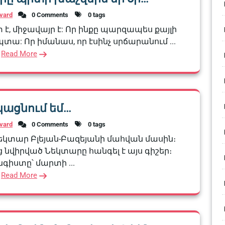
vard
0 Comments
0 tags
տ է, միջավայր է: Որ ինքը պարզապես քայլի
ժպտա: Որ իմանաս, որ էսինչ սրճարանում ...
Read More
կացնում եմ…
vard
0 Comments
0 tags
Նեկտար Բլեյան-Բազեյանի մահվան մասին։
նց նվիրված Նեկտարը հանգել է այս գիշեր։
գիստը՝ մարտի ...
Read More