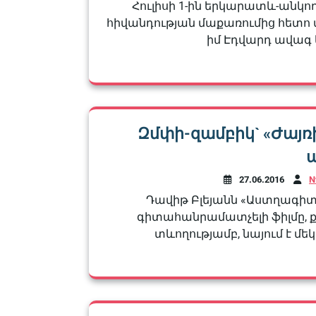
Հուլիսի 1-ին երկարատև-անկող
հիվանդության մաքառումից հետո 
իմ Էդվարդ ավագ ե
Զմփի-զամբիկ` «Ժայռ
27.06.2016
N
Դավիթ Բլեյանն «Աստղագիտո
գիտահանրամատչելի ֆիլմը, 
տևողությամբ, նայում է մեկ