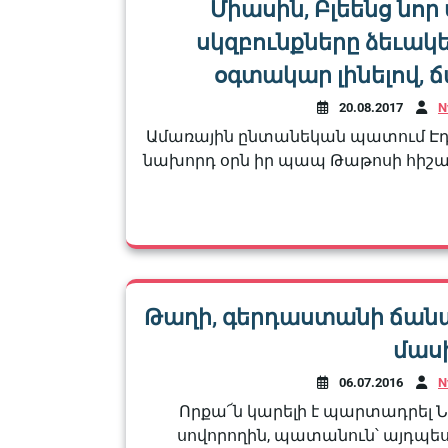
Միասին, Բլեենց նոր
սկզբունքները ձեւակ
օգտակար լինելով, 
20.08.2017
N
Ամառային ընտանեկան պատում Էդվ
նախորդ օրն իր պապ Թաթոսի հիշա
Թաղի, գերդաստանի ճանա
մասի
06.07.2016
N
Որքա՜ն կարելի է պարտադրել
սովորողին, պատանուն՝ այդպես