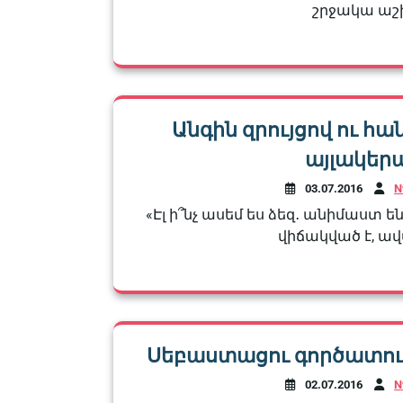
շրջակա աշխ
Անգին զրույցով ու 
այլակեր
03.07.2016
N
«Էլ ի՞նչ ասեմ ես ձեզ․ անիմաստ ե
վիճակված է, ավա՜
Սեբաստացու գործատու 
02.07.2016
N