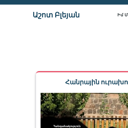
Skip
to
Աշոտ Բլեյան
Իմ 
content
Հանրային ուրախո