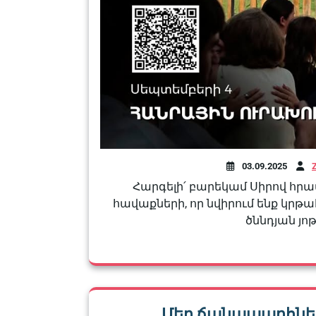
03.09.2025
Հարգելի՛ բարեկամ Սիրով հր
հավաքների, որ նվիրում ենք կրթ
ծննդյան յո
Մեր ճանապարհներ