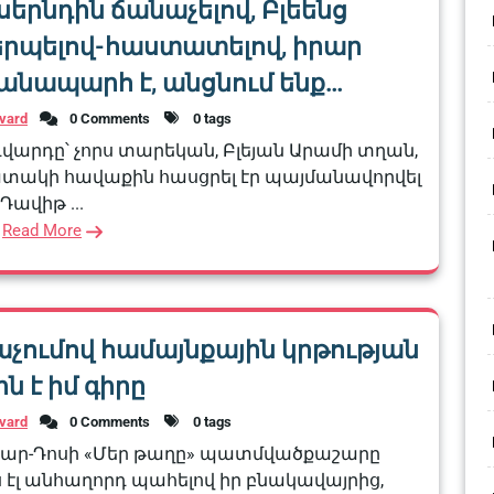
 սերնդին ճանաչելով, Բլեենց
երպելով-հաստատելով, իրար
ճանապարհ է, անցնում ենք…
vard
0 Comments
0 tags
արդը՝ չորս տարեկան, Բլեյան Արամի տղան,
տակի հավաքին հասցրել էր պայմանավորվել
Դավիթ ...
Read More
չումով համայնքային կրթության
ն է իմ գիրը
vard
0 Comments
0 tags
 Նար-Դոսի «Մեր թաղը» պատմվածքաշարը
 էլ անհաղորդ պահելով իր բնակավայրից,