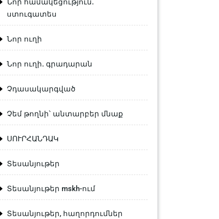
Նոր համակեցություն.
ստուգատես
Նոր ուղի
Նոր ուղի. գրադարան
Չդասակարգված
Չեմ թողնի՝ անտարբեր մնաք
ՍՈՒՐՀԱՆԴԱԿ
Տեսանյութեր
Տեսանյութեր mskh-ում
Տեսանյութեր, հաղորդումներ