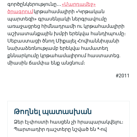
գործընկերությունը
․․․
«
Մարդամեջ
»
ծրագրում
կրթահամալիրի
«
Կրթական
պարտեզի
»
գրասենյակի
ներգրավումը
առաջացրեց
հիմնադրամի
ու
կրթահամալիրի
աշխատանքային
խմբի
երեկվա
հանդիպումը։
Սեբաստացի
ծնող
Միքայել
Հովհաննիսյանի
նախաձեռնությամբ
երեկվա
համատեղ
քննարկումը
կրթահամալիրում
հաստատեց
.
միասին
ճամփա
ենք
անցնում
։
#2011
Թողնել պատասխան
Ձեր էլ-փոստի հասցեն չի հրապարակվելու։
Պարտադիր դաշտերը նշված են
*
-ով