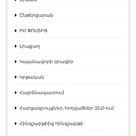
Ընթերցարան
ԻՄ ՓՈՍՏԻՑ
Լրաքաղ
Կալանավորի օրագիր
Կրթական
Հայրենապատում
Հարցազրույցներ, հոդվածներ ԶԼՄ-ում
Հինգշաբթիից հինգշաբթի