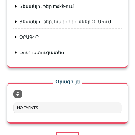
Տեսանյութեր mskh-ում
Տեսանյութեր, հաղորդումներ ԶԼՄ-ում
ՕՐԱԳԻՐ
Ֆոտոստուգատես
Օրացույց
NO EVENTS