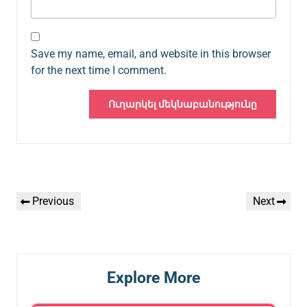
Save my name, email, and website in this browser
for the next time I comment.
Գրառումների
Previous
Next
Previous
Next
նավարկումը
Post
Post
Explore More