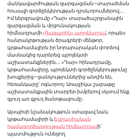
մանկավարժության
զարգացման
—
տարածման
հուսալի
գործընկերության
դրսևորումներով
․․․
Իմ
ներգրավումը
«
Դար
»
տարածաշրջանային
զարգացման
և
մրցունակության
հիմնադրամի
«
Գագարին
»
պրոյեկտում
,
որպես
հանրակրթության
ծրագրերի
մենթոր
,
կրթահամալիրն
իր
նորարարական
փորձով
մասնակից
դարձրեց
պրոյեկտի
աշխատանքներին
․․․
«
Դար
»
հինադրամը
,
կրթահամալիրը
,
պրոյեկտի
գործընկերությունը
խոսքերից
—
ցանկություններից
անդին
են
,
հեռանկարը՝
ոգևորող։
Առաջիկա
շաբաթը
աշխատանքային
տարբեր
խմբերով
սկսում
ենք
գյուղ
առ
գյուղ
ծանոթացումը
։
Այսպիսի
նշանակություն
ստացավ
նաև
կրթահամալիրի
և
Եվրասիական
համագործակցության
հիմնադրամ
ի՝
պատմություն
ունեցող