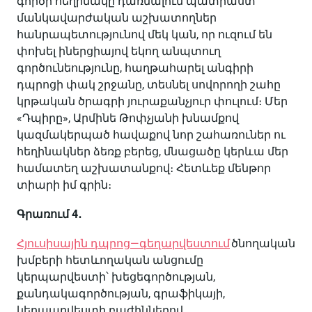
գործի
հեղինակը
դառնալուն
պատրաստ
մանկավարժական
աշխատողներ
հանրապետությունով
մեկ
կան
,
որ
ուզում
են
փոխել
իներցիայով
եկող
անպտուղ
գործունեությունը
,
հաղթահարել
անգիրի
դպրոցի
փակ
շրջանը
,
տեսնել
սովորողի
շահը
կրթական
ծրագրի
յուրաքանչյուր
փուլում։
Մեր
«
Դպիրը
»
,
Արմինե
Թոփչյանի
խնամքով
կազմակերպած
հավաքով
նոր
շահառուներ
ու
հեղինակներ
ձեռք
բերեց
,
մնացածը
կերևա
մեր
համատեղ
աշխատանքով։
Հետևեք
մենթոր
տիարի
իմ
գրին
։
Գրառում
4
․
Հյուսիսային
դպրոց
—
գեղարվեստում
ծնողական
խմբերի
հետևողական
անցումը
կերպարվեստի՝
խեցեգործության
,
քանդակագործության
,
գրաֆիկայի
,
կերպարվեստի
բաժիններով
,