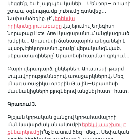
կեցցե՛ք
,
ես
էլ
այդպես
կանեի
․․․
Մենթոր
—
տիարի
շտապ
օգնությամբ
լուծումը
գտնվեց
․․․
Նախանձեցիք
,
չէ՞
,
երեկվա
իրիկունը
,
լուսաբացը
վայելումով
Եղեգիսի
նորաբաց
Hotel Arevi
կացարանում
անցկացրած
խմբին
․․․
Արատեսի
ճանապարհն
անցանելի
է
այսօր
,
էլեկտրասնուցումը՝
վերականգնված
,
սեբաստացիները՝
Արատեսի
հարմար
գրկում
․․․
Բարի
վերադարձ
,
ընկերներ
,
Արատեսի
թարմ
տպավորություններով
,
առաջարկներով։
Մեզ
մնաց
առաջիկա
օրերին
Թալին
—
Արատեսի
մասնակիցների
բլոգներով
անցնել
հատ
—
հատ
։
Գրառում
3
․
Բլեյան
կրթական
ցանցով
կրթահամալիրի
մանկավարժական
ակումբի
երեկվա
աշխույժ
քննարկումը
ի՞նչ
է
ասում
ձեզ
—
մեզ
․․․
Սեփական