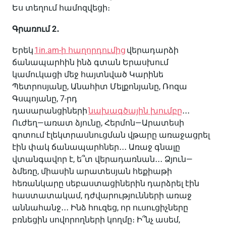
Ես
տեղում
համոզվեցի
։
Գրառում
2
․
Երեկ
1in.am-
ի
հաղորդումից
վերադարձի
ճանապարհին
ինձ
գտան
Երասխում
կամուկացի
մեջ
հայտնված
Կարինե
Պետրոսյանը
,
Անահիտ
Մելքոնյանը
,
Ռոզա
Գսպոյանը
, 7-
րդ
դասարանցիների
նախագծային
խումբը
․․․
Ուժեղ
—
առատ
ձյունը
,
Հերմոն
—
Արատեսի
գոտում
էլեկտրասնուցման
վթարը
առաջացրել
էին
փակ
ճանապարհներ
․․․
Առաջ
գնալը
վտանգավոր
է
,
ե՞տ
վերադառնան
․․․
Ձյուն
—
ձմեռը
,
միասին
արատեսյան
հեքիաթի
հեռանկարը
սեբաստացիներին
դարձրել
էին
հաստատակամ
,
դժվարությունների
առաջ
աննահանջ
․․․
Ինձ
հուզեց
,
որ
ուսուցիչները
բռնեցին
սովորողների
կողմը։
Ի՞նչ
ասեմ
,