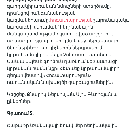
զարդակիրառական
նմուշների
ստեղծումը
,
դրանցով
հանգանակության
կազմակերպումը
,
հոգատարության
շարունակակ
նախագծի
սնուցման՝
հեղինակային
մանկավարժությամբ
կառուցված
աղբյուր
է
,
արտադրությամբ
ուսուցման
մեջ
սեբաստացի
ծնողներին
—
ուսուցիչներին
ներգրավում
կրթահամալիրով
մեկ
,
«
Ձոն
»
ստուգատեսով
․․․
Նաև
այսպես
է
գործուն
դառնում
սեբաստացի
կրթական
համայնքը։
Հետևեք
կրթահամալիրի
գեղարվեստով
«
Հոգատարություն
»
ուսումնական
նախագծի
զարգացումներին
։
Կեցցեք
,
Քնարիկ
Ներսիսյան
,
Ալիս
Գևորգյան
և
ընկերներ
։
Գրառում
5
․
Շաբաթը
նշանակալի
եղավ
մեր
հեղինակային