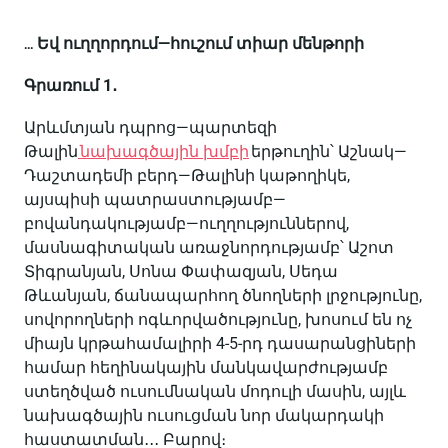
․․․
Եվ
ուղղորդում
—
հուշում
տիար
մենթորի
Գրառում
1
․
Արևմտյան
դպրոց
—
պարտեզի
Թալին
նախագծային
խմբի
երթուղին՝
Աշնակ
—
Դաշտադեմի
բերդ
—
Թալինի
կաթողիկե
,
այսպիսի
պատրաստությամբ
—
բովանդակությամբ
—
ուղղություններով
,
մասնագիտական
առաջնորդությամբ՝
Աշոտ
Տիգրանյան
,
Սոնա
Փափազյան
,
Սեդա
Թևանյան
,
ճանապարհող
ծնողների
լրջությունը
,
սովորողների
ոգևորվածությունը
,
խոսում
են
ոչ
միայն
կրթահամալիրի
4-5-
րդ
դասարանցիների
համար
հեղինակային
մանկավարժությամբ
ստեղծված
ուսումնական
մոդուլի
մասին
,
այլև
նախագծային
ուսուցման
նոր
մակարդակի
հաստատման
․․․
Բարով։