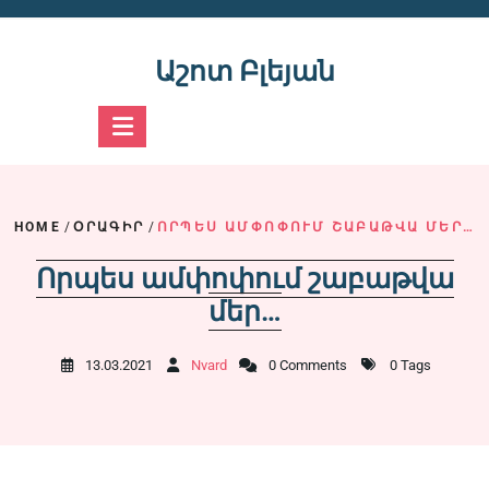
Skip
to
content
Աշոտ Բլեյան
HOME
/
ՕՐԱԳԻՐ
/
ՈՐՊԵՍ ԱՄՓՈՓՈՒՄ ՇԱԲԱԹՎԱ ՄԵՐ…
Որպես ամփոփում շաբաթվա
մեր…
13.03.2021
Nvard
0 Comments
0 Tags