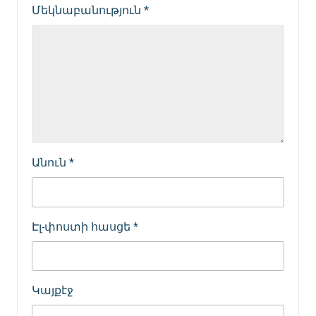
Մեկնաբանություն
*
Անուն
*
Էլ-փոստի հասցե
*
Կայքէջ