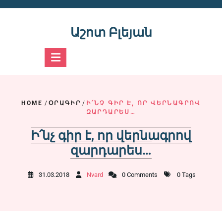
Skip
to
content
Աշոտ Բլեյան
HOME
/
ՕՐԱԳԻՐ
/
Ի՛ՆՉ ԳԻՐ Է, ՈՐ ՎԵՐՆԱԳՐՈՎ
ԶԱՐԴԱՐԵՍ…
Ի՛նչ գիր է, որ վերնագրով
զարդարես…
31.03.2018
Nvard
0 Comments
0 Tags