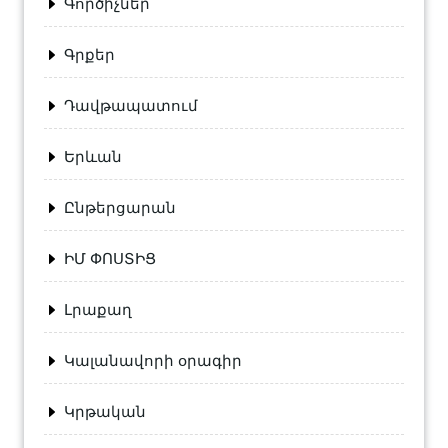
Գործիչներ
Գրքեր
Դավթապատում
Երևան
Ընթերցարան
ԻՄ ՓՈՍՏԻՑ
Լրաքաղ
Կալանավորի օրագիր
Կրթական