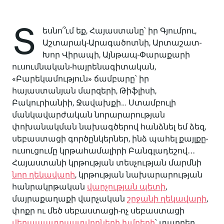
Տ
եսնո՞ւմ եք, Հայաստանը՝ իր Գյումրու,
Աշտարակ-Արագածոտնի, Արտաշատ-
Խոր Վիրապի, Այնթապ-Փարաքարի
ուսումնական-հայրենագիտական,
«Բարեկամություն» ճամբարը՝ իր
հայաստանյան մարզերի, Թիֆլիսի,
Բակուրիանիի, Ջավախքի… Ստամբուլի
մանկավարժական նորարարության
փոխանակման նախագծերով հանձնել եմ ձեզ,
սեբաստացի գործընկերներ, ինձ պահել քայլքը-
ուսուցումը կրթահամալիրի Բանգլադեշով․․․
Հայաստանի կրթության տեսչության մարմնի
նոր ղեկավարի
, կրթության նախարարության
հանրակրթական
վարչության պետի
,
մայրաքաղաքի վարչական
շրջանի ղեկավարի
,
փոքր ու մեծ սեբաստացի-ոչ սեբաստացի
վերապատրաստվողների խմբերի
՝ տարբեր