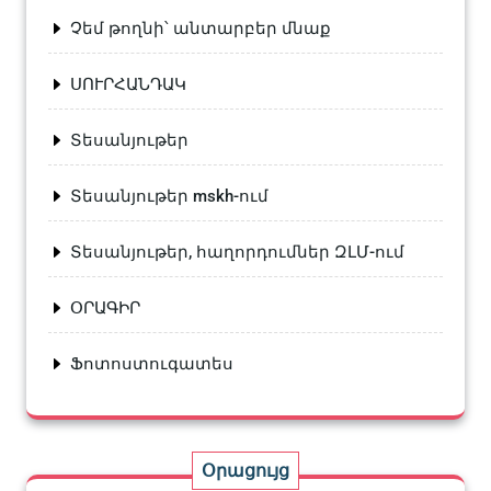
Չեմ թողնի՝ անտարբեր մնաք
ՍՈՒՐՀԱՆԴԱԿ
Տեսանյութեր
Տեսանյութեր mskh-ում
Տեսանյութեր, հաղորդումներ ԶԼՄ-ում
ՕՐԱԳԻՐ
Ֆոտոստուգատես
Օրացույց