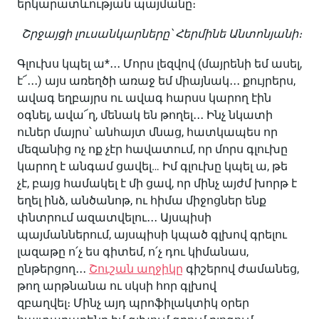
երկարատևության պայմանը։
Շրջայցի լուսանկարները՝ Հերմինե Անտոնյանի։
Գլուխս կպել ա*․․․ Մորս լեզվով (մայրենի եմ ասել,
է՜․․․) այս առեղծի առաջ եմ միայնակ․․․ քույրերս,
ավագ եղբայրս ու ավագ հարսս կարող էին
օգնել, ավա՜ղ, մենակ են թողել․․․ Ինչ նկատի
ուներ մայրս՝ անհայտ մնաց, հատկապես որ
մեզանից ոչ ոք չէր հավատում, որ մորս գլուխը
կարող է անգամ ցավել… Իմ գլուխը կպել ա, թե
չէ, բայց համակել է մի ցավ, որ մինչ այժմ խորթ է
եղել ինձ, անծանոթ, ու հիմա միջոցներ ենք
փնտրում ազատվելու․․․ Այսպիսի
պայմաններում, այսպիսի կպած գլխով գրելու
լազաթը ո՛չ ես գիտեմ, ո՛չ դու կիմանաս,
ընթերցող․․․
Շուշան աղջիկը
գիշերով ժամանեց,
թող արթնանա ու սկսի հոր գլխով
զբաղվել։ Մինչ այդ պրոֆիլակտիկ օրեր