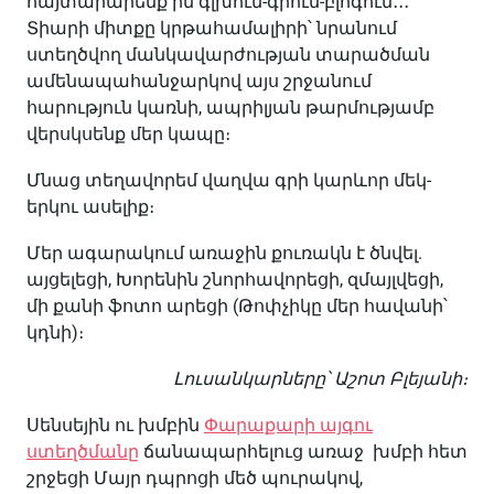
հայտարարենք իմ գլխում-գրում-բլոգում․․․
Տիարի միտքը կրթահամալիրի՝ նրանում
ստեղծվող մանկավարժության տարածման
ամենապահանջարկով այս շրջանում
հարություն կառնի, ապրիլյան թարմությամբ
վերսկսենք մեր կապը։
Մնաց տեղավորեմ վաղվա գրի կարևոր մեկ-
երկու ասելիք։
Մեր ագարակում առաջին քուռակն է ծնվել.
այցելեցի, Խորենին շնորհավորեցի, զմայլվեցի,
մի քանի ֆոտո արեցի (Թոփչիկը մեր հավանի՝
կդնի)։
Լուսանկարները՝ Աշոտ Բլեյանի։
Սենսեյին ու խմբին
Փարաքարի այգու
ստեղծմանը
ճանապարհելուց առաջ խմբի հետ
շրջեցի Մայր դպրոցի մեծ պուրակով,