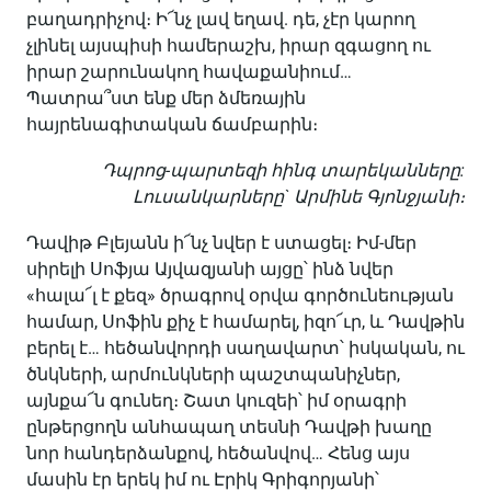
բաղադրիչով։ Ի՜նչ լավ եղավ. դե, չէր կարող
չլինել այսպիսի համերաշխ, իրար զգացող ու
իրար շարունակող հավաքանիում…
Պատրա՞ստ ենք մեր ձմեռային
հայրենագիտական ճամբարին։
Դպրոց-պարտեզի հինգ տարեկանները:
Լուսանկարները` Արմինե Գյոնջյանի։
Դավիթ Բլեյանն ի՜նչ նվեր է ստացել։ Իմ-մեր
սիրելի Սոֆյա Այվազյանի այցը՝ ինձ նվեր
«հալա՜լ է քեզ» ծրագրով օրվա գործունեության
համար, Սոֆին քիչ է համարել, իզո՜ւր, և Դավթին
բերել է… հեծանվորդի սաղավարտ՝ իսկական, ու
ծնկների, արմունկների պաշտպանիչներ,
այնքա՜ն գունեղ։ Շատ կուզեի՝ իմ օրագրի
ընթերցողն անհապաղ տեսնի Դավթի խաղը
նոր հանդերձանքով, հեծանվով… Հենց այս
մասին էր երեկ իմ ու Էրիկ Գրիգորյանի՝