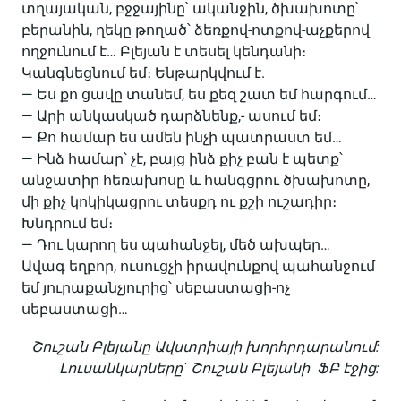
տղայական, բջջայինը՝ ականջին, ծխախոտը՝
բերանին, ղեկը թողած՝ ձեռքով-ոտքով-աչքերով
ողջունում է… Բլեյան է տեսել կենդանի։
Կանգնեցնում եմ։ Ենթարկվում է.
— Ես քո ցավը տանեմ, ես քեզ շատ եմ հարգում…
— Արի անկասկած դարձնենք,- ասում եմ։
— Քո համար ես ամեն ինչի պատրաստ եմ…
— Ինձ համար՝ չէ, բայց ինձ քիչ բան է պետք՝
անջատիր հեռախոսը և հանգցրու ծխախոտը,
մի քիչ կոկիկացրու տեսքդ ու քշի ուշադիր։
Խնդրում եմ։
— Դու կարող ես պահանջել, մեծ ախպեր…
Ավագ եղբոր, ուսուցչի իրավունքով պահանջում
եմ յուրաքանչյուրից՝ սեբաստացի-ոչ
սեբաստացի…
Շուշան Բլեյանը Ավստրիայի խորհրդարանում:
Լուսանկարները` Շուշան Բլեյանի ՖԲ էջից: