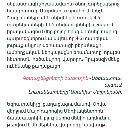
սեբաստացի շրջանավարտ-ծնող-գործընկերոջ
հանդիպումը Մարմարյա սրահում մինչև….
Ծովը մտնելը։ Հեծանիվներ հատուկ 4-6
տարեկանների, հեծանվաուղիների մշակում-
իրականացում մեր բոլոր հինգ կրտսեր դպրոց-
պարտեզներում, այնպես, որ 4-6 տարեկան
յուրաքանչյուր սեբաստացի բերանացի
ամբողջական ներկայացնի եռամարտը՝ որպես
հետիոտն, հեծանվորդ, վարորդ։ Որպեսզի մենք
ունենանք քաղաքացի։
Գետաշենցիների ծառուղին
«Սեբաստիա»
այգում:
Լուսանկարները՝ Անահիտ Մելքոնյանի։
Եզրափակիչը՝ քաղաքացու մասով։ Օրվա
վերջում Մայր դպրոցից Մեդիակենտրոն
ճանապարհին բլուրներից մեկից աղմուկով
թեքվում է մի մեքենա, վարորդը՝ անփույթ-