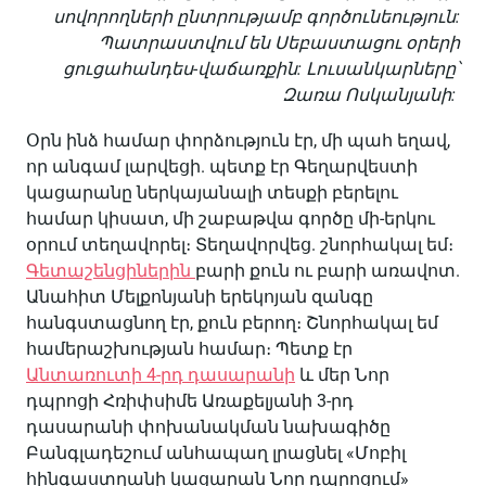
սովորողների ընտրությամբ գործունեություն:
Պատրաստվում են Սեբաստացու օրերի
ցուցահանդես-վաճառքին: Լուսանկարները՝
Զառա Ոսկանյանի:
Օրն ինձ համար փորձություն էր, մի պահ եղավ,
որ անգամ լարվեցի. պետք էր Գեղարվեստի
կացարանը ներկայանալի տեսքի բերելու
համար կիսատ, մի շաբաթվա գործը մի-երկու
օրում տեղավորել։ Տեղավորվեց. շնորհակալ եմ։
Գետաշենցիներին
բարի քուն ու բարի առավոտ.
Անահիտ Մելքոնյանի երեկոյան զանգը
հանգստացնող էր, քուն բերող։ Շնորհակալ եմ
համերաշխության համար։ Պետք էր
Անտառուտի 4-րդ դասարանի
և մեր Նոր
դպրոցի Հռիփսիմե Առաքելյանի 3-րդ
դասարանի փոխանակման նախագիծը
Բանգլադեշում անհապաղ լրացնել «Մոբիլ
հինգաստղանի կացարան Նոր դպրոցում»