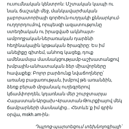
ուսումնական կենտրոն: Մշտական կապի ու
նաև ճաշակի մեջ, մանկավարժական
լաբորատորիայի գործուն-ուղղակի քննարկում-
ուղղորդումով, որպեսզի ազատությունը
ստեղծական ու իրացված ակնհայտ-
ամբողջական-ներառական դարձնի
հեղինակային կրթական ծրագիրը: Ես իմ
անելիքը գիտեմ, անհոգ կացեք, դուք
ամենամսյա մասնակցությամբ-աշխատանքով
խմբային-անհատական ձեր միավորները
հավաքեք: Բոլոր բարձունք նվաճողները՝
առանց բացառության, խմբով թե առանձին,
ձեռք բերած մրցանակ ուղեգրերով
կճամփորդեն, կդառնան մեր շուրջտարյա
Հայաստան-Արցախ-Վրաստան-Թուրքիայով մեկ
ճամբարների մասնակից… Հետևեˊք իմ գրին
օրվա, mskh.am-ին։
Դպրոց-պարտեզում տեխնոլոգիայի՝