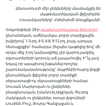
Անտառուտի մեր ընկերները մասնակցել են
մաթեմատիկական ֆլեշմոբին:
Լուսանկարները՝ Հռիփսիմե Առաքելյանի:
Հոկտեմբերի 28-ի
մաթեմատիկական ֆլեշմոբը
՝
ընտանեկան, ամենամսյա, բոլոր տարիքային
խմբերով՝ 1-3-րդ, 4-5, 6-8, 9-12-րդ, բաց, արդար,
հետաքրքիր՝ համարյա, ինչպես կաթիլից ծով՝ մի
օրվա մեջ 2-րդ նախագիծը, չէր կարող չազդել,
օգտատերերի կտրուկ աճ չապահովել: Ի՜նչ լավ
եղավ, որ այսպիսով խթանեց-որոշեց
շարունակականությունը՝ մայրենիի-հայոց լեզվի
ընտանեկան ֆլեշմոբ բոլոր տարիքի
սեբաստացի-ոչ սեբաստացիների համար,
Սուսան Մարկոսյան ու ընկերներ,
բնագիտական, Էմանուել Ագջոյան, Գևորգ
Հակոբյան ու ընկերներ, օտար լեզուների՝
Լուսինե Բուշ, Յուրա Գանջալյան և