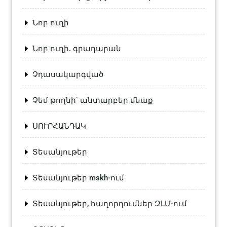
Նոր ուղի
Նոր ուղի. գրադարան
Չդասակարգված
Չեմ թողնի՝ անտարբեր մնաք
ՍՈՒՐՀԱՆԴԱԿ
Տեսանյութեր
Տեսանյութեր mskh-ում
Տեսանյութեր, հաղորդումներ ԶԼՄ-ում