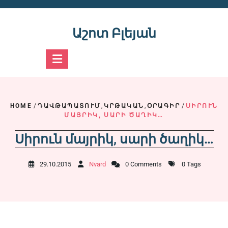
Skip
to
content
Աշոտ Բլեյան
HOME
/
ԴԱՎԹԱՊԱՏՈՒՄ
,
ԿՐԹԱԿԱՆ
,
ՕՐԱԳԻՐ
/
ՍԻՐՈՒՆ
ՄԱՅՐԻԿ, ՍԱՐԻ ԾԱՂԻԿ…
Սիրուն մայրիկ, սարի ծաղիկ…
29.10.2015
Nvard
0 Comments
0 Tags