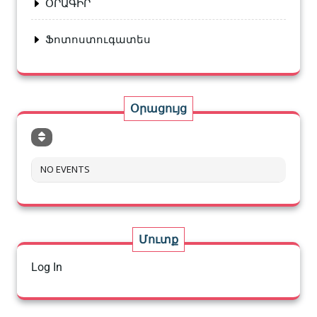
ՕՐԱԳԻՐ
Ֆոտոստուգատես
Օրացույց
NO EVENTS
Մուտք
Log In