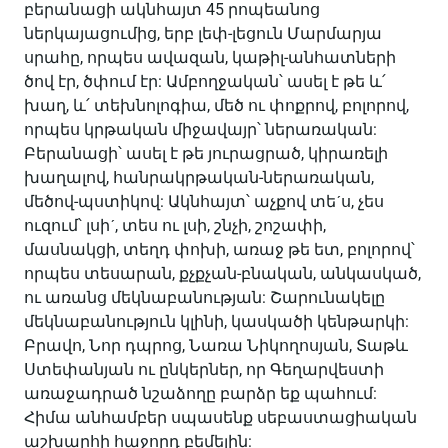
բերանացի ակնհայտ 45 րոպեանոց
ներկայացումից, երբ լեփ-լեցուն Մարմարյա
սրահը, որպես ավազան, կաթիլ-անհատների
ծով էր, ծփում էր: Ամբողջական՝ ասել է թե և՛
խաղ, և՛ տեխնոլոգիա, մեծ ու փոքրով, բոլորով,
որպես կրթական միջավայր՝ ներառական:
Բերանացի՝ ասել է թե յուրացրած, կիրառելի
խաղալով, հանրակրթական-ներառական,
մեծով-պստիկով: Ակնհայտ՝ աչքով տեˊս, չես
ուզում՝ լսիˊ, տես ու լսի, շնչի, շոշափի,
մասնակցի, տեղդ փոխի, առաջ թե ետ, բոլորով՝
որպես տեսարան, քչքչան-բնական, անկասկած,
ու առանց մեկնաբանության: Շարունակելը
մեկնաբանություն կլինի, կասկածի կենթարկի:
Բրավո, Նոր դպրոց, Նառա Նիկողոսյան, Տաթև
Ստեփանյան ու ընկերներ, որ Գեղարվեստի
առաջադրած նշաձողը բարձր եք պահում:
Հիմա անհամբեր սպասենք սեբաստացիական
աշխարհի հաջորդ բեմելին: