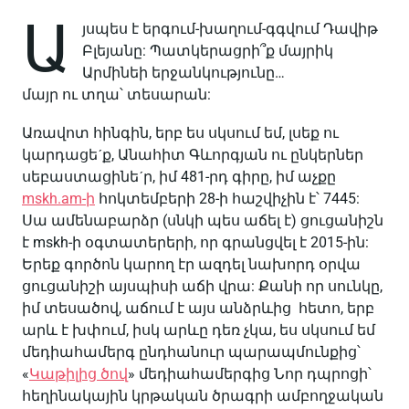
Ա
յսպես է երգում-խաղում-գգվում Դավիթ
Բլեյանը: Պատկերացրի՞ք մայրիկ
Արմինեի երջանկությունը…
մայր ու տղա՝ տեսարան:
Առավոտ հինգին, երբ ես սկսում եմ, լսեք ու
կարդացեˊք, Անահիտ Գևորգյան ու ընկերներ
սեբաստացինեˊր, իմ 481-րդ գիրը, իմ աչքը
mskh.am-ի
հոկտեմբերի 28-ի հաշվիչին է՝ 7445:
Սա ամենաբարձր (սնկի պես աճել է) ցուցանիշն
է mskh-ի օգտատերերի, որ գրանցվել է 2015-ին:
Երեք գործոն կարող էր ազդել նախորդ օրվա
ցուցանիշի այսպիսի աճի վրա: Քանի որ սունկը,
իմ տեսածով, աճում է այս անձրևից հետո, երբ
արև է խփում, իսկ արևը դեռ չկա, ես սկսում եմ
մեդիահամերգ ընդհանուր պարապմունքից՝
«
Կաթիլից ծով
» մեդիահամերգից Նոր դպրոցի՝
հեղինակային կրթական ծրագրի ամբողջական