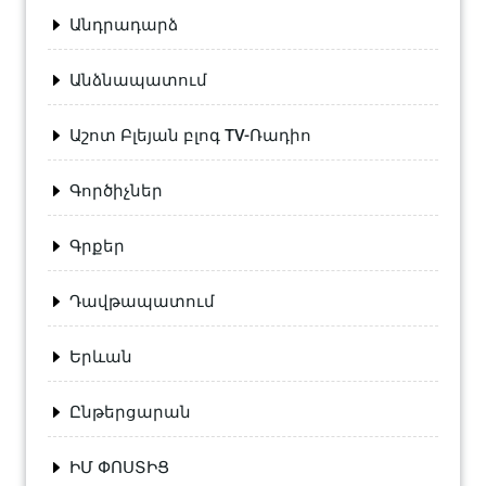
Անդրադարձ
Անձնապատում
Աշոտ Բլեյան բլոգ TV-Ռադիո
Գործիչներ
Գրքեր
Դավթապատում
Երևան
Ընթերցարան
ԻՄ ՓՈՍՏԻՑ