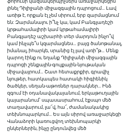
ֆորումի կազմակերպիչներն առաջարկեցին
լինել Դիլիջանի միջազգային դպրոցում… Լավ
առիթ է, որքան էլ չեմ սիրում, երբ զարմացնում
են: Զարմանալու ի՞նչ կա, կամ Բանգլադեշի
կրթահամալիրի կամ կրթահամալիրի
Բանգլադեշ աշխարհի տեր մարդուն ինչո՞վ
կամ ինչպե՞ս կզարմացնես… բայց ծանոթանալ,
իմանալ, իհարկե, սրանից էլ լավ առի՞թ… Մենք
կարող էինք ու եղանք Դիլիջանի միջազգային
դպրոցի շենքային-գույքային-նյութական
միջավայրում… Շատ հետաքրքիր, գրավիչ
նյութեր, հատկապես հատակի հիգիենիկ
ծածկեր, սեղան-աթոռներ դարակներ… Ինձ
զգում էի օդանավակայանում, երկաթուղային
կայարանում՝ սպասասրահում, էքսպո մեծ
տաղավարում, լա՜վ, հա՜, ժամանակակից
տեխնոպարկում… Ես այն սիրով առաջարկեցի
Վանաձորի կառուցվող տեխնոպարկի
ընկերներին, ինչը ընդունվեց մեծ