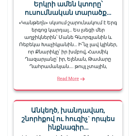
Երկրի ամեն կտորը՝
ուսումնական տարածք…
«Կանթեղն» սկսում-շարունակում է Երգ
երգոց կարդալ… Ես լսեցի մեր
աղջիկներին՝ Մանե Գևորգյանին և
Ռեբեկա Խաչիկյանին… Ի՜նչ լավ կլիներ,
որ Քնարիկը՝ իր խմբով, Հասմիկ
Ղազարյանը՝ իր, Ելենան, Թամարը
Ղահրամանյան…. թույլ չտային,
Read More
Անկեղծ, խանդավառ,
շնորհքով ու հուզիչ` որպես
ինքնագիր…