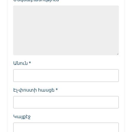
Անուն
*
Էլ-փոստի հասցե
*
Կայքէջ