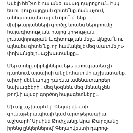
Ավելի հե՞շտ է դա անել ավագ դպրոցում… Իսկ
ես ու դուք այդքան գիտե՞նք, ճանաչում,
անհատապես արժևորո՞ւմ ենք
մխիթարյանների գործը, նրանց ներդրումը
հայագիտության, հայոց կրթության,
լուսավորության և գիտության մեջ… Այնքա՜ն ու
այնպես գիտե՞նք, որ համակել է մեզ պատմելու-
փոխանցելու աշխատանքը…
Մեր տոնը, սիրելիներս, եթե ստուգատես չի
դառնում, այսպիսի անընդհատ մի աշխատանք,
պիտի մեկնարկը դառնա ամենատարբեր
նախագծերի… մեզ կօգնեն, մեզ մենակ չեն
թողնի այսօր գործող հայագետները…
Մի այլ աշխարհ էլ՝ Գեղարվեստի
գունաթերապիայի կամ արտթերապիա-
աշխարհ՝ Արմինե Թոփչյանը, Արա Թարզյանը,
իրենց ընկերներով՝ Գեղարվեստի դպրոց-