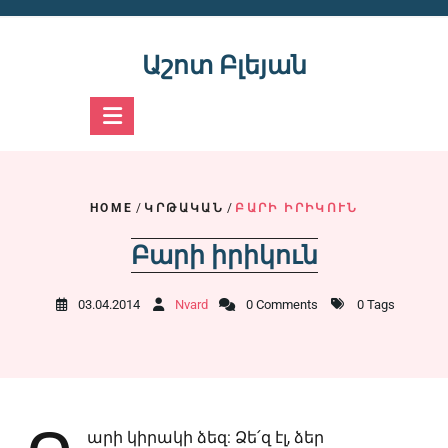
Skip
to
content
Աշոտ Բլեյան
HOME
/
ԿՐԹԱԿԱՆ
/
ԲԱՐԻ ԻՐԻԿՈՒՆ
Բարի իրիկուն
03.04.2014
Nvard
0 Comments
0 Tags
արի կիրակի ձեզ: Ձե՛զ էլ, ձեր