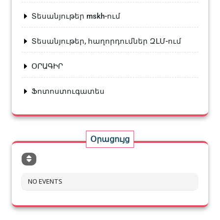
Տեսանյութեր mskh-ում
Տեսանյութեր, հաղորդումներ ԶԼՄ-ում
ՕՐԱԳԻՐ
Ֆոտոստուգատես
Օրացույց
NO EVENTS