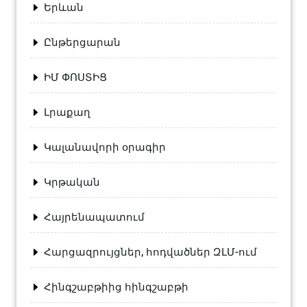
Երևան
Ընթերցարան
ԻՄ ՓՈՍՏԻՑ
Լրաքաղ
Կալանավորի օրագիր
Կրթական
Հայրենապատում
Հարցազրույցներ, հոդվածներ ԶԼՄ-ում
Հինգշաբթիից հինգշաբթի