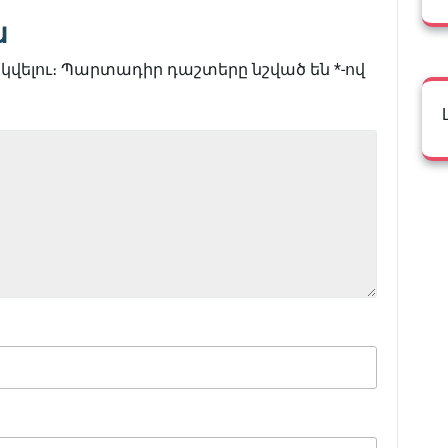
ն
վելու։
Պարտադիր դաշտերը նշված են
*
-ով