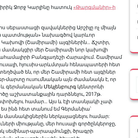
ատիրիկ Ջորջ Կարլինը հատուկ
«Թարգմանիր»-ի
ս սեբաստացի զավակներից Արշիլը ոչ միայն
ային պատմության» նախագծով կարևոր
ախովի (Շամիրամի) այգիներին… Ճշտիր,
ուն մասնակցիր մեր Շամիրամի նոր կախովի
րթահամալիրի Բանգլադեշի Հարավում. Շամիրամ
ուսալի, հյուսիս-արևմտյան հենապատերի հետ
 ստեղծված են, որ մեր Շամիրամի հետ այգիներ
մբեր-մարտը ուսումնական այն ժամանակն է, որ
նաև գերմանական
Մեկլենբուրգ
կենտրոնի
ծը աշխատանքային դարձնելու, 2017թ.
ոխելու համար… Այս և էլի տասնյակի չափ
ս ինձ հետ տանում եմ Գերմանիա՝
 մասնակիցներին ներկայացնելու համար:
րի միությանը, մեր հուսալի գործընկերոջը,
սկ սեմինար-պարապմունքի, ծրագրի