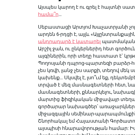
Այսպես կարող է ու գրել է հայտնի ս
համա՞ր
…
Սեբաստացի Արտյոմ Խաչատրյանի չոր
արդեն 6-րդցի է, այլև «Այլընտրանք
անդրադարձ է կատարել
պատմական Կ
Արշիլ ջան, ու ընկերներիդ հետ գործ
այգիներին, որի տեղը հաստատ է՝ կ
Պողոսյանի դպրոց-պարտեզի բարձր-հ
չես կռվի, լանջ չես սարքի, տեղով մեկ
կախենք… Սկսվել է, լսո՞ւմ եք, դեկտե
տրված է մեզ մասնագետների հետ, 
մասնագետների, քննարկելու, նախագի
մարտից ֆիզիկական միջավայր տեղափ
գործարար նախագծեր՝ առաջարկներ ե
միջազգային սեմինար-պարապմունքին
Շնորհակալ եմ Հայաստանի Գործատունե
այսպիսի հնարավորության համար: Ի