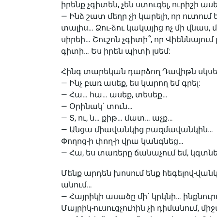
իրենք չգիտեն, չեն ստուգել, ուրիշի աս
— Ինձ շատ մեղր չի կարելի, որ ուտում 
տալիս… Ձու-ձու կակայից ոչ մի վնաս, 
սիրեի… Շուշոն չգիտի՞, որ Վիեննայու
գիտի… Ես իրեն պիտի լսեմ:
Հինգ տարեկան դարձող Դավիթն սկսել 
— Ինչ բառ ասեք, ես կարող եմ գրել:
— Հա… հա… ասեք, տեսեք…
— Օրինակ՝ տուն…
— Տ, ու, ն… քիթ… մատ… աչք…
— Անցա միավանկից բազմավանկին…
Փողոց-ի փող-ի վրա կանգնեց…
— Հա, ես տառերը ճանաչում եմ, կգտն
Մենք արդեն խոսում ենք հեգելով-վանկ
անում…
— Հայրիկի ասածը մի´ կրկնի… ինքնուրո
Մայրիկ-ուսուցչուհին չի դիմանում, մի