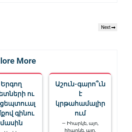
Next
Next
Post
lore More
Երգող
Աշուն-գարո՞ւն
ետների ու
է
նցեպտուալ
կրթահամալիր
քով գինու
ում
մասին
— Իհարկե, այո,
իհարկե, այո,