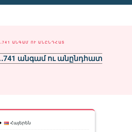
․741 ԱՆԳԱՄ ՈՒ ԱՆԸՆԴՀԱՏ
․․741 անգամ ու անընդհատ
Հայերեն