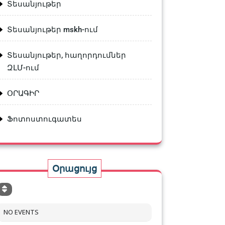
Տեսանյութեր
Տեսանյութեր mskh-ում
Տեսանյութեր, հաղորդումներ
ԶԼՄ-ում
ՕՐԱԳԻՐ
Ֆոտոստուգատես
Օրացույց
NO EVENTS