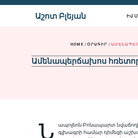
Skip
to
Աշոտ Բլեյան
Իմ 
content
HOME
/
ՕՐԱԳԻՐ
/
ԱՄԵՆԱՊԵՐ
Ամենապերճախոս հռետորի՝
Ն
ապոլեոն Բոնապարտ նվաճողին 
գլխագրի համար դիմեցի աշխար