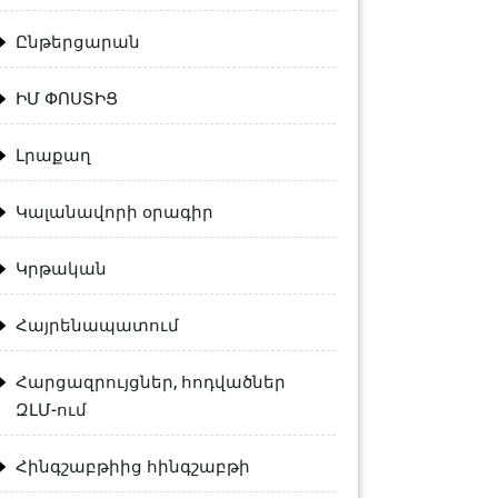
Ընթերցարան
ԻՄ ՓՈՍՏԻՑ
Լրաքաղ
Կալանավորի օրագիր
Կրթական
Հայրենապատում
Հարցազրույցներ, հոդվածներ
ԶԼՄ-ում
Հինգշաբթիից հինգշաբթի