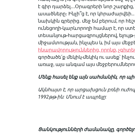
է գիր դարձել․․․Օրագրերի նոր շարքից
ասածները։ Ինչի՞ց է, որ կհրաժարվեի․․․
նախկին գրերից․ մեջ եմ բերում, որ հ
ունեցողի-կարևորողի համար է, որ ստեղ
տեսանյութ-հարցազրույցներով, ելույ
միջամտության, ինչպես և իմ այս մեջբ
հնարավորություններից, որոնք, չգիտ
գործածե՛ք մեկիկ-մեկիկ ու ասեք՝ ինչու
առաջ, այս անգամ այս մեջբերումներո
Մենք հասել ենք այն սահմանին, որ պ
Ակնհայտ է, որ արցախցուն բռնի ուժով
1992թթ-ին: Մնում է ապրելը:
Ցանկությունների ժամանակը, գործե