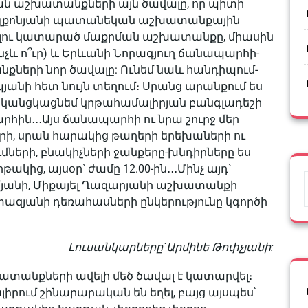
ան աշխատանքների այն ծավալը, որ պիտի
Մելքոնյանի պատանեկան աշխատանքային
ունելու կատարած մաքրման աշխատանքը, միասին
նչև ո՞ւր) և Երևանի Նորագյուղ ճանապարհի-
ների նոր ծավալը: Ունեմ նաև հանդիպում-
յանի հետ նույն տեղում։ Սրանց արանքում ես
կանցկացնեմ կրթահամալիրյան բանգլադեշի
հին․․․Այս ճանապարհի ու նրա շուրջ մեր
ի, սրան հարակից թաղերի երեխաների ու
ների, բնակիչների ջանքերը-խնդիրները ես
ից, այսօր՝ ժամը 12.00-ին․․․Մինչ այդ՝
ւմյանի, Միքայել Ղազարյանի աշխատանքի
զյանի դեռահասների ընկերությունը կգործի
Լուսանկարները`Արմինե Թոփչյանի:
 աշխատանքների ավելի մեծ ծավալ է կատարվել։
րում շինարարական են եղել, բայց այսպես՝