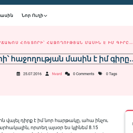
Մասին
Նոր Ուղի
ՃԱԽՈՍ ՀՌԵՏՈՐԻ՝ ՀԱՋՈՂՈՒԹՅԱՆ ՄԱՍԻՆ Է ԻՄ ԳԻՐԸ․․
 հաջողության մասին է իմ գիրը․
25.07.2016
Nvard
0 Comments
0 Tags
վայել դիրք է իմ նոր հարթակը, ահա ինչու
հակալին, որտեղ այսօր ես կլինեմ 8.15