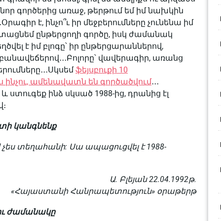
, նոր գործերից առաջ, թերթում եմ իմ նախկին
Օրագիր է, ինչո՞ւ իր մեջբերումները չունենա իմ
եշտացնեմ ընթերցողի գործը, իսկ ժամանակ
ծվել է իմ բլոգը՝ իր ընթերցարաններով,
թ-բանավեճերով․․․Բոլորը՝ վավերագիր, առանց
երումները․․․Սկսեմ
ֆեյսբուքի 10
ես ինչու, ամենավատն են գործածվում
․․․
 և ստուգեք ինձ սկսած 1988-ից, դրանից էլ
վ։
իտի կանգնենք
 չես տեղահանի: Սա ապացուցվել է 1988-
Ա. Բլեյան 22.04.1992թ.
«Հայաստանի Հանրապետություն» օրաթերթ
լու ժամանակը