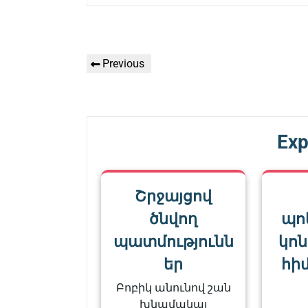
Գրառումների
Previous
Previous
նավարկումը
Post
Exp
Շրջայցով
ծնվող
պո
պատմությունն
կո
եր
հիմ
Բոբիկ անունով շան
խնամակալ