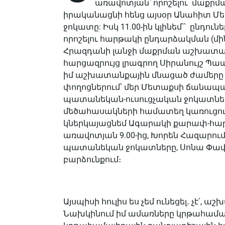
առավոտյան՝ որոշելու մաքրմ
իրականացնի հենց այսօր Անահիտ 
ջոկատը: Իսկ 11.00-ին կլինեմ՝՝ ընդ
որոշելու հարթակի ընդարձակման (մի
Հրազդանի լանջի մաքրման աշխատանք
հարցազրույց լրագրող Սիրանույշ Պապ
իմ աշխատանքային մնացած ժամերը 
փողոցներում՝ մեր Մետաքսի ճանապար
պատանեկան-ուսուցչական ջոկատներ
մեծահասակների համատեղ կառուցում
կներկայացնեմ Ագարակի քարափ-հարթակ
առավոտյան 9.00-ից, Խորեն Հազարո
պատանեկան ջոկատները, Սոնա Փափա
բարձունքում։
Այսպիսի հուլիս ես չեմ ունեցել․ չէ՛,
Նախկինում իմ ամառները կրթահամալի