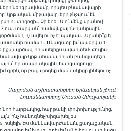
արթակից-հարթակ, փողոցից-փողոց,
ների ներգրավմամբ, որպես բնակավայրի
ը՝ կրթական միջավայր, երբ ջնջվում են
րսի ու փողոցի… Չի եղել: Այո՛, մենք սրանով
7 ուս․ տարվան՝ համայնքային-հանրային-
մանը, ոչ ավել ու ոչ էլ պակաս․․․Սրանի՞ց էլ
ստանի համար․․․Մնացածը իմ այսօրվա 1-
նելիքս չպրծավ, որ ասելիքս ավարտեմ։ Հուլիս-
 բնակավայր-կրթահամալիրյան բանգլադեշի
ային՝ հրապարակային, հարցազրույց-
իմ գրին, որ բաց չթողեք մասնակիցը լինելու ոչ
Մաքրման աշխատանքներ Երևանյան լճում:
Լուսանկարները`Սուսան Ամուջանյանի:
ն մի նոր հարթակից, հարթակի փոփոխությունից,
այն, ինչ հանդգնել-խիզախել ես
00% hսկելի։ Ես մանկավարժական, քաղաքական,
տ գրավոր եմ խոսել, գրել եմ անելիքս ու արվածս