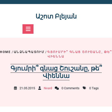
Skip
to
content
Աշոտ Բլեյան
HOME
/
ԱՆՁՆԱՊԱՏՈՒՄ
/
ԳՅՈՒՄՐԻ՞ ԳՆԱՑ ՇՈՒՇԱՆԸ, ԹԵ՞
ՎԻԵՆՆԱ
Գյումրի՞ գնաց Շուշանը, թե՞
Վիեննա
21.05.2015
Nvard
0 Comments
0 Tags