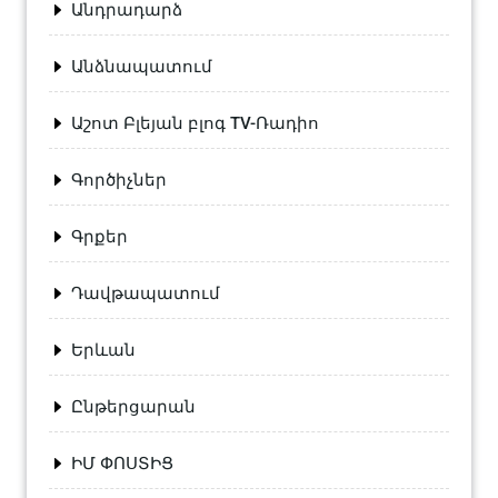
Անդրադարձ
Անձնապատում
Աշոտ Բլեյան բլոգ TV-Ռադիո
Գործիչներ
Գրքեր
Դավթապատում
Երևան
Ընթերցարան
ԻՄ ՓՈՍՏԻՑ