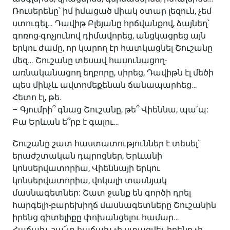
Ռուսերենը՝ իմ իմացած միակ օտար լեզուն, չեմ
ստուգել… Դավիթ Բլեյանը հրճվանքով, ձայնեղ՝
գոռոց-գոչյունով դիմավորեց, անցկացրեց այն
երկու ժամը, որ կարող էր հատկացնել Շուշանը
մեզ… Շուշանը տեսավ հասունացող-
առնականացող եղբորը, սիրեց, Դավիթն էլ մեծի
պես մինչև ավտոմեքենան ճանապարհեց…
Հետո էլ, թե.
– Գյումրի՞ գնաց Շուշանը, թե՞ Վիեննա, պա՛պ:
Բա Երևան ե՞րբ է գալու…
Շուշանը շատ հաստատություններ է տեսել՝
երաժշտական դպրոցներ, Երևանի
կոնսերվատորիա, Վիեննայի երկու
կոնսերվատորիա, վոկալի տասնյակ
մասնագետներ: Շատ ջանք են գործի դրել
հարգելի-բարեխիղճ մասնագետները Շուշանին
իրենց գիտելիքը փոխանցելու համար…
Հաճախ, շա՜տ հաճախ չի ստացվել, իրենը չի