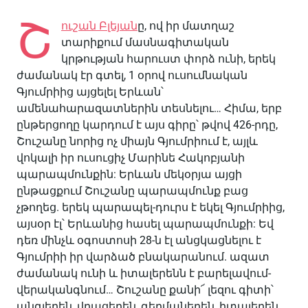
Շ
ուշան Բլեյան
ը, ով իր մատղաշ
տարիքում մասնագիտական
կրթության հարուստ փորձ ունի, երեկ
ժամանակ էր գտել, 1 օրով ուսումնական
Գյումրիից այցելել Երևան՝
ամենահարազատներին տեսնելու… Հիմա, երբ
ընթերցողը կարդում է այս գիրը՝ թվով 426-րդը,
Շուշանը նորից ոչ միայն Գյումրիում է, այլև
վոկալի իր ուսուցիչ Մարինե Հակոբյանի
պարապմունքին: Երևան մեկօրյա այցի
ընթացքում Շուշանը պարապմունք բաց
չթողեց. երեկ պարապել-դուրս է եկել Գյումրիից,
այսօր էլ՝ Երևանից հասել պարապմունքի: Եվ
դեռ մինչև օգոստոսի 28-ն էլ անցկացնելու է
Գյումրիի իր վարձած բնակարանում. ազատ
ժամանակ ունի և իտալերենն է բարելավում-
վերականգնում… Շուշանը քանի՜ լեզու գիտի՝
անգլերեն, վրացերեն, գերմաներեն, իտալերեն…