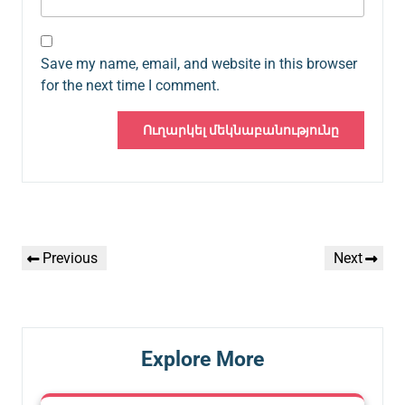
Save my name, email, and website in this browser
for the next time I comment.
Գրառումների
Previous
Next
Previous
Next
նավարկումը
Post
Post
Explore More