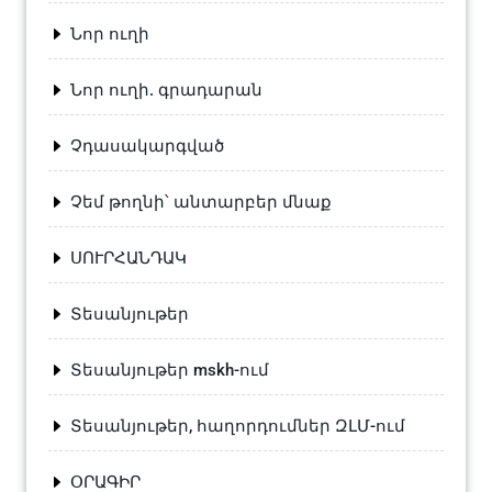
Նոր ուղի
Նոր ուղի. գրադարան
Չդասակարգված
Չեմ թողնի՝ անտարբեր մնաք
ՍՈՒՐՀԱՆԴԱԿ
Տեսանյութեր
Տեսանյութեր mskh-ում
Տեսանյութեր, հաղորդումներ ԶԼՄ-ում
ՕՐԱԳԻՐ