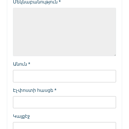
Մեկնաբանություն
*
Անուն
*
Էլ-փոստի հասցե
*
Կայքէջ