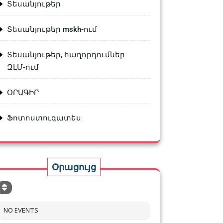
Տեսանյութեր
Տեսանյութեր mskh-ում
Տեսանյութեր, հաղորդումներ
ԶԼՄ-ում
ՕՐԱԳԻՐ
Ֆոտոստուգատես
Օրացույց
NO EVENTS