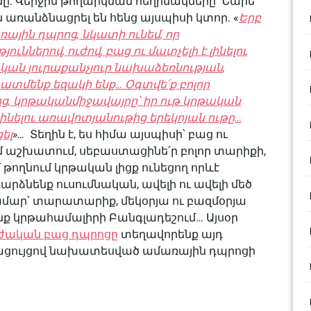
ը: Վերջին թողարկման հեղինակները՝ Նարե
առանձնացրել են հենց այսպիսի կտոր. «
Երբ
ռային
դպրոց
,
նկատի
ունեմ
,
որ
յուններով
,
ուժով
,
բաց
ու
մատչելի
է
լինելու
ական
յուրաքանչյուր
նախաձեռնության
,
տատ
մենք
եզակի
ենք
…
Օգտվե՛ք
բոլոր
ից
,
կրթական
միջավայրը՝
իր
ութ
կրթական
լինելու
առավոտյան
ութից
երեկոյան
ութը
…
ել
»
…
Տեղին է, ես հիմա այսպիսի՝ բաց ու
 աշխատում, սեբաստացինե՛ր բոլոր տարիքի,
 թողնում կրթական լիցք ունեցող որևէ
արձնենք ուսումնական, ավելի ու ավելի մեծ
ամար՝ տարատարիք, մեկօրյա ու բազմօրյա
 կրթահամալիրի Բանգլադեշում… Այսօր
ական բաց դպրոցը
տեղավորենք այդ
րացույցով նախատեսված ամառային դպրոցի