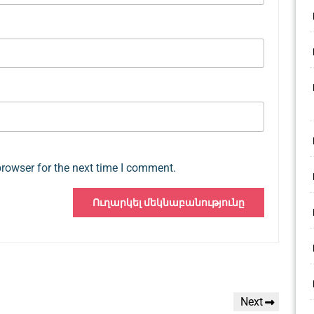
browser for the next time I comment.
Next
Next