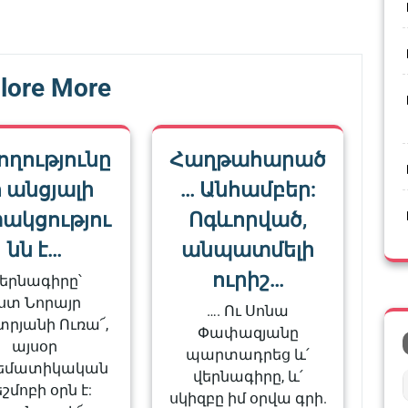
Post
lore More
ողությունը
Հաղթահարած
 անցյալի
… Անհամբեր:
ակցությու
Ոգևորված,
նն է…
անպատմելի
ուրիշ…
երնագիրը՝
ստ Նորայր
…. Ու Սոնա
րյանի Ուռա՜,
Փափազյանը
այսօր
պարտադրեց և՛
եմատիկական
վերնագիրը, և՛
եշմոբի օրն է:
սկիզբը իմ օրվա գրի.