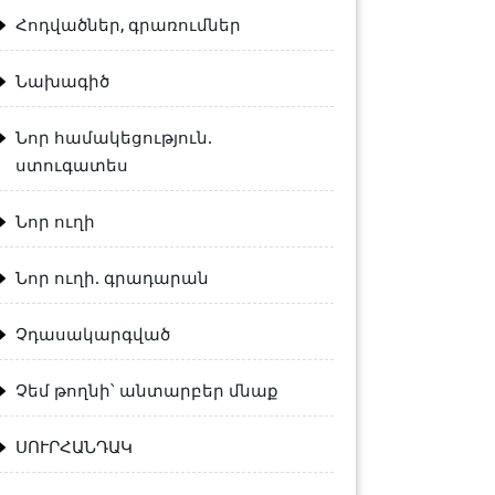
Հոդվածներ, գրառումներ
Նախագիծ
Նոր համակեցություն.
ստուգատես
Նոր ուղի
Նոր ուղի. գրադարան
Չդասակարգված
Չեմ թողնի՝ անտարբեր մնաք
ՍՈՒՐՀԱՆԴԱԿ