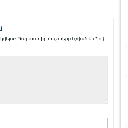
ն
վելու։
Պարտադիր դաշտերը նշված են
*
-ով