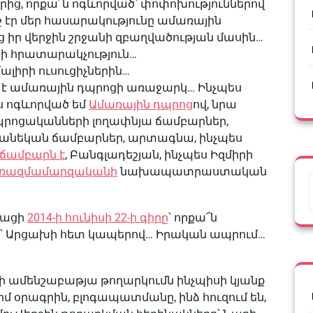
րից, որքա՜ն ոգևորված՝ փոփոխություններով
եջ էր մեր հասարակությունը ամառային
ց իր վերջին շրջանի զբաղվածության մասին…
ձնի հրատարակչություն…
ալիրի ուսուցիչներին…
ւմ է ամառային դպրոցի առաջարկ… Ինչպես
ս ոգևորված եմ
Ամառային դպրոց
ով, նրա
դպրոցականների լողափնյա ճամբարներ,
անեկան ճամբարներ, արտագնա, ինչպես
 ճամբարն է
, Բանգլադեշյան, ինչպես Իզմիրի
 ռազմամարզականի
նախապատրաստական
դացի
2014-ի հունիսի 22-ի գիրը
՝ որքա՜ն
ի՝ Արցախի հետ կապերով… Իրական ապրում…
-ի ամենշաբաթյա թողարկումն ինչպիսի կյանք
մ օրագրին, բլոգապատմանը, ինձ հուզում են,