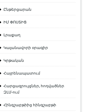
Ընթերցարան
ԻՄ ՓՈՍՏԻՑ
Լրաքաղ
Կալանավորի օրագիր
Կրթական
Հայրենապատում
Հարցազրույցներ, հոդվածներ
ԶԼՄ-ում
Հինգշաբթիից հինգշաբթի