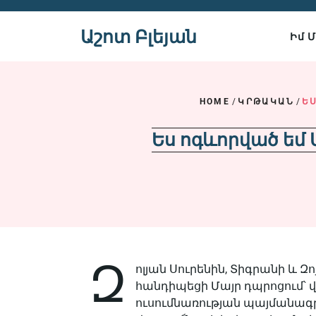
Skip
to
Աշոտ Բլեյան
Իմ 
content
HOME
/
ԿՐԹԱԿԱՆ
/
Ե
Ես ոգևորված եմ 
Զ
ոլյան Սուրենին, Տիգրանի և Զ
հանդիպեցի Մայր դպրոցում՝
ուսումնառության պայմանագ