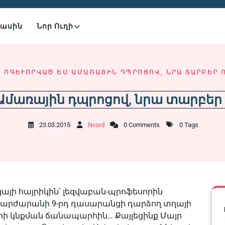
Մասին
Նոր Ուղի
Ս ՈԳԵՒՈՐՎԱԾ ԵՄ ԱՄԱՌԱՅԻՆ ԴՊՐՈՑՈՎ, ՆՐԱ ՏԱՐԲԵՐ 
Ամառային դպրոցով, նրա տարբեր 
23.03.2015
Nvard
0 Comments
0 Tags
ոյայի հայրիկին՝ լեզվաբան-պրոֆեսորին
 վարժարանի 9-րդ դասարանցի դարձող տղայի
րի կնքման ճանապարհին… Քայլեցինք Մայր