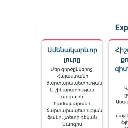
նավարկումը
Post
Exp
Ամենակարևոր
Հիշ
լուրը
քո
գիտ
Մեր գործընկերոջ՝
Հայաստանի
ճարտարապետության
Վ
և շինարարության
ը
ազգային
Ասատ
համալսարանի
ճարտարապետության
մաթ
ֆակուլտետի դեկան
ֆլ
Սարգիս