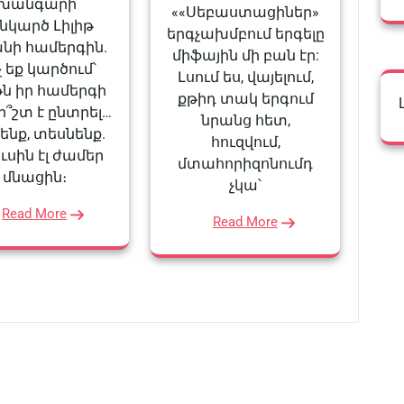
խանգարի՜
««Սեբաստացիներ»
նկարծ Լիլիթ
երգչախմբում երգելը
անի համերգին.
միֆային մի բան էր:
չ եք կարծում՝
Լսում ես, վայելում,
թն իր համերգի
քթիդ տակ երգում
ի՞շտ է ընտրել…
նրանց հետ,
ենք, տեսնենք.
հուզվում,
ւսին էլ ժամեր
մտահորիզոնումդ
մնացին։
չկա՝
Read More
Read More