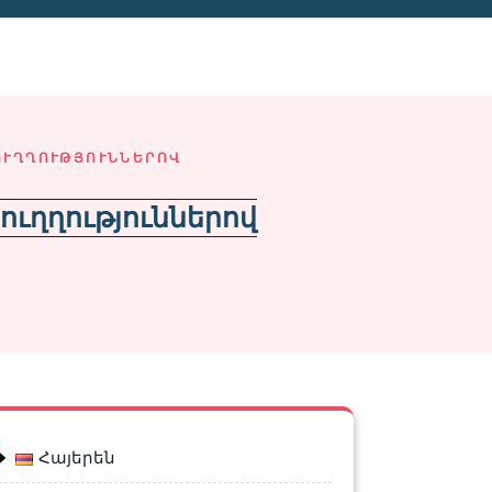
ՈՒՂՂՈՒԹՅՈՒՆՆԵՐՈՎ
ուղղություններով
Հայերեն