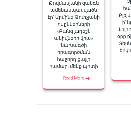
Չ
Թովմասյանի զանգն
հա
ամենասպասվածն
Բլեյ
էր՝ Արմինե Թոփչյանի
ի՞ն
ու ընկերների
Լիլի
«Բանգլադեշն
օրը ճ
անիվների վրա»
Տեսն
նախագծի
երկո
իրագործման
հաջորդ քայլի
համար. մենք պիտի
Read More