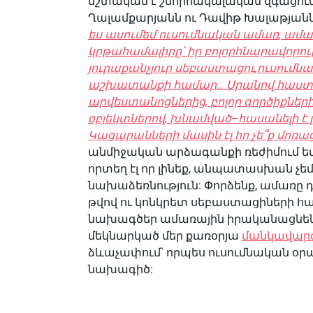
մշտական է շնորհակալական զգացում
Ղալամքարյանն ու Դավիթ Խալաթյանն 
ես
ասում
եմ
ուսումնական
ամառ
,
ամա
կրթահամալիրը՝
իր
բոլոր
հնարավորութ
յուրաքանչյուր
սեբաստացու
,
ուսումն
աշխատանքի
համար
…
Սրանով
հաս
արվեստանոցներից
,
բոլոր
գործիքներ
օբյեկտներով
,
խնամված
–
հասանելի
է
Կացարանների
մասին
էլ
հո
չե՞ք
մոռաց
անմիջական արձագանքի ռեժիմում եմ
որտեղ էլ որ լինեք, անպատասխան չեմ
նախաձեռնություն: Փորձենք, ամառը դ
թվով ու կոնկրետ սեբաստացիների հ
նախագծեր ամառային իրականացնենք
մեկնարկած մեր քառօրյա
մանկավարժ
ձևաչափում՝ որպես ուսումնական օ
նախագիծ: