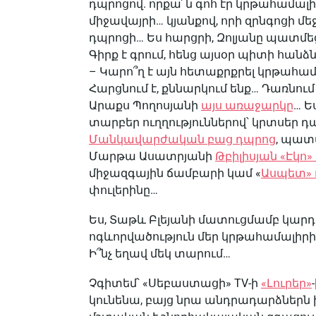
դպրոցով. որքա՜ն գոհ էր կրթահամալի
միջավայրի… կյանքով, որի զրնգոցի մ
դպրոցի… Ես հարցրի, Զոլյանը պատմե
Գիրք է գրում, հենց այսօր պիտի հան
– Կարո՞ղ է այն հետաքրքրել կրթահամ
Հարցնում է, քննարկում ենք… Դառնո
Արաքս Պողոսյանի
այս առաջարկը
… Ե
տարբեր ուղղություններով՝ կրտսեր 
Մանկավարժական բաց դպրոց
, պատ
Մարթա Ասատրյանի
Թբիլիսյան «Էկո»
միջազգային ճամբարի կամ «
Ասպետ»
փուլերինը…
Ես, Տաթև Բլեյանի մատուցմամբ կար
ոգևորվածություն մեր կրթահամալիր
Ի՞նչ եղավ մեկ տարում…
Չգիտեմ՝ «Սեբաստացի» TV-ի
«Լուրեր»
կունենա, բայց նրա անդրադարձներն ի