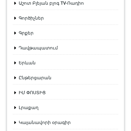
Աշոտ Բլեյան բլոգ TV-Ռադիո
Գործիչներ
Գրքեր
Դավթապատում
Երևան
Ընթերցարան
ԻՄ ՓՈՍՏԻՑ
Լրաքաղ
Կալանավորի օրագիր