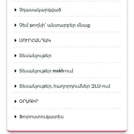
Չդասակարգված
Չեմ թողնի՝ անտարբեր մնաք
ՍՈՒՐՀԱՆԴԱԿ
Տեսանյութեր
Տեսանյութեր mskh-ում
Տեսանյութեր, հաղորդումներ ԶԼՄ-ում
ՕՐԱԳԻՐ
Ֆոտոստուգատես