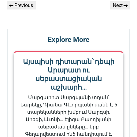
Գրառումների
Previous
Next
Previous
Next
նավարկումը
Post
Post
Explore More
Այսպիսի դիտարան՝ դեպի
Արարատ ու
սեբաստացիական
աշխարհ…
Մարգարիտ Սարգսյանի տղան՝
Նարեկը, Դիանա Գևորգյանի սանն է, 5
տարեկանների խմբում Սարգսի,
Արեգի, Լևոնի… Էլիզա Բաղդիյանի
անբաժան ընկերը… երբ
Գեղարվեստում ինձ հանդիպում է,