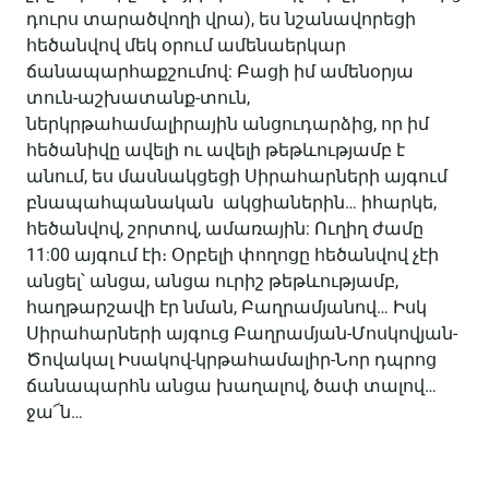
դուրս տարածվողի վրա), ես նշանավորեցի
հեծանվով մեկ օրում ամենաերկար
ճանապարհաքշումով: Բացի իմ ամենօրյա
տուն-աշխատանք-տուն,
ներկրթահամալիրային անցուդարձից, որ իմ
հեծանիվը ավելի ու ավելի թեթևությամբ է
անում, ես մասնակցեցի Սիրահարների այգում
բնապահպանական ակցիաներին… իհարկե,
հեծանվով, շորտով, ամառային: Ուղիղ ժամը
11:00 այգում էի։ Օրբելի փողոցը հեծանվով չէի
անցել՝ անցա, անցա ուրիշ թեթևությամբ,
հաղթարշավի էր նման, Բաղրամյանով… Իսկ
Սիրահարների այգուց Բաղրամյան-Մոսկովյան-
Ծովակալ Իսակով-կրթահամալիր-Նոր դպրոց
ճանապարհն անցա խաղալով, ծափ տալով…
ջա՜ն…