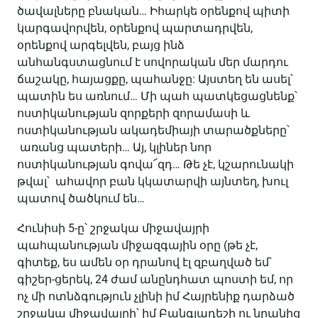
ծավալները բնական… Իհարկե օրենքով պիտի
կարգավորվեն, օրենքով պարտադրվեն,
օրենքով արգելվեն, բայց ինձ
անհանգստացնում է սովորական մեր մարդու
ճաշակը, հայացքը, պահանջը: Այստեղ են ասել՝
պատին ես առնում… Մի պահ պատկեցացնենք՝
ոստիկանության զորքերի զորամասի և
ոստիկանության ակադեմիայի տարածքները՝
առանց պատերի… Այ, կլիներ նոր
ոստիկանության գովա՜զդ… Թե չէ, կշարունակի
թվալ՝ ահավոր բան կկատարվի այնտեղ, խուլ
պատով ծածկում են…
Հունիսի 5-ը՝ շրջակա միջավայրի
պահպանության միջազգային օրը (թե չէ,
գիտեք, ես ամեն օր դրանով էլ զբաղված եմ՝
գիշեր-ցերեկ, 24 ժամ անընդհատ պոստի եմ, որ
ոչ մի ոտնձգություն չլինի իմ Հայրենիք դարձած
շրջակա միջավայրի՝ իմ Բանգլադեշի ու նրանից