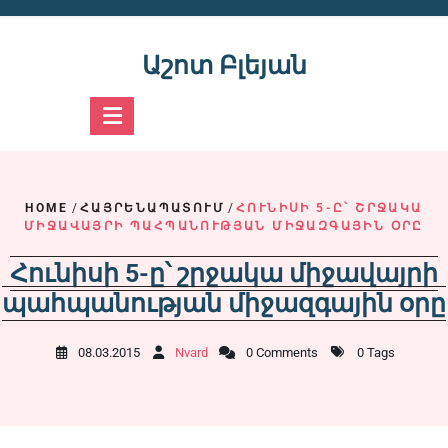
Skip
to
content
Աշոտ Բլեյան
HOME
/
ՀԱՅՐԵՆԱՊԱՏՈՒՄ
/
ՀՈՒՆԻՍԻ 5-Ը՝ ՇՐՋԱԿԱ
ՄԻՋԱՎԱՅՐԻ ՊԱՀՊԱՆՈՒԹՅԱՆ ՄԻՋԱԶԳԱՅԻՆ ՕՐԸ
Հունիսի 5-ը՝ շրջակա միջավայրի
պահպանության միջազգային օրը
08.03.2015
Nvard
0 Comments
0 Tags