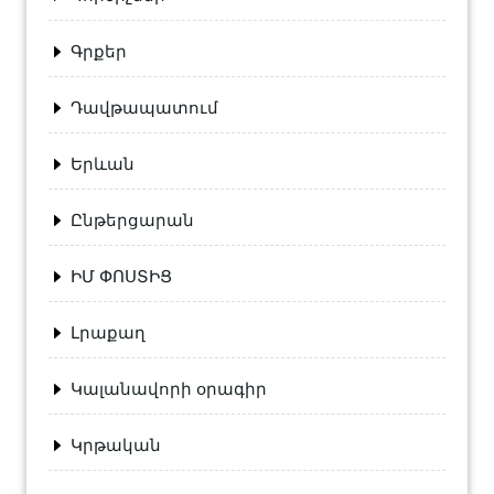
Գրքեր
Դավթապատում
Երևան
Ընթերցարան
ԻՄ ՓՈՍՏԻՑ
Լրաքաղ
Կալանավորի օրագիր
Կրթական