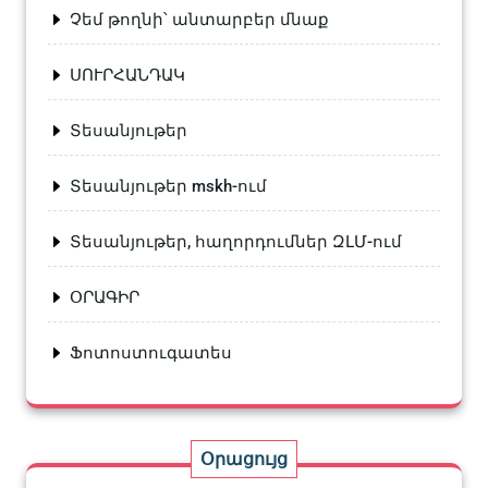
Չեմ թողնի՝ անտարբեր մնաք
ՍՈՒՐՀԱՆԴԱԿ
Տեսանյութեր
Տեսանյութեր mskh-ում
Տեսանյութեր, հաղորդումներ ԶԼՄ-ում
ՕՐԱԳԻՐ
Ֆոտոստուգատես
Օրացույց