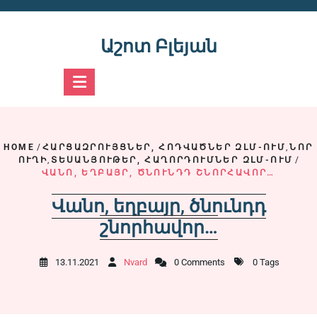
Skip
to
content
Աշոտ Բլեյան
HOME
/
ՀԱՐՑԱԶՐՈՒՅՑՆԵՐ, ՀՈԴՎԱԾՆԵՐ ԶԼՄ-ՈՒՄ
,
ՆՈՐ
ՈՒՂԻ
,
ՏԵՍԱՆՅՈՒԹԵՐ, ՀԱՂՈՐԴՈՒՄՆԵՐ ԶԼՄ-ՈՒՄ
/
ՎԱՆՈ, ԵՂԲԱՅՐ, ԾՆՈՒՆԴԴ ՇՆՈՐՀԱՎՈՐ…
Վանո, եղբայր, ծնունդդ
շնորհավոր…
13.11.2021
Nvard
0 Comments
0 Tags