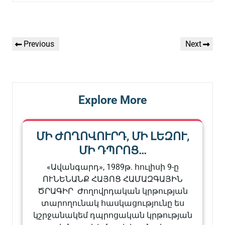
Գրառումների
Previous
Next
Previous
Next
նավարկումը
Post
Post
Explore More
ՄԻ ԺՈՂՈՎՈՒՐԴ, ՄԻ ԼԵԶՈՒ,
ՄԻ ԴՊՐՈՑ…
«Ավանգարդ», 1989թ. հուլիսի 9-ը
ՈՒՆԵՆԱՆՔ ՀԱՅՈՑ ՀԱՄԱԶԳԱՅԻՆ
ԾՐԱԳԻՐ Ժողովրդական կրթության
տարողունակ հասկացությունը ես
կշրջանակեմ դպրոցական կրթության