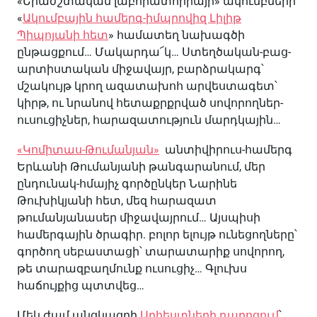
«Երաժշտական լաբորատորիայի» ակումբների՝
«
Ակումբային համերգ-իմպրովիզ Լիլիթ
Պիպոյանի հետ
» համատեղ նախագծի
ընթացքում… Մակարդա՜կ… Ստեղծական-բաց-
արտիստական միջավայր, բարձրակարգ՝
մշակույթ կրող ազատախոհ արվեստագետ՝
կիրթ, ու նրանով հետաքրքրված սովորողներ-
ուսուցիչներ, հարազատություն մարդկային…
«Կոմիտաս-Թումանյան»
անտիվիրուս-համերգ
Երևանի Թումանյանի թանգարանում, մեր
ընդունակ-հմայիչ գործընկեր Նարինե
Թուխիկյանի հետ, մեզ հարազատ
թումանյանասեր միջավայրում… Այսպիսի
համերգային ծրագիր. բոլոր ելույթ ունեցողները՝
գործող սեբաստացի՝ տարատարիք սովորող,
թե տարազբաղմունք ուսուցիչ… Գլուխս
հաճույքից պտտվեց…
Մեկ ժամ անցկացրի
Արհեստների դպրոցում
՝