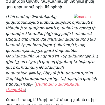
Ես կուզեի Արտեմ Խաչատրյանի տեղում լինել՝
կոոպերատիվների մենեջերի…
«
Ինձ համար Թումանյանը
լավատեսության ամենապայծառ օրինակն է:
Այնպիսի տպավորություն է, ասես նա երբեք չի
վհատվում եւ ամեն ինչի մեջ լավն է տեսնում:
Անգամ, երբ սուտ վկայության պատճառով նա
նստած էր բանտախցում, միևնույն է, այդ
վստահությունը չէր լքում Հովհաննես
Թումանյանին: Նա գրում էր. «Տրամադրութիւնս,
գիտէք, որ հեշտ չի կարող փչանալ, եւ նոյնպէս
լաւ է ու խաղաղ
։
Թումանյանի
լավատեսությունը, Տերյանի խաղաղությունը,
Չարենցի հպարտությունը… Եվ այսպես կարելի
է երկար թվել»
: (
Մարիամ Մանսուրյան,
«Շողակն»
)
Հասուն խոսք է՝ Մարիամ Մանսուրյանին ու իր-