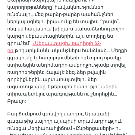
կարողոթյունները՝ հավակնություններ
ունենալու, մեզ բարձր-բարձր պահանջներ
ներկայացնելու իրավունք են տալիս: Բրավո՜,
ոնց եմ հավանում խիզախ-նախաձեռնող բոլոր
կարգի սեբաստացիներին. այս տողերը ես
գրում եմ՝
«Սեբաստացի» ռադիոյի 62-
րդ
թողարկմանն ականջներս հանձնած… Մեղքի
զգացումը և հաղորդումների ոգևորող որակը
ստիպեցին անդիմադիր-ամբողջությամբ տրվել
ռադիոեթերին: Հալալ է ձեզ, ձեր թվային
գործիքներին, արտահայտվելու ձեր
ազատությանը, եթերային հմտություններին
տիրապետելու արագությանն ու շնորհքին…
Բրավո:
Բարձունքում գտնվող մարդու, Արագածի
գագաթից նայողի այսպիսի տրամադրություն
ունեցա Մեդիադահլիճում «Ընթերցասերի» ու