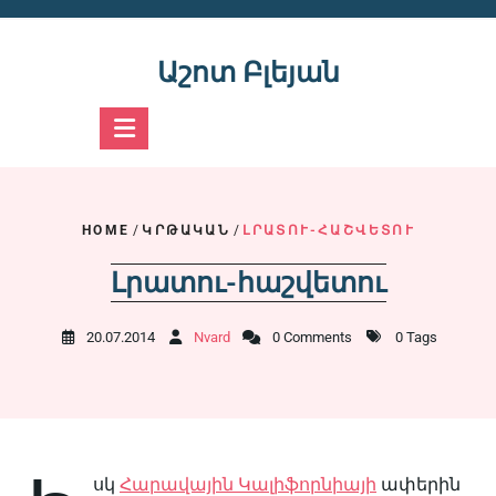
Skip
to
content
Աշոտ Բլեյան
HOME
/
ԿՐԹԱԿԱՆ
/
ԼՐԱՏՈՒ-ՀԱՇՎԵՏՈՒ
Լրատու-հաշվետու
20.07.2014
Nvard
0 Comments
0 Tags
սկ
Հարավային Կալիֆորնիայի
ափերին