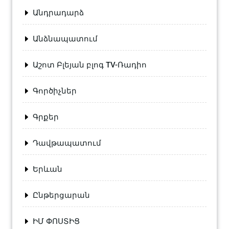
Անդրադարձ
Անձնապատում
Աշոտ Բլեյան բլոգ TV-Ռադիո
Գործիչներ
Գրքեր
Դավթապատում
Երևան
Ընթերցարան
ԻՄ ՓՈՍՏԻՑ