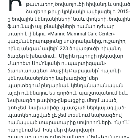
Ի
թափառող ծովառյուծի հիվանդ և սոված
ձագերի թիվը կրկնակի ավելացել է. 2015-
ը ծովային կենդանիների՝ նաև փոկերի, ծովային
ֆաունայի այլ բնակիչների համար դժվար
տարի է լինելու. «Marine Mammal Care Center»
կազմակերպությունը սովորականից, ուշադիր,
հինգ անգամ ավելի՝ 223 ծովառյուծի հիվանդ
ձագեր է խնամում… Միջին դպրոցի ղեկավար
Մարիետ Սիմոնյանի ու պարտիզպան-
ճարտարագետ Քաջիկ Բաբայանի՝ հայտնի
կենդանասերների նախագիծը՝ մեր
պարտեզում ընդարձակ կենդանաբանական
այգի ունենալու, ես գործուն պաշտպանում եմ…
Նախագծի թափից-ընթացքից, մեղմ ասած,
գոհ չեմ. նախագիծը պատշաճ ներկայացված-
պատկերացված չէ, չեմ տեսնում նախագծով
համակված տարատարիք սովորողների. ինչո՞ւ՝
հարցնում եմ: Իսկ մեր փետրվարի
խայտառակությունը համարում եմ «Կոմպոստ»