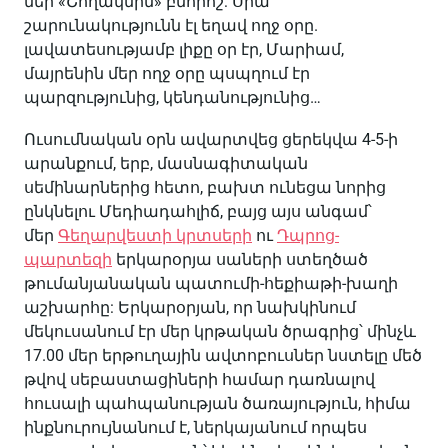
մեր «Շողակնին» բնորոշ: Սրա
շարունակությունն էլ եղավ ողջ օրը.
լավատեսությամբ լիքը օր էր, Մարիամ,
մայրենին մեր ողջ օրը պսպղում էր
պարզությունից, կենդանությունից…
Ուսումնական օրն ավարտվեց ցերեկվա 4-5-ի
արանքում, երբ, մասնագիտական
սեմինարներից հետո, բախտ ունեցա նորից
ընկնելու Մեդիադահլիճ, բայց այս անգամ՝
մեր
Գեղարվեստի կրտսերի
ու
Դպրոց-
պարտեզի
երկարօրյա սաների ստեղծած
թումանյանական պատումի-հեքիաթի-խաղի
աշխարհը: Երկարօրյան, որ նախկինում
մեկուսանում էր մեր կրթական ծրագրից՝ մինչև
17.00 մեր երթուղային ավտոբուսներ նստելը մեծ
թվով սեբաստացիների համար դառնալով
հուսալի պահպանության ծառայություն, հիմա
ինքնուրույնանում է, ներկայանում որպես