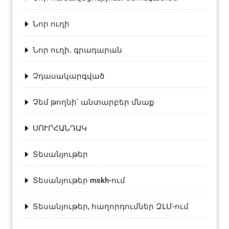
Նոր ուղի
Նոր ուղի. գրադարան
Չդասակարգված
Չեմ թողնի՝ անտարբեր մնաք
ՍՈՒՐՀԱՆԴԱԿ
Տեսանյութեր
Տեսանյութեր mskh-ում
Տեսանյութեր, հաղորդումներ ԶԼՄ-ում