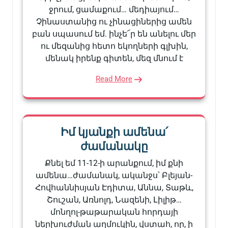
ջրում, ցամաքում… մեդիայում…
Չինաստանից ու չինացիներից ամեն
բան սպասում եմ. ինչե՜ր են անելու մեր
ու մեզանից հետո եկողների գլխին,
մենակ իրենք գիտեն, մեզ մնում է
Read More
Իմ կյանքի ամենա՛
ժամանակը
Քնել եմ 11-12-ի արանքում, իմ քնի
ամենա…ժամանակ, ականջս՝ Բլեյան-
Հովհաննիսյան Էդիտա, Աննա, Տաթև,
Շուշան, Առնոլդ, Նազենի, Լիլիթ…
մոնղոլ-թաթարական հորդայի
ներխուժման աղմուկին, վստահ, որ, ի