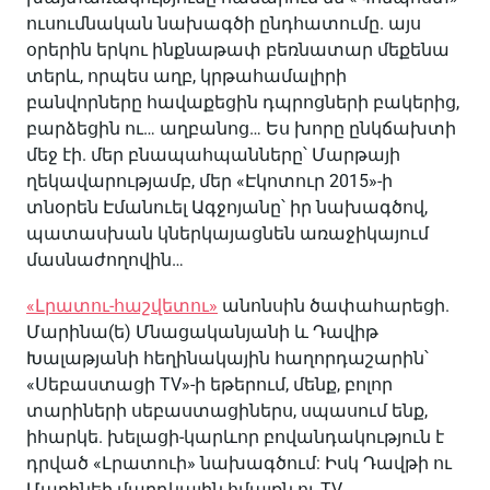
ուսումնական նախագծի ընդհատումը. այս
օրերին երկու ինքնաթափ բեռնատար մեքենա
տերև, որպես աղբ, կրթահամալիրի
բանվորները հավաքեցին դպրոցների բակերից,
բարձեցին ու… աղբանոց… Ես խորը ընկճախտի
մեջ էի. մեր բնապահպանները՝ Մարթայի
ղեկավարությամբ, մեր «Էկոտուր 2015»-ի
տնօրեն Էմանուել Ագջոյանը՝ իր նախագծով,
պատասխան կներկայացնեն առաջիկայում
մասնաժողովին…
«Լրատու-հաշվետու»
անոնսին ծափահարեցի.
Մարինա(ե) Մնացականյանի և Դավիթ
Խալաթյանի հեղինակային հաղորդաշարին՝
«Սեբաստացի TV»-ի եթերում, մենք, բոլոր
տարիների սեբաստացիներս, սպասում ենք,
իհարկե. խելացի-կարևոր բովանդակություն է
դրված «Լրատուի» նախագծում: Իսկ Դավթի ու
Մարինեի մարդկային հմայքն ու TV