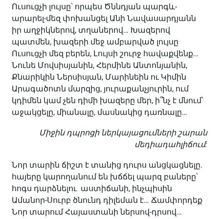
Ուսուցչի լույսը՝ որպես Ծննդյան պարգև-
արարել-մեզ փոխանցել Անի Նավասարդյանն
իր աղջիկներով, տղաներով… Խազերով
պատմեն, խազերի մեջ ամբարված լույսը
Ուսուցչի մեզ բերեն, Լույսի շուրջ հավաքվենք…
Նունե Մովսիսյանին, Հերմինե Անտոնյանին,
Քնարիկին Ներսիսյան, Մարինեին ու Կիմին
Արագածոտն մարզից, յուրաքանչյուրին, ում
կդիմեն կամ չեն դիմի խազերը մեր, ի՞նչ է մնում՝
աջակցելը, միանալը, մասնակից դառնալը…
Միջին դպրոցի ներկայացումների շարան
մեդիադահլիճում:
Նոր տարին ճիշտ է տանից դուրս անցկացնելը.
հայերը կարողանում են խճճել պարզ բաները՝
հոգս դարձնելու աստիճանի, ինչպիսին
Ամանոր-Սուրբ ծնունդ դիլեման է… Ճամփորդեք
Նոր տարում Հայաստանի ներսով-դրսով…