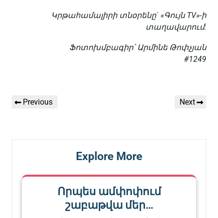
Կրթահամալիրի տնօրենը` «Գույն TV»-ի
տաղավարում:
Ֆոտոխմբագիր՝ Արմինե Թոփչյան
#1249
Գրառումների
Previous
Next
Previous
Next
նավարկումը
Post
Post
Explore More
Որպես ամփոփում
շաբաթվա մեր…