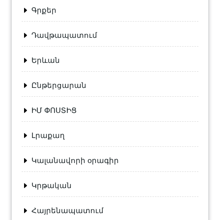
Գրքեր
Դավթապատում
Երևան
Ընթերցարան
ԻՄ ՓՈՍՏԻՑ
Լրաքաղ
Կալանավորի օրագիր
Կրթական
Հայրենապատում