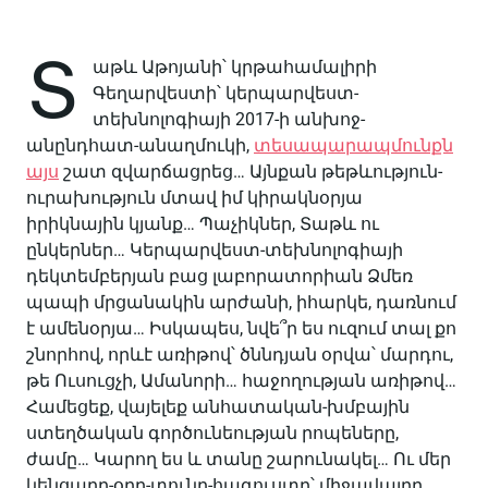
Տ
աթև Աթոյանի՝ կրթահամալիրի
Գեղարվեստի՝ կերպարվեստ-
տեխնոլոգիայի 2017-ի անխոջ-
անընդհատ-անաղմուկի,
տեսապարապմունքն
այս
շատ զվարճացրեց… Այնքան թեթևություն-
ուրախություն մտավ իմ կիրակնօրյա
իրիկնային կյանք… Պաչիկներ, Տաթև ու
ընկերներ… Կերպարվեստ-տեխնոլոգիայի
դեկտեմբերյան բաց լաբորատորիան Ձմեռ
պապի մրցանակին արժանի, իհարկե, դառնում
է ամենօրյա… Իսկապես, նվե՞ր ես ուզում տալ քո
շնորհով, որևէ առիթով՝ ծննդյան օրվա՝ մարդու,
թե Ուսուցչի, Ամանորի… հաջողության առիթով…
Համեցեք, վայելեք անհատական-խմբային
ստեղծական գործունեության րոպեները,
ժամը… Կարող ես և տանը շարունակել… Ու մեր
կենցաղը-օրը-տունը-հագուստը՝ միջավայրը