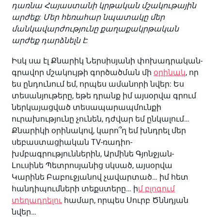
դառնա Հայաստանի կրթական մշակութային
արժեք: Մեր հեռահար նպատակը մեր
մանկավարժությունը քաղաքակրթական
արժեք դարձնելն է:
Իսկ սա էլ Քնարիկ Ներսիսյանի փոխադրական-
գրավոր մշակույթի գործածման մի
օրինակ
, որ
ես ընդունում եմ, որպես ամանորի նվեր: Ես
տեսանյութերը, եթե դրանք իմ այսօրվա գրում
ներկայացված տեսապարապմունքի
ուրախությունը չունեն, դժվար եմ ընկալում…
Քնարիկի օրինակով, կարո՞ղ եմ խնդրել մեր
սեբաստացիական TV-ռադիո-
խմբագրություններին, Արմինե Գյոնջյան-
Լուսինե Պետրոսյանից սկսած, այսօրվա
Կարինե Բաբուջյանով չավարտած… իմ հետ
հանդիպումների տեքստերը… ի
մ բլոգում
տեղադրելու
համար, որպես Սուրբ Ծննդյան
նվեր…