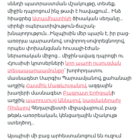
սննդի պատրաստման մշակույթը, տեսեք,
միջին դպրոցում ինչ թափ է հավաքում… Ինձ
հիացրեց
Ատամհատիկի
ծիսական սեղանը…
սիրելի օպերատիվություն-ճաշակ-
խնայողություն…Ինչպիսին մեր պարն է, իր բաց-
առօրյա պարատնով, սովորող-սովորեցնողով,
որպես փոխանցման հուսալի-էժան-
ներառական միջոց… միջին-ավագ դպրոցի ու
Հյուսիսի կրտսերների
նոր պարի ուսուցման
տեսապարապմունքը
՝ խորհրդատու
մասնագետ Սարգիս Պարսամյանով, քահանայի
աղջիկ
Հասմիկ Մաթևոսյանով
, ազգային
խաղերի մասնագետ
Բագրատ Երիցյան
ի
աղջիկ
պարուսույց Աննայով
,
կազմակերպիչ
Ռիմայով
Գեղարվեստի միջավայրում, բաց-
թեթև-առօրեական, կենցաղային մշակույթ
ստեղծող…
Այսպիսի մի բաց արհեստանոցում են ուզում