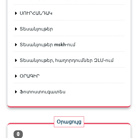
ՍՈՒՐՀԱՆԴԱԿ
Տեսանյութեր
Տեսանյութեր mskh-ում
Տեսանյութեր, հաղորդումներ ԶԼՄ-ում
ՕՐԱԳԻՐ
Ֆոտոստուգատես
Օրացույց