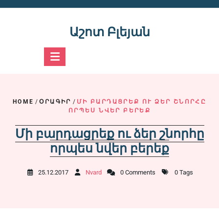
Skip
to
content
Աշոտ Բլեյան
HOME
/
ՕՐԱԳԻՐ
/
ՄԻ ԲԱՐԴԱՑՐԵՔ ՈՒ ՁԵՐ ՇՆՈՐՀԸ
ՈՐՊԵՍ ՆՎԵՐ ԲԵՐԵՔ
Մի բարդացրեք ու ձեր շնորհը
որպես նվեր բերեք
25.12.2017
Nvard
0 Comments
0 Tags