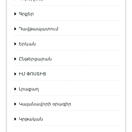
Գրքեր
Դավթապատում
Երևան
Ընթերցարան
ԻՄ ՓՈՍՏԻՑ
Լրաքաղ
Կալանավորի օրագիր
Կրթական