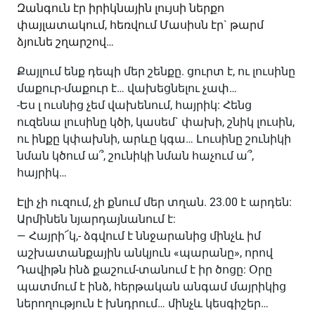
Զանգուն էր իրիկնային լույսի ներքո
փայլատակում, հեռվում Մասիսն էր` թարմ
ձյունե շղարշով…
Քայլում ենք դեպի մեր շենքը. ցուրտ է, ու լուսինը
մաքուր-մաքուր է… վախեցնելու չափ…
-Ես լ ուսնից չեմ վախենում, հայրիկ: Հենց
ուզենա լուսինը կծի, կասեմ` փախի, շնիկ լուսին,
ու ինքը կփախնի, արևը կգա… Լուսինը շունիկի
նման կծում ա՞, շունիկի նման հաչում ա՞,
հայրիկ…
Էլի չի ուզում, չի քնում մեր տղան. 23.00 է արդեն:
Արմինեն նյարդայնանում է:
— Հայրի՜կ,- ձգվում է ննջարանից մինչև իմ
աշխատանքային անկյուն «պարանը», որով
Դավիթն ինձ քաշում-տանում է իր ծոցը: Օրը
պատմում է ինձ, հերթական անգամ մայրիկից
ներողություն է խնդրում… մինչև կեսգիշեր…