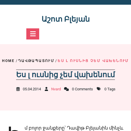
Skip
to
content
Աշոտ Բլեյան
HOME
/
ԴԱՎԹԱՊԱՏՈՒՄ
/
ԵՍ Լ ՈՒՍՆԻՑ ՉԵՄ ՎԱԽԵՆՈՒՄ
Ես լ ուսնից չեմ վախենում
05.04.2014
Nvard
0 Comments
0 Tags
մ բոլոր ջանքերը՝ Դավիթ Բլեյանին մինչև