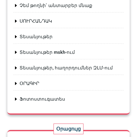
Չեմ թողնի՝ անտարբեր մնաք
ՍՈՒՐՀԱՆԴԱԿ
Տեսանյութեր
Տեսանյութեր mskh-ում
Տեսանյութեր, հաղորդումներ ԶԼՄ-ում
ՕՐԱԳԻՐ
Ֆոտոստուգատես
Օրացույց