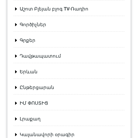
Աշոտ Բլեյան բլոգ TV-Ռադիո
Գործիչներ
Գրքեր
Դավթապատում
Երևան
Ընթերցարան
ԻՄ ՓՈՍՏԻՑ
Լրաքաղ
Կալանավորի օրագիր