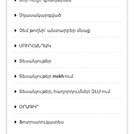
Չդասակարգված
Չեմ թողնի՝ անտարբեր մնաք
ՍՈՒՐՀԱՆԴԱԿ
Տեսանյութեր
Տեսանյութեր mskh-ում
Տեսանյութեր, հաղորդումներ ԶԼՄ-ում
ՕՐԱԳԻՐ
Ֆոտոստուգատես