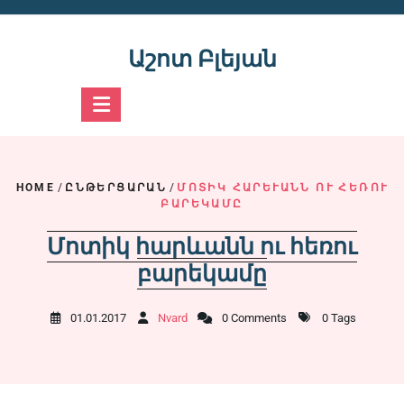
Skip
to
content
Աշոտ Բլեյան
HOME
/
ԸՆԹԵՐՑԱՐԱՆ
/
ՄՈՏԻԿ ՀԱՐԵՒԱՆՆ ՈՒ ՀԵՌՈՒ Բ
ԱՐԵԿԱՄԸ
Մոտիկ հարևանն ու հեռու
բարեկամը
01.01.2017
Nvard
0 Comments
0 Tags