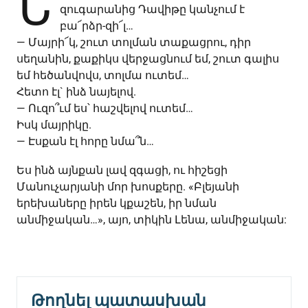
Ն
զուգարանից Դավիթը կանչում է
բա՜րձր-զի՜լ…
— Մայրի՜կ, շուտ տոլման տաքացրու, դիր
սեղանին, քաքիկս վերջացնում եմ, շուտ գալիս
եմ հեծանվովս, տոլմա ուտեմ…
Հետո էլ` ինձ նայելով.
— Ուզո՞ւմ ես՝ հաշվելով ուտեմ…
Իսկ մայրիկը.
— Էսքան էլ հորը նմա՞ն…
Ես ինձ այնքան լավ զգացի, ու հիշեցի
Մանուչարյանի մոր խոսքերը. «Բլեյանի
երեխաները իրեն կքաշեն, իր նման
անմիջական…», այո, տիկին Լենա, անմիջական:
Թողնել պատասխան