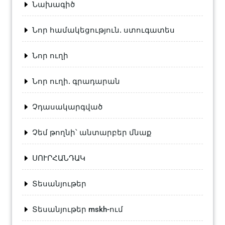
Նախագիծ
Նոր համակեցություն. ստուգատես
Նոր ուղի
Նոր ուղի. գրադարան
Չդասակարգված
Չեմ թողնի՝ անտարբեր մնաք
ՍՈՒՐՀԱՆԴԱԿ
Տեսանյութեր
Տեսանյութեր mskh-ում