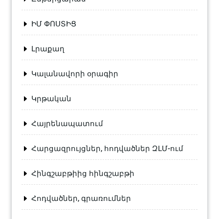
ԻՄ ՓՈՍՏԻՑ
Լրաքաղ
Կալանավորի օրագիր
Կրթական
Հայրենապատում
Հարցազրույցներ, հոդվածներ ԶԼՄ-ում
Հինգշաբթիից հինգշաբթի
Հոդվածներ, գրառումներ