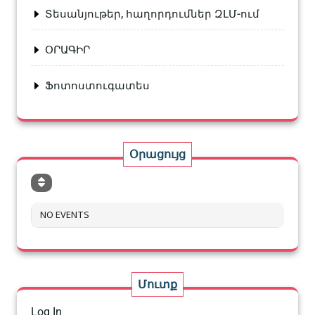
Տեսանյութեր, հաղորդումներ ԶԼՄ-ում
ՕՐԱԳԻՐ
Ֆոտոստուգատես
Օրացույց
NO EVENTS
Մուտք
Log In