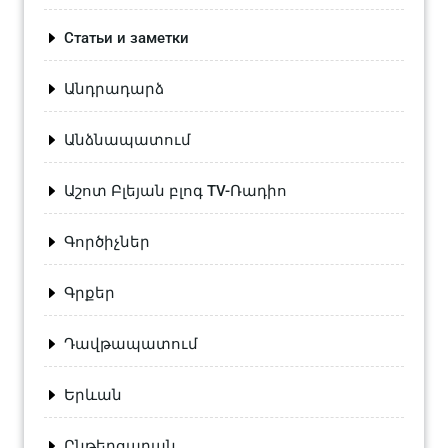
Статьи и заметки
Անդրադարձ
Անձնապատում
Աշոտ Բլեյան բլոգ TV-Ռադիո
Գործիչներ
Գրքեր
Դավթապատում
Երևան
Ընթերցարան