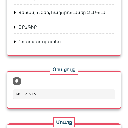
Տեսանյութեր, հաղորդումներ ԶԼՄ-ում
ՕՐԱԳԻՐ
Ֆոտոստուգատես
Օրացույց
NO EVENTS
Մուտք