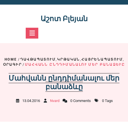
Skip
to
content
Աշոտ Բլեյան
HOME
/
ԴԱՎԹԱՊԱՏՈՒՄ
,
ԿՐԹԱԿԱՆ
,
ՀԱՅՐԵՆԱՊԱՏՈՒՄ
,
ՕՐԱԳԻՐ
/
ՄԱՀՎԱՆՆ ԸՆԴԴԻՄԱՆԱԼՈՒ ՄԵՐ ԲԱՆԱՁԵՒԸ
Մահվանն ընդդիմանալու մեր
բանաձևը
13.04.2016
Nvard
0 Comments
0 Tags