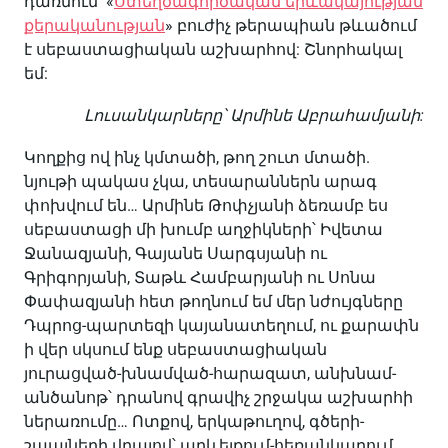
դառնում՝ «
Ստեղծագործական երևակայության
քերականության
» բուժիչ թերապիան թևածում
է սեբաստացիական աշխարհով: Շնորհակալ
եմ:
Լուսանկարները՝ Արմինե Աբրահամյանի:
Կողքից ով ինչ կմտածի, թող շուտ մտածի.
նյութի պակաս չկա, տեսարաններն արագ
փոխվում են… Արմինե Թոփչյանի ձեռամբ ես
սեբաստացի մի խումբ աղջիկների՝ Իվետա
Ջանազյանի, Գայանե Սարգսյանի ու
Գրիգորյանի, Տաթև Համբարյանի ու Սոնա
Փափազյանի հետ թողնում եմ մեր նժույգները
Դպրոց-պարտեզի կայանատեղում, ու քարափն
ի վեր սկսում ենք սեբաստացիական
յուրացված-խնամված-հարազատ, անխնամ-
անծանոթ՝ դրանով գրավիչ շրջակա աշխարհի
ներառումը… Ոտքով, երկաթուղով, գծերի-
շպալների վրայով՝ արևելքում-հեռանկարում