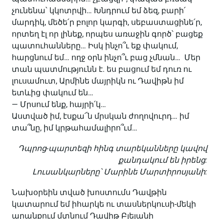
չունենա՝ կկոտրվի… Խնդրում եմ ձեզ, բարի՛
մարդիկ, մեծե՛ր բոլոր կարգի, սեբաստացինե՛ր,
որտեղ էլ որ լինեք, որպես առաջին գործ՝ բացեք
պատուհանները… Իսկ ինչո՞ւ եք փակում,
հարցնում եմ… ողջ օրն ինչո՞ւ բաց չմնան… Մեր
տան պատմությունն է. ես բացում եմ դուռ ու
լուսամուտ, Արմինե մայրիկն ու Դավիթն իմ
ետևից փակում են…
— Մրսում ենք, հայրի՛կ…
Աստված իմ, էսքա՜ն մրսկան ժողովուրդ… իմ
տա՞նը, իմ կրթահամալիրո՞ւմ…
Դպրոց-պարտեզի հինգ տարեկանները կավով
քանդակում են իրենց:
Լուսանկարները՝ Մարինե Մարտիրոսյանի:
Նախօրեին տված խոստումս Դավթին
կատարում եմ իհարկե ու տասներկուսի-մեկի
արանքում մտնում Դավիթ Բլեյանի