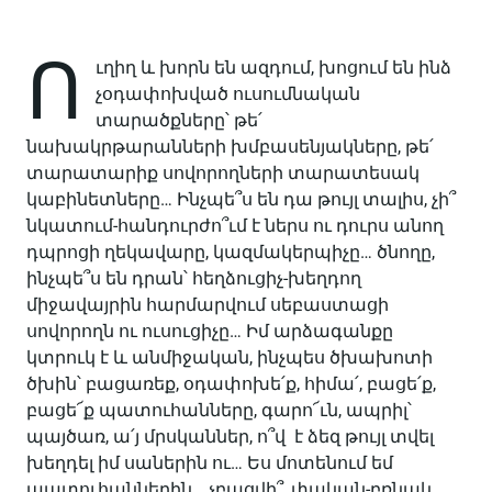
Ո
ւղիղ և խորն են ազդում, խոցում են ինձ
չօդափոխված ուսումնական
տարածքները՝ թե՛
նախակրթարանների խմբասենյակները, թե՛
տարատարիք սովորողների տարատեսակ
կաբինետները… Ինչպե՞ս են դա թույլ տալիս, չի՞
նկատում-հանդուրժո՞ւմ է ներս ու դուրս անող
դպրոցի ղեկավարը, կազմակերպիչը… ծնողը,
ինչպե՞ս են դրան՝ հեղձուցիչ-խեղդող
միջավայրին հարմարվում սեբաստացի
սովորողն ու ուսուցիչը… Իմ արձագանքը
կտրուկ է և անմիջական, ինչպես ծխախոտի
ծխին՝ բացառեք, օդափոխե՛ք, հիմա՛, բացե՛ք,
բացե՜ք պատուհանները, գարո՜ւն, ապրիլ՝
պայծառ, ա՛յ մրսկաններ, ո՞վ է ձեզ թույլ տվել
խեղդել իմ սաներին ու… Ես մոտենում եմ
պատուհաններին… չբացվի՞, փական-բռնակ