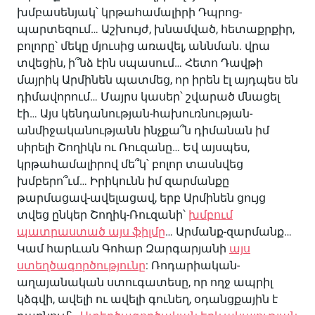
խմբասենյակ՝ կրթահամալիրի Դպրոց-
պարտեզում… Աշխույժ, խնամված, հետաքրքիր,
բոլորը՝ մեկը մյուսից առավել, աննման. վրա
տվեցին, ի՞նձ էին սպասում… Հետո Դավթի
մայրիկ Արմինեն պատմեց, որ իրեն էլ այդպես են
դիմավորում… Մայրս կասեր՝ շվարած մնացել
էի… Այս կենդանության-հախուռնության-
անմիջականությանն ինչքա՞ն դիմանան իմ
սիրելի Շողիկն ու Ռուզանը… Եվ այսպես,
կրթահամալիրով մե՞կ՝ բոլոր տասնվեց
խմբերո՞ւմ… Իրիկունն իմ զարմանքը
թարմացավ-ավելացավ, երբ Արմինեն ցույց
տվեց ընկեր Շողիկ-Ռուզանի՝
խմբում
պատրաստած այս ֆիլմը
… Արմանք-զարմանք…
Կամ հարևան Գոհար Զարգարյանի
այս
ստեղծագործությունը
: Ռոդարիական-
աղայանական ստուգատեսը, որ ողջ ապրիլ
կձգվի, ավելի ու ավելի գունեղ, օդանցքային է