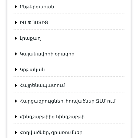
Ընթերցարան
ԻՄ ՓՈՍՏԻՑ
Լրաքաղ
Կալանավորի օրագիր
Կրթական
Հայրենապատում
Հարցազրույցներ, հոդվածներ ԶԼՄ-ում
Հինգշաբթիից հինգշաբթի
Հոդվածներ, գրառումներ