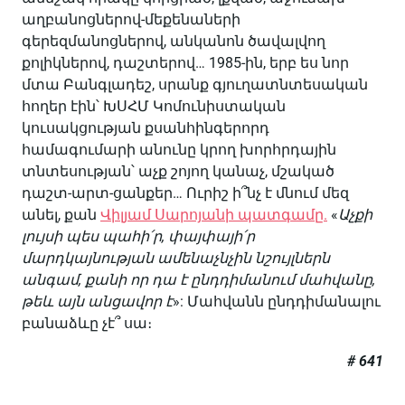
աղբանոցներով-մեքենաների
գերեզմանոցներով, անկանոն ծավալվող
քոլիկներով, դաշտերով… 1985-ին, երբ ես նոր
մտա Բանգլադեշ, սրանք գյուղատնտեսական
հողեր էին՝ ԽՍՀՄ Կոմունիստական
կուսակցության քսանհինգերորդ
համագումարի անունը կրող խորհրդային
տնտեսության՝ աչք շոյող կանաչ, մշակած
դաշտ-արտ-ցանքեր… Ուրիշ ի՞նչ է մնում մեզ
անել, քան
Վիլյամ Սարոյանի պատգամը.
«
Աչքի
լույսի պես պահի՛ր, փայփայի՛ր
մարդկայնության ամենաչնչին նշույլներն
անգամ, քանի որ դա է ընդդիմանում մահվանը,
թեև այն անցավոր է
»: Մահվանն ընդդիմանալու
բանաձևը չէ՞ սա։
# 641