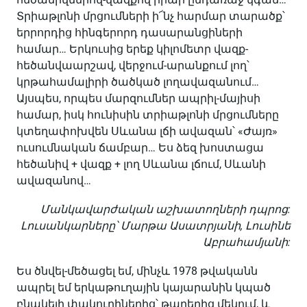
Տրիաթլոնի մրցումների ի՜նչ հարմար տարածք՝
երրորդից հինգերորդ դասարանցիների
համար… Երկուսից երեք կիլոմետր վազք-
հեծանվաարշավ, վերջում-արանքում լող՝
կրթահամալիրի ծածկած լողավազանում…
Այսպես, որպես մարզումներ ապրիլ-մայիսի
համար, իսկ հունիսին տրիաթլոնի մրցումները
կտեղափոխվեն Սևանա լճի ավազան՝ «Ժայռ»
ուսումնական ճամբար… Ես ձեզ խոստացա
հեծանիվ + վազք + լող Սևանա լճում, Սևանի
ավազանով…
Մանկավարժական աշխատողների դպրոց:
Լուսանկարները՝ Մարթա Ասատրյանի, Լուսինե
Աբրահամյանի:
Ես ծնվել-մեծացել եմ, մինչև 1978 թվականն
ապրել եմ երկաթուղային կայարանին կպած
բնակելի փակուղիներից՝ թաղերից մեկում, և