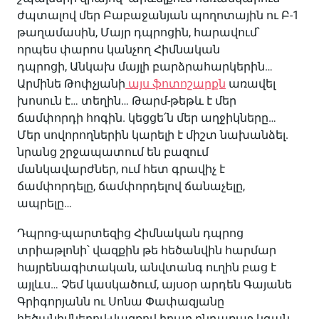
ժպտալով մեր Բաբաջանյան պողոտային ու Բ-1
թաղամասին, Մայր դպրոցին, հարավում՝
որպես փարոս կանչող Հիմնական
դպրոցի, Անկախ մայլի բարձրահարկերին…
Արմինե Թոփչյանի
այս ֆոտոշարքն
առավել
խոսուն է… տեղին… Թարմ-թեթև է մեր
ճամփորդի հոգին. կեցցե՛ն մեր աղջիկները…
Մեր սովորողներին կարելի է միշտ նախանձել.
նրանց շրջապատում են բազում
մանկավարժներ, ում հետ գրավիչ է
ճամփորդելը, ճամփորդելով ճանաչելը,
ապրելը…
Դպրոց-պարտեզից Հիմնական դպրոց
տրիաթլոնի՝ վազքին թե հեծանվին հարմար
հայրենագիտական, անվտանգ ուղին բաց է
այլևս… Չեմ կասկածում, այսօր արդեն Գայանե
Գրիգորյանն ու Սոնա Փափազյանը
հեծանիվներով-վազքով իրար ընդառաջ կգան…