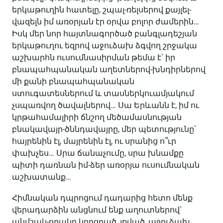
երկաթուղին հատելը, շպալ-ռելսերով քայլել-
վազելն իմ առօրյան էր օրվա բոլոր ժամերին…
Իսկ մեր նոր հայտնագործած բանգլադեշյան
երկաթուղու եզրով աջուձախ ձգվող շրջակա
աշխարհն ուսումնասիրման թեմա է՝ իր
բնապահպանական աղետներով-խնդիրներով
մի քանի բնապահպանական
ստուգատեսներում և տասներկուամյակում
չսպառվող ծավալներով… Սա Երևանն է, իմ ու
կրթահամալիրի ճնշող մեծամասնության
բնակավայր-ծննդավայրը, մեր պետությունը՝
հայրենին էլ, մայրենին էլ, ու սրանից ո՞ւր
փախչես… Սրա ճանաչումը, սրա խնամքը
պիտի դառնան իմ-ձեր առօրյա ուսումնական
աշխատանք…
Հիմնական դպրոցում դադարից հետո մենք
վերադարձին անցնում ենք աղուտներով՝
անմշակ-որակը կորցրած, լքված, աջուձախ