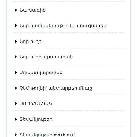
Նախագիծ
Նոր համակեցություն. ստուգատես
Նոր ուղի
Նոր ուղի. գրադարան
Չդասակարգված
Չեմ թողնի՝ անտարբեր մնաք
ՍՈՒՐՀԱՆԴԱԿ
Տեսանյութեր
Տեսանյութեր mskh-ում