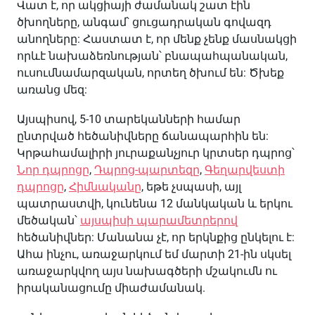
Վատ է, որ ակցիայի ժամանակ շատ էին
ծխողները, անգամ՝ ցուցադրական գովազդ
անողները: Հաստատ է, որ մենք չենք մասնակցի
որևէ նախաձեռնության՝ բնապահպանական,
ուսումնամարզական, որտեղ ծխում են: Ծխեք
առանց մեզ:
Այսպիսով, 5-10 տարեկանների համար
ընտրված հեծանիվները ճանապարհին են:
Կրթահամալիրի յուրաքանչյուր կրտսեր դպրոց՝
Նոր դպրոցը
,
Դպրոց-պարտեզը
,
Գեղարվեստի
դպրոցը
,
Հիմնականը
, եթե չսպասի, այլ
պատրաստվի, կունենա 12 մանկական և երկու
մեծական՝
այսպիսի պարամետրերով
հեծանիվներ: Մանանա չէ, որ երկնքից ընկելու է:
Ահա ինչու, առաջարկում եմ մարտի 21-ին սկսել
առաջարկվող այս նախագծերի մշակումն ու
իրականացումը միաժամանակ.