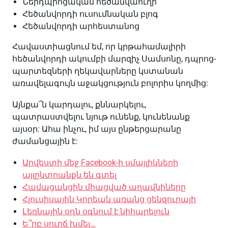
Ներդպրոցական հեծանվաուղի
Հեծանվորդի ուսումնական բլոգ
Հեծանվորդի արհեստանոց
Հավաստիացնում եմ, որ կրթահամալիրի
հեծանվորդի ակումբի մարզիչ Սամսոնը, դպրոց-
պարտեզների ղեկավարները կստանան
առավելագույն աջակցություն բոլորիս կողմից:
Այնքա՜ն կարդալու, քննարկելու,
պատրաստվելու նյութ ունենք, կունենանք
այսօր: Ահա ինչու, իմ այս ընթերցարանը
ժամանցային է:
Արվեստի մեջ Facebook-ի սմայլիկների
այլընտրանքն են գտել
Համացանցին միացված աղավնիները
Հյուսիսային Կորեան առանց ցենզուրայի
Լեռնային օդն օգնում է նիհարելուն
Ե՞րբ սուրճ խմել…