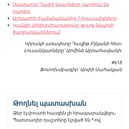
Սալվադոր Դալիի նկարները շարժուն են
դարձել
Աշխարհի ժամանակակից 7 հրաշալիքները
Կյանքի փիլիսոփայությունը թուրք նկարչի
ծաղրանկարներում
Կիրակի առավոտը Դավիթ Բլեյանի հետ։
Լուսանկարները՝ Արմինե Աբրահամյանի։
#618
Ֆոտոխմբագիր՝ Արփի Սահակյան
Թողնել պատասխան
Ձեր էլ-փոստի հասցեն չի հրապարակվելու։
Պարտադիր դաշտերը նշված են
*
-ով