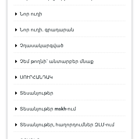
Նոր ուղի
Նոր ուղի. գրադարան
Չդասակարգված
Չեմ թողնի՝ անտարբեր մնաք
ՍՈՒՐՀԱՆԴԱԿ
Տեսանյութեր
Տեսանյութեր mskh-ում
Տեսանյութեր, հաղորդումներ ԶԼՄ-ում