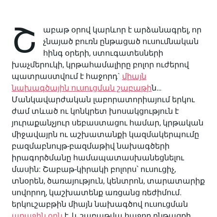
Շ
աբաթ օրով կարևոր է արձանագրել, որ
չնայած բուռն ընթացած ուսումնական
հինգ օրերի, ստուգատեսների
խաչմերուկի, կրթահամալիրը բոլոր ուժերով
պատրաստվում է հաջորդ`
միայն
նախագծային ուսուցման շաբաթի
ն…
Մանկավարժական լաբորատորիայում երկու
ժամ տևած ու կոնկրետ խոսակցություն է
յուրաքանչյուր սեբաստացու համար, կրթական
միջավայրն ու աշխատանքի կազմակերպումը
բազմաբնույթ-բազմաթիվ նախագծերի
իրագործմանը համապատասխանեցնելու
մասին: Շաբաթ-կիրակի բոլորս՝ ուսուցիչ,
տնօրեն, ծառայություն, կենտրոն, տարատարիք
սովորող, կաշխատենք առցանց ռեժիմում.
երկուշաբթին միայն նախագծով ուսուցման
առաջին օրն
է, և շաբաթվա հաջող ընթացքի