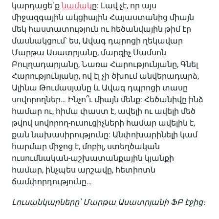
կարդացե´ք
նամակ
ը: Լավ չէ, որ այս
միջազգային ակցիային Հայաստանից միայն
մեկ հաստատություն ու հեծանվային թիմ էր
մասնակցում՝ ես, Ավագ դպրոցի ղեկավար
Մարթա Ասատրյանը, մարզիչ Սամսոն
Բուլղադարյանը, Նառա Հարությունյանը, Գնել
Հարությունյանը, ով էլ չի ծխում անվերադարձ,
Ալինա Թումասյանը և Ավագ դպրոցի տասը
սովորողներ… Ինչո՞ւ միայն մենք: Հեծանիվը ինձ
համար ու, հիմա փաստ է, ավելի ու ավելի մեծ
թվով սովորող-ուսուցիչների համար ավելին է,
քան նախասիրությունը: Անփոխարինելի կամ
հարմար միջոց է, մոբիլ, ստեղծական
ուսումնական-աշխատանքային կյանքի
համար, ինչպես արշավը, հետիոտն
ճամփորդությունը…
Լուսանկարները՝ Մարթա Ասատրյանի ՖԲ էջից։