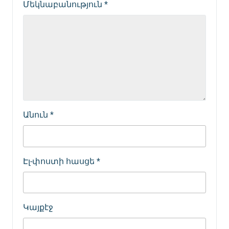
Մեկնաբանություն
*
Անուն
*
Էլ-փոստի հասցե
*
Կայքէջ