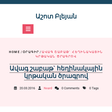
Skip
to
content
Աշոտ Բլեյան
HOME
/
ՕՐԱԳԻՐ
/
ԱՎԱԳ ՇԱԲԱԹ` ՀԵՂԻՆԱԿԱՅԻՆ
ԿՐԹԱԿԱՆ ԾՐԱԳՐՈՎ
Ավագ շաբաթ` հեղինակային
կրթական ծրագրով
20.03.2016
Nvard
0 Comments
0 Tags