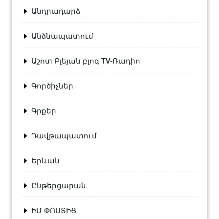
Անդրադարձ
Անձնապատում
Աշոտ Բլեյան բլոգ TV-Ռադիո
Գործիչներ
Գրքեր
Դավթապատում
Երևան
Ընթերցարան
ԻՄ ՓՈՍՏԻՑ