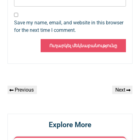
Save my name, email, and website in this browser
for the next time I comment.
Գրառումների
Previous
Next
Previous
Next
նավարկումը
Post
Post
Explore More