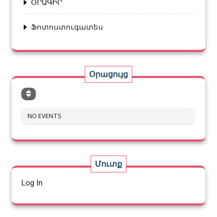
ՕՐԱԳԻՐ
Ֆոտոստուգատես
Օրացույց
NO EVENTS
Մուտք
Log In