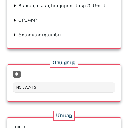
Տեսանյութեր, հաղորդումներ ԶԼՄ-ում
ՕՐԱԳԻՐ
Ֆոտոստուգատես
Օրացույց
NO EVENTS
Մուտք
Log In