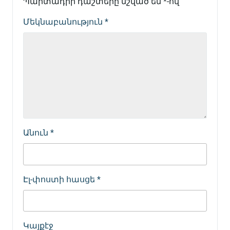
Պարտադիր դաշտերը նշված են
*
-ով
Մեկնաբանություն
*
Անուն
*
Էլ-փոստի հասցե
*
Կայքէջ