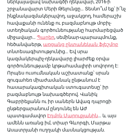
ներկայացավ նախագծի ղեկավար, 2016-ի
շրջանավարտ Մերի Թելունցը… Տեսնո՞ւմ եք՝ ի՜նչ
ինքնակազմակերպվող, աջակցող, համերաշխ
հավաքանի ունենք ու բազմաբնույթ մոբիլ-
ստեղծական գործունեությանը հարմարեցված
միջավայր…
Պարեր
, սեմինար-պարապմունք,
հեծանվաերթ,
առցանց ընտանեկան ֆլեշմոբ
տնտեսագիտությունից… Եվ սրա
կազմակերպիչ-ղեկավարը լիարժեք օրվա
գործունեությամբ կրթահամալիրի սովորող է:
Որպես ուսումնական աշխատանք՝ սրան
զուգահեռ միաժամանակ ընթանում է
հասարակագիտական ստուգատեսը՝ իր
բազմաբնույթ նախագծերով. Վանիկ
Գաբրիելյանն ու իր սաներն Ավագ դպրոցի
ընթերցարանում ընդունել են ԱԺ
պատգամավոր
Էդմոն Մարուքյանին
… և այս
ամենն առանց իմ, տիար Գևորգի, Մարթա
Ասատրյանի ուղղակի մասնակցության.