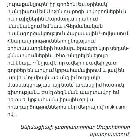
յուրաքանչյուրն՝ իր գործին: Ես, օրինակ՝
հանդիպում եմ Միջին դպրոցի սովորողներին և
ուսուցիչներին Մարմարյա սրահում
մասնակցում եմ նաև «Գերմանական
համագործակցություն Հարավային Կովկասում.
Հնարավորությունների ընդլայնում
երիտասարդների համար» ծրագրի կլոր սեղան-
քննարկումներին… Ինձ խնդրել են ելույթ
ունենալ… Ի՜նչ լավ է, որ ավելի ու ավելի շատ
գործեր են արվում կրթահամալիրում և լավ են
արվում ոչ միայն առանց իմ ուղղակի
մասնակցության, այլ նաև՝ առանց իմ հատուկ
գիտության… Ես էլ ձեզ նման պարտավոր եմ
հետևել կրթահամալիրային օրվա
իրադարձություններին մեր մեդիայով՝ mskh.am-
ով…
Անիմացիայի լաբորատորիա: Մուլտհերոսի
պատրաստում: