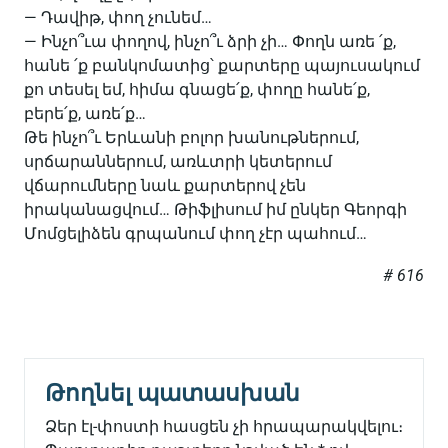
— Դավիթ, փող չունեմ…
— Ինչո՞ւա փողով, ինչո՞ւ ձրի չի… Փողն առե ՛ք,
հանե ՛ք բանկոմատից՝ քարտերը պայուսակում
քո տեսել եմ, հիմա գնացե՛ք, փողը հանե՛ք,
բերե՛ք, առե՛ք…
Թե ինչո՞ւ Երևանի բոլոր խանութներում,
սրճարաններում, առևտրի կետերում
վճարումները նաև քարտերով չեն
իրականացվում… Թիֆլիսում իմ ընկեր Գեորգի
Մոմցելիձեն գրպանում փող չէր պահում…
# 616
Թողնել պատասխան
Ձեր էլ-փոստի հասցեն չի հրապարակվելու։