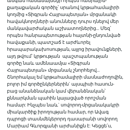
անգամ համաձայնեցի որպես հանրային-
քաղաքական գործիչ՝ սրանով կրթահամալիրի
կողմից «Տիգրան Հայրապետյան» մրցանակի
հավակնորդների անունները դուրս դնելով մեր
մանկավարժական աշխատողներից… Մեզ՝
որպես հանրապետության հայտնի-ընդունված
հավաքանի, պատշաճ է արժևորել
հրապարակախոսության, այլոց իրավունքների,
այդ թվում՝ կրթության պաշտպանության
գործը նաև ամենաամյա «Տիգրան
Հայրապետյան» մրցանակ շնորհելով…
Շնորհակալ եմ կրթահամալիրի մասնաժողովին,
բոլոր իմ գործընկերներին` այսպիսի հասուն-
բաց անանձնական կամ վերանձնական՝
քննարկման պահին կայացված որոշման
համար: Ինչպես նաև` սովորող-մրցանակակրի
միակարծիք իրողության համար, որ Ավագ
դպրոցի տասնմեկերորդ դասարանի սովորող
Մարիամ Գևորգյանի արժանիքն է: Կեցցե՛ս,