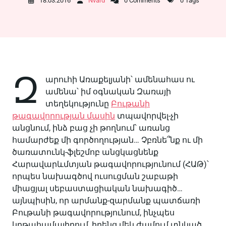
18.03.2016
Nvard
0 Comments
0 Tags
Զ
արուհի Առաքելյանի՝ ամենահաս ու
ամենա՝ իմ օգնական Զառայի
տեղեկությունը
Բութանի
թագավորության մասին
տպավորվել-չի
անցնում, ինձ բաց չի թողնում՝ առանց
համարժեք մի գործողության… Չբռնե՞նք ու մի
ծառատունկ-ֆլեշմոբ անցկացնենք
Հարավարևմտյան թագավորությունում (ՀԱԹ)՝
որպես նախագծով ուսուցման շաբաթի
միացյալ սեբաստացիական նախագիծ…
այնպիսին, որ արմանք-զարմանք պատճառի
Բութանի թագավորությունում, ինչպես
կրթահամալիրում, իրենց մեկ ժամում տնկած