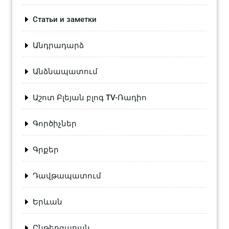
Статьи и заметки
Անդրադարձ
Անձնապատում
Աշոտ Բլեյան բլոգ TV-Ռադիո
Գործիչներ
Գրքեր
Դավթապատում
Երևան
Ընթերցարան