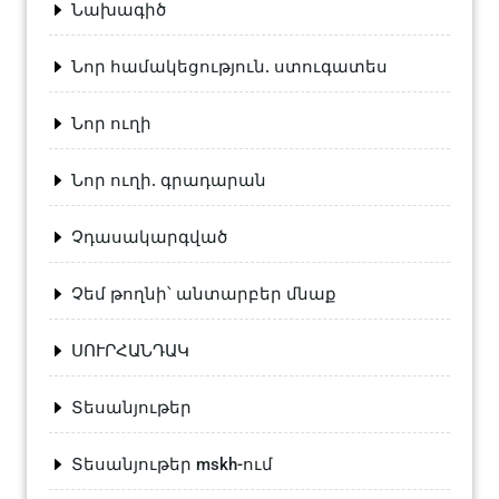
Նախագիծ
Նոր համակեցություն. ստուգատես
Նոր ուղի
Նոր ուղի. գրադարան
Չդասակարգված
Չեմ թողնի՝ անտարբեր մնաք
ՍՈՒՐՀԱՆԴԱԿ
Տեսանյութեր
Տեսանյութեր mskh-ում