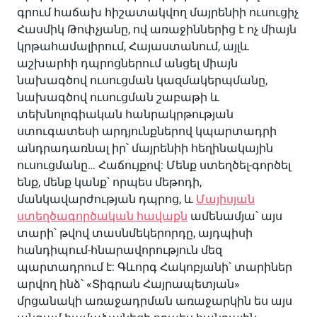
գրում հաճախ հիշատակվող մայրենիի ուսուցիչ
Հասմիկ Թոփչյանը, ով առաջիններից է ոչ միայն
կրթահամալիրում, Հայաստանում, այլև
աշխարհի դպրոցներում անցել միայն
նախագծով ուսուցման կազմակերպմանը,
նախագծով ուսուցման շաբաթի և
տեխնոլոգիական հանրակրթության
ստուգատեսի արդյունքներով կպարտադրի
անդրադառնալ իր՝ մայրենիի հեղինակային
ուսուցմանը… Հաճույքով: Մենք ստեղծել-գործել
ենք, մենք կանք՝ որպես մեթոդի,
մանկավարժության դպրոց, և
Մայիսյան
ստեղծագործական հավաքն
ամենամյա՝ այս
տարի՝ թվով տասնմեկերորդը, այդպիսի
հանդիպում-հնարավորություն մեզ
պարտադրում է: Գևորգ Հակոբյանի՝ տարիներ
արվող ինձ՝ «Տիգրան Հայրապետյան»
մրցանակի առաջադրման առաջարկին ես այս