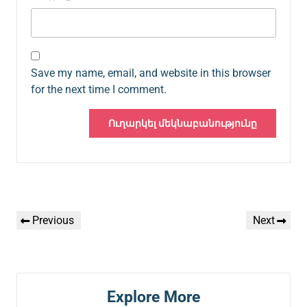
Save my name, email, and website in this browser
for the next time I comment.
Գրառումների
Previous
Next
Previous
Next
նավարկումը
Post
Post
Explore More