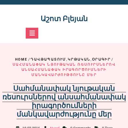
Skip
to
content
Աշոտ Բլեյան
HOME
/
ԴԱՎԹԱՊԱՏՈՒՄ
,
ԿՐԹԱԿԱՆ
,
ՕՐԱԳԻՐ
/
ՍԱՀՄԱՆԱՓԱԿ ՆՅՈՒԹԱԿԱՆ ՌԵՍՈՒՐՍՆԵՐՈՎ
ԱՆՍԱՀՄԱՆԱՓԱԿ ԻՐԱԳՈՐԾՈՒՄՆԵՐԻ
ՄԱՆԿԱՎԱՐԺՈՒԹՅՈՒՆԸ ՄԵՐ
Սահմանափակ նյութական
ռեսուրսներով անսահմանափակ
իրագործումների
մանկավարժությունը մեր