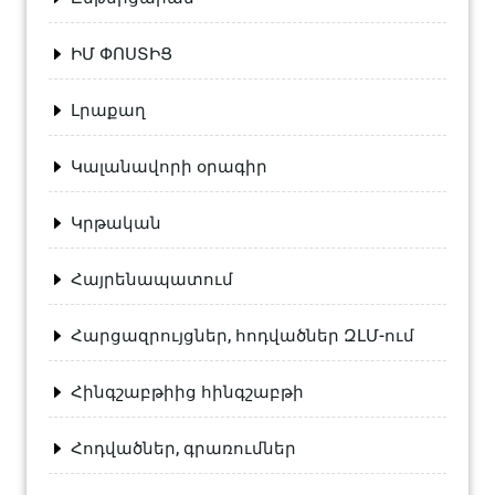
ԻՄ ՓՈՍՏԻՑ
Լրաքաղ
Կալանավորի օրագիր
Կրթական
Հայրենապատում
Հարցազրույցներ, հոդվածներ ԶԼՄ-ում
Հինգշաբթիից հինգշաբթի
Հոդվածներ, գրառումներ