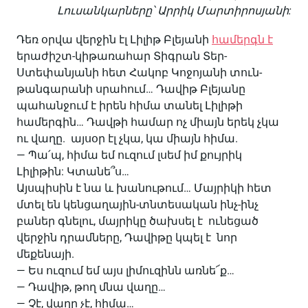
Լուսանկարները՝ Արրիկ Մարտիրոսյանի:
Դեռ օրվա վերջին էլ Լիլիթ Բլեյանի
համերգն է
երաժիշտ-կիթառահար Տիգրան Տեր-
Ստեփանյանի հետ Հակոբ Կոջոյանի տուն-
թանգարանի սրահում… Դավիթ Բլեյանը
պահանջում է իրեն հիմա տանել Լիլիթի
համերգին… Դավթի համար ոչ միայն երեկ չկա
ու վաղը. այսօր էլ չկա, կա միայն հիմա.
— Պա՛պ, հիմա եմ ուզում լսեմ իմ քույրիկ
Լիլիթին: Կտանե՞ս…
Այսպիսին է նա և խանութում… Մայրիկի հետ
մտել են կենցաղային-տնտեսական ինչ-ինչ
բաներ գնելու, մայրիկը ծախսել է ունեցած
վերջին դրամները, Դավիթը կպել է նոր
մեքենայի.
— Ես ուզում եմ այս լիմուզինն առնե՜ք…
— Դավիթ, թող մնա վաղը…
— Չէ, վաղը չէ, հիմա…