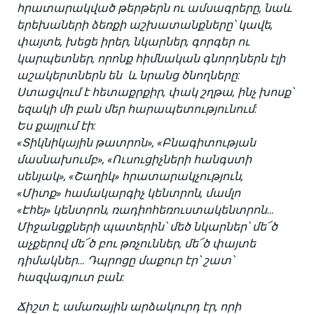
հրատարակված թերթերն ու ամսագրերը, նաև
երեխաների ձեռքի աշխատանքները՝ կավե,
փայտե, խեցե իրեր, նկարներ, գորգեր ու
կարպետներ, որոնք հիմնական գնորդներն էլի
աշակերտներն են և նրանց ծնողները:
Ստացվում է հետաքրքիր, փակ շղթա, ինչ խոսք՝
եզակի մի բան մեր հարապետությունում:
Ես քայլում էի:
«Տիկնիկային թատրոն», «
Բնագիտության
մասնախումբ»
, «
Ուսուցիչների հանգստի
սենյակ»
, «
Շաղիկ»
հրատարակչություն,
«
Միտք»
համակարգիչ կենտրոն, մամլո
«
Էհեյ»
կենտրոն, ռադիոհեռուստակենտրոն…
Միջանցքների պատերին՝ մեծ նկարներ՝ մե՜ծ
աչքերով մե՜ծ բու թռչուններ, մե՜ծ փայտե
դիմակներ… Դպրոցը մաքուր էր՝ շատ՝
հազվագյուտ բան:
Ճիշտ է, ամառային արձակուրդ էր, որի