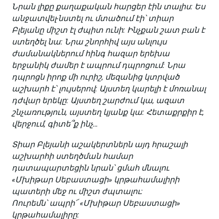
Նրան լիքը քաղաքական հարցեր էին տալիս: Ես
անջատվել-նստել ու մտածում էի՝ տիար
Բլեյանը միշտ էլ ժպիտ ունի: Ինչքան շատ բան է
ստեղծել նա: Նրա շնորհիվ այս անլույս
ժամանակներում հինգ հազար երեխա
երջանիկ ժամեր է ապրում դպրոցում: Նրա
դպրոցն իրոք մի ուրիշ, մեզանից կտրված
աշխարհ է՝ լույսերով: Այստեղ կարելի է մոռանալ
դժվար երեկը: Այստեղ շարժում կա, ազատ
շնչառություն, այստեղ կյանք կա: Հետաքրքիր է,
վերջում, գիտե՞ք ինչ…
Տիար Բլեյանի աշակերտներն այդ հրաշալի
աշխարհի ստեղծման համար
դատապարտեցին նրան՝ ցմահ մնալու
«Մխիթար Սեբաստացի» կրթահամալիրի
պատերի մեջ ու միշտ ժպտալու:
Ոուրեմն՝ ապրի՜ «Մխիթար Սեբաստացի»
կրթահամալիրը: