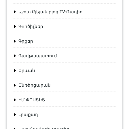
Աշոտ Բլեյան բլոգ TV-Ռադիո
Գործիչներ
Գրքեր
Դավթապատում
Երևան
Ընթերցարան
ԻՄ ՓՈՍՏԻՑ
Լրաքաղ