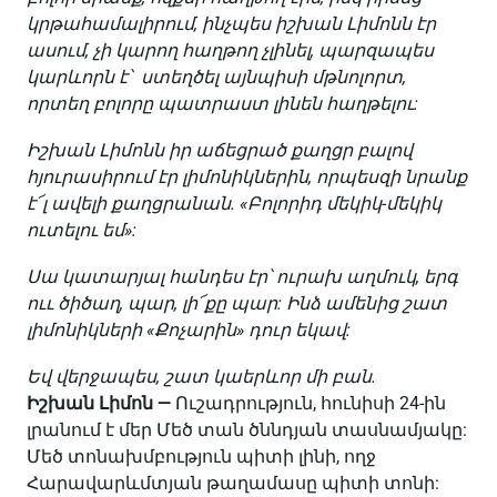
կրթահամալիրում, ինչպես իշխան Լիմոնն էր
ասում, չի կարող հաղթող չլինել, պարզապես
կարևորն է՝ ստեղծել այնպիսի մթնոլորտ,
որտեղ բոլորը պատրաստ լինեն հաղթելու:
Իշխան Լիմոնն իր աճեցրած քաղցր բալով
հյուրասիրում էր լիմոնիկներին, որպեսզի նրանք
է՜լ ավելի քաղցրանան. «
Բոլորիդ մեկիկ-մեկիկ
ուտելու եմ»
:
Սա կատարյալ հանդես էր՝ ուրախ աղմուկ, երգ
ոււ ծիծաղ, պար, լի՜քը պար: Ինձ ամենից շատ
լիմոնիկների «Ք
ոչարին»
դուր եկավ:
Եվ վերջապես, շատ կաերևոր մի բան.
Իշխան Լիմոն —
Ուշադրություն, հունիսի 24-ին
լրանում է մեր Մեծ տան ծննդյան տասնամյակը:
Մեծ տոնախմբություն պիտի լինի, ողջ
Հարավարևմտյան թաղամասը պիտի տոնի: