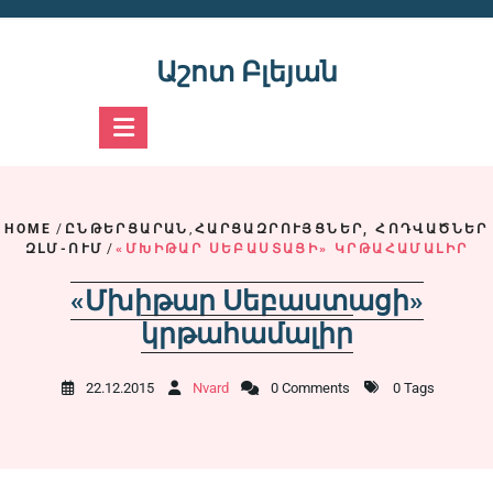
Skip
to
content
Աշոտ Բլեյան
HOME
/
ԸՆԹԵՐՑԱՐԱՆ
,
ՀԱՐՑԱԶՐՈՒՅՑՆԵՐ, ՀՈԴՎԱԾՆԵՐ
ԶԼՄ-ՈՒՄ
/
«ՄԽԻԹԱՐ ՍԵԲԱՍՏԱՑԻ» ԿՐԹԱՀԱՄԱԼԻՐ
«Մխիթար Սեբաստացի»
կրթահամալիր
22.12.2015
Nvard
0 Comments
0 Tags