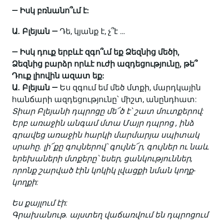
— Իսկ
բռնանո՞ւմ է:
Ա. Բլեյան —
Դե, կյանք է, չ՞է …
— Իսկ դուք երբևէ զգո՞ւմ եք Ձեզնից մեծի,
Ձեզնից բարձր որևէ ուժի ազդեցությունը, թե՞
Դուք լիովին ազատ եք:
Ա. Բլեյան —
Ես զգում եմ մեծ մտքի, մարդկային
հանճարի ազդեցությունը՝ միշտ, անընդհատ:
Տիար Բլեյանի դպրոցը մե՜ծ է՝ շատ մուտքերով:
Երբ առաջին անգամ մտա Մայր դպրոց , ինձ
գրավեց առաջին հարկի մարմարյա սպիտակ
սրահը. լի՜քը գույներով՝ գույնե՜ր, գույներ ու նաև
երեխաների մտքերը՝ եսեր, ցանկություններ,
որոնք շարված էին կոկիկ լվացքի նման կողք-
կողքի:
Ես քայլում էի:
Գրախանութ. այստեղ վաճառվում են դպրոցում