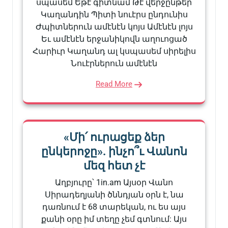
սպասեմ Եթէ գիտնամ Թէ վերջընթեր
Կաղանդին Պիտի նուէրս ընդունիս
Ժպիտներուն ամէնէն կոյս Ամէնէն լոյս
Եւ ամէնէն երջանիկովն աղուոցած
Հարիւր Կաղանդ ալ կսպասեմ սիրելիս
Նուէրներուն ամէնէն
Read More
«Մի՛ ուրացեք ձեր
ընկերոջը». ինչո՞ւ Վանոն
մեզ հետ չէ
Աղբյուրը՝ 1in.am Այսօր Վանո
Սիրադեղյանի ծննդյան օրն է, նա
դառնում է 68 տարեկան, ու ես այս
քանի օրը իմ տեղը չեմ գտնում: Այս