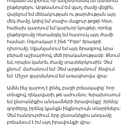
հոգնած եմ լինում, որ անընդունակ եմ դառնում
ընթերցելու: Արթնանում եմ վաղ, ժամը վեցին,
վայելում եմ մենակության ու թարմության այդ
մեկ ժամը, կռիվ եմ տալիս մաքուր թղթի հետ,
հաճախ կարդում եմ կարևոր նյութեր, որոնց
ընթերցումը հետաձգել եմ հատուկ այդ ժամի
համար: Օգտակար է ինձ “Утро” ծրագրի
դիտումը: Սքանչանում եմ այդ ծրագրով, նրա
բերած աշխարհով, մեծ իրականությամբ: Քնում
եմ, որպես կանոն, ժամը տասներկուսին: Չեմ
քնում՝ մահանում եմ: Չեմ արթնանում՝ ծնվում
եմ: Միշտ զարմանում եմ առավոտվա վրա:
Ամեն ինչ կարող է լինել, բացի բռնակալից՝ հոր
տեսքով, ղեկավարի, թե ամուսնու: Խրախուսում
եմ ընտանիքիս անդամների իրավունքը՝ իրենց
գործերը, իրենց կյանքն ինքնուրույն տնօրինելու:
Չեմ հանդուրժում, երբ ընտանիքիս անդամը
բռնանում է իմ այդ իրավունքի վրա :