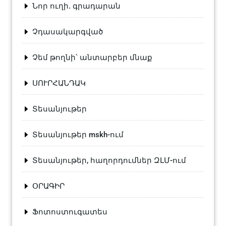
Նոր ուղի. գրադարան
Չդասակարգված
Չեմ թողնի՝ անտարբեր մնաք
ՍՈՒՐՀԱՆԴԱԿ
Տեսանյութեր
Տեսանյութեր mskh-ում
Տեսանյութեր, հաղորդումներ ԶԼՄ-ում
ՕՐԱԳԻՐ
Ֆոտոստուգատես