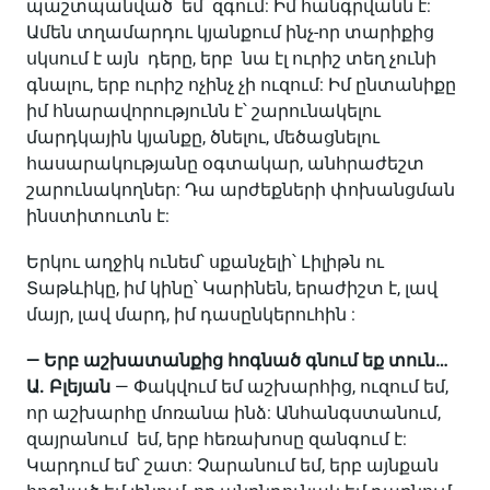
պաշտպանված եմ զգում: Իմ հանգրվանն է:
Ամեն տղամարդու կյանքում ինչ-որ տարիքից
սկսում է այն դերը, երբ նա էլ ուրիշ տեղ չունի
գնալու, երբ ուրիշ ոչինչ չի ուզում: Իմ ընտանիքը
իմ հնարավորությունն է՝ շարունակելու
մարդկային կյանքը, ծնելու, մեծացնելու
հասարակությանը օգտակար, անհրաժեշտ
շարունակողներ: Դա արժեքների փոխանցման
ինստիտուտն է:
Երկու աղջիկ ունեմ՝ սքանչելի՝ Լիլիթն ու
Տաթևիկը, իմ կինը՝ Կարինեն, երաժիշտ է, լավ
մայր, լավ մարդ, իմ դասընկերուհին :
— Երբ աշխատանքից հոգնած գնում եք տուն…
Ա. Բլեյան
— Փակվում եմ աշխարհից, ուզում եմ,
որ աշխարհը մոռանա ինձ: Անհանգստանում,
զայրանում եմ, երբ հեռախոսը զանգում է:
Կարդում եմ՝ շատ: Չարանում եմ, երբ այնքան