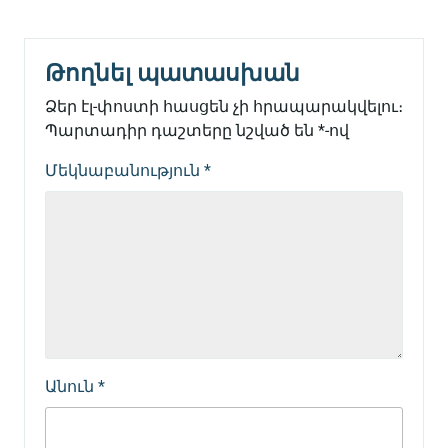
Թողնել պատասխան
Ձեր էլ-փոստի հասցեն չի հրապարակվելու։
Պարտադիր դաշտերը նշված են
*
-ով
Մեկնաբանություն
*
Անուն
*