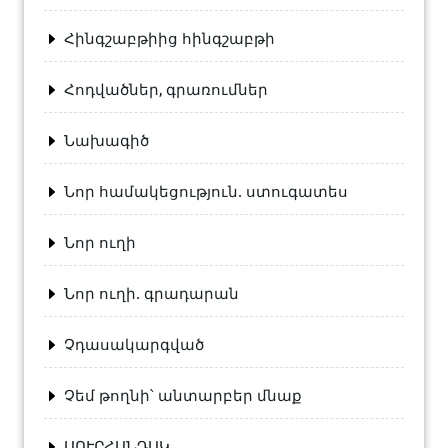
Հինգշաբթիից հինգշաբթի
Հոդվածներ, գրառումներ
Նախագիծ
Նոր համակեցություն. ստուգատես
Նոր ուղի
Նոր ուղի. գրադարան
Չդասակարգված
Չեմ թողնի՝ անտարբեր մնաք
ՍՈՒՐՀԱՆԴԱԿ