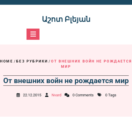
Skip
to
content
Աշոտ Բլեյան
HOME
/
БЕЗ РУБРИКИ
/
ОТ ВНЕШНИХ ВОЙН НЕ РОЖДАЕТСЯ
МИР
От внешних войн не рождается мир
22.12.2015
Nvard
0 Comments
0 Tags