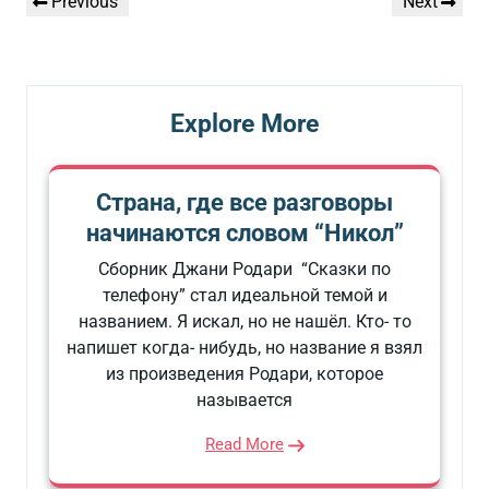
Previous
Next
Previous
Next
նավարկումը
Post
Post
Explore More
Страна, где все разговоры
начинаются словом “Никол”
Сборник Джани Родари “Сказки по
телефону” стал идеальной темой и
названием. Я искал, но не нашёл. Кто- то
напишет когда- нибудь, но название я взял
из произведения Родари, которое
называется
Read More