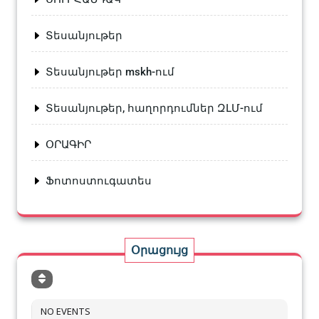
Տեսանյութեր
Տեսանյութեր mskh-ում
Տեսանյութեր, հաղորդումներ ԶԼՄ-ում
ՕՐԱԳԻՐ
Ֆոտոստուգատես
Օրացույց
NO EVENTS