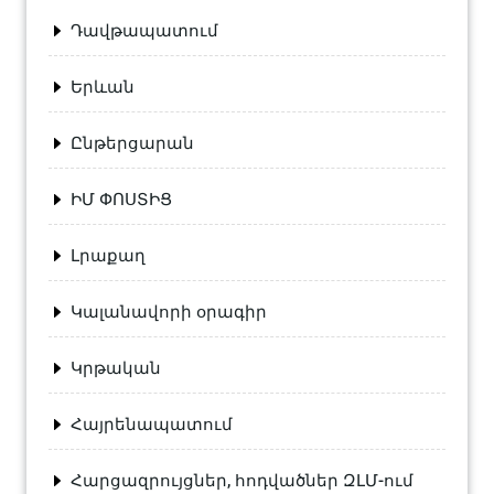
Դավթապատում
Երևան
Ընթերցարան
ԻՄ ՓՈՍՏԻՑ
Լրաքաղ
Կալանավորի օրագիր
Կրթական
Հայրենապատում
Հարցազրույցներ, հոդվածներ ԶԼՄ-ում