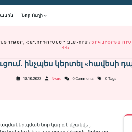
Մասին
Նոր Ուղի
ՆՅՈՒԹԵՐ, ՀԱՂՈՐԴՈՒՄՆԵՐ ԶԼՄ-ՈՒՄ
/
ԵՐԿԱՐՕՐՅԱ ՈՒՍՈ
4»
ցում. ինչպես կերտել «հավեսի դպ
18.10.2022
Nvard
0 Comments
0 Tags
կազմակերպման նոր կարգ է մշակվել:
ը հանդես է եկել առաջարկներով: Մխիթար