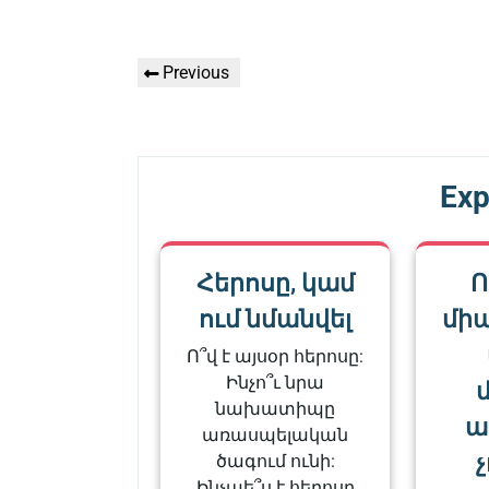
Գրառումների
Previous
Previous
նավարկումը
Post
Exp
Հերոսը, կամ
Ո
ում նմանվել
միա
Ո՞վ է այսօր հերոսը:
Ինչո՞ւ նրա
նախատիպը
ա
առասպելական
ծագում ունի:
Ինչպե՞ս է հերոսը