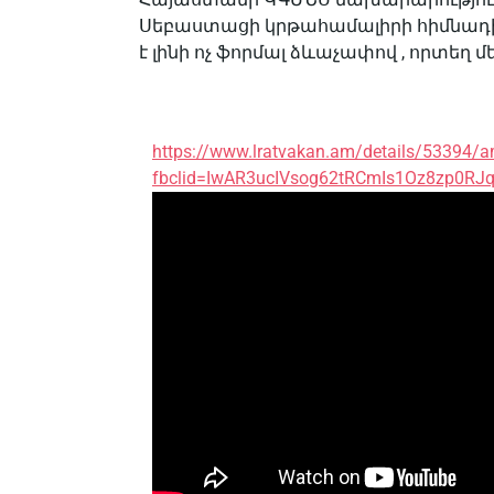
Սեբաստացի կրթահամալիրի հիմնադիր
է լինի ոչ ֆորմալ ձևաչափով , որտեղ 
https://www.lratvakan.am/details/53394/
fbclid=IwAR3ucIVsog62tRCmIs1Oz8zp0R