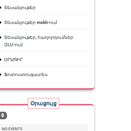
Տեսանյութեր
Տեսանյութեր mskh-ում
Տեսանյութեր, հաղորդումներ
ԶԼՄ-ում
ՕՐԱԳԻՐ
Ֆոտոստուգատես
Օրացույց
NO EVENTS