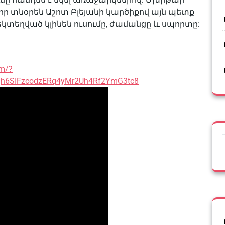
 տնօրեն Աշոտ Բլեյանի կարծիքով այն պետք
մեկտեղված կլինեն ուսումը, ժամանցը և սպորտը:
am/?
Jqh6SIFzcodzERq4yMr2Uh4Rf2YmG3tc8