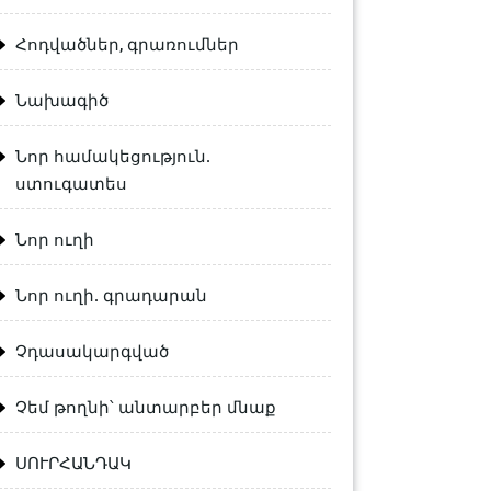
Հոդվածներ, գրառումներ
Նախագիծ
Նոր համակեցություն.
ստուգատես
Նոր ուղի
Նոր ուղի. գրադարան
Չդասակարգված
Չեմ թողնի՝ անտարբեր մնաք
ՍՈՒՐՀԱՆԴԱԿ