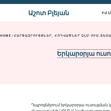
Skip
to
Աշոտ Բլեյան
Իմ 
content
HOME
/
ՀԱՐՑԱԶՐՈՒՅՑՆԵՐ, ՀՈԴՎԱԾՆԵՐ ԶԼՄ-ՈՒՄ
,
ՏԵՍԱ
Երկարօրյա ուսու
Դպրոցներում երկարօրյա ուսուցման 
Հայաստանի ԿԳՄՆՍ նախարարություն