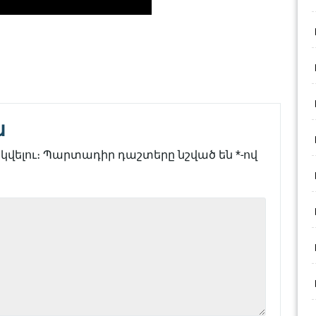
ն
վելու։
Պարտադիր դաշտերը նշված են
*
-ով