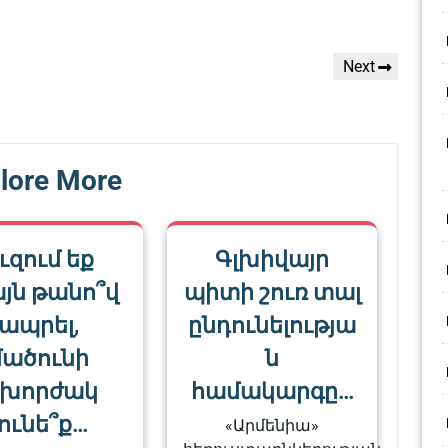
Next
Next
Post
lore More
ւզում եք
Գլխիվայր
յն թանո՞վ
պիտի շուռ տալ
ապրել,
ընդունելությա
մածունի
ն
խորժակ
համակարգը…
չունե՞ք…
«Արմենիա»