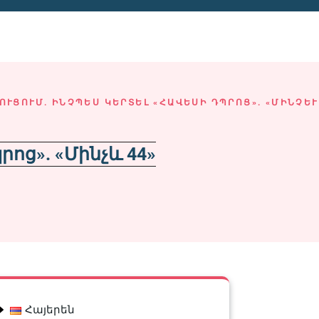
ՒՑՈՒՄ. ԻՆՉՊԵՍ ԿԵՐՏԵԼ «ՀԱՎԵՍԻ ԴՊՐՈՑ». «ՄԻՆՉԵՒ 4
րոց». «Մինչև 44»
Հայերեն