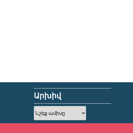
Արխիվ
Արխիվ