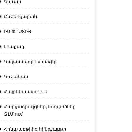
Երևան
Ընթերցարան
ԻՄ ՓՈՍՏԻՑ
Լրաքաղ
Կալանավորի օրագիր
Կրթական
Հայրենապատում
Հարցազրույցներ, հոդվածներ
ԶԼՄ-ում
Հինգշաբթիից հինգշաբթի