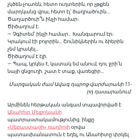
չկծեն-չուտեն, հետո ուղտերին, որ չթքեն
մարդկանց վրա, հետո էլ՝ ծաղրածուին…
Ծաղարծուի՞ն ինչի համար։
Ծիծաղում է.
— Չգիտեմ՝ ինչի համար… Խանգարում էր։
Կրակում էի բոլորին… Շունիկներին ու ձիերին
չեմ կրակել…
Ծիծաղում է էլի.
— Պապ, կրկես է, կատակ եմ անում, դու ջրի՛ն
նայի ցնցուղի. շատ է տաք, վառեցիր…
Մարզական ժամ Ավագ դպրոց-վարժարանի 11-
րդ դասարանում:
Արմինեն հերթական անգամ տպավորված է
Անահիտ Մելքոնյանի
պատրաստակամությունից. ինքը
«Սեբաստացի» ռադիոյի
օրվա
պատասխանատուն է եղել, ու Անահիտը փրկել