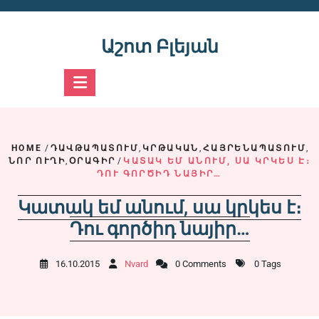
Skip
to
content
Աշոտ Բլեյան
HOME
/
ԴԱՎԹԱՊԱՏՈՒՄ
,
ԿՐԹԱԿԱՆ
,
ՀԱՅՐԵՆԱՊԱՏՈՒՄ
,
ՆՈՐ ՈՒՂԻ
,
ՕՐԱԳԻՐ
/
ԿԱՏԱԿ ԵՄ ԱՆՈՒՄ, ՍԱ ԿՐԿԵՍ Է։
ԴՈՒ ԳՈՐԾԻԴ ՆԱՅԻՐ…
Կատակ եմ անում, սա կրկես է։
Դու գործիդ նայիր…
16.10.2015
Nvard
0 Comments
0 Tags