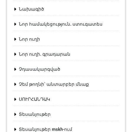
Նախագիծ
Նոր համակեցություն. ստուգատես
Նոր ուղի
Նոր ուղի. գրադարան
Չդասակարգված
Չեմ թողնի՝ անտարբեր մնաք
ՍՈՒՐՀԱՆԴԱԿ
Տեսանյութեր
Տեսանյութեր mskh-ում