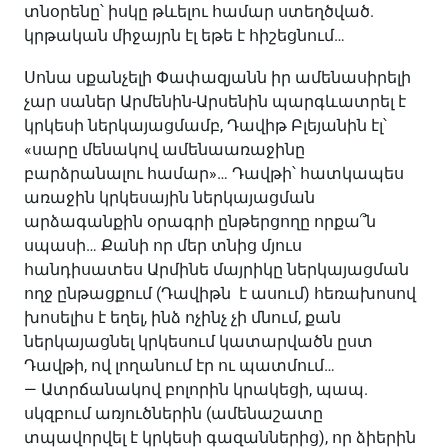
տնօրենը՝ իսկը թևելու համար ստեղծված.
կրթական միջայրն էլ եթե է հիշեցնում…
Սոնա սքանչելի Փափազյանն իր ամենասիրելի
չար սաներ Արմենին-Արսենին պարգևատրել է
կրկեսի ներկայացմամբ, Դավիթ Բլեյանին էլ՝
«սարը մենակով ամենաառաջինը
բարձրանալու համար»… Դավթի՝ հատկապես
առաջին կրկեսային ներկայացման
արձագանքին օրագրի ընթերցողը որքա՞ն
սպասի… Քանի որ մեր տնից մյուս
հանդիսատես Արմինե մայրիկը ներկայացման
ողջ ընթացքում (Դավիթն է ասում) հեռախոսով
խոսելիս է եղել, ինձ ոչինչ չի մնում, քան
ներկայացնել կրկեսում կատարվածն ըստ
Դավթի, ով լողանում էր ու պատմում…
— Ատրճանակով բոլորին կրակեցի, պապ.
սկզբում առյուծներին (ամենաշատը
տպավորվել է կրկեսի գազաններից), որ ձիերին