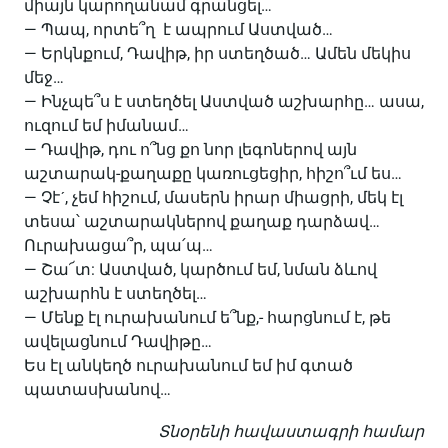
միայն կարողանամ գրանցել…
— Պապ, որտե՞ղ է ապրում Աստված…
— Երկնքում, Դավիթ, իր ստեղծած… Ամեն մեկիս
մեջ…
— Ինչպե՞ս է ստեղծել Աստված աշխարհը… ասա,
ուզում եմ իմանամ…
— Դավիթ, դու ո՞նց քո նոր լեգոներով այն
աշտարակ-քաղաքը կառուցեցիր, հիշո՞ւմ ես…
— Չէˊ, չեմ հիշում, մասերն իրար միացրի, մեկ էլ
տեսա՝ աշտարակներով քաղաք դարձավ…
Ուրախացա՞ր, պա՛պ…
— Շա՜տ: Աստված, կարծում եմ, նման ձևով
աշխարհն է ստեղծել…
— Մենք էլ ուրախանում ե՞նք,- հարցնում է, թե
ավելացնում Դավիթը…
Ես էլ անկեղծ ուրախանում եմ իմ գտած
պատասխանով…
Տնօրենի հավաստագրի համար