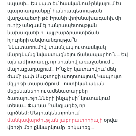
սպասի… Ես վատ եմ հասկանում-ընկալում էս
պարտադրանքը՝ հանրապետության
վարչապետի թե Իրանի փոխնախագահի, մի
ուրիշ անգամ էլ հանրապետության
նախագահի ու այլ բարձրաստիճան
հյուրերի անվտանգությա՞ն
նկատառումով, տասնյակ ու տասնյակ
մարդկանց նվաստացնելու ճանապարհո՞վ… Եվ
այն աժիոտաժը, որ սրանով առաջանում է
մայրաքաղաքում… Ի՜նչ էր կատարվում մեկ
ժամի չափ Մաշտոցի պողոտայում, Կապույտ
մզկիթի տարածքում… ոստիկանական
մեքենաների ու ամենատարբեր
ծառայությունների ինչպիսի՜ կուտակում
տեսա… Փախա Բանգլադեշ, որ
պրծնեմ։ Մեդիակենտրոնում
մանկավարժության լաբորատորիայի
օրվա
վերջի մեր քննարկումը երկարեց…