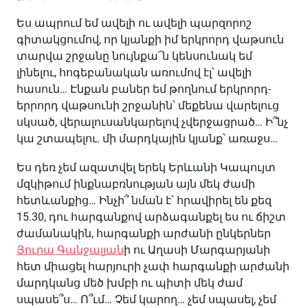
Ես ապրում եմ ավելի ու ավելի պարզորոշ
գիտակցումով, որ կյանքի իմ երկրորդ վաթսուն
տարվա շրջանը նույնքա՜ն կենսունակ եմ
լինելու, հոգեբանական առումով էլ՝ ավելի
հասուն… Էնքան բաներ եմ թողնում երկրորդ-
երրորդ վաթսունի շրջանին՝ մեքենա վարելուց
սկսած, վերալուսանկարելով չվերջացրած… Ի՞նչ
կա շտապելու. մի մարդկային կյանք՝ առաջս…
Ես դեռ չեմ ազատվել երեկ Երևանի Կապույտ
մզկիթում ինքնաբռնության այն մեկ ժամի
հետևանքից… Ինչի՞ նման է՝ հրավիրել են քեզ
15.30, դու հարգանքով արձագանքել ես ու ճիշտ
ժամանակին, հարգանքի արժանի ընկերներ
Յուրա Գանջալյան
ի ու Աղասի Մարգարյանի
հետ միացել հարյուրի չափ հարգանքի արժանի
մարդկանց մեծ խմբի ու պիտի մեկ ժամ
սպասե՞ս… Ո՞ւմ… Չեմ կարող… չեմ սպասել, չեմ