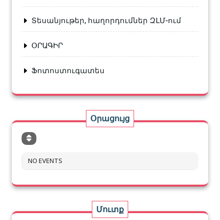
Տեսանյութեր, հաղորդումներ ԶԼՄ-ում
ՕՐԱԳԻՐ
Ֆոտոստուգատես
Օրացույց
NO EVENTS
Մուտք