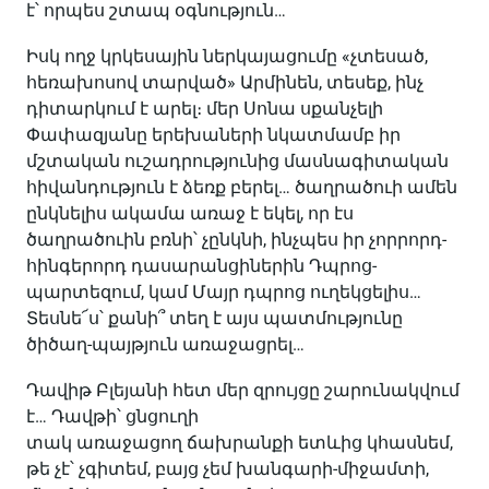
է՝ որպես շտապ օգնություն…
Իսկ ողջ կրկեսային ներկայացումը «չտեսած,
հեռախոսով տարված» Արմինեն, տեսեք, ինչ
դիտարկում է արել։ մեր Սոնա սքանչելի
Փափազյանը երեխաների նկատմամբ իր
մշտական ուշադրությունից մասնագիտական
հիվանդություն է ձեռք բերել… ծաղրածուի ամեն
ընկնելիս ակամա առաջ է եկել, որ էս
ծաղրածուին բռնի՝ չընկնի, ինչպես իր չորրորդ-
հինգերորդ դասարանցիներին Դպրոց-
պարտեզում, կամ Մայր դպրոց ուղեկցելիս…
Տեսնե՜ս՝ քանի՞ տեղ է այս պատմությունը
ծիծաղ-պայթյուն առաջացրել…
Դավիթ Բլեյանի հետ մեր զրույցը շարունակվում
է… Դավթի՝ ցնցուղի
տակ առաջացող ճախրանքի ետևից կհասնեմ,
թե չէ՝ չգիտեմ, բայց չեմ խանգարի-միջամտի,