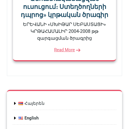
ուսուցում։ Ստեղծողների
դպրոց» կրթական ծրագիր
ԵՐԵՎԱՆԻ «ՄԽԻԹԱՐ ՍԵԲԱՍՏԱՑԻ»
ԿՐԹԱՀԱՄԱԼԻՐ 2004-2008 թթ
զարգացման ծրագրից
Read More
Հայերեն
English