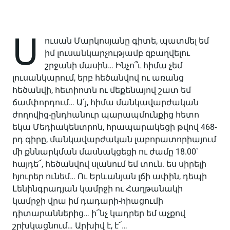
Ս
ուսան Մարկոսյանը գիտե, պատմել եմ
իմ լուսանկարչությամբ զբաղվելու
շրջանի մասին… Ինչո՞ւ հիմա չեմ
լուսանկարում, երբ հեծանվով ու առանց
հեծանվի, հետիոտն ու մեքենայով շատ եմ
ճամփորդում… Ա՛յ, հիմա մանկավարժական
ժողովից-ընդհանուր պարապմունքից հետո
եկա Մեդիակենտրոն, հրապարակեցի թվով 468-
րդ գիրը, մանկավարժական լաբորատորիայում
մի քննարկման մասնակցեցի ու ժամը 18.00՝
հայդե՜, հեծանվով սլանում եմ տուն. ես սիրելի
հյուրեր ունեմ… Ու Երևանյան լճի ափին, դեպի
Լենինգրադյան կամրջի ու Հաղթանակի
կամրջի վրա իմ դադարի-հիացումի
դիտարաններից… ի՜նչ կադրեր եմ աչքով
շրխկացնում… Արխիվ է, է՜…