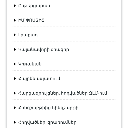
Ընթերցարան
ԻՄ ՓՈՍՏԻՑ
Լրաքաղ
Կալանավորի օրագիր
Կրթական
Հայրենապատում
Հարցազրույցներ, հոդվածներ ԶԼՄ-ում
Հինգշաբթիից հինգշաբթի
Հոդվածներ, գրառումներ