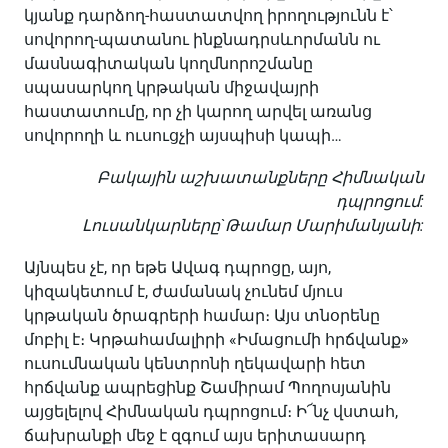
կյանք դարձող-հաստատվող իրողությունն է՝
սովորող-պատանու ինքնադրսևորմանն ու
մասնագիտական կողմնորոշմանը
սպասարկող կրթական միջավայրի
հաստատումը, որ չի կարող արվել առանց
սովորողի և ուսուցչի այսպիսի կապի…
Բակային աշխատանքները Հիմնական
դպրոցում:
Լուսանկարները`Թամար Մարիմանյանի:
Այնպես չէ, որ եթե Ավագ դպրոցը, այո,
կիզակետում է, ժամանակ չունեմ մյուս
կրթական ծրագրերի համար։ Այս տնօրենը
մոբիլ է։ Կրթահամալիրի «Իմացումի հրճվանք»
ուսումնական կենտրոնի ղեկավարի հետ
հրճվանք ապրեցինք Շամիրամ Պողոսյանին
այցելելով Հիմնական դպրոցում։ Ի՜նչ վստահ,
ճախրանքի մեջ է զգում այս երիտասարդ