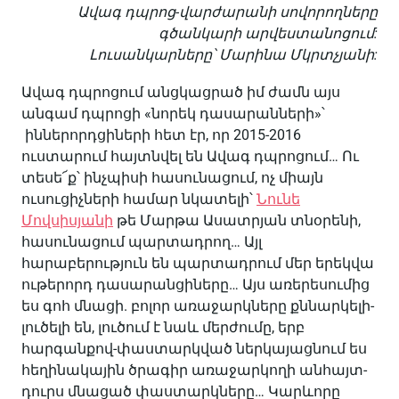
Ավագ դպրոց-վարժարանի սովորողները
գծանկարի արվեստանոցում:
Լուսանկարները՝ Մարինա Մկրտչյանի:
Ավագ դպրոցում անցկացրած իմ ժամն այս
անգամ դպրոցի «նորեկ դասարանների»՝
իններորդցիների հետ էր, որ 2015-2016
ուստարում հայտնվել են Ավագ դպրոցում… Ու
տեսե՜ք՝ ինչպիսի հասունացում, ոչ միայն
ուսուցիչների համար նկատելի՝
Նունե
Մովսիսյանի
թե Մարթա Ասատրյան տնօրենի,
հասունացում պարտադրող… Այլ
հարաբերություն են պարտադրում մեր երեկվա
ութերորդ դասարանցիները… Այս առերեսումից
ես գոհ մնացի. բոլոր առաջարկները քննարկելի-
լուծելի են, լուծում է նաև մերժումը, երբ
հարգանքով-փաստարկված ներկայացնում ես
հեղինակային ծրագիր առաջարկողի անհայտ-
դուրս մնացած փաստարկները… Կարևորը