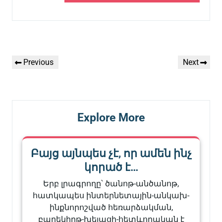
Գրառումների
Previous
Next
Previous
Next
նավարկումը
Post
Post
Explore More
Բայց այնպես չէ, որ ամեն ինչ
կորած է…
Երբ լրագրողը՝ ծանոթ-անծանոթ,
հատկապես ինտերնետային-անկախ-
ինքնորոշված հեռարձակման,
բարեկիրթ-խելացի-հետևողական է