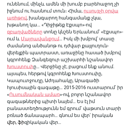
ունենում, մինչև ամեն մի խումբ բարեհաջող չի
իջնում ու հասնում տուն։ Հիմա,
ուսուցչի օրվա
առիթով
, խանգարող հանգամանք չկա,
խթանող կա… «Դիջիթեք Էքսպո»-ով
զբաղվածները
տոնը կնշեն Երևանում՝ «Էքսպո»-
ում և
Մայրավանքում
… Իսկ մի խմբով՝ տասը
ժամանոց անծանոթ ու դժվար քայլուղուն-
վերելքին պատրաստ, առաջինը հասած խմբով
կգրոհենք Զանգեզուր աշխարհի նշանավոր
Խուստուփ
ը… Վերջինը չէ, բացում ենք անում.
այսպես, հերթով կգրոհենք Խուստուփը,
Կապուտջուղը, Աժդահակը, Արագածի
հյուսիսային գագաթը… 2015-2016 ուստարում՝ իր
«
Ուսումնական ամառ
»-ով, բոլոր նշանավոր
գագաթներից պիտի նայեմ… Ես էլ իմ
բանաստեղծությունն եմ գրում՝ վաթսուն տարի
բռնած ճանապարհ… գնում ես վեր՝ իրակա
ն
վեր, ֆի
զիկական վեր…