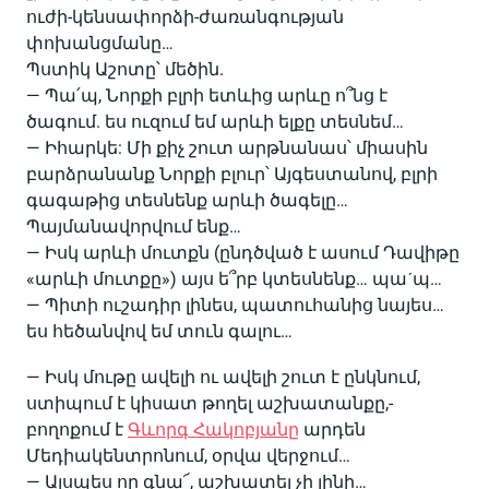
ուժի-կենսափորձի-ժառանգության
փոխանցմանը…
Պստիկ Աշոտը՝ մեծին.
— Պա՛պ, Նորքի բլրի ետևից արևը ո՞նց է
ծագում. ես ուզում եմ արևի ելքը տեսնեմ…
— Իհարկե: Մի քիչ շուտ արթնանաս՝ միասին
բարձրանանք Նորքի բլուր՝ Այգեստանով, բլրի
գագաթից տեսնենք արևի ծագելը…
Պայմանավորվում ենք…
— Իսկ արևի մուտքն (ընդծված է ասում Դավիթը
«արևի մուտքը») այս ե՞րբ կտեսնենք… պաˊպ…
— Պիտի ուշադիր լինես, պատուհանից նայես…
ես հեծանվով եմ տուն գալու…
— Իսկ մութը ավելի ու ավելի շուտ է ընկնում,
ստիպում է կիսատ թողել աշխատանքը,-
բողոքում է
Գևորգ Հակոբյանը
արդեն
Մեդիակենտրոնում, օրվա վերջում…
— Այսպես որ գնա՜, աշխատել չի լինի…