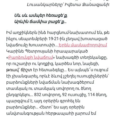
Լուսանկարները՝ Իվետա Ջանազյանի:
Սև սև ամպեր հեռացեˊք,
Արևին ճամփա բացեˊք…
Իմ աղջիկներն ինձ հարցնում-նախատում են, թե
ինչու սեպտեմբերի 19-21-ին չեղավ խոստացած
նվաճումը Խուստուփի…
Երեկ մասնաժողովում
Կարինե Պետրոսյանի հրապարակած
«
Բարձունքի նվաճում
» նախագծի տեղեկանքը,
որ ուշադիր ու կողքից, կարծես նոր, նայեցի,
թռավ՝ ճիշտ
էր հետաձգելը… Ես այնպե՜ս ուզում
էի չխանգարել, որևէ ձևով չշեղել ուսուցիչներին՝
բարձունքների նվաճման նախագծերում
տասնյակ ու տասնյակ սովորող ու ծնող
ընդգրկելու… 832 սովորող, 92 ուսուցիչ, 114 ծնող,
պարզվում է, այդ օրերին գրոհել են
բարձունքներ… Հետո՝ ես այդ օրերին
անվտանգության հերթապահի լարում եմ