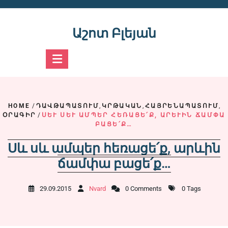
Skip
to
content
Աշոտ Բլեյան
HOME
/
ԴԱՎԹԱՊԱՏՈՒՄ
,
ԿՐԹԱԿԱՆ
,
ՀԱՅՐԵՆԱՊԱՏՈՒՄ
,
ՕՐԱԳԻՐ
/
ՍԵՒ ՍԵՒ ԱՄՊԵՐ ՀԵՌԱՑԵ՛Ք, ԱՐԵՒԻՆ ՃԱՄՓԱ ԲԱՑ
Ե՛Ք…
Սև սև ամպեր հեռացե՛ք, արևին
ճամփա բացե՛ք…
29.09.2015
Nvard
0 Comments
0 Tags