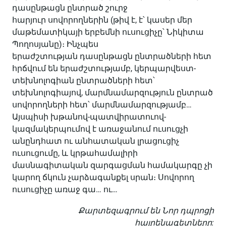
դասընթացն ընտրած շուրջ
հարյուր սովորողներին (թիվ է, է՝ կասեր մեր
մաթեմատիկայի երբեմնի ուսուցիչը՝ Նիկիտա
Պողոսյանը)։ Ինչպես
երաժշտության դասընթացն ընտրածների հետ
հրճվում են երաժշտությամբ, կերպարվեստ-
տեխնոլոգիան ընտրածների հետ՝
տեխնոլոգիայով, մարմնամարզություն ընտրած
սովորողների հետ՝ մարմնամարզությամբ…
Այսպիսի խթանով-պատվիրատուով-
կազմակերպումով է առաջանում ուսուցչի
անընդհատ ու անհատական լրացուցիչ
ուսուցումը, և կրթահամալիրի
մասնագիտական զարգացման համակարգը չի
կարող ճկուն չարձագանքել սրան։ Սովորող
ուսուցիչը առաջ գա… ու…
Քարտեզագրում են Նոր դպրոցի
հայրենագետները: