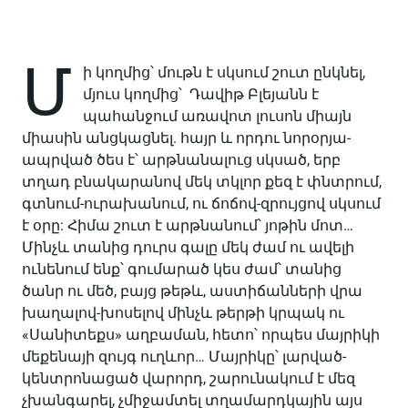
Մ
ի կողմից՝ մութն է սկսում շուտ ընկնել,
մյուս կողմից՝ Դավիթ Բլեյանն է
պահանջում առավոտ լուսոն միայն
միասին անցկացնել. հայր և որդու նորօրյա-
ապրված ծես է՝ արթնանալուց սկսած, երբ
տղադ բնակարանով մեկ տկլոր քեզ է փնտրում,
գտնում-ուրախանում, ու ճոճով-զրույցով սկսում
է օրը: Հիմա շուտ է արթնանում՝ յոթին մոտ…
Մինչև տանից դուրս գալը մեկ ժամ ու ավելի
ունենում ենք՝ գումարած կես ժամ՝ տանից
ծանր ու մեծ, բայց թեթև, աստիճանների վրա
խաղալով-խոսելով մինչև թերթի կրպակ ու
«Սանիտեքս» աղբաման, հետո՝ որպես մայրիկի
մեքենայի զույգ ուղևոր… Մայրիկը՝ լարված-
կենտրոնացած վարորդ, շարունակում է մեզ
չխանգարել, չմիջամտել տղամարդկային այս