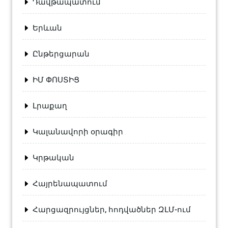
Դավթապատում
Երևան
Ընթերցարան
ԻՄ ՓՈՍՏԻՑ
Լրաքաղ
Կալանավորի օրագիր
Կրթական
Հայրենապատում
Հարցազրույցներ, հոդվածներ ԶԼՄ-ում