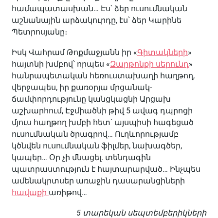
համապատասխան… Էս՝ ձեր ուսումնական
աշնանային արձակուրդը, էս՝ ձեր Կարինե
Պետրոսյանը։
Իսկ Վահրամ Թոքմաջյանն իր «
Գիտակների
»
հայտնի խմբով՝ որպես «
Զարթոնքի սերունդ
»
հանրապետական հեռուստախաղի հաղթող,
վերջապես, իր քառօրյա մրցանակ-
ճամփորդությունը կանցկացնի Արցախ
աշխարհում, Էջմիածնի թիվ 5 ավագ դպրոցի
մյուս հաղթող խմբի հետ՝ այսպիսի հագեցած
ուսումնական ծրագրով… Ուղևորությամբ
կծնվեն ուսումնական ֆիլմեր, նախագծեր,
կապեր… Օր չի մնացել. տենդագին
պատրաստություն է հայտարարված… Ինչպես
ամենակրտսեր առաջին դասարանցիների
հավաքի
առիթով…
5 տարեկան սեպտեմբերիկների