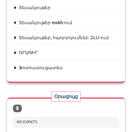
Տեսանյութեր
Տեսանյութեր mskh-ում
Տեսանյութեր, հաղորդումներ ԶԼՄ-ում
ՕՐԱԳԻՐ
Ֆոտոստուգատես
Օրացույց
NO EVENTS