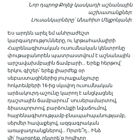
Նոր դպրոց-Քոլեջ կասկադի աշնանային
աշխատանքներ:
Լուսանկարները՝ Անահիտ Մելքոնյանի:
Ես արդեն արել եմ անհրաժեշտ
կարգադրությունները, ու կրթահամալիրի
Հայրենագիտական ուսումնական կենտրոնը
փութաջանորեն պատրաստվում է աշնանային
արշավախմբային ճամբարի… Երեք հերթով՝
երկու գիշեր՝ երեք լիարժեք օր
սեբաստացիներից յուրաքանչյուրը
հոկտեմբերի 16-ից սկսվող ուսումնական
արձակուրդ-աշունը կարող է անցկացնել
դաշտային ճամբարում՝ սուսերամարտով,
ձիասպորտով, բարձունքի նվաճումով,
հայրենագիտությամբ-բնապահպանությամբ,
սերմեր հավաքելով, ազգագրական
առաջադրանքներով… Որտե՞ղ… Ինձ
մի՛ հարցրեք, ընտրե՛ք հովիտը