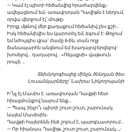
— Կամ էլ պիտի հեծանվից հրաժարվենք,-
ավելացնում եմ,- առավոտյան Դավիթն է նեղում,
օրվա վերջում էլ՝ մութը։
Իրոք, մթնով մեր քաղաքում հեծանիվ չես քշի…
Իսկ հեծանիվիս ես կարոտել եմ, ձգում է: Թռչում
եմ նժույգիս վրա՝ ժամը 6-ին, տան ողջ
ճանապարհն անցնում եմ խաղալով-երգելով-
խոսելով… դադարով… «Ռելաքսի» վաթսուն
րոպե …
Տեխնոլոգիայից մինչև ծննդյան ծես:
Լուսանկարները՝ Նաիրա Նիկողոսյանի:
Ի՜նչ էլ Մասիս է. առավոտյան Դավթի հետ
հիացմունքով նայում ենք…
— Պապ, ինչո՞ւ պիտի շուտ-շուտ, շարունակ
նայեմ Մասիսին։
Դավթի հայերենն ինձ շոյում է, պարգևատրում…
— Որ հիանաս, Դավիթ, շուտ-շուտ, շարունակ…,-