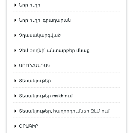
Նոր ուղի
Նոր ուղի. գրադարան
Չդասակարգված
Չեմ թողնի՝ անտարբեր մնաք
ՍՈՒՐՀԱՆԴԱԿ
Տեսանյութեր
Տեսանյութեր mskh-ում
Տեսանյութեր, հաղորդումներ ԶԼՄ-ում
ՕՐԱԳԻՐ