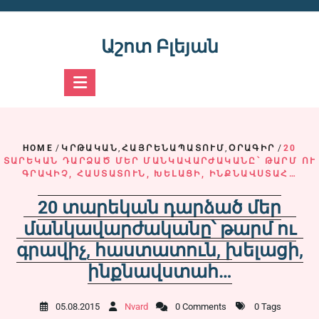
Skip
to
content
Աշոտ Բլեյան
HOME
/
ԿՐԹԱԿԱՆ
,
ՀԱՅՐԵՆԱՊԱՏՈՒՄ
,
ՕՐԱԳԻՐ
/
20
ՏԱՐԵԿԱՆ ԴԱՐՁԱԾ ՄԵՐ ՄԱՆԿԱՎԱՐԺԱԿԱՆԸ՝ ԹԱՐՄ ՈՒ
ԳՐԱՎԻՉ, ՀԱՍՏԱՏՈՒՆ, ԽԵԼԱՑԻ, ԻՆՔՆԱՎՍՏԱՀ…
20 տարեկան դարձած մեր
մանկավարժականը՝ թարմ ու
գրավիչ, հաստատուն, խելացի,
ինքնավստահ…
05.08.2015
Nvard
0 Comments
0 Tags