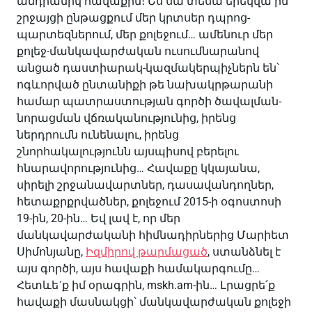
անդրանիկ հավաքին։ Ես սա տեսա երեկվա իմ
շրջայցի ընթացքում մեր կրտսեր դպրոց-
պարտեզներում, մեր քոլեջում… ամենուր մեր
քոլեջ-մանկավարժական ուսումնարանով
անցած դաստիարակ-կազմակերպիչներն են՝
ոգևորված ընտանիքի թե նախակրթարանի
համար պատրաստության գործի ծավալման-
նորացման վճռականությունից, իրենց
ներդրումն ունենալու, իրենց
շնորհակալությունն այսպիսով բերելու
հնարավորությունից… Հավաքը կկայանա,
սիրելի շրջանավարտներ, դասավանդողներ,
հետաքրքրվածներ, քոլեջում 2015-ի օգոստոսի
19-ին, 20-ին… Եվ լավ է, որ մեր
մանկավարժականի հիմնադիրներից Մարիետ
Սիմոնյանը,
Իզմիրով թարմացած
, ստանձնել է
այս գործի, այս հավաքի համակարգումը…
Հետևեˊք իմ օրագրին, mskh.am-ին… Լրացրե՛ք
հավաքի մասնակցի՝ մանկավարժական քոլեջի