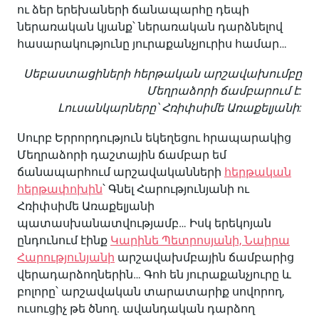
ու ձեր երեխաների ճանապարհը դեպի
ներառական կյանք՝ ներառական դարձնելով
հասարակությունը յուրաքանչյուրիս համար…
Սեբաստացիների հերթական արշավախումբը
Մեղրաձորի ճամբարում է:
Լուսանկարները՝ Հռիփսիմե Առաքելյանի:
Սուրբ Երրորդություն եկեղեցու հրապարակից
Մեղրաձորի դաշտային ճամբար եմ
ճանապարհում արշավականների
հերթական
հերթափոխին
՝ Գնել Հարությունյանի ու
Հռիփսիմե Առաքելյանի
պատասխանատվությամբ… Իսկ երեկոյան
ընդունում էինք
Կարինե Պետրոսյանի, Նաիրա
Հարությունյանի
արշավախմբային ճամբարից
վերադարձողներին… Գոհ են յուրաքանչյուրը և
բոլորը՝ արշավական տարատարիք սովորող,
ուսուցիչ թե ծնող. ավանդական դարձող