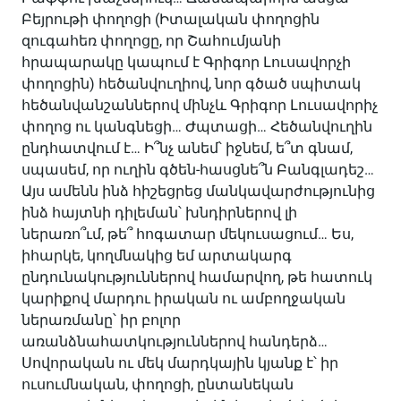
Բեյրութի փողոցի (Իտալական փողոցին
զուգահեռ փողոցը, որ Շահումյանի
հրապարակը կապում է Գրիգոր Լուսավորչի
փողոցին) հեծանվուղիով, նոր գծած սպիտակ
հեծանվանշաններով մինչև Գրիգոր Լուսավորիչ
փողոց ու կանգնեցի… Ժպտացի… Հեծանվուղին
ընդհատվում է… Ի՞նչ անեմ՝ իջնեմ, ե՞տ գնամ,
սպասեմ, որ ուղին գծեն-հասցնե՞ն Բանգլադեշ…
Այս ամենն ինձ հիշեցրեց մանկավարժությունից
ինձ հայտնի դիլեման՝ խնդիրներով լի
ներառո՞ւմ, թե՞ հոգատար մեկուսացում… Ես,
իհարկե, կողմնակից եմ արտակարգ
ընդունակություններով համարվող, թե հատուկ
կարիքով մարդու իրական ու ամբողջական
ներառմանը՝ իր բոլոր
առանձնահատկություններով հանդերձ…
Սովորական ու մեկ մարդկային կյանք է՝ իր
ուսումնական, փողոցի, ընտանեկան