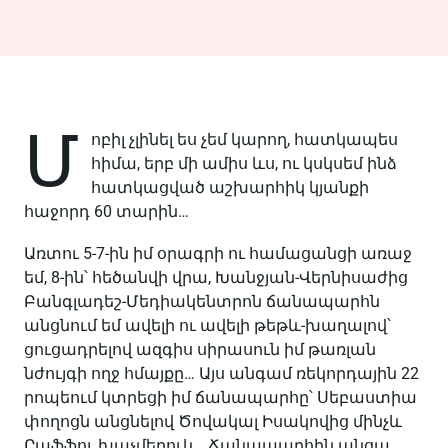
Մ
ոբիլ չլինել ես չեմ կարող, հատկապես
հիմա, երբ մի ամիս ևս, ու կսկսեմ ինձ
հատկացված աշխարհիկ կյանքի
հաջորդ 60 տարին…
Առտու 5-7-ին իմ օրագրի ու համացանցի առաջ
եմ, 8-ին՝ հեծանվի վրա, Խանջյան-Վերնիսաժից
Բանգլադեշ-Մեդիակենտրոն ճանապարհն
անցնում եմ ավելի ու ավելի թեթև-խաղալով՝
ցուցադրելով ազգիս սիրասուն իմ թառլան
նժույգի ողջ հմայքը… Այս անգամ ռեկորդային 22
րոպեում կտրեցի իմ ճանապարհը՝ Սեբաստիա
փողոցն անցնելով Ծովակալ Իսակովից մինչև
Րաֆֆու խաչմերուկ… Ճանապարհին անցա