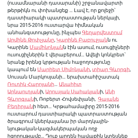
(ուսամնարանի դասարանի) շրջանավարտի
թերթիկն ու փոխանցեք … Լավ է, որ քոլեջի՝
դաստիարակի պատրաստության ներկայի,
նրա 2015-2016 ուստարվա հիմնական
անհանգստությունը, ինչպես
Գեղարվեստում
Արմինե Թոփչյանը
,
Կարինե Բաբուջյան
ն ու
Կարինե
Մամիկոնյան
ն էին ասում, ուսուցիչների
ուսուցիչներին է վերաբերում… Ավելի կոնկրետ՝
նրանք իրենց կրթության հաջողությունը
կապում են
Մարիետ Սիմոնյանի
,
տիար Գևորգի
,
Սուսան Մարկոսյանի… երախտահիշատակ
Ռուդիկ Հարոյանի
…
Անահիտ
Արնաուդյան
ի,
Արուսյակ Սահակյան
ի,
Անի
Գևորգյան
ի, Ռոբերտ Հովսեփյանի,
Գայանե
Բեդիրյան
ի հետ… Կրթահամալիրը 2015-2016
ուստարում դաստիարակի պատրաստության
ծրագրում կներկայանա իր մարդկային-
նյութական-կազմակերպական ողջ
հզորությամբ… Դուք արդեն հավաքին կտեսնեք