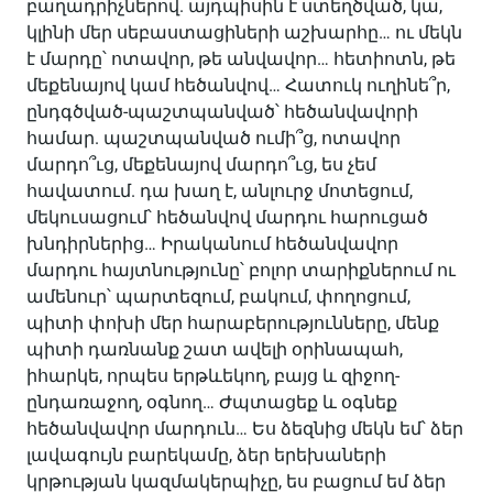
բաղադրիչներով. այդպիսին է ստեղծված, կա,
կլինի մեր սեբաստացիների աշխարհը… ու մեկն
է մարդը՝ ոտավոր, թե անվավոր… հետիոտն, թե
մեքենայով կամ հեծանվով… Հատուկ ուղինե՞ր,
ընդգծված-պաշտպանված՝ հեծանվավորի
համար. պաշտպանված ումի՞ց, ոտավոր
մարդո՞ւց, մեքենայով մարդո՞ւց, ես չեմ
հավատում. դա խաղ է, անլուրջ մոտեցում,
մեկուսացում՝ հեծանվով մարդու հարուցած
խնդիրներից… Իրականում հեծանվավոր
մարդու հայտնությունը՝ բոլոր տարիքներում ու
ամենուր՝ պարտեզում, բակում, փողոցում,
պիտի փոխի մեր հարաբերությունները, մենք
պիտի դառնանք շատ ավելի օրինապահ,
իհարկե, որպես երթևեկող, բայց և զիջող-
ընդառաջող, օգնող… Ժպտացեք և օգնեք
հեծանվավոր մարդուն… Ես ձեզնից մեկն եմ՝ ձեր
լավագույն բարեկամը, ձեր երեխաների
կրթության կազմակերպիչը, ես բացում եմ ձեր