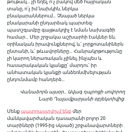
թութակ… չի եղել, ո՛չ բակով մեծ հայրական
տանը, ո՛չ իմ նախկին, ներկա
բնակարաններում… Չնայած ներկա
բնակարանի ընդարձակ պարտեզ-
պատշգամբը գայթակղիչ է նման նախագծի
համար… Մեր շրջակա աշխարհի էակներ են,
օրինական իրավունքներով, և՛ չորքոտանիներն
ընտանի, և՛ թևավորները… Հանրակրթությունը
չի կարող ներառական չլինել, ինչպես և
հասարակական կյանքը՝ մարդու՝ իր
անհատական կյանքի անձեռնմխելության
ընդունմամբ հանդերձ…
Վանաձորն այսօր… Ավագ դպրոցի սովորող
Նարե Ղալամքարյանի օբյեկտիվից:
Մենք
պատրաստվում ենք
մեր
մանկավարժական դասարանի բոլոր 20
տարիների (1995-ից սկսած) շրջանավարտների