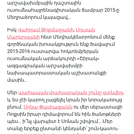
արշավախմբային դաշտային
ուսումնահայրենագիտական ճամբար 2015-ը
Մեղրաձորում կայացավ…
Իսկ
Վահրամ Թոքմաջյանի
,
Սուսան
Մարկոսյանի
հետ Մեդիակենտրոնում մենք
գործնական խոսակցություն ենք ծավալում
2015-2016 ուստարվա հոկտեմբերյան
ուսումնական արձակուրդի «Շիրակ»
ազգագրական արշավախմբի
նախապատրաստական աշխատանքի
մասին…
Մեր
պահապան-փախստական շունը գտնվեց
,
և ես չէի կարող չայցելել նրան իր նորակառույց
բնում.
Սոնա Փափազյանն
ու մեր սեբաստացի
Ռոքսին իրար դիմավորում են հին ծանոթների
պես… ի՜նչ վարպետ է Սոնան շփվում… Մեր
տանը երբեք ընտանի կենդանի՝ շուն-կատու-