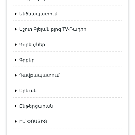
Անձնապատում
Աշոտ Բլեյան բլոգ TV-Ռադիո
Գործիչներ
Գրքեր
Դավթապատում
Երևան
Ընթերցարան
ԻՄ ՓՈՍՏԻՑ