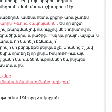
արենք… Իսկ այս օրերին մեդիան
չև մեդիան «մահանա» աշխարհում էր…
նաբեղուն, ամենահետաքրքիր- առաջադեմ
լյարին՝ Գևորգ Հակոբյանին
… Ես որ միշտ
, թարգմանչով, ուսուցչով, մեթոդիստով ու
 գրածից, նրա արածից… Իսկ կարդալու այնքա˜ն
արան, որ կարելի է Զառայի՝
ի մի բերել, եթե բերված չէ…Սրանից էլ լավ
ն, որտեղ էլ որ լինի… Իսկ mskh-ում, այս
 քանի նախաձեռնություններ են, ինչպես
սյան տապին…
շմոբ
ւմնական ճամբար Բանգլադեշում
վաթսունում Գևորգ Հակոբյան…