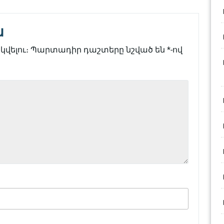
ն
վելու։
Պարտադիր դաշտերը նշված են
*
-ով