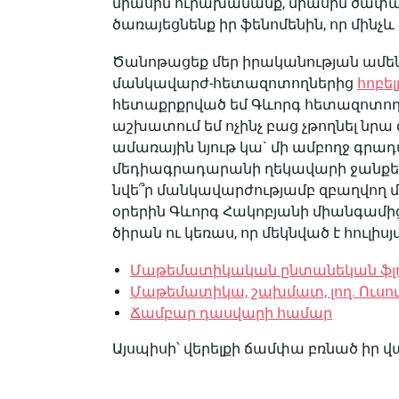
միասին ուրախանանք, միասին ծափահ
ծառայեցնենք իր ֆենոմենին, որ մին
Ծանոթացեք մեր իրականության ամե
մանկավարժ-հետազոտողներից
հոբե
հետաքրքրված եմ Գևորգ հետազոտողով
աշխատում եմ ոչինչ բաց չթողնել նրա
ամառային նյութ կա` մի ամբողջ գրադ
մեդիագրադարանի ղեկավարի ջանքերով 
նվե՞ր մանկավարժությամբ զբաղվող մեկի
օրերին Գևորգ Հակոբյանի միանգամից
ծիրան ու կեռաս, որ մեկնված է հուլի
Մաթեմատիկական ընտանեկան ֆլո
Մաթեմատիկա, շախմատ, լող. Ուսո
Ճամբար դասվարի համար
Այսպիսի՝ վերելքի ճամփա բռնած իր 