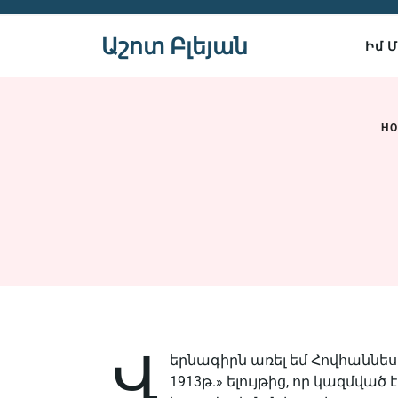
Skip
to
Աշոտ Բլեյան
Իմ 
content
H
Վ
երնագիրն առել եմ Հովհաննես
1913թ.» ելույթից, որ կազմվա