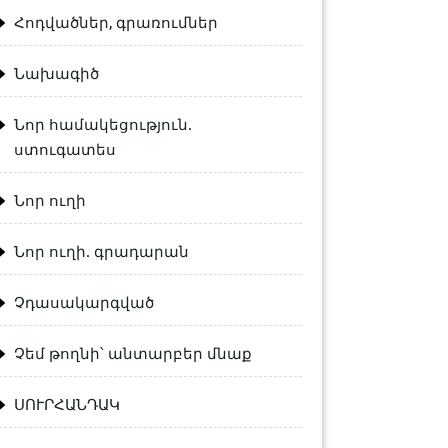
Հոդվածներ, գրառումներ
Նախագիծ
Նոր համակեցություն.
ստուգատես
Նոր ուղի
Նոր ուղի. գրադարան
Չդասակարգված
Չեմ թողնի՝ անտարբեր մնաք
ՍՈՒՐՀԱՆԴԱԿ