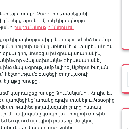
եսի այս խոսքը Զարուհի Առաքելյանի
ի ընթերցարանում, իսկ կիրակնօրյա
բյանի
թարգմանություններն են
…
, որ կիրակնօրյա գիրը նվիրելու եմ ինձ համար
անը հուլիսի 10-ին դառնում է 60 տարեկան: Ես
էր օրվա գրի, մոտեցա իմ գրապահարանին,
անին», որ «Հայագիտակն» է հրապարակել
ւ ինձ մակագրությամբ նվիրել Ալբերտ Իսոյան
մ. հեշտությամբ բացեցի ժողովածուի
 ելույթը-խոսքը…
եմ՝ կարդացեք խոսքը Թումանյանի… Հուլիս է…
ես վարվեցինք՝ առանց գլուխ տանելու…Կեսօրից
վեստ, թափեց լողավազանի ջուրը, իստակ
լցվում է ավազանը կապույտ… հուլիսի տոթին…
 եմ ես զգում այսպիսի բաները՝ մաշկով…
-մանուկներ մտանք պաղ ջրիկը…