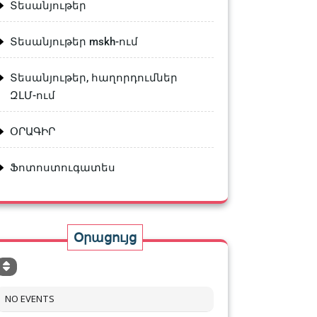
Տեսանյութեր
Տեսանյութեր mskh-ում
Տեսանյութեր, հաղորդումներ
ԶԼՄ-ում
ՕՐԱԳԻՐ
Ֆոտոստուգատես
Օրացույց
NO EVENTS