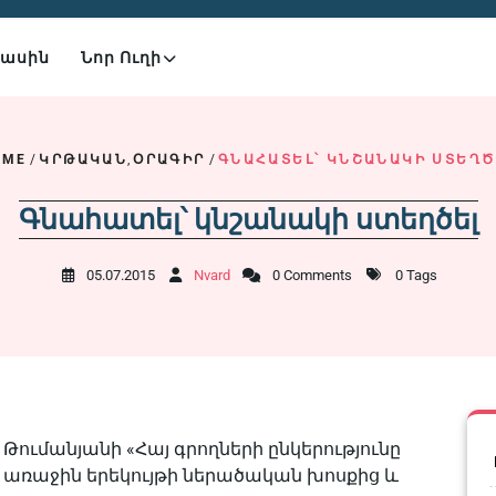
Մասին
Նոր Ուղի
OME
/
ԿՐԹԱԿԱՆ
,
ՕՐԱԳԻՐ
/
ԳՆԱՀԱՏԵԼ՝ ԿՆՇԱՆԱԿԻ ՍՏԵՂԾ
Գնահատել՝ կնշանակի ստեղծել
05.07.2015
Nvard
0 Comments
0 Tags
 Թումանյանի «Հայ գրողների ընկերությունը
ծ է առաջին երեկույթի ներածական խոսքից և