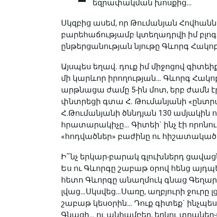
եզրափակման խոսքից…
Սկզբից ասեմ, որ Թումանյան Հովհանն
բարեհաճությամբ կտեղադրվի իմ բլոգ
ընթերցանության նյութը Գևորգ Հակո
Այսպես եղավ. դուք իմ միջոցով գիտեիք
մի կարևոր իրողության… Գևորգ Հակոբյ
արթնացա ժամը 5-ին մոտ, երբ ժամն 
փնտրեցի գտա Հ. Թումանյանի «ընտր
Հ.Թումանյանի ծննդյան 130 ամյակին ո
հրատարակիչը… Գիտեի` ինչ էի որոնու
«հոդվածներ» բաժինը ու հիշատակածս
Ի˜նչ երկար-բարակ գլուխներդ ցավացն
Ես ու Գևորգը շաբաթ օրով հենց այդպ
հետո Գևորգը անաղմուկ գնաց Գեղար
լվաց…Սկսվեց…Սառը, աղբյուրի ջուրը 
շաբաթ կեսօրին… Դուք գիտեք` ինչպես
Գնացի… ու անհամբեր, երկու տղաներ