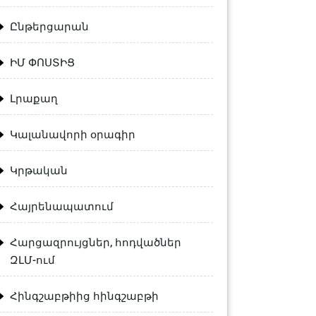
Ընթերցարան
ԻՄ ՓՈՍՏԻՑ
Լրաքաղ
Կալանավորի օրագիր
Կրթական
Հայրենապատում
Հարցազրույցներ, հոդվածներ
ԶԼՄ-ում
Հինգշաբթիից հինգշաբթի