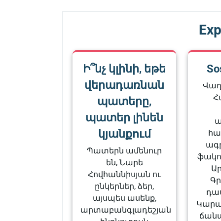
Exp
Ի՞նչ կլինի, եթե
So
վերադառնան
Վաղ
Հ
պատերը,
պատեր լինեն
ա
կյանքում
հա
ագ
Պատերն ամենուր
ֆակո
են, Նարե
Ար
Հովհաննիսյան ու
Գր
ընկերներ, ձեր,
դա
այսպես ասենք,
Կարա
արտաբանգլադեշյան
ճան