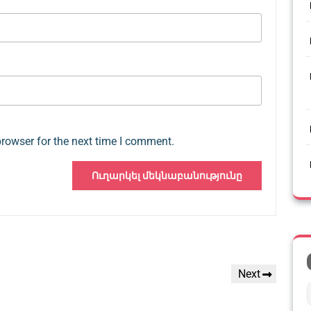
browser for the next time I comment.
Next
Next
Post