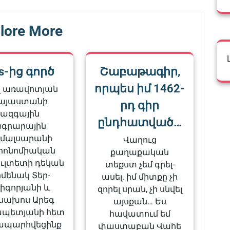
lore More
s-ից գործ
Շաբաթագիր,
որպես իմ 1462-
 առավոտյան
այաստանի
րդ գիր
ազգային
ընդհատված…
գրարային
մալսարանի
Վաղուց
րոնոմիական
քաղաքական
ւլտետի դեկան
տեքստ չեմ գրել-
մենակ Տեր-
ասել. իմ միտքը չի
իգորյանի և
զորել սրան, չի սնվել
սախոս Արեգ
այսքան… Ես
պետյանի հետ
հավատում եմ
ապարհվեցինք
փաստաբան Վահե