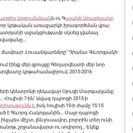
արգիս Արզումանյան
ն ու Գ
այանե Առաքելյանը
նոր կրթական առաջարկի իրագործման վրա:
չատրյանի աջակցությամբ սկսեց լվանալ
ավազանը…
 ճամբար: Լուսանկարները՝ Դիանա Գևորգյանի:
ում էինք մեր զրույցը Գեղարվեստի մեր նոր
արվեստը կրթահամալիրում, 2015-2016
երի կենտրոնի ղեկավար Սյուզի Մարգարյանը
 Հուլիսի 7-ին՝ Ավագ դպրոցի 2015-ի
դիսությունն է
, իսկ հուլիսի 10-ի ժամը 15:15
ծ է Գևորգ Հակոբյանին… Մայր դպրոցի
նչպես միշտ, լեն-լուսավոր, բոլորին տեղ ունի.
անծանոթ, շրջանավարտ ու սովորող… Եկեք