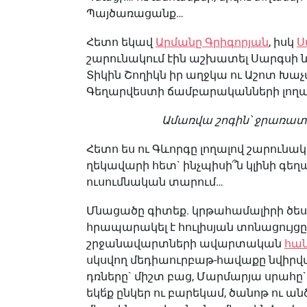
Պայծառացանք…
Հետո եկավ
Արմանը Գրիգորյան
, իսկ
Ս
շարունակում էին աշխատել Սարգսի 
Տիկին Շողիկն իր աղջկա ու Աշոտ Խա
Գեղարվեստի ճամբարականների լող
Ամառվա շոգին՝ ջրառատ
Հետո ես ու Գևորգը լողալով շարունակ
ղեկավարի հետ` ինչպիսի՞ն կլինի գեղ
ուսումնական տարում…
Մնացածը գիտեք. կրթահամալիրի ծես
հրապարակել է հուլիսյան տոնացույցը…
շրջանավարտների ավարտական
հան
սկսվող մեդիաուրբաթ-հավաքը նվիրվա
դռները` միշտ բաց, Մարմարյա սրահը` ի
եկե́ք ընկեր ու բարեկամ, ծանոթ ու 