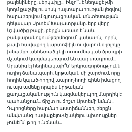
բալենիները, սերկևիլը… Ինչո՞ւ է նեղացել-մի
կողմ քաշվել ու սոսկ հայտարարության լեզվով
հարաբերվում գյուղացիական տնտեսության
ղեկավար Արտեմ Խաչատրյանը, երբ վերը
նշվածից բացի, բերքն առատ է նաև
բանջարանոցում-ջերմոցում՝ կանաչին, լոբին,
թափ հավաքող կարտոֆիլն ու վարունգ-լոլիկը
խնամքի անհետաձգելի ուսումնական ծրագրի
մշակում-կազմակերպում են պարտադրում…
Սրանից էլ հեղինակայի՞ն՝ երկրագործությունն
ուղիղ ճանապարհ, կրթական մի շարժում, որը
հողին կպած-հողով ապրող-հողի գինն իմացող
ու այս ամենը որպես կրթական
քաղաքականություն կազմակերպող մարդիկ է
պահանջում… ճիշտ ու ճիշտ Արտեմի նման…
Դպրոցները հարմար աստիճաններ, բերքն
անվտանգ հավաքելու-մշակելու պիտույքներ
չունե՞ն՝ թող ունենան…