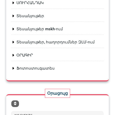
ՍՈՒՐՀԱՆԴԱԿ
Տեսանյութեր
Տեսանյութեր mskh-ում
Տեսանյութեր, հաղորդումներ ԶԼՄ-ում
ՕՐԱԳԻՐ
Ֆոտոստուգատես
Օրացույց