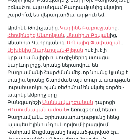
բռնած ու այս անգամ Բաղրամյանից սկսվող
շարժո՛ւմ, ես վերադարձա, արթուն եմ…
Արմինե Թոփչյանից,
Կարինե Բաբուջյանի
ց,
Հերմինեից Անտոնյան
,
Անահիտ Բեկյան
ից,
Անահիտ Գևորգյանից,
Սոնայից Փափազյան
,
Աշխենից Թադևոսյան-Բլեյան
ու էլի, էլի
կրթահամալիրի ուսուցիչներից ստացա
կարևոր լիցք. նրանք ներառվում են
Բաղրամյանի Շարժման մեջ, որ նրանց կյանք է
տալիս, նրանք Շարժման այս տուր և առության
յուրահատկության ռեժիմում են սկսել գործել-
ապրել: Ամբողջ օրը
Բանգլադեշի
Մանկավարժական
դպրոցի
«
Ուսումնական ամռան
» եռուզեռում, հետո…
Բաղրամյան… Երիտասարադությունը հենց
այսպես է լինում-դրսևորվում-իրացվում…
Վահրամ Թոքմաջյանը հոգնած-լարված էր…