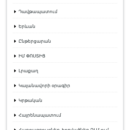
Դավթապատում
Երևան
Ընթերցարան
ԻՄ ՓՈՍՏԻՑ
Լրաքաղ
Կալանավորի օրագիր
Կրթական
Հայրենապատում
Հարցազրույցներ, հոդվածներ ԶԼՄ-ում