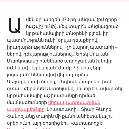
Ա
մեն օր՝ արդեն 370-րդ անգամ (իմ գիրը
հաշվիչ ունի), մեկ տարին անցկացրած
կրթահամալիրի տնօրենի բլոգն իր
պատմությունն ունի՝ օրվա դեպքերով,
իրադարձություններով, «չի կարող պատահի»-
ներով, դժվարություններով… Երեկ Սուսան
Մարկոսյանը հանկարծ առողջական խնդիր
ունեցավ… Երեկոյան՝ ժամը 7-ի մոտ, երբ
լողացած՝ հեծանվով վերադարձա
Գեղարվեստի ծովից, Մեդիակենտրոնը փակ
գտա… Հերմինե Անտոնյանը, որ նոր էր ավարտել
կրթահամալիր աշխատանքի դիմած
մասնագետների
վերապատրաստման
պարապմունքը
, կհաստատի… Տիար Գևորգ
Հակոբյանը տարին մի քանի անհետանալու
օրեր ունի. այդ օրերից էր… Վատառողջ է