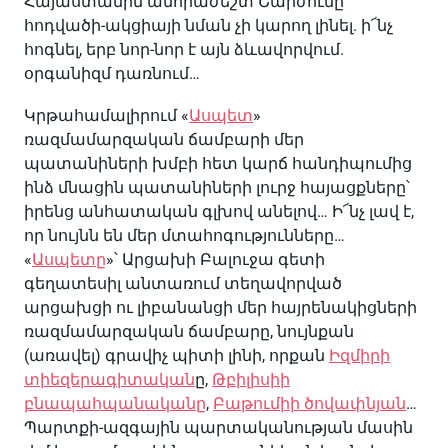
Հայաստանին անհրաժեշտ Շարժումը
հոդվածի-ակցիայի նման չի կարող լինել. ի՜նչ
հոգնել, երբ նոր-նոր է այն ձևավորվում.
օրգանիզմ դառնում…
Կրթահամալիրում «
Ասպետ
»
ռազմամարզական ճամբարի մեր
պատանիների խմբի հետ կարճ հանդիպումից
ինձ մնացին պատանիների լուրջ հայացքները՝
իրենց անհատական գլխով անելով… Ի՜նչ լավ է,
որ նույնն են մեր մտահոգությունները…
«
Ասպետը
»՝ Արցախի Բալուջա գետի
գեղատեսիլ անտառում տեղավորված
արցախցի ու լիբանանցի մեր հայրենակիցների
ռազմամարզական ճամբարը, նույնքան
(առավել) գրավիչ պիտի լինի, որքան
Իզմիրի
տիեզերագիտական
ը,
Թբիլիսիի
բնապահպանականը
,
Բաթումիի ծովափնյան
…
Պարտքի-ազգային պարտականության մասին