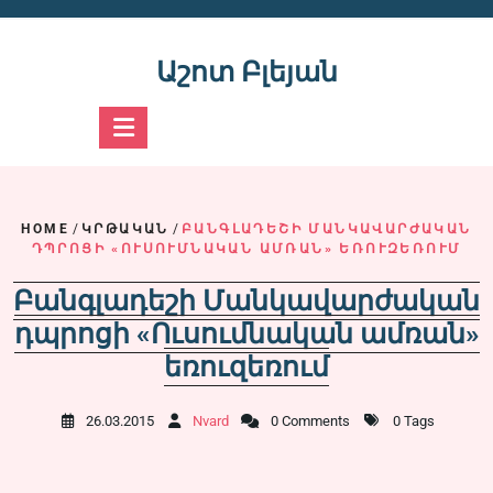
Skip
to
content
Աշոտ Բլեյան
HOME
/
ԿՐԹԱԿԱՆ
/
ԲԱՆԳԼԱԴԵՇԻ ՄԱՆԿԱՎԱՐԺԱԿԱՆ
ԴՊՐՈՑԻ «ՈՒՍՈՒՄՆԱԿԱՆ ԱՄՌԱՆ» ԵՌՈՒԶԵՌՈՒՄ
Բանգլադեշի Մանկավարժական
դպրոցի «Ուսումնական ամռան»
եռուզեռում
26.03.2015
Nvard
0 Comments
0 Tags