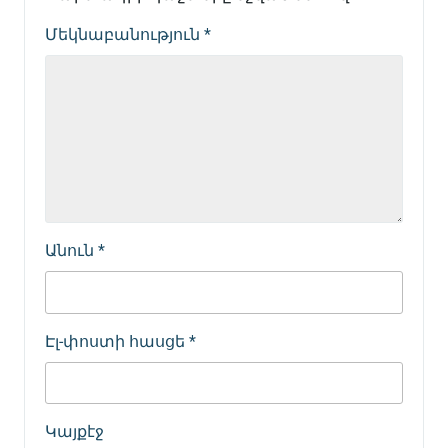
Մեկնաբանություն
*
Անուն
*
Էլ-փոստի հասցե
*
Կայքէջ