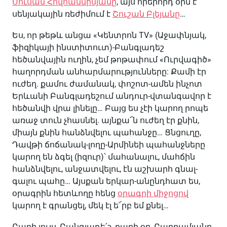
Սուսան Հովհաննիսյանը
, այս որերորդ օրն է
սենյակային ռեժիմում է
Շուշան Բլեյանը
…
Ես, որ թեթև անցա «Կենտրոն TV» (Աջափնյակ,
ֆիզիկայի ինստիտուտ)-Բանգլադեշ
հեծանվային ուղին, չեմ թոթափում «Ուրվագիծ»
հաղորդման անհարմարությունները: Քամի էր
ուժեղ. քամու ժամանակ, փոշոտ-ամեն ինչոտ
Երևանի Բանգլադեշում անդուր-վտանգավոր է
հեծանվի վրա լինելը… Բայց ես չէի կարող րոպե
առաջ տուն չհասնել. այնքա՜ն ուժեղ էր քնին,
միայն քնին հանձնվելու պահանջը… Ցնցուղը,
Դավթի ճոճանակ-լողը-Արմինեի պահանջները
կարող են ձգել (իզուր)՝ մահանալու, մահճին
հանձնվելու, անջատվելու, էն աշխարհ գնալ-
գալու պահը… Այսքան երկար-անընդհատ ես,
օրագրին հետևողը հենց
օրագրի միջոցով
կարող է գրանցել, մեկ էլ ե՜րբ եմ քնել…
Բարի լույս, Բանգլադե՛շ, բարի օր, Բաղրամյանը