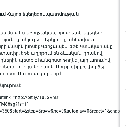
ւմ Հայոց եկեղեցու պատմության
ն մաս է ամբողջական, որովհետև եկեղեցու
թյունից անլուրջ է: Երկրորդ, անհավատ
ների մասին խոսել: Վերջապես, եթե Կտակարանը
տադիր, եթե աղոթում են ձևական, դրանով
դներին պետք է հանգիստ թողնել այդ առումով
ետք է ուղղակի բացել Սուրբ գիրքը, փորձել
ցչի հետ: Սա շատ կարևոր է:
յութում:
tlink=”http://bit.ly/1uuSVnB”
eTM88ag?fs=1″
=350&start=&stop=&rs=w&hd=0&autoplay=0&react=1&chapter