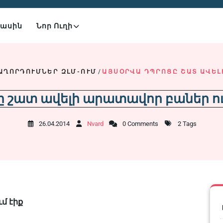
Մասին
Նոր Ուղի
ԱՂՈՐԴՈՒՄՆԵՐ ԶԼՄ-ՈՒՄ
/
ԱՅՍՕՐՎԱ ԴՊՐՈՑԸ ՇԱՏ ԱՎԵԼ
ը շատ ավելի արատավոր բաներ ու
26.04.2014
Nvard
0 Comments
2 Tags
մ էիք