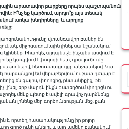
ոցային արատավոր բարքերը որպես պաշտպանունակ
ն: Ի՞նչ եք կարծում, արդյո՞ք այս տեսակ
նակում առկա խնդիրները, և արդյոք
ռելը:
պարզունակությունը վտանգավոր բաներ են:
ունակ, միջոցառումային լինել, սա նշանակում
կլինենք: Իհարկե, այդպես չէ, ինչպես ասվում է:
ունը կապվում էփողոցի հետ, դրա լուծումը
րս չթողնելով, հեռուստացույցը անջատելով: Կա
 էլ հարգանքով եմ վերաբերվում ու շատ դժվար է
եղից են գալիս, փողոցից, ընտանիքից, թե
չ լինել, երբ մարդն ինքն է ստեղծում փողոցն ու
հաջողել, մենք պետք է ավելի գրավիչ դարձնենք
ղական լինենք մեր գործունեության մեջ, քան
 է, որտեղ հասարակությունը իր բոլոր
ր գործ ունի անելու և այդ ամենը բանակում