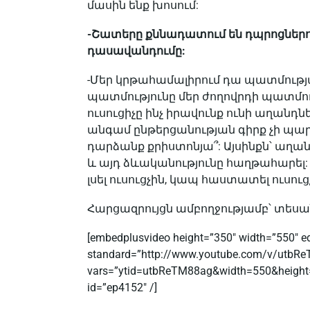
մասին ենք խոսում:
-Շատերը քննադատում են դպրոցներո
դասավանդումը:
-Մեր կրթահամալիրում դա պատմությա
պատմությունը մեր ժողովրդի պատմու
ուսուցիչը ինչ իրավունք ունի աղանդ
անգամ ընթերցանության գիրք չի պար
դարձանք քրիստոնյա՞: Այսինքն՝ աղան
և այդ ձևականությունը հաղթահարել: Պ
լսել ուսուցչին, կապ հաստատել ուսու
Հարցազրույցն ամբողջությամբ՝ տեսան
[embedplusvideo height=”350″ width=”550″ edi
standard=”http://www.youtube.com/v/utbR
vars=”ytid=utbReTM88ag&width=550&height
id=”ep4152″ /]