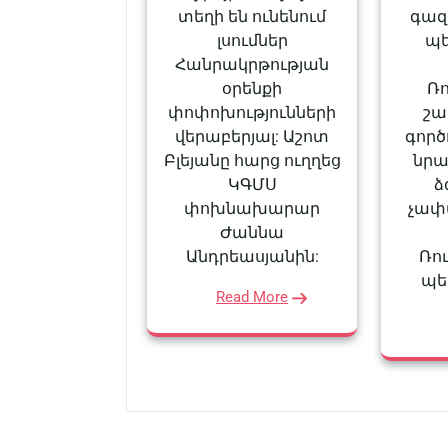
տեղի են ունենում
գազա
լսումներ
պե
Հանրակրթության
օրենքի
Ռ
փոփոխությունների
շա
վերաբերյալ: Աշոտ
գործո
Բլեյանը հարց ուղղեց
նրա
ԿԳՄՍ
ձ
փոխնախարար
չափա
Ժաննա
Անդրեասյանին:
Ռո
պե
Read More