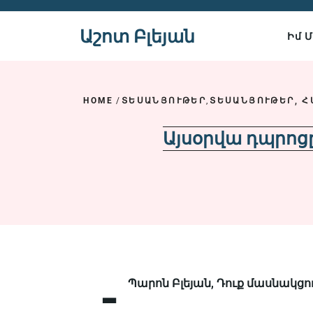
Skip
to
Աշոտ Բլեյան
Իմ 
content
HOME
/
ՏԵՍԱՆՅՈՒԹԵՐ
,
ՏԵՍԱՆՅՈՒԹԵՐ, Հ
Այսօրվա դպրոց
-
Պարոն Բլեյան, Դուք մասնակցու