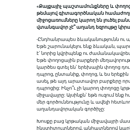
«Քայքայիչ պաշտամունքները և փող
թեմայով գիտագործնական համաժողովի
միջոցառումները կարող են լուծել բա
վտանգավոր չէ՞ աղանդ եզրույթը կիրա
-Ընդհանրապես ձևականությունն ու 
Եթե շարունակելու ենք ձևական, պարզ
է՝ նորից կվրիպենք ու ժամանակավրեպ 
Եթե փողոցային բարքերի մեղավորությ
կարծես գտել են՝ երեխային փողոց դու
դպրոց, ընտանիք, փողոց, և ես երեքին
ասել, թե այդ արատավոր բարքերը որտ
դպրոցից: Ինչո՞ւ չի կարող փողոցը կրթի
միջավայրը: Այսինքն՝ եթե ուզում ենք 
մեր գործունեությունը և ավելի հետևո
աղանդավորական գործիչը:
Խոսքը բաց կրթական միջավայրի մասին
ինստիտուտներով, անհատներով կարևո