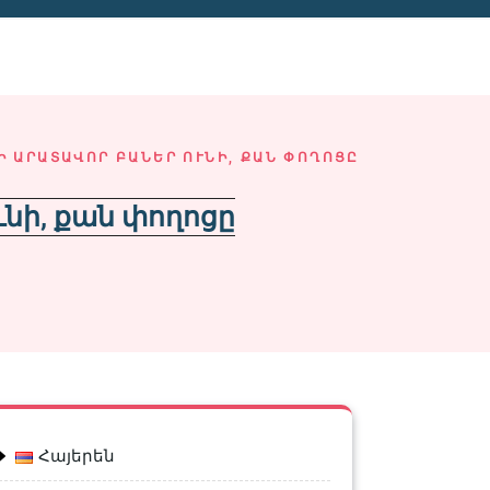
Ի ԱՐԱՏԱՎՈՐ ԲԱՆԵՐ ՈՒՆԻ, ՔԱՆ ՓՈՂՈՑԸ
նի, քան փողոցը
Հայերեն