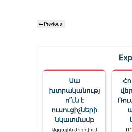
Գրառումների
Previous
Previous
նավարկումը
Post
Exp
Սա
Հո
խտրականությ
վե
ո՞ւն է
Ռու
ուսուցիչների
պ
նկատմամբ
Ազգային ժողովում
ՌԴ