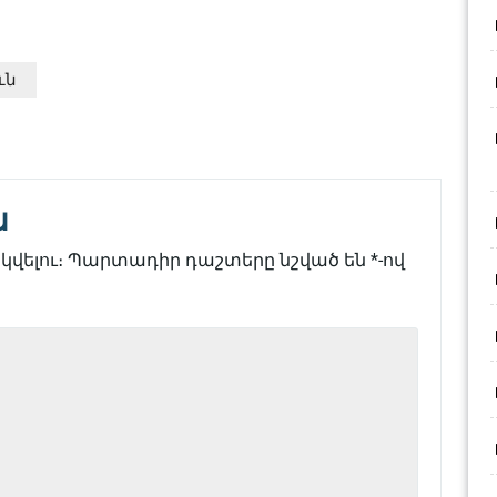
ւն
ն
վելու։
Պարտադիր դաշտերը նշված են
*
-ով