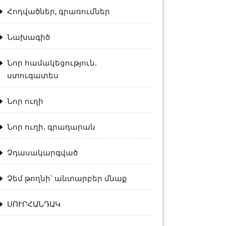
Հոդվածներ, գրառումներ
Նախագիծ
Նոր համակեցություն.
ստուգատես
Նոր ուղի
Նոր ուղի. գրադարան
Չդասակարգված
Չեմ թողնի՝ անտարբեր մնաք
ՍՈՒՐՀԱՆԴԱԿ