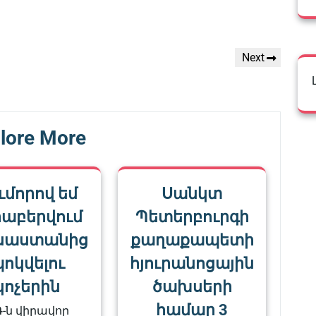
Next
Next
Post
lore More
ւմորով եմ
Սանկտ
րաբերվում
Պետերբուրգի
սաստանից
քաղաքապետի
ոկվելու
հյուրանոցային
կոչերին
ծախսերի
համար 3
-ն վիրավոր