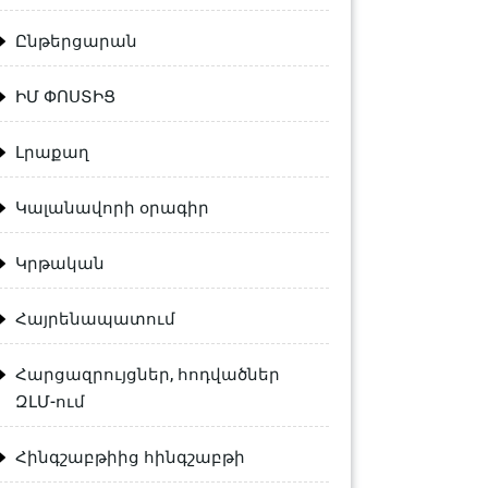
Ընթերցարան
ԻՄ ՓՈՍՏԻՑ
Լրաքաղ
Կալանավորի օրագիր
Կրթական
Հայրենապատում
Հարցազրույցներ, հոդվածներ
ԶԼՄ-ում
s=&notes=”
Հինգշաբթիից հինգշաբթի