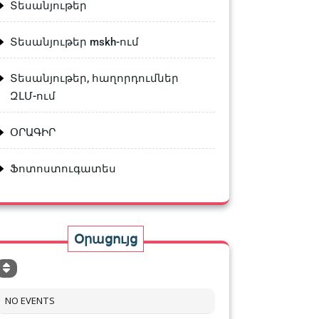
Տեսանյութեր
Տեսանյութեր mskh-ում
Տեսանյութեր, հաղորդումներ
ԶԼՄ-ում
ՕՐԱԳԻՐ
Ֆոտոստուգատես
Օրացույց
NO EVENTS