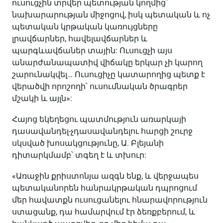
ուսուցչին տրվեր պետության կողմից՝
նախարարության միջոցով, իսկ պետական և ոչ
պետական կրթական կառույցները
լրավճարներ, հավելավճարներ և
պարգևավճաներ տային: Ուսուցչի այս
անարժանապատիվ վիճակը երկար չի կարող
շարունակվել… Ուսուցիչը կատարողից պետք է
վերածվի որոշողի՝ ուսումնական ծրագրեր
մշակի և այլն»:
Հայոց եկեղեցու պատմություն առարկայի
դասավանդել-չդասավանդելու հարցի շուրջ
սկսված խոսակցությունը, Ա. Բլեյանի
դիտարկմամբ՝ տգեղ է և տխուր:
«Առաջին քրիստոնյա ազգն ենք, և վերջապես
պետականորեն հանրակրթական դպրոցում
մեր հավատքն ուսուցանելու հնարավորություն
ստացանք, դա համարվում էր ձեռքբերում, և