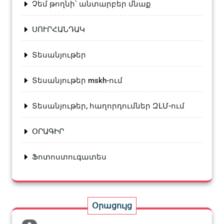
Չեմ թողնի՝ անտարբեր մնաք
ՍՈՒՐՀԱՆԴԱԿ
Տեսանյութեր
Տեսանյութեր mskh-ում
Տեսանյութեր, հաղորդումներ ԶԼՄ-ում
ՕՐԱԳԻՐ
Ֆոտոստուգատես
Օրացույց