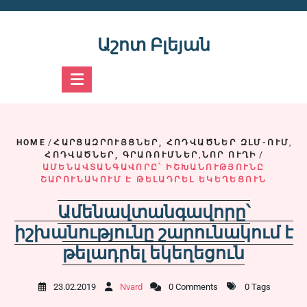
Skip
to
content
Աշոտ Բլեյան
HOME
/
ՀԱՐՑԱԶՐՈՒՅՑՆԵՐ, ՀՈԴՎԱԾՆԵՐ ԶԼՄ-ՈՒՄ
,
ՀՈԴՎԱԾՆԵՐ, ԳՐԱՌՈՒՄՆԵՐ
,
ՆՈՐ ՈՒՂԻ
/
ԱՄԵՆԱՎՏԱՆԳԱՎՈՐԸ՝ ԻՇԽԱՆՈՒԹՅՈՒՆԸ
ՇԱՐՈՒՆԱԿՈՒՄ Է ԹԵԼԱԴՐԵԼ ԵԿԵՂԵՑՈՒՆ
Ամենավտանգավորը՝
իշխանությունը շարունակում է
թելադրել եկեղեցուն
23.02.2019
Nvard
0 Comments
0 Tags