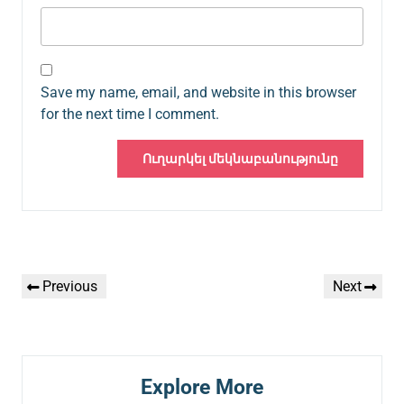
Save my name, email, and website in this browser
for the next time I comment.
Գրառումների
Previous
Next
Previous
Next
նավարկումը
Post
Post
Explore More