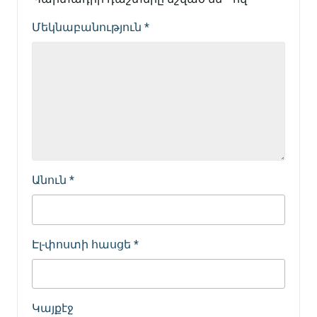
Մեկնաբանություն
*
Անուն
*
Էլ-փոստի հասցե
*
Կայքէջ