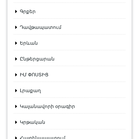
Գրքեր
Դավթապատում
Երևան
Ընթերցարան
ԻՄ ՓՈՍՏԻՑ
Լրաքաղ
Կալանավորի օրագիր
Կրթական
Հայրենապատում