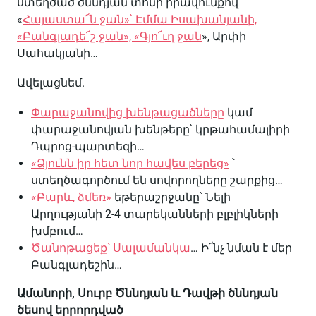
ստեղծած ծննդյան տոնի իրավունքով՝
«
Հայաստա՜ն ջան»՝ Էմմա Իսախանյանի,
«Բանգլադե՜շ ջան», «Գյո՜ւղ ջան
», Արփի
Սահակյանի…
Ավելացնեմ.
Փարաջանովից խենթացածները
կամ
փարաջանովյան խենթերը՝ կրթահամալիրի
Դպրոց-պարտեզի…
«Ձյունն իր հետ նոր հավես բերեց»
՝
ստեղծագործում են սովորողները շարքից…
«Բարև, ձմեռ»
եթերաշրջանը՝ Նելի
Արղությանի 2-4 տարեկանների բլբլիկների
խմբում…
Ծանոթացեք՝ Սալամանկա
… Ի՜նչ նման է մեր
Բանգլադեշին…
Ամանորի, Սուրբ Ծննդյան և Դավթի ծննդյան
ծեսով երրորդված