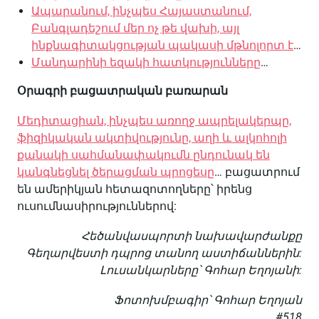
Ապարանում, ինչպես Հայաստանում,
Բանգլադեշում մեր ոչ թե վախի, այլ
ինքնագիտակցության պակասի մթնոլորտ է
…
Մանդարինի եզակի հատկությունները
…
Օրագրի բացատրական բառարան
Մեդիտացիան, ինչպես առողջ ապրելակերպը,
ֆիզիկական ակտիվությունը, աղի և ալկոհոլի
քանակի սահմանափակումն ընդունակ են
կանգնեցնել ծերացման պրոցեսը
… բացատրում
են ամերիկյան հետազոտողները՝ իրենց
ուսումնասիրություններով:
Հեծանվասպորտի նախավարժանքը
Գեղարվեստի դպրոց տանող աստիճաններին:
Լուսանկարները՝ Գոհար Եղոյանի:
Ֆոտոխմբագիր՝ Գոհար Եղոյան
#518