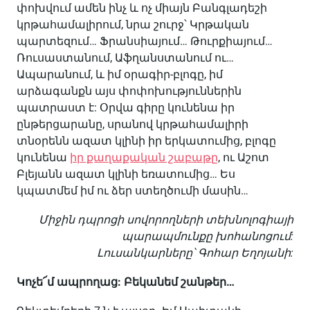
փոխվում ամեն ինչ և ոչ միայն Բանգլադեշի
կրթահամալիրում, նրա շուրջ՝ Կրթական
պարտեզում… Ֆրանսիայում… Թուրքիայում…
Ռուսաստանում, Աֆղանստանում ու…
Ապարանում, և իմ օրագիր-բլոգը, իմ
արձագանքն այս փոփոխություններին
պատրաստ է: Օրվա գիրը կունենա իր
ընթերցարանը, սրանով կրթահամալիրի
տնօրենն ազատ կլինի իր երկատումից, բլոգը
կունենա
իր քաղաքական շաբաթը
, ու Աշոտ
Բլեյանն ազատ կլինի եռատումից… Ես
կպատմեմ իմ ու ձեր ստեղծումի մասին…
Միջին դպրոցի սովորողների տեխնոլոգիայի
պարապմունքը խոհանոցում:
Լուսանկարները՝ Գոհար Եղոյանի:
Կոչե՜մ ապրողաց: Բեկանեմ շանթեր…