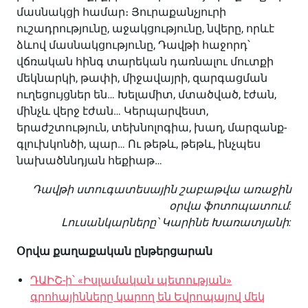
մասնակցի համար։ Յուրաքանչյուրի
ուշադրությունը, աջակցությունը, նվերը, որևէ
ձևով մասնակցությունը, Դավթի հաջորդ՝
վճռական հինգ տարեկան դառնալու մուտքի
մեկնարկի, թափի, միջավայրի, զարգացման
ուղեցույցներ են… Խելամիտ, մտածված, էժան,
մինչև վերջ էժան… Կերպարվեստ,
երաժշտություն, տեխնոլոգիա, խաղ, մարզանք-
գլուխկոնծի, պար… Ու թեթև, թեթև, ինչպես
նախածննդյան հեքիաթ…
Դավթի ստուգատեսային շաբաթվա առաջին
օրվա ֆոտոպատում:
Լուսանկարները՝ Կարինե Խառատյանի:
Օրվա քաղաքական ընթերցարան
ԴԱԻՇ-ի՝ «Իսլամական պետության»
գրոհայինները կարող են Եվրոպայով մեկ