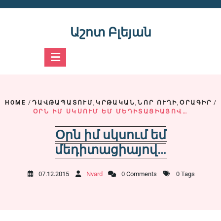
Skip
to
content
Աշոտ Բլեյան
HOME
/
ԴԱՎԹԱՊԱՏՈՒՄ
,
ԿՐԹԱԿԱՆ
,
ՆՈՐ ՈՒՂԻ
,
ՕՐԱԳԻՐ
/
ՕՐՆ ԻՄ ՍԿՍՈՒՄ ԵՄ ՄԵԴԻՏԱՑԻԱՅՈՎ…
Օրն իմ սկսում եմ
մեդիտացիայով…
07.12.2015
Nvard
0 Comments
0 Tags