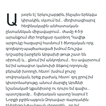
Ա
յսօրն էլ՝ երկուշաբթին, ինչպես երեկվա
կիրակին, սկսում եմ… մեդիտացիայով
հեղինակային անհատական-
ընտանեկան միջավայրում… Ժամը 4-5-ի
արանքում մեր հոբելյար դարձող Դավիթ
արջուկը հազալով հասնում է ծնողական որջ,
գողեգող-պայծառացած խմում Շուշվա
դոշաբից (արջերն Արցախի թութ շատ են
սիրում) և… քնում իմ անկողնում… Ես ավարտում
եմ իմ առավոտ կանուխի ձեթով ողողումը
բերանի խոռոչի, հետո՝ խմում ջուրը
սովորական, երեք բաժակ, հետո՝ գոլ ջրով իմ
կիտրոնահյութը, անում մարզիչ Արմենի
նշանակած կքանիստը ու դուրս եմ գալիս…
պատշգամբ… Շվեդական պատը նայում է
Նորքի բլրին-այգուն-Զորավար Վարդանին-
եկեղեցուն-Խանջյան փողոցին… որ իմ