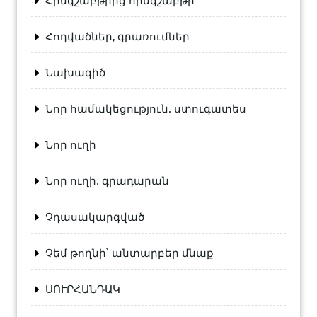
Հինգշաբթիից հինգշաբթի
Հոդվածներ, գրառումներ
Նախագիծ
Նոր համակեցություն. ստուգատես
Նոր ուղի
Նոր ուղի. գրադարան
Չդասակարգված
Չեմ թողնի՝ անտարբեր մնաք
ՍՈՒՐՀԱՆԴԱԿ