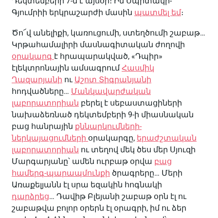
Դեկտեմբերի 7-ն է այսօր։ Իմ Սպիտակի-
Գյումրիի երկրաշարժի մասին
պատմել եմ
։
Ծո՜վ անելիքի, կառուցումի, ստեղծումի շաբաթ…
Կրթահամալիրի մասնագիտական ժողովի
օրակարգ
է հրապարակված, «Դպիր»
էլեկտրոնային ամսագրում
Հասմիկ
Ղազարյանի
ու
Աշոտ Տիգրանյանի
հոդվածները…
Մանկավարժական
լաբորատորիան
բերել է սեբաստացիների
նախաձեռնած դեկտեմբերի 9-ի միասնական
բաց հանրային
քննարկումների-
ներկայացումների
օրակարգը,
երաժշտական
լաբորատորիան
ու տեղով մեկ ծես մեր Սյուզի
Մարգարյանը՝ ամեն ուրբաթ օրվա
բաց
համերգ-պարապմունքի
ծրագրերը… Մերի
Առաքելյանն էլ սրա եզակին հոգնակի
դարձրեց
… Դավիթ Բլեյանի շաբաթ օրն էլ ու
շաբաթվա բոլոր օրերն էլ օրագրի, իմ ու ձեր