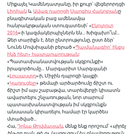
Միքայել Կամենդատյանը, իր քույր՝ վեցերորդցի
Լիդիան
և
Ավագ դպրոցի
Սարգիս Հակոբյան
ը
բնագիտական բաց ամենամյա
հանրակրթական ստուգատեսի՝ «
Էկոտուր
2016
»-ի կազմակերպիչներն են… Խիզախո՞ւմ…
Ձեր տարիքն է, ձեր ընտրությունը, ըստ ձեր՝
Նունե Մովսիսյանի բերած «
Պայմանագիր՝ ինքս
ինձ հետ» հայտարարության
:
«Պատասխանատվության սկզբունքի»
իրագործումը… Մարգարիտ Սարգսյանի
«
Լուսաստղ
»-ի, Միջին դպրոցի կայքի
«
Կառուցելը
» թեմայի արծարծումը ճիշտ ու
ճիշտ իմ այս շաբաթվա, տարեվերջի կիսատն
ավարտելու շնչառության, նոր տարում
պատասխանատվության իմ սկզբունքն
անսասան կիրառելու համար էր կարծես
մտածված…
Հա,
Դոնա Թովմասյան
, մենք ենք որոշում՝ «
սիրել
ինչ-որ բան, թե ոչ, կառուցում ես բնավորություն,