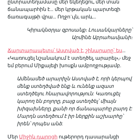
ընտրատեղամասը մեր եկեղեցու, մեր տան
ճանապարհին է… մեր կրթական պարտեզի
ճառագայթի վրա… Ողջոˊւյն, արև…
Կիրակնօրյա զբոսանք։ Լուսանկարները՝
Արմինե Աբրահամյանի։
Ճարտարապետս՝ Աստված է, շինարարը՝ ես
…
«Կառուցել նշանակում է ստեղծել, արարել»,- մեջ
եմ բերում Միքայելի խոսքն ամբողջությամբ.
Ամենամեծ արարիչն Աստված է, որի կերպով
մենք ստեղծված ենք և ունենք ազատ
ստեղծելու հնարավորություն: Կառուցել
կարող են բոլորը, բայց ստեղծել՝ միայն
խիզախները, քանի որ ճանապարհը բարդ է:
Մարդն ստեղծում է իր ներքին աշխարհը՝
իրեն՝ որպես անձ
:
Մեր
Միջին դպրոցի
ութերորդ դասարանցի