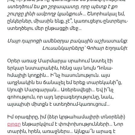
ստեղծում ես քո շրջապատը, որը պետք է քո
շուրջը լինի ամբողջ կյանքում
»… Շնորհակալ եմ,
ընկերներ, միասին ենք, չէ՞, կառուցելու-ընտրելու-
ստեղծելու մեր ընթացքի մեջ…
Մայր դպրոցի ամենօրյա բակային աշխատանք:
Լուսանկարները՝ Գոհար Եղոյանի:
Օրեր առաջ Մարմարյա սրահում նստել էի
երկար նստարանին, հենց այս նույն Դոնա-
հմայիլի կողքին… Ի՜նչ հասունություն. այս
աղջնակին ես ճանաչել եմ երեք տարեկանի՞ց,
Սյուզի Մարգարյան… Առերեսվեցի… Եվ ի՜նչ
գոհություն, որ այդ նրբագեղությունը, նաև,
այսպիսի միտքն է ստեղծում-կառուցում…
Իմ օրագիրը, իմ (ձեր կրթահամալիրի տնօրենի)
բլոգը
ենթարկվում է փոփոխությունների… Նոր
տարին, հրեն, առաջներս… Այնքա՜ն արագ է