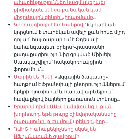
ահաբեկչություններ կազմակերպել
քիմիական, կենսաբանական կամ
միջուկային զենքի կիրառմամբ
…
Կոռուպցիայի հետևանքով
Ուկրաինան
կորցնում է տարեկան ավելի քան հինգ մլրդ
դոլար՝ հայտարարում է Օդեսայի
նահանգապետ, օրերս Վրաստանի
քաղաքացիությունից զրկված Միխեիլ
Սաակաշվիլին՝ հակակոռուպցիոն
ֆորումում…
Մարին Լե Պենի
«Ազգային ճակատը»
հաղթում է Ֆրանսիայի ընտրություններում՝
երկրի հյուսիսում և հարավ-արևելքում
հավաքելով ձայների քառասուն տոկոսը…
Իրաքը կդիմի ՄԱԿ-ի անվտանգության
խորհուրդ, եթե թուրք զինվորականները
քառասունութ ժամում չլքեն երկիրը
…
ԴԱԻՇ-ի ահաբեկիչները սկսել են
Աֆղանստանի զավթումը
…