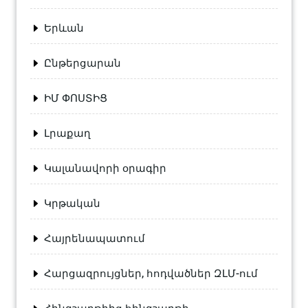
Երևան
Ընթերցարան
ԻՄ ՓՈՍՏԻՑ
Լրաքաղ
Կալանավորի օրագիր
Կրթական
Հայրենապատում
Հարցազրույցներ, հոդվածներ ԶԼՄ-ում