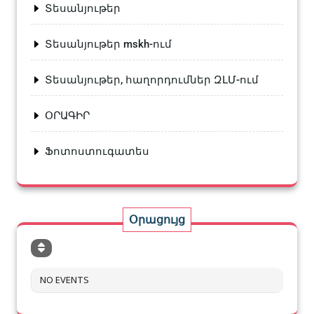
Տեսանյութեր
Տեսանյութեր mskh-ում
Տեսանյութեր, հաղորդումներ ԶԼՄ-ում
ՕՐԱԳԻՐ
Ֆոտոստուգատես
Օրացույց
NO EVENTS