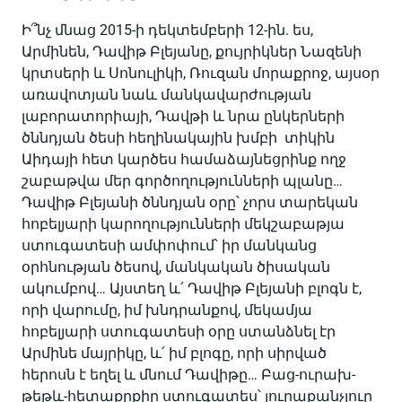
Ի՞նչ մնաց 2015-ի դեկտեմբերի 12-ին. ես,
Արմինեն, Դավիթ Բլեյանը, քույրիկներ Նազենի
կրտսերի և Սոնուլիկի, Ռուզան մորաքրոջ, այսօր
առավոտյան նաև մանկավարժության
լաբորատորիայի, Դավթի և նրա ընկերների
ծննդյան ծեսի հեղինակային խմբի տիկին
Աիդայի հետ կարծես համաձայնեցրինք ողջ
շաբաթվա մեր գործողությունների պլանը…
Դավիթ Բլեյանի ծննդյան օրը՝ չորս տարեկան
հոբելյարի կարողությունների մեկշաբաթյա
ստուգատեսի ամփոփում՝ իր մանկանց
օրհնության ծեսով, մանկական ծիսական
ակումբով… Այստեղ և՛ Դավիթ Բլեյանի բլոգն է,
որի վարումը, իմ խնդրանքով, մեկամյա
հոբելյարի ստուգատեսի օրը ստանձնել էր
Արմինե մայրիկը, և՛ իմ բլոգը, որի սիրված
հերոսն է եղել և մնում Դավիթը… Բաց-ուրախ-
թեթև-հետաքրքիր ստուգատես՝ յուրաքանչյուր