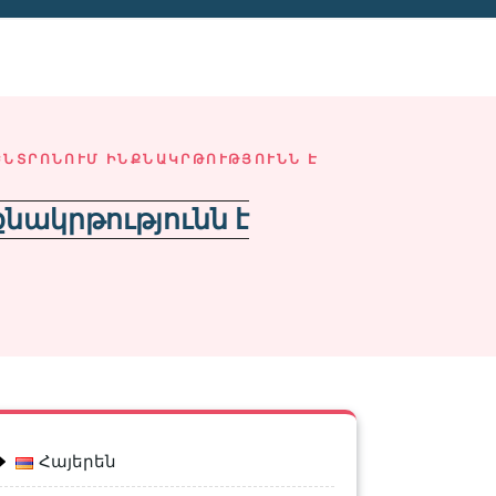
ԵՆՏՐՈՆՈՒՄ ԻՆՔՆԱԿՐԹՈՒԹՅՈՒՆՆ Է
նակրթությունն է
Հայերեն