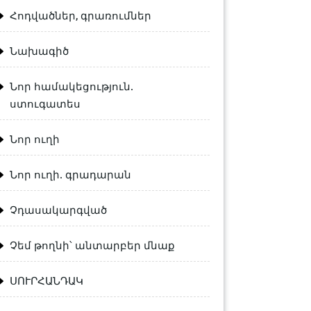
Հոդվածներ, գրառումներ
Նախագիծ
Նոր համակեցություն.
ստուգատես
Նոր ուղի
Նոր ուղի. գրադարան
Չդասակարգված
Չեմ թողնի՝ անտարբեր մնաք
ՍՈՒՐՀԱՆԴԱԿ