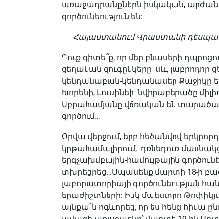
առաջադրանքներն իսկական, արժ
գործունեություն են:
Հայաստանում Վրաստանի դեսպան 
Դուք գիտե՞ք, որ մեր բնասերի դպրոցո
ցեղական զուգընկերը՝ սև, լաբրոդոր 
կենդանաբան-կենդանասեր Քաջիկը եր
Խորենի, Լուսինեի նվիրաբերածը միլիո
Աբրահամյանը վճռական են տարածաշր
գործում…
Օրվա վերջում, երբ հեծանվով երկրո
կրթահամալիրում, դռնեդուռ մասնակց
երգչախմբային-համույթային գործու
տխրեցրեց…Սպասենք մարտի 18-ի բացօ
լաբորատորիայի գործունեության հան
երաժիշտների: Իսկ մաեստրո Թոփիկյ
այնքա՜ն ոգևորեց, որ ես հենց հիմա ը
ավագի առաջարկը՝ մարտի 19-ին Արտ