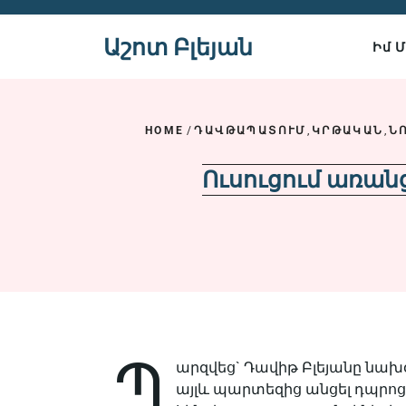
Skip
to
Աշոտ Բլեյան
Իմ 
content
HOME
/
ԴԱՎԹԱՊԱՏՈՒՄ
,
ԿՐԹԱԿԱՆ
,
Ն
Ուսուցում առան
Պ
արզվեց` Դավիթ Բլեյանը նախօր
այլև պարտեզից անցել դպրոց ո