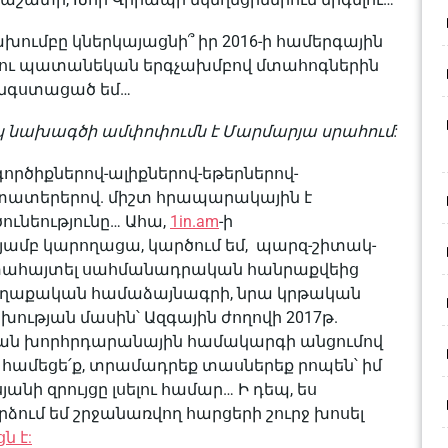
ումբը կներկայացնի՞ իր 2016-ի համերգային
ին ու պատանեկան երգչախմբով մտահոգներին
անգստացած եմ…
 նախագծի ամփոփումն է Մարմարյա սրահում:
իր գործիքներով-ալիքներով-եթերներով-
տատերերով. միշտ հրապարակային է
ունեությունը… Ահա,
1in.am
-ի
ամբ կարողացա, կարծում եմ, պարզ-շիտակ-
րտահայտել սահմանադրական հանրաքվեից
քաղաքական համաձայնագրի, նրա կրթական
ւթյան մասին՝ Ազգային ժողովի 2017թ.
ան խորհրդարանային համակարգի անցումով
համեցե՛ք, տրամադրեք տասներեք րոպեն՝ իմ
յանի զրույցը լսելու համար… Ի դեպ, ես
ձում եմ շրջանառվող հարցերի շուրջ խոսել
ն է: