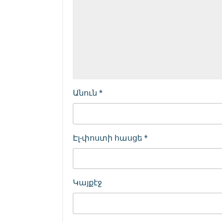
Անուն
*
Էլ-փոստի հասցե
*
Կայքէջ