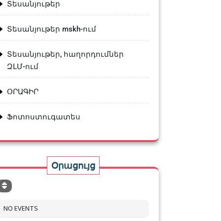
Տեսանյութեր
Տեսանյութեր mskh-ում
Տեսանյութեր, հաղորդումներ
ԶԼՄ-ում
ՕՐԱԳԻՐ
Ֆոտոստուգատես
Օրացույց
NO EVENTS