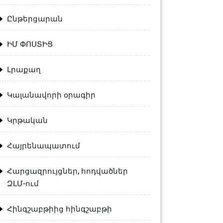
Ընթերցարան
ԻՄ ՓՈՍՏԻՑ
Լրաքաղ
Կալանավորի օրագիր
Կրթական
Հայրենապատում
Հարցազրույցներ, հոդվածներ
ԶԼՄ-ում
Հինգշաբթիից հինգշաբթի