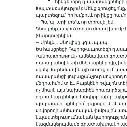
հինգերորդ դասարանցիների բ
Խայտառակություն: Մենք զրուցեցինք, 
պարտեզում, իր խմբում, որ ինքը համ
— Պա՛պ, արի տե՛ս, որ փոխվել եմ…
Գնացինք, առյուծ տղաս մտավ խումբ 
(Վարդուշիկին).
— Մինչև… Անուլիկը կգա, պապ…
Ես հասցրեցի Դպրոց-պարտեզի դաս
«անհայտություն» ամենավատ գրատա
դասարանցիների մեծ մարկերովը, իսկ
սկսել մաթեմատիկայի ուսուցում՝ ա
դասարանցի յուրաքանչյուր սովորող ո
մեդիահմու՞տ է… Բաբկենի թվային 
ոչ միայն այս նախագիծն իրագործելու
օգտակար լինելու: Խնդիրը, ախր, այն
պարապմունքներին՝ դպրոցում թե տա
սովորողի անհատական-խմբային առավե
նպաստել ուսումնական կարողություն
կազմակերպմամբ գրատախտակի պահ