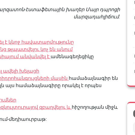
մարզատոն-էստաֆետային խաղեր Մայր դպրոցի
մարզադահլիճում:
լ է կնոջ հավատարմությունը
 թլպատվելու կոչ են անում
նիայում անվանվել է
ամենագեղեցիկը
լ ավելի խելացի
հիդրոհանգույցների մասին
համաձայնագիր են
ն այս համաձայնագիրը որակել է որպես
ումներ
զկուլտուրայով զբաղվելու և
հիշողության միջև
ւմ-մեդիաուրբաթ: