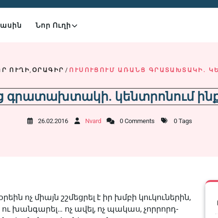
Մասին
Նոր Ուղի
ՈՐ ՈՒՂԻ
,
ՕՐԱԳԻՐ
/
ՈՒՍՈՒՑՈՒՄ ԱՌԱՆՑ ԳՐԱՏԱԽՏԱԿԻ. Կ
ց գրատախտակի. կենտրոնում ինք
26.02.2016
Nvard
0 Comments
0 Tags
եին ոչ միայն շշմեցրել է իր խմբի կուկուներին,
ւ խանգարել… ոչ ավել, ոչ պակաս, չորրորդ-