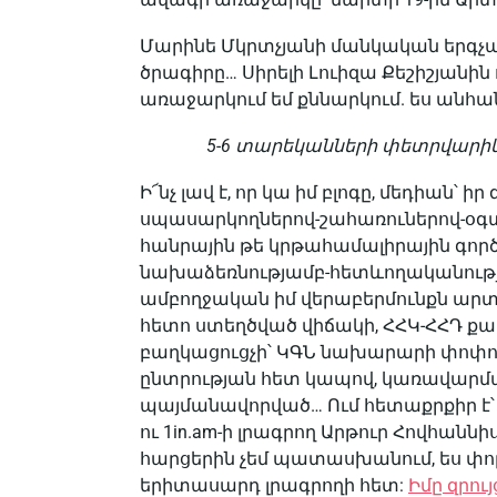
Մարինե Մկրտչյանի մանկական երգչախ
ծրագիրը… Սիրելի Լուիզա Քեշիշյան
առաջարկում եմ քննարկում. ես անհ
5-6 տարեկանների փետրվարիկ
Ի՜նչ լավ է, որ կա իմ բլոգը, մեդիան՝ 
սպասարկողներով-շահառուներով-օգ
հանրային թե կրթահամալիրային գործ
նախաձեռնությամբ-հետևողականությ
ամբողջական իմ վերաբերմունքն ա
հետո ստեղծված վիճակի, ՀՀԿ-ՀՀԴ 
բաղկացուցչի՝ ԿԳՆ նախարարի փոփոխո
ընտրության հետ կապով, կառավարմ
պայմանավորված… Ում հետաքրքիր է՝ 
ու 1in.am-ի լրագրող Արթուր Հովհաննիս
հարցերին չեմ պատասխանում, ես փոր
երիտասարդ լրագրողի հետ:
Իմը զրույց