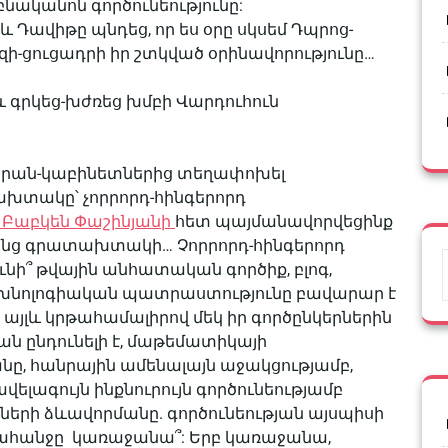
նականոն գործունեությունը:
և Դավիթը պնդեց, որ ես օրը սկսեմ Դպրոց-
ոզի-ցուցադրի իր շտկված օրինավորությունը…
և գրկեց-խժռեց խմբի Վարդուհուն
արան-կաբինետներից տեղափոխել
խտակը՝ չորրորդ-հինգերորդ
Բաբկեն Փաշինյանի
հետ պայմանավորվեցինք
ռանց գրատախտակի… Չորրորդ-հինգերորդ
ւնի՞ թվային անհատական գործիք, բլոգ,
տեխնոլոգիական պատրաստությունը բավարար է
, այլև կրթահամալիրով մեկ իր գործընկերներին
քան ընդունելի է, մաթեմատիկայի
նը, հանրային ամենալայն աջակցությամբ,
լագույն ինքնուրույն գործունեությամբ
ների ձևավորմանը. գործունեության այսպիսի
անջը կառաջանա՞: Երբ կառաջանա,