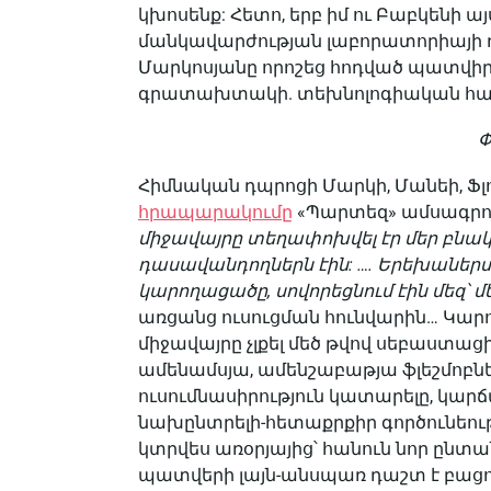
կխոսենք: Հետո, երբ իմ ու Բաբկենի
մանկավարժության լաբորատորիայի ղ
Մարկոսյանը որոշեց հոդված պատվիրե
գրատախտակի. տեխնոլոգիական հանր
Փ
Հիմնական դպրոցի Մարկի, Մանեի, Ֆլ
հրապարակումը
«Պարտեզ» ամսագրում 
միջավայրը տեղափոխվել էր մեր բնա
դասավանդողներն էին: …. Երեխաներս
կարողացածը, սովորեցնում էին մեզ՝ մ
առցանց ուսուցման հունվարին… Կարո
միջավայրը չլքել մեծ թվով սեբաստացի
ամենամսյա, ամենշաբաթյա ֆլեշմոբներ
ուսումնասիրություն կատարելը, կա
նախընտրելի-հետաքրքիր գործունեությ
կտրվես առօրյայից՝ հանուն նոր ընտ
պատվերի լայն-անսպառ դաշտ է բացո