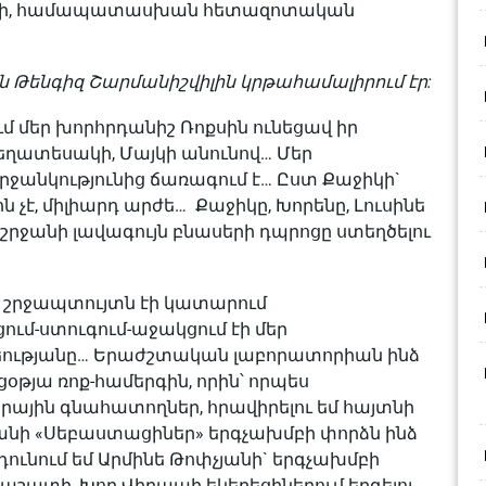
անի, համապատասխան հետազոտական
Թենգիզ Շարմանիշվիլին կրթահամալիրում էր:
ւմ մեր խորհրդանիշ Ռոքսին ունեցավ իր
ցեղատեսակի, Մայկի անունով… Մեր
ջանկությունից ճառագում է… Ըստ Քաջիկի`
ն չէ, միլիարդ արժե… Քաջիկը, Խորենը, Լուսինե
ջանի լավագույն բնասերի դպրոցը ստեղծելու
րդ շրջապտույտն էի կատարում
ում-ստուգում-աջակցում էի մեր
նեությանը… Երաժշտական լաբորատորիան ինձ
թյա ռոք-համերգին, որին՝ որպես
րային գնահատողներ, հրավիրելու եմ հայտնի
անի «Սեբաստացիներ» երգչախմբի փորձն ինձ
նդունում եմ Արմինե Թոփչյանի` երգչախմբի
աշատի, Խոր Վիրապի եկեղեցիներում երգելու…