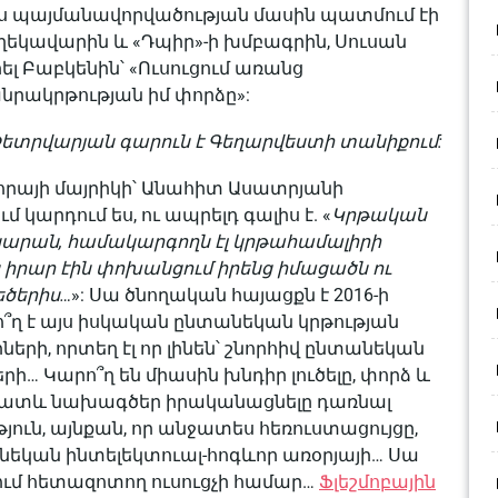
 այս պայմանավորվածության մասին պատմում էի
եկավարին և «Դպիր»-ի խմբագրին, Սուսան
լ Բաբկենին՝ «Ուսուցում առանց
ակրթության իմ փորձը»:
ետրվարյան գարուն է Գեղարվեստի տանիքում:
որայի մայրիկի՝ Անահիտ Ասատրյանի
կարդում ես, ու ապրելդ գալիս է. «
Կրթական
կարան, համակարգողն էլ կրթահամալիրի
 իրար էին փոխանցում իրենց իմացածն ու
եծերիս…
»: Սա ծնողական հայացքն է 2016-ի
՞ղ է այս իսկական ընտանեկան կրթության
ների, որտեղ էլ որ լինեն՝ շնորհիվ ընտանեկան
ի… Կարո՞ղ են միասին խնդիր լուծելը, փորձ և
րճատև նախագծեր իրականացնելը դառնալ
ուն, այնքան, որ անջատես հեռուստացույցը,
անեկան ինտելեկտուալ-հոգևոր առօրյայի… Սա
ւմ հետազոտող ուսուցչի համար…
Ֆլեշմոբային