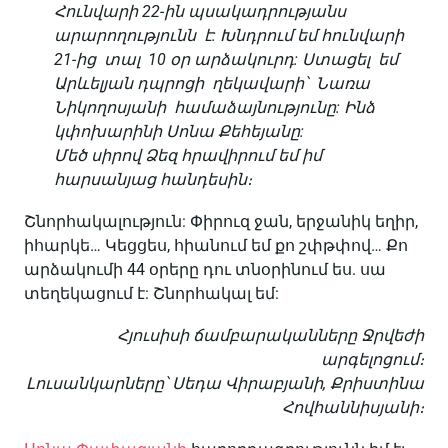
Հունվարի 22-
ին
պսակադրությանս
արարողությունն
է:
Խնդրում
եմ
հունվարի
21-
ից
տալ 10
օր
արձակուրդ:
Ստացել
եմ
Արևելյան
դպրոցի
ղեկավարի՝
Նառա
Նիկողոսյանի
համաձայնությունը:
Ինձ
կփոխարինի
Սոնա
Քեհեյանը:
Մեծ
սիրով
Ձեզ
հրավիրում
եմ
իմ
հարսանյաց
հանդեսին։
Շնորհակալություն: Փիրուզ ջան, երջանիկ եղիր,
իհարկե… Կեցցես, հիանում եմ քո շփթփով… Քո
արձակումի 44 օրերը դու տնօրինում ես. սա
տեղեկացում է: Շնորհակալ եմ:
Հյուսիսի ճամբարականները Ջրվեժի
արգելոցում։
Լուսանկարները՝ Սեդա Վիրաբյանի,
Քրիստինա
Հովհաննիսյանի։