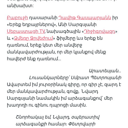
անխախտ:
Բաբուջի
դասարանի
Դավիթ Գասպարյանն
իր
«Երեք եղբայրներով», Անի Սարգսյանի
Սեբաստացի TV
, նախագծային «
Դիջիգովազդ
»
և «
Ձմեռը Ջրվեժում
» ֆիլմերը ևս երեք են
դառնում, երեք կետ մեր անվերջ
մանկավարժության, որ մեր կյանքով մենք
հավերժ ենք դառնում…
Արատեսյան…
Լուսանկարները՝ Սմբատ Պետրոսյանի
Ավարտեմ իմ յուրօրինակ գիրը, որ գիր չէ, զարդ է
մեր մանկավարժության, գովք, Նվարդ
Սարգսյանի նամակին իմ արձագանքով՝ մեր
խաղողի ու գինու դպրոցի մասին.
Շնորհակալ եմ, Նվարդ, օպերատիվ
արձագանքի համար։ Փետրվարի