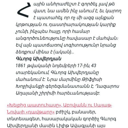
Հ
ային անհրաժեշտ է գործել, լավ թե
վատ, նա ամեն ինչ անում է
,
եւ կարող
է պատահել, որ ոչ մի ազգ այնքան
կրթության ու դաստիարակության կարիք
չունի, ինչպես հայը, որի համար
անգործունեությունը հավասար է մահվան։
Եվ այն պատճառով տգիտությունր նրանց
ձեռքում մինա է (ական)…
Գևորգ Ախվերդյան
1861 թվականի նոյեմբերի 17-ին, 43
տարեկանում, Գևորգ Ախվերդյանը
մահանում է: Նրա մարմինը Թիֆլիսի
Խոջիվանքի գերեզմանատանն է, Ղազարոս
Աղայանի շիրիմի հարեւանությամբ
:
«Խելքից պատուհասը», Աբովյանն ու Սայաթ-
Նովայի «դավթարը»
բժիշկ, բանասեր,
տնտեսագետ, հասարակական գործիչ Գևորգ
Ախվերդյանի մասին Լիլիթ Ավագյանի այս