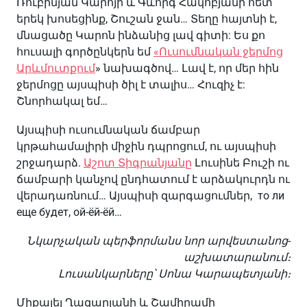
Ռուբինյան Կարոյի և Գևորգ Հակոբյանի հետ
երեկ խոսեցինք, Շուշան ջան… Տեղը հայտնի է,
մնացածը Կարոն ինձանից լավ գիտի: Ես քո
հուսալի գործընկերն եմ
«Ուսումնական ջերմոց
Արևմուտքում
» նախագծով… Լավ է, որ մեր հին
ջերմոցը այսպիսի ծիլ է տալիս… Հուզիչ է:
Շնորհակալ եմ…
Այսպիսի ուսումնական ճամբար
կրթահամալիրի միջին դպրոցում, ու այսպիսի
շրջադարձ.
Աշոտ Տիգրանյանը
Լուսինե Բուշի ու
ճամբարի կանչով ընդհատում է արձակուրդն ու
վերադառնում… Այսպիսի զարգացումներ, то ли
еще будет, ой-ёй-ёй…
Նկարչական պերֆորմանս նոր արվեստանոց-
աշխատարանում։
Լուսանկարները՝ Սոնա Կարապետյանի։
Միքայել Ղազարյանի և Շամիրամի