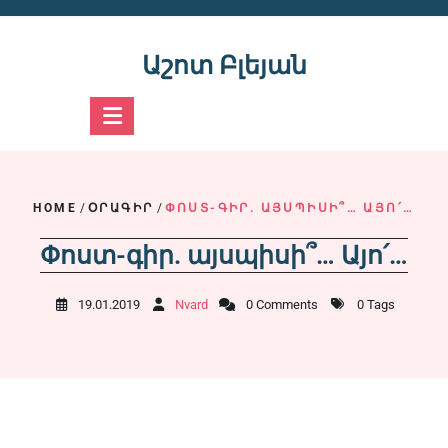
Skip
to
content
Աշոտ Բլեյան
HOME
/
ՕՐԱԳԻՐ
/
ՓՈՍՏ-ԳԻՐ. ԱՅՍՊԻՍԻ՞… ԱՅՈ՛…
Փոստ-գիր. այսպիսի՞… Այո՛…
19.01.2019
Nvard
0 Comments
0 Tags