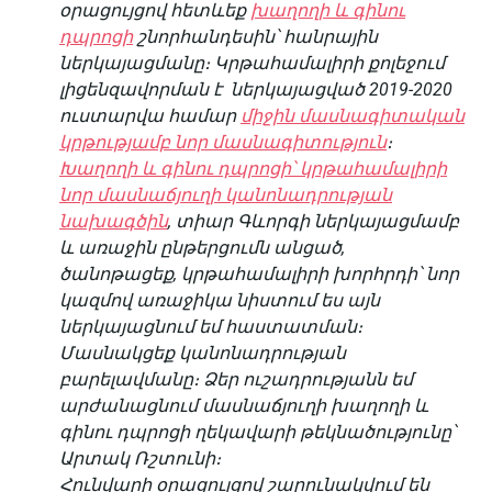
օրացույցով
հետևեք
խաղողի և գինու
դպրոցի
շնորհանդեսին՝
հանրային
ներկայացմանը։
Կրթահամալիրի
քոլեջում
լիցենզավորման
է
ներկայացված
2019-2020
ուստարվա
համար
միջին մասնագիտական
կրթությամբ նոր մասնագիտություն
։
Խաղողի և գինու դպրոցի՝ կրթահամալիրի
նոր մասնաճյուղի կանոնադրության
նախագծին
,
տիար
Գևորգի
ներկայացմամբ
և
առաջին
ընթերցումն
անցած
,
ծանոթացեք
,
կրթահամալիրի
խորհրդի՝
նոր
կազմով
առաջիկա
նիստում
ես
այն
ներկայացնում
եմ
հաստատման։
Մասնակցեք
կանոնադրության
բարելավմանը։
Ձեր
ուշադրությանն
եմ
արժանացնում
մասնաճյուղի
խաղողի
և
գինու
դպրոցի
ղեկավարի
թեկնածությունը՝
Արտակ
Ռշտունի։
Հունվարի
օրացույցով
շարունակվում
են