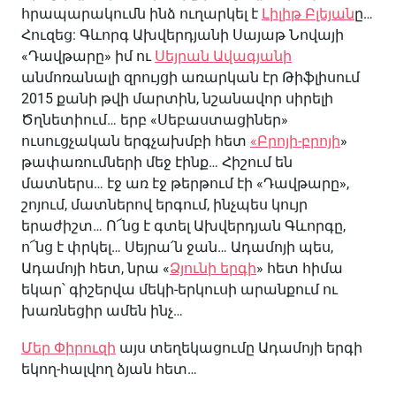
հրապարակումն ինձ ուղարկել է
Լիլիթ Բլեյան
ը…
Հուզեց: Գևորգ Ախվերդյանի Սայաթ Նովայի
«Դավթարը» իմ ու
Սեյրան Ավագյանի
անմոռանալի զրույցի առարկան էր Թիֆլիսում
2015 քանի թվի մարտին, նշանավոր սիրելի
Ծղնետիում… երբ «Սեբաստացիներ»
ուսուցչական երգչախմբի հետ
«Բրոյի-բրոյի
»
թափառումների մեջ էինք… Հիշում են
մատներս… էջ առ էջ թերթում էի «Դավթարը»,
շոյում, մատներով երգում, ինչպես կույր
երաժիշտ… Ո՜նց է գտել Ախվերդյան Գևորգը,
ո՜նց է փրկել… Սեյրա՛ն ջան… Ադամոյի պես,
Ադամոյի հետ, նրա «
Ձյունի երգի
» հետ հիմա
եկար՝ գիշերվա մեկի-երկուսի արանքում ու
խառնեցիր ամեն ինչ…
Մեր Փիրուզի
այս տեղեկացումը Ադամոյի երգի
եկող-հալվող ձյան հետ…