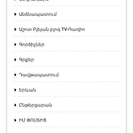
Անձնապատում
Աշոտ Բլեյան բլոգ TV-Ռադիո
Գործիչներ
Գրքեր
Դավթապատում
Երևան
Ընթերցարան
ԻՄ ՓՈՍՏԻՑ