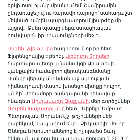
երկխոսությանը միանում եմ՝ Շամիրամին
ընդառաջելով, ու Հարավի դպրոցի՝ սահադաշտ
մեկնած խմբին պարգևատրում լիարժեք մի
այցով… Ձմեռ պապը սեբաստացիական
հունվարին իր իրավունքների մեջ է…
Վիգեն Ավետիսից
հաղորդում, որ իր հետ
Ֆլորենցիայից է բերել.
Ալբերտո Տորսելո
ճարտարապետը կմասնակցի Արատեսի
վանքային համալիրի վերականգնմանը…
Վանքի վերականգնման աջակցության
հիմնադրամի մասին խոսեցի միտքը հուշող
անձի՝ Մեծամորի թանգարանի ղեկավար-
հնագետ
Արտավազդ Զաքյանի
, մեր գործընկեր
Ռուբեն Խաչատրյանի
հետ… Սիրելի՛ Սմբատ
Պետրոսյան, Սիրանո՛ւյշ՝ թռչունների մեծ
բարեկամ, հապաղում ենք… Չի կարելի: Սուրբ
Ծննդյան խոստումներից է, ոչ որպես Տաղ
ծննդյան, այլ որպես պարտավորություն 2019-ի՝