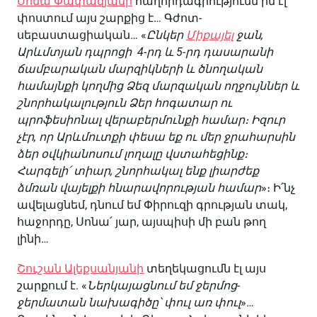
Սոնա Փափազյանի
հաղորդագրությունն իմ էլ
փոստում այս շարքից է… Գժոտ-
սեբաստացիական… «
Ընկեր
Միքայել
ջան,
Արևմտյան
դպրոցի 4-
րդ
և 5-
րդ
դասարանի
ճամբարական
մարզիկների
և
ծնողական
համայնքի
կողմից
Ձեզ
մարզական
ողջույններ
և
շնորհակալություն
Ձեր
հոգատար
ու
պրոֆեսիոնալ
վերաբերմունքի
համար։
Իզուր
չէր,
որ
Արևմուտքի
փեսա
եք
ու
մեր
ջրահարսին
ձեր
օվկիանոսում
լողալը
վստահեցինք։
Հարգելի
՛
տիար,
շնորհակալ
ենք
լիարժեք
ձմռան
վայելքի
հնարավորության
համար
»։ Ի՛նչ
ավելացնեմ, դնում եմ Փիրուզի գրության տակ,
հաջորդը, Սոնա՛ յար, այսպիսի մի բան թող
լինի…
Շուշան Ալեքսանյանի
տեղեկացումն էլ այս
շարքում է. «
Ն
երկայացնում
եմ
ջերմոց-
ջերմատան
նախագիծը
՝
փուլ
առ
փու
լ
»…