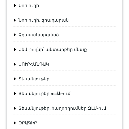
Նոր ուղի
Նոր ուղի. գրադարան
Չդասակարգված
Չեմ թողնի՝ անտարբեր մնաք
ՍՈՒՐՀԱՆԴԱԿ
Տեսանյութեր
Տեսանյութեր mskh-ում
Տեսանյութեր, հաղորդումներ ԶԼՄ-ում
ՕՐԱԳԻՐ