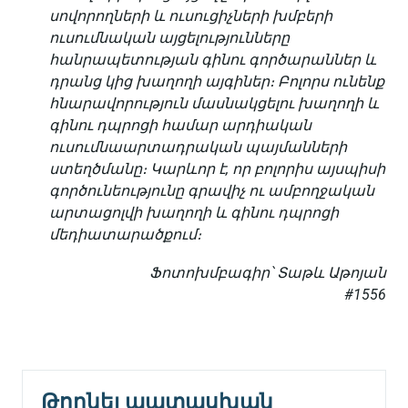
սովորողների
և
ուսուցիչների
խմբերի
ուսումնական
այցելությունները
հանրապետության
գինու
գործարաններ
և
դրանց
կից
խաղողի
այգիներ։
Բոլորս
ունենք
հնարավորություն
մասնակցելու
խաղողի
և
գինու
դպրոցի
համար
արդիական
ուսումնաարտադրական
պայմանների
ստեղծմանը։
Կարևոր
է
,
որ
բոլորիս
այսպիսի
գործունեությունը
գրավիչ
ու
ամբողջական
արտացոլվի
խաղողի
և
գինու
դպրոցի
մեդիատարածքում
։
Ֆոտոխմբագիր՝ Տաթև Աթոյան
#1556
Թողնել պատասխան