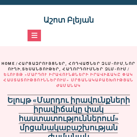
Skip
to
content
Աշոտ Բլեյան
HOME
/
ՀԱՐՑԱԶՐՈՒՅՑՆԵՐ, ՀՈԴՎԱԾՆԵՐ ԶԼՄ-ՈՒՄ
,
ՆՈՐ
ՈՒՂԻ
,
ՏԵՍԱՆՅՈՒԹԵՐ, ՀԱՂՈՐԴՈՒՄՆԵՐ ԶԼՄ-ՈՒՄ
/
ԵԼՈՒՅԹ «ՄԱՐԴՈՒ ԻՐԱՎՈՒՆՔՆԵՐԻ ԻՐԱՎԻՃԱԿԸ ՓԱԿ
ՀԱՍՏԱՏՈՒԹՅՈՒՆՆԵՐՈՒՄ» ՄՐՑԱՆԱԿԱԲԱՇԽՈՒԹՅԱՆ
ԺԱՄԱՆԱԿ
Ելույթ «Մարդու իրավունքների
իրավիճակը փակ
հաստատություններում»
մրցանակաբաշխության
ժամանակ