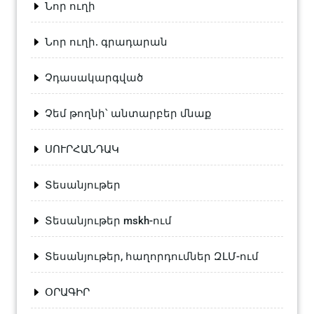
Նոր ուղի
Նոր ուղի. գրադարան
Չդասակարգված
Չեմ թողնի՝ անտարբեր մնաք
ՍՈՒՐՀԱՆԴԱԿ
Տեսանյութեր
Տեսանյութեր mskh-ում
Տեսանյութեր, հաղորդումներ ԶԼՄ-ում
ՕՐԱԳԻՐ