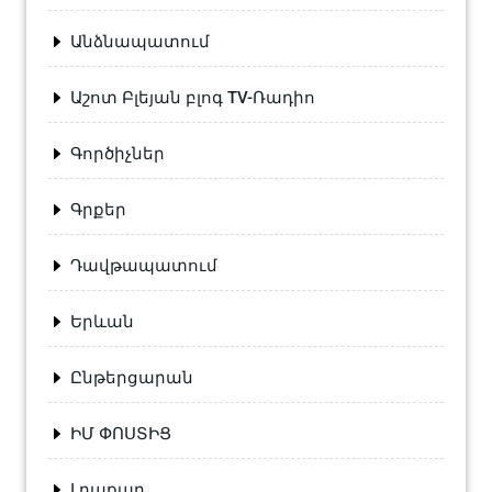
Անձնապատում
Աշոտ Բլեյան բլոգ TV-Ռադիո
Գործիչներ
Գրքեր
Դավթապատում
Երևան
Ընթերցարան
ԻՄ ՓՈՍՏԻՑ
Լրաքաղ