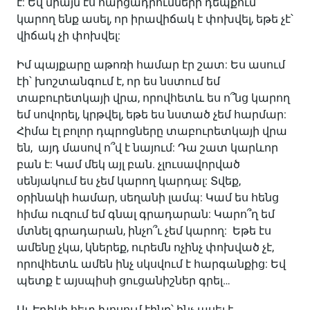
է: Եվ միայն էս հարցադրումների դեպքում
կարող ենք ասել, որ իրավիճակ է փոխվել, եթե չէ՝
վիճակ չի փոխվել:
Իմ պայքարը աթոռի համար էր շատ: Ես ասում
էի՝ խոշտանգում է, որ ես նստում եմ
տաբուրետկայի վրա, որովհետև ես ո՞նց կարող
եմ սովորել, կրթվել, եթե ես նստած չեմ հարմար:
Հիմա էլ բոլոր դպրոցները տաբուրետկայի վրա
են, այդ մասով ո՞վ է նայում: Դա շատ կարևոր
բան է: Կամ մեկ այլ բան. չլուսավորված
սենյակում ես չեմ կարող կարդալ: Տվեք,
օրինակի համար, սեղանի լամպ: Կամ ես հենց
հիմա ուզում եմ գնալ գրադարան: Կարո՞ղ եմ
մտնել գրադարան, ինչո՞ւ չեմ կարող: Եթե էս
ամենը չկա, կներեք, ուրեմն ոչինչ փոխված չէ,
որովհետև ամեն ինչ սկսվում է հարգանքից: Եվ
պետք է այսպիսի ցուցանիշներ գրել…
Այ, Էդիկի հետ խոսում էինք՝ ինչ ասել է