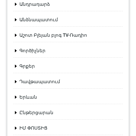
Անդրադարձ
Անձնապատում
Աշոտ Բլեյան բլոգ TV-Ռադիո
Գործիչներ
Գրքեր
Դավթապատում
Երևան
Ընթերցարան
ԻՄ ՓՈՍՏԻՑ