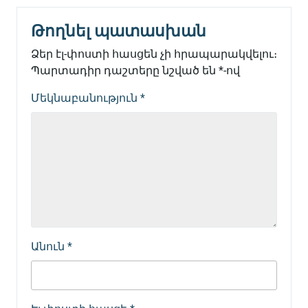
Թողնել պատասխան
Ձեր էլ-փոստի հասցեն չի հրապարակվելու։
Պարտադիր դաշտերը նշված են
*
-ով
Մեկնաբանություն
*
Անուն
*