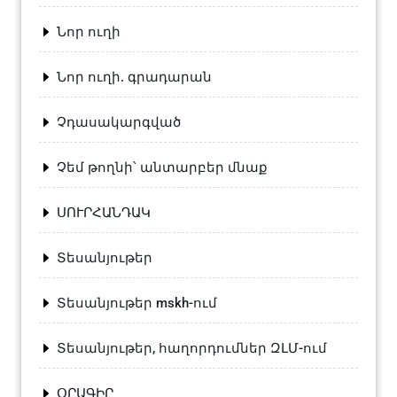
Նոր ուղի
Նոր ուղի. գրադարան
Չդասակարգված
Չեմ թողնի՝ անտարբեր մնաք
ՍՈՒՐՀԱՆԴԱԿ
Տեսանյութեր
Տեսանյութեր mskh-ում
Տեսանյութեր, հաղորդումներ ԶԼՄ-ում
ՕՐԱԳԻՐ