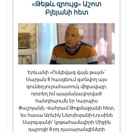
«Թեթև զրույց» Աշոտ
Բլեյանի հետ
Երևանի «Ոսկեվազ վայն թայմ»՝
Սարյան 8 հասցեում գտնվող այս
գունեղ-յուրահատուկ միջավայր,
որտեղ իմ պայմանավորված
հանդիպումն էր Կարպիս
Փաշոյանի, Վահրամ Թոքմաջյանի հետ,
ես հասա Արևիկ Ներսիսյանի-Լուսինե
Սարգսյանի՝ կրթահամալիրի Միջին
դպրոցի 8-րդ դասարանցիների