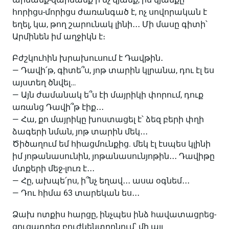
հորիցս-մորիցս ժառանգած է, ոչ սովորական է
եղել, կա, թող շարունակ լինի․․․ Մի մասը գիտի՝
Արմինեն իմ աղջիկն է։
Բժշկուհին խրախուսում է Դավթին․
— Դավի՛թ, գիտե՞ս, յոթ տարին կլրանա, դու էլ ես
այստեղ ծնվել…
— Այն ժամանակ ե՞ս էի մայրիկի փորում, դուք
առանց Դավի՞թ էիք․․․
— Հա, քո մայրիկը խոստացել է՝ ձեզ բերի փղի
ձագերի նման, յոթ տարին մեկ․․․
Ծիծաղում եմ հիացմունքից. մեկ էլ էսպես կլինի
իմ յոթանասունին, յոթանասունյոթին․․․ Դավիթը
մտքերի մեջ-լուռ է․․․
— Հը, ախպե՛րս, ի՞նչ եղավ․․․ ասա օգնեմ․․․
— Դու հիմա 63 տարեկան ես․․․
Ձախ ոտքիս հարցը, ինչպես ինձ հավատացրեց-
ցուցադրեց բուժկենտրոնում՝ մի այլ