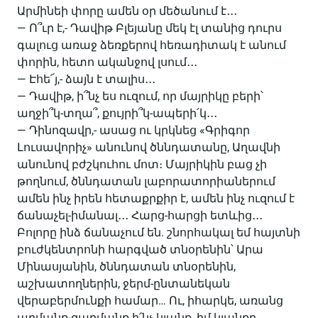
Արմինեի փորը ամեն օր մեծանում է․․․
— Ո՞ւր է,- Դավիթ Բլեյանը մեկ էլ տանից դուրս
գալուց առաջ ձեռքերով հեռադիտակ է անում
փորին, հետո ականջով լսում․․․
— Էհե՜յ,- ձայն է տալիս․․․
— Դավիթ, ի՞նչ ես ուզում, որ մայրիկը բերի՝
աղջի՞կ-տղա՞, քույրի՞կ-ապերի՛կ․․․
— Դինոզավր,- ասաց ու կրկնեց «Գրիգոր
Լուսավորիչ» անունով ծննդատանը, Աղավնի
անունով բժշկուհու մոտ։ Մայրիկին բաց չի
թողնում, ծննդատան լաբորատորիաներում
ամեն ինչ իրեն հետաքրքիր է, ամեն ինչ ուզում է
ճանաչել-իմանալ․․․ Հարց-հարցի ետևից․․․
Բոլորը ինձ ճանաչում են. շնորհակալ եմ հայտնի
բուժկենտրոնի հարգված տնօրենին՝ Արա
Մինասյանին, ծննդատան տնօրենին,
աշխատողներին, ջերմ-ընտանեկան
վերաբերմունքի համար… Ու, իհարկե, առանց
արմանք-զարմանք ի՛նչ կյանք, իմ կյանքը