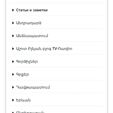
Статьи и заметки
Անդրադարձ
Անձնապատում
Աշոտ Բլեյան բլոգ TV-Ռադիո
Գործիչներ
Գրքեր
Դավթապատում
Երևան
Ընթերցարան