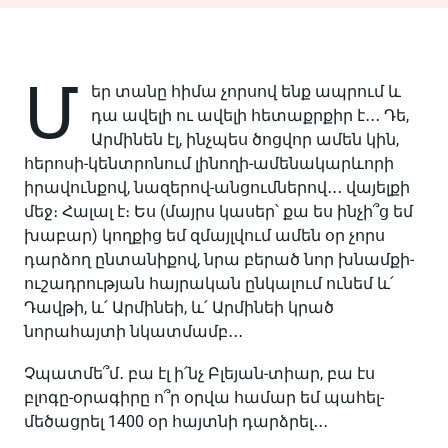
Մ
եր տանը հիմա չորսով ենք ապրում և
դա ավելի ու ավելի հետաքրքիր է․․․ Դե,
Արմինեն էլ, ինչպես ծոցվոր ամեն կին,
հերոսի-կենտրոնում լինողի-ամենակարևորի
իրավունքով, նազերով-անցումներով․․․ վայելքի
մեջ։ Հալալ է։ Ես (մայրս կասեր՝ քա ես ինչի՞ց եմ
խաբար) կողքից եմ զմայլվում ամեն օր չորս
դարձող ընտանիքով, նրա բերած նոր խնամքի-
ուշադրության հայրական ընկալում ունեմ և՛
Դավթի, և՛ Արմինեի, և՛ Արմինեի կրած
նորահայտի նկատմամբ․․․
Չպատմե՞մ․ բա էլ ի՛նչ Բլեյան-տիար, բա էս
բլոգը-օրագիրը ո՞ր օրվա համար եմ պահել-
մեծացրել 1400 օր հայտնի դարձրել․․․