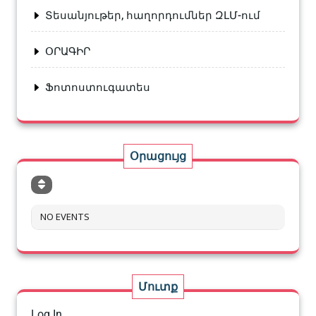
Տեսանյութեր, հաղորդումներ ԶԼՄ-ում
ՕՐԱԳԻՐ
Ֆոտոստուգատես
Օրացույց
NO EVENTS
Մուտք
Log In