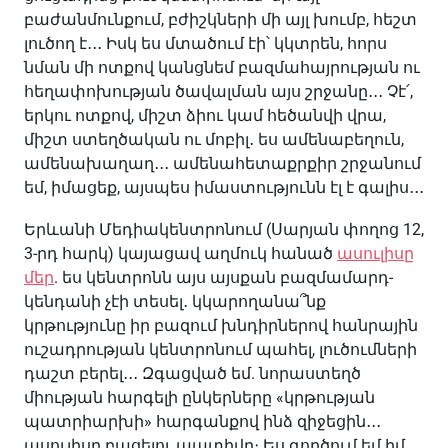
բաժանմունքում, բժիշկների մի այլ խումբ, հեշտ
լուծող է․․․ Իսկ ես մտածում էի՝ կկտրեն, հորս
նման մի ոտքով կանցնեմ բազմահայրության ու
հեղափոխության ծավալման այս շրջանը․․․ Չէ՛,
երկու ոտքով, միշտ ձիու կամ հեծանվի վրա,
միշտ ստեղծական ու մոբիլ․ ես ամենաբեղուն,
ամենախաղաղ․․․ ամենահետաքրքիր շրջանում
եմ, իմացեք, այսպես իմաստությունն էլ է գալիս․․․
Երևանի Մեդիակենտրոնում (Սարյան փողոց 12,
3-րդ հարկ) կայացավ աղմուկ հանած
ասուլիսը
մեր
. ես կենտրոնն այս այսքան բազմամարդ-
կենդանի չէի տեսել․ կկարողանա՞նք
կրթությունը իր բազում խնդիրներով հանրային
ուշադրության կենտրոնում պահել, լուծումների
դաշտ բերել․․․ Զգացված եմ. նորաստեղծ
միության հարգելի ընկերները «կրթության
պատրիարխի» հարգանքով ինձ զիջեցին․․․
ասուլիսը բացելու պատիվը։ Ես գործում եմ իմ