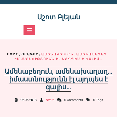
Skip
to
content
Աշոտ Բլեյան
HOME
/
ՕՐԱԳԻՐ
/
ԱՄԵՆԱԲԵՂՈՒՆ, ԱՄԵՆԱԽԱՂԱՂ…
ԻՄԱՍՏՆՈՒԹՅՈՒՆՆ ԷԼ ԱՅԴՊԵՍ Է ԳԱԼԻՍ…
Ամենաբեղուն, ամենախաղաղ…
իմաստնությունն էլ այդպես է
գալիս…
22.05.2018
Nvard
0 Comments
0 Tags