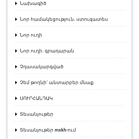
Նախագիծ
Նոր համակեցություն. ստուգատես
Նոր ուղի
Նոր ուղի. գրադարան
Չդասակարգված
Չեմ թողնի՝ անտարբեր մնաք
ՍՈՒՐՀԱՆԴԱԿ
Տեսանյութեր
Տեսանյութեր mskh-ում