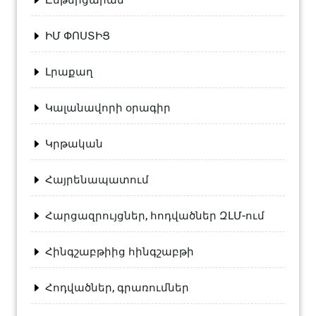
ԻՄ ՓՈՍՏԻՑ
Լրաքաղ
Կալանավորի օրագիր
Կրթական
Հայրենապատում
Հարցազրույցներ, հոդվածներ ԶԼՄ-ում
Հինգշաբթիից հինգշաբթի
Հոդվածներ, գրառումներ