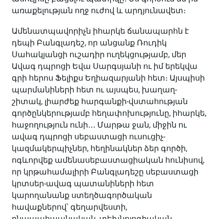
առաքելության ողջ ուժով և արդյունավետ։
Ամենատպավորիչն իհարկե ճանապարհն է
դեպի Բանգլադեշ, որ անցանք Ռուդիկ
Սահակյանցի ուշադիր ուղեկցությամբ, մեր
Ավագ դպրոցի Եվա Սարգսյանի ու իմ երեկվա
գրի հերոս Ֆելիքս Եղիազարյանի հետ։ Այսպիսի
պարմանիների հետ ու այսպես, խաղաղ-
շիտակ, լիարժեք հարգանքի-վստահության
գործընկերությամբ հեղափոխությունը, իհարկե,
հաջողություն ունի․․․ Մարթա ջան, միջին ու
ավագ դպրոցի սեբաստացի ուսուցիչ-
կազմակերպիչներ, հեղինակներ ձեր գործի,
ոգևորվեք ամենասեբաստացիական հունիսով,
որ կրթահամալիրի Բանգլադեշը սեբաստացի
կրտսեր-ավագ պատանիների հետ
կարողանանք ստեղծագործական
հավաքներով՝ գեղարվեստի,
բնապահպանական, տեխնոլոգիական,