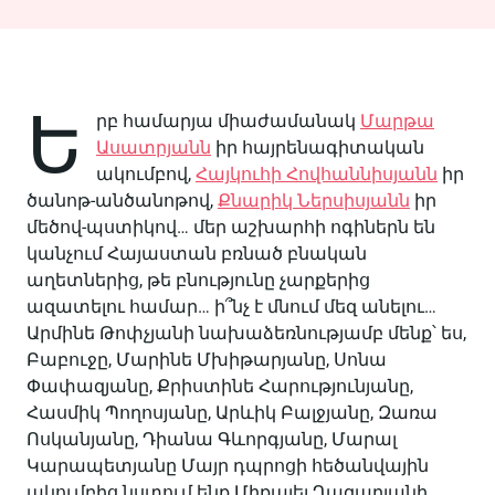
Ե
րբ համարյա միաժամանակ
Մարթա
Ասատրյանն
իր հայրենագիտական
ակումբով,
Հայկուհի Հովհաննիսյանն
իր
ծանոթ-անծանոթով,
Քնարիկ Ներսիսյանն
իր
մեծով-պստիկով… մեր աշխարհի ոգիներն են
կանչում Հայաստան բռնած բնական
աղետներից, թե բնությունը չարքերից
ազատելու համար… ի՞նչ է մնում մեզ անելու…
Արմինե Թոփչյանի նախաձեռնությամբ մենք՝ ես,
Բաբուջը, Մարինե Մխիթարյանը, Սոնա
Փափազյանը, Քրիստինե Հարությունյանը,
Հասմիկ Պողոսյանը, Արևիկ Բալջյանը, Զառա
Ոսկանյանը, Դիանա Գևորգյանը, Մարալ
Կարապետյանը Մայր դպրոցի հեծանվային
ակումբից նստում ենք Միքայել Ղազարյանի