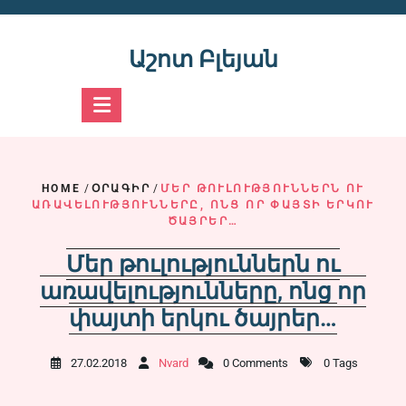
Skip
to
content
Աշոտ Բլեյան
HOME
/
ՕՐԱԳԻՐ
/
ՄԵՐ ԹՈՒԼՈՒԹՅՈՒՆՆԵՐՆ ՈՒ
ԱՌԱՎԵԼՈՒԹՅՈՒՆՆԵՐԸ, ՈՆՑ ՈՐ ՓԱՅՏԻ ԵՐԿՈՒ
ԾԱՅՐԵՐ…
Մեր թուլություններն ու
առավելությունները, ոնց որ
փայտի երկու ծայրեր…
27.02.2018
Nvard
0 Comments
0 Tags