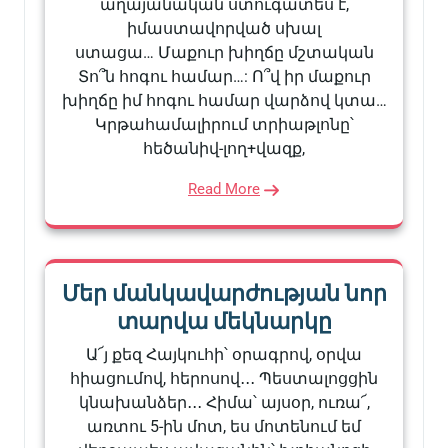
աղայանական ստուգատես է,
իմաստավորված սխալ
ստացա… Մաքուր խիղճը մշտական
Տո՞ն հոգու համար…: Ո՞վ իր մաքուր
խիղճը իմ հոգու համար վարձով կտա…
Կրթահամալիրում տրիաթլոնը՝
հեծանիվ-լող+վազք,
Read More
Մեր մանկավարժության նոր
տարվա մեկնարկը
Ա՜յ քեզ Հայկուհի՝ օրագրով, օրվա
հիացումով, հերոսով․․․ Պեստալոցցին
կնախանձեր․․․ Հիմա՝ այսօր, ուռա՜,
առտու 5-ին մոտ, ես մոտենում եմ