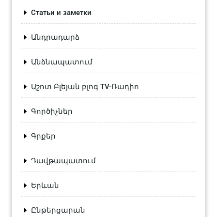
Статьи и заметки
Անդրադարձ
Անձնապատում
Աշոտ Բլեյան բլոգ TV-Ռադիո
Գործիչներ
Գրքեր
Դավթապատում
Երևան
Ընթերցարան