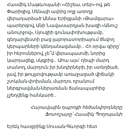
Հասմիկ Մաթևոսյանի «Հիշեա, տեր»-ով, թե
Փարիզից, Սենայի ափից ողջ առողջ
վերադարձած Աննա Երիցյանի «Թամզարա»
պարերգով, Անի Նավասարդյան խազի «Անուշ
անուրջով», Սյուզիի գունափոխությամբ,
գեղարվեստի բաց լաբորատորիայում ծնվող
կերպարների կենդանացմամբ… Հո օրվա գիրը՝
իր հերոսներով, չե՞մ վերապատմի, նորից
կարդացեք, սկզբից… Ահա այս՝ դեպի մարդ
տանող, մարդուն իր խնդիրների, իր ստեղծած,
լավ, իր թույլտվությամբ առաջացած վիճակի
շտկման-փոխման, մարդու դրանում
ներգրավման-ներառման ճանապարհից
չշեղվենք հանկարծ…
Հարավային դպրոցի հեծանվորդները:
Ֆոտոշարը՝ Հասմիկ Պողոսյանի:
Երեկ հասցրինք Սուսան-Գևորգի հետ