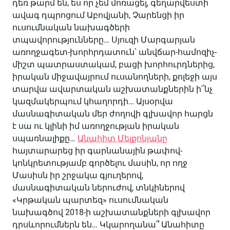
դեռ թարմ են, ես որ չեմ մոռացել, գեղարվեստի
ավագ դպրոցում Աբովյանի, Չարենցի իր
ուսումնական նախագծերի
տպավորությունները… Սյուզի Մարգարյան
առողջագետ-խորհրդատուն՝ անվճար-համոզիչ-
միշտ պատրաստակամ, բացի խորհուրդներից,
իրական միջավայրում ուսանողների, քոլեջի այս
տարվա ավարտական աշխատանքներին ի՜նչ
կազմակերպում կհաղորդի… Այսօրվա
մասնագիտական մեր ժողովի գլխավոր հարցն
է սա ու կլինի իմ առողջության իրական
սպառնալիքը…
Անահիտ Մելքոնյանը
հայտարարեց իր գարնանային թափով-
կոնկրետությամբ գործելու մասին, որ ողջ
Մասիսն իր շրջակա գյուղերով,
մասնագիտական ներուժով, տնկիներով
«Կրթական պարտեզ» ուսումնական
նախագծով 2018-ի աշխատանքների գլխավոր
դրսևորումներն են… Կկարողանա՞ Անահիտը