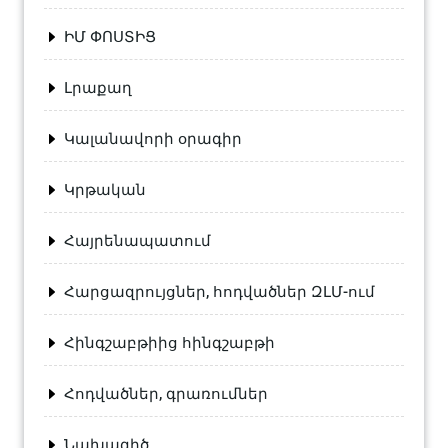
ԻՄ ՓՈՍՏԻՑ
Լրաքաղ
Կալանավորի օրագիր
Կրթական
Հայրենապատում
Հարցազրույցներ, հոդվածներ ԶԼՄ-ում
Հինգշաբթիից հինգշաբթի
Հոդվածներ, գրառումներ
Նախագիծ