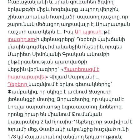
Բաբաջանյանի և նրան զուգահեռ ձգվող
երկաթգծի միջև հոգեվարք ապրող վերջին,
շինարարական հարվածի սպասող դաշտը, որ
շարունակ մեծացող աղբավայր է, Արարատյան
դաշտի պատկերն է… Իսկ
Ա1 պլյուսի
, թե
լրագիր.am-
ի վերնագրերը՝ Դեբեդի վախճանի
մասին գույժեր, իմ ականջին հնչեցին, որպես
Մարիետ Սիմոնյանի Գրական ակումբի
ընթերցանության պատվածքի
վերջին վերնագիրը՝ «
Պատերազմ է
հայտարարվել
» Վիլյամ Սարոյանի…
Դեբեդը
կազմվում է երկու գետակներից՝
Փամբակից, որ սկիզբ է առնում Ջաջուռի
լեռնանցքի մոտից, Ձորագետից, որ սկսվում է
Լոռվա սարահարթը եզրապատող լեռներից,
որոնք իրար են միանում Թումանյան
կայարանից 2 կմ հյուսիս։ Դեբեդը, որ թափվում է
Խրամի մեջ, Փամբակի ակունքից հաշված ունի
178 կմ Հայաստանով անցնող երկարություն,