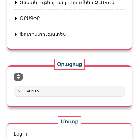
Տեսանյութեր, հաղորդումներ ԶԼՄ-ում
ՕՐԱԳԻՐ
Ֆոտոստուգատես
Օրացույց
NO EVENTS
Մուտք
Log In