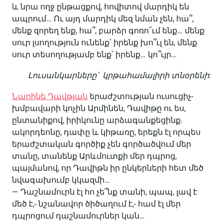
և նրա ողջ ընթացքով, հովիտով մարդիկ են
ապրում… Ու այդ մարդիկ մեզ նման չեն, հա՞,
մենք զորեղ ենք, հա՞, բարձր գոռո՜ւմ ենք… մենք
սուր լսողություն ունենք՝ իրենք խո՞ւլ են, մենք
սուր տեսողությամբ ենք՝ իրենք… կո՞ւյր…
Լուսանկարները՝ կրթահամալիրի տնօրենի:
Նարինե Դավթյան
երաժշտության ուսուցիչ-
խմբավարի կոչին Արմինեն, Դավիթը ու ես,
ընտանիքով, իրիկունը արձագանքեցինք.
ակորդեոնը, դափը և կիթառը, երեքն էլ որպես
երաժշտական գործիք չեն գործածվում մեր
տանը, տանենք Արևմուտքի մեր դպրոց,
պայմանով, որ Դավիթն իր ընկերների հետ մեծ
նվագախումբ կկազմի…
— Դաշնամուրն էլ հո չե՞նք տանի, պապ, լավ է
մեծ է,- նշանավոր ծիծաղում է,- համ էլ մեր
դպրոցում դաշնամուրներ կան…