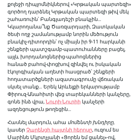
քոլեջի դիպլոմնիկներով «Կրթական պարտեզի»
գործող դարձնել Կրթական պարտեզի թիվ մեկ
շահառուին՝ Բանգլադեշի բնակչին…
Կկարողանա՞նք Ծառզարդարի, Զատկական
ծեսի ողջ շամանությամբ նորին մեծություն
բնակիչ-դիտորդին՝ ոչ միայն իր 9-11 հարկանի
շենքերի պատշգամբ-պատուհանները բացել,
այլև խորդանոցներից-պահոցներից
հանած բահով-փոցխով զինվել ու իսկական
էկոլոգիական աղետի հասցրած՝ շենքերի
հողատարծքների ազատագրումը վճռական
սկսել տանք… Երեկ Արևելքի երկարությամբ
Փիրուզ-Անահիտի վեց տարեկանների կանչերը,
գոնե ինձ վրա,
Նուրի-Նուրիի
կանչերի
ազդեցություն թողեցին…
Հասնել մարդուն, ահա
մոմենտի խնդիրը
,
կասեր
Չարենցի հայտնի հերոսը
, ուզում ես
Մարինե Մկրտչյանի «Ցորեն եմ ցանել»-ով,