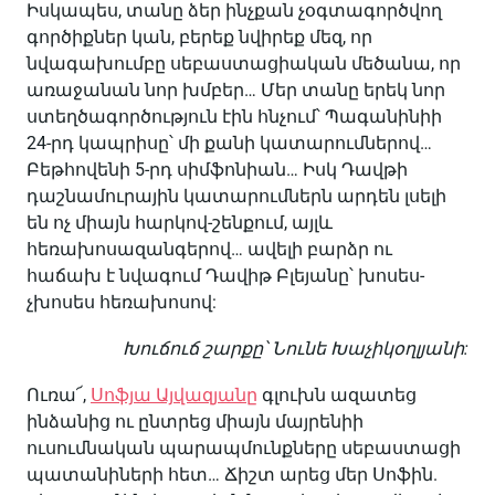
Իսկապես, տանը ձեր ինչքան չօգտագործվող
գործիքներ կան, բերեք նվիրեք մեզ, որ
նվագախումբը սեբաստացիական մեծանա, որ
առաջանան նոր խմբեր… Մեր տանը երեկ նոր
ստեղծագործություն էին հնչում՝ Պագանինիի
24-րդ կապրիսը՝ մի քանի կատարումներով…
Բեթհովենի 5-րդ սիմֆոնիան… Իսկ Դավթի
դաշնամուրային կատարումներն արդեն լսելի
են ոչ միայն հարկով-շենքում, այլև
հեռախոսազանգերով… ավելի բարձր ու
հաճախ է նվագում Դավիթ Բլեյանը՝ խոսես-
չխոսես հեռախոսով:
Խուճուճ շարքը՝ Նունե Խաչիկօղլյանի:
Ուռա՜,
Սոֆյա Այվազյանը
գլուխն ազատեց
ինձանից ու ընտրեց միայն մայրենիի
ուսումնական պարապմունքները սեբաստացի
պատանիների հետ… Ճիշտ արեց մեր Սոֆին.