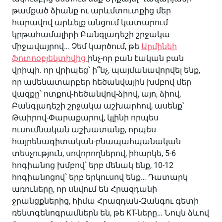
թամքած ձիանք ու արևմտուտքից մեր
հարավով արևելք անցում կատարում
կրթահամալիրի Բանգլադեշի շրջակա
միջավայրով… Չեմ կարծում, թե
Արմինեի
ֆոտոօբյեկտիվից
ինչ-որ բան էական բան
վրիպի. որ վրիպեց՝ ի՞նչ, պայմանավորվել ենք,
որ ամենատարբեր հեծանվային խմբով մեր
վազքը՝ ոտքով-հեծանվով-ձիով, այո, ձիով,
Բանգլադեշի շրջակա աշխարհով, ասենք՝
Թաիրով-Փարաքարով, կլինի որպես
ուսումնական աշխատանք, որպես
հայրենագիտական-բնապահպանական
տեսչություն, սովորողներով, իհարկե, 5-6
հոգիանոց խմբով՝ երբ մենակ ենք, 10-12
հոգիանոցով՝ երբ երկուսով ենք… Դատարկ
առուները, որ սնվում են Հրազդանի
ջրանցքներից, հիմա Հրազդան-Զանգու գետի
ռենտգենոգրամներն են, թե KT-ները… Նույն ձևով