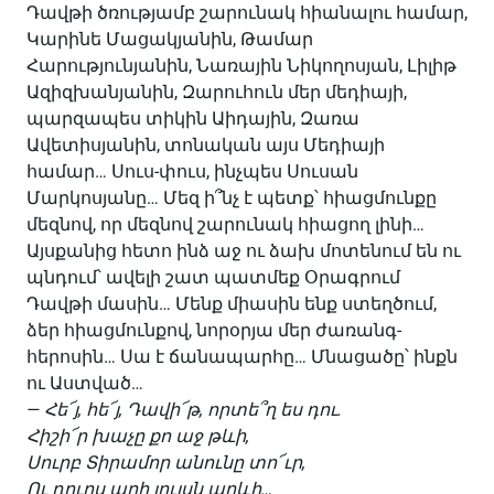
Դավթի ծռությամբ շարունակ հիանալու համար,
Կարինե Մացակյանին, Թամար
Հարությունյանին, Նառային Նիկողոսյան, Լիլիթ
Ազիզխանյանին, Զարուհուն մեր մեդիայի,
պարզապես տիկին Աիդային, Զառա
Ավետիսյանին, տոնական այս Մեդիայի
համար… Սուս-փուս, ինչպես Սուսան
Մարկոսյանը… Մեզ ի՞նչ է պետք՝ հիացմունքը
մեզնով, որ մեզնով շարունակ հիացող լինի…
Այսքանից հետո ինձ աջ ու ձախ մոտենում են ու
պնդում՝ ավելի շատ պատմեք Օրագրում
Դավթի մասին… Մենք միասին ենք ստեղծում,
ձեր հիացմունքով, նորօրյա մեր ժառանգ-
հերոսին… Սա է ճանապարհը… Մնացածը՝ ինքն
ու Աստված…
—
Հե՜յ
,
հե՜յ
,
Դավի՜թ
,
որտե՞ղ
ես
դու
.
Հիշի՜ր
խաչը
քո
աջ
թևի
,
Սուրբ
Տիրամոր
անունը
տո՜ւր
,
Ու
դուրս
արի
լույսն
արևի
…