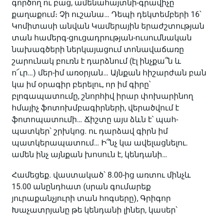
գործող ու բաց, ամենահայտնի-գրավիչը
քաղաքում։ Չի ուշանա… Դեպի դեկտեմբերի 16՝
Կոմիտասի անվան Կամերային երաժշտության
տան համերգ-ցուցադրության-ուսումնական
նախագծերի ներկայացում տոնավաճառը
շարունակ բուռն է դարձնում (էլ ինչքա՞ն և
ո՜ւր…) մեր-իմ առօրյան… Այնքան հիշարժան բան
կա իմ օրագիր բերելու, որ իմ գիրը՝
բլոգապատումը, շնորհիվ իրար փոխարինող
հմայիչ ֆոտոխմբագիրների, վերածվում է
ֆոտոպատումի… Ճիշտը այս ձևն է՝ պահ-
պատկեր՝ շրխկոց. ու դարձավ գիրն իմ
պատկերապատում… Ի՞նչ կա ավելացնելու.
ամեն ինչ այնքան խոսուն է, կենդանի…
Համեցեք. վաստակած՝ 8.00-ից առտու մինչև
15.00 անընդհատ (սրան գումարեք
յուրաքանչյուրի տան հոգսերը), Գրիգոր
Խաչատրյանը թե կենդանի լիներ, կասեր՝