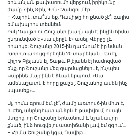
երևանյան թափառումի վերջում, իրիկունը
ժամը 7-ին, 8-ին, 9-ին։ Զանգում էր.
– Հայրիկ, տա՞նն եք, Դավիթը հո քնած չէ՞, գալիս
եմ ախպորս տեսնեմ։
Իսկ Դավթի ու Շուշանի խաղն այն է, ինչին հիմա
ընդունված է «սա վերջն է» ասել։ Վերջը չէ,
իհարկե. Շուշանը 2015-ին դառնում է իր նման
խորոտ-առույգ-հրեղեն 20 տարեկան… Ես էլ,
Լիլիթ Բլեյանն էլ, Տաթև Բլեյանն էլ համոզված
ենք, որ Շուշանը մեզ զարմացնելու է, ինչպես
Կարինե մայրիկն է ձևակերպում. «Սա
ամենաշատն է հորը քաշել. Շուշանից ամեն ինչ
սպասեք»…
Այ, հիմա գրում եմ, չէ՞, ժամը առտու 6-ին մոտ է,
ուժեղ, անընդհատ անձրև է թափվում, ու այն
մտքից, որ Շուշանը Երևանում է, նշանավոր
քնած, ինձ հուզվելու աստիճանի լավ եմ զգում…
– Հիմա Շուշանը կգա, Դավիթ…