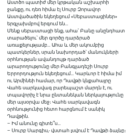
Աստծո պատիժ մեր կրթական աշխարհի
ջանքը, ու դեռ հիմա էլ Սուրբ Զորավոր
Աստվածածին եկեղեցում «Սեբաստացիներ»
երգչախմբով երգում են…
Մենք սեբաստացի ենք, ահա՝ Բանը անընդհատ
տարածելու՝ մեր գործը դարձրած
առաքելությամբ… Ահա և մեր ակումբից
պատկերներ, սրան նախորդած՝ մանուկների
օրհնության ավանդույթ դարձած
արարողությունը մեր Բանգլադեշի Սուրբ
Երրորդություն եկեղեցում… Կարևոր է հիմա իմ
ու Արմինեի համար, որ Դավթի կնքահայրը
Վահե սարկավագ բարեպաշտ մարդն է, ու
տպավորիչ է նրա ընտանեկան ներկայությունը
մեր այսօրվա մեջ։ Վահե սարկավագն
օրհնությունից հետո հարցնում է սանիկ
Դավթին.
– Իմ անունը գիտե՞ս…
– Սուրբ Սարգիս,- վստահ լսվում է Դավթի ձայնը։