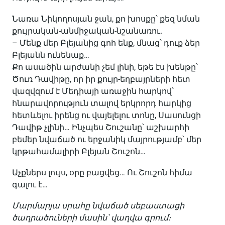
Նառա Նիկողոսյան ջան, քո խոսքը՝ քեզ նման
քույրական-անմիջական-նշանառու.
– Մենք մեր Բլեյանից գոհ ենք, մնաց՝ դուք ձեր
Բլեյանն ունենաք…
Քո ասածին արժանի չեմ լինի, եթե էս խենթը՝
Ծուռ Դավիթը, որ իր քույր-եղբայրների հետ
վազվզում է Մեդիայի առաջին հարկով՝
հնարավորություն տալով երկրորդ հարկից
հետևելու իրենց ու վայելելու տոնը, Սասունցի
Դավիթ չլինի… Ինչպես Շուշանը՝ աշխարհի
բեմեր նվաճած ու երջանիկ մայրությամբ՝ մեր
կրթահամալիրի Բլեյան Շուշոն…
Աչքներս լույս, օրը բացվեց… Ու Շուշոն հիմա
գալու է…
Մարմարյա
սրահը
նվաճած
սեբաստացի
ծաղրածուների
մասին՝
վաղվա
գրում։