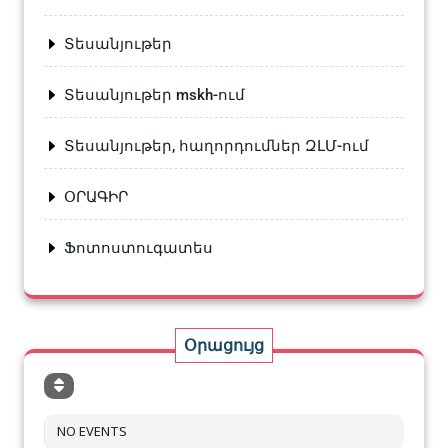
Տեսանյութեր
Տեսանյութեր mskh-ում
Տեսանյութեր, հաղորդումներ ԶԼՄ-ում
ՕՐԱԳԻՐ
Ֆոտոստուգատես
Օրացույց
NO EVENTS