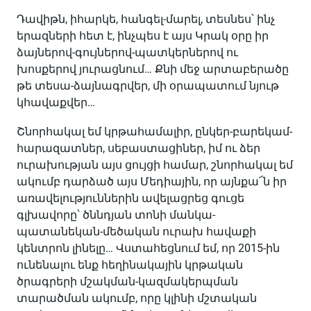
Դավիթն, իհարկե, հանգել-մարել, տեսնես՝ ինչ
երազների հետ է, ինչպես է այս Կրակ օրը իր
ձայներով-գույներով-պատկերներով ու
խոսքերով յուրացնում… Քնի մեջ արտաբերածը
թե տեսա-ձայնագրվեր, մի օրապատում նյութ
կհավաքվեր…
Շնորհակալ եմ կրթահամալիր, ընկեր-բարեկամ-
հարազատներ, սեբաստացիներ, իմ ու ձեր
ուրախության այս ցույցի համար, շնորհակալ եմ
ակումբ դարձած այս Մեդիային, որ այնքա՜ն իր
առավելություններին ավելացրեց գուցե
գլխավորը՝ ծննդյան տոնի մանկա-
պատանեկան-մեծական ուրախ հավաքի
կենտրոն լինելը… Վստահեցնում եմ, որ 2015-ին
ունենալու ենք հեղինակային կրթական
ծրագրերի մշակման-կազմակերպման
տարածման ակումբ, որը կլինի մշտական