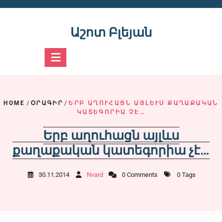
Skip
to
content
Աշոտ Բլեյան
HOME
/
ՕՐԱԳԻՐ
/
ԵՐԲ ԱՂՈՒՀԱՑՆ ԱՅԼԵՒՍ ՔԱՂԱՔԱԿԱՆ Կ
ԱՏԵԳՈՐԻԱ ՉԷ…
Երբ աղուհացն այլևս
քաղաքական կատեգորիա չէ…
30.11.2014
Nvard
0 Comments
0 Tags