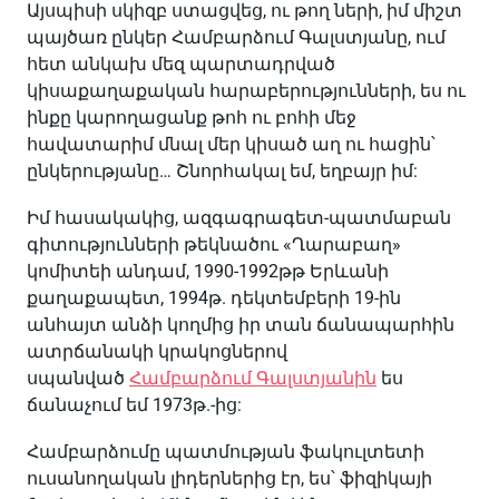
Այսպիսի սկիզբ ստացվեց, ու թող ների, իմ միշտ
պայծառ ընկեր Համբարձում Գալստյանը, ում
հետ անկախ մեզ պարտադրված
կիսաքաղաքական հարաբերությունների, ես ու
ինքը կարողացանք թոհ ու բոհի մեջ
հավատարիմ մնալ մեր կիսած աղ ու հացին՝
ընկերությանը… Շնորհակալ եմ, եղբայր իմ:
Իմ հասակակից, ազգագրագետ-պատմաբան
գիտությունների թեկնածու «Ղարաբաղ»
կոմիտեի անդամ, 1990-1992թթ Երևանի
քաղաքապետ, 1994թ. դեկտեմբերի 19-ին
անհայտ անձի կողմից իր տան ճանապարհին
ատրճանակի կրակոցներով
սպանված
Համբարձում Գալստյանին
ես
ճանաչում եմ 1973թ.-ից:
Համբարձումը պատմության ֆակուլտետի
ուսանողական լիդերներից էր, ես՝ ֆիզիկայի