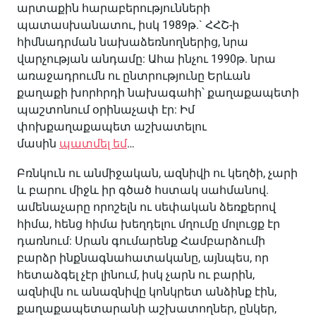
արտաքին հարաբերությունների
պատասխանատու, իսկ 1989թ.` ՀՀՇ-ի
հիմնադրման նախաձեռնողներից, նրա
վարչության անդամը: Ահա ինչու 1990թ. նրա
առաջադրումն ու ընտրությունը Երևան
քաղաքի խորհրդի նախագահի՝ քաղաքապետի
պաշտոնում օրինաչափ էր: Իմ
փոխքաղաքապետ աշխատելու
մասին
պատմել եմ
…
Բռնկուն ու անմիջական, ազնիվի ու կեղծի, չարի
և բարու միջև իր գծած հստակ սահմանով.
ամենաչարը որոշելն ու սեփական ձեռքերով
հիմա, հենց հիմա խեղդելու մղումը մոլուցք էր
դառնում: Սրան գումարենք Համբարձումի
բարձր ինքնագնահատականը, այնպես, որ
հետաձգել չէր լինում, իսկ չարն ու բարին,
ազնիվն ու անազնիվը կոնկրետ անձինք էին,
քաղաքապետարանի աշխատողներ, ընկեր,