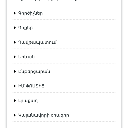
Գործիչներ
Գրքեր
Դավթապատում
Երևան
Ընթերցարան
ԻՄ ՓՈՍՏԻՑ
Լրաքաղ
Կալանավորի օրագիր