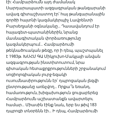
էի: Համբարձումն այդ ժամանակ
Սարդարապատի ազգագրական թանգարանի
ավագ գիտաշխատող էր՝ հայ թանգարանային
գործի հայտնի կազմակերպիչ Լավրենտի
Բարսեղյանի օգնականը… Դասավանդում էր
հայագետ-պատանիներին, նրանց
մասնագիտական փորձառությունը
կազմակերպում… Համբարձումի
թեկնածուական թեզը, որ ի դեպ, պաշտպանել
է 1983թ. ԽՍՀՄ ԳԱ Միկլուխո-Մակլայի անվան
ազգագրության ինստիտուտում, նրա
գիտական հետաքրքրությունների շրջանակում
սոցիոլոգիական լուրջ-եզակի
ուսումնասիրությունն էր՝ դպրոցական լեզվի
ընտրությանը առնչվող… Որքա՜ն եռանդ,
համառություն, խիզախություն ցուցաբերեց
Համբարձումն աշխատանքն ավարտելու
համար… Միասին էինք նաև, երբ ես թիվ 183
դպրոցի տնօրենն էի… Ի դեպ, Համբարձումի