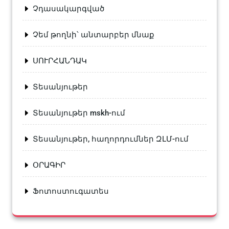
Չդասակարգված
Չեմ թողնի՝ անտարբեր մնաք
ՍՈՒՐՀԱՆԴԱԿ
Տեսանյութեր
Տեսանյութեր mskh-ում
Տեսանյութեր, հաղորդումներ ԶԼՄ-ում
ՕՐԱԳԻՐ
Ֆոտոստուգատես