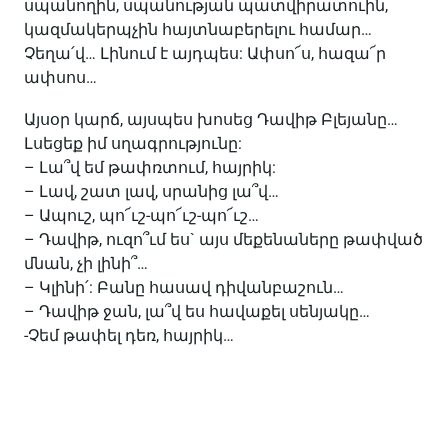
սպանողին, սպանության պատվիրատուին,
կազմակերպչին հայտնաբերելու համար…
Չեղա՛վ… Լինում է այդպես: Ափսո՜ս, հազա՜ր
ափսոս…
Այսօր կարճ, այսպես խոսեց Դավիթ Բլեյանը…
Լսեցեք իմ սղագրությունը:
– Լա՞վ եմ թափռտում, հայրիկ:
– Լավ, շատ լավ, սրանից լա՞վ…
– Ապուշ, պո՜ւշ-պո՜ւշ-պո՜ւշ…
– Դավիթ, ուզո՞ւմ ես` այս մեքենաները թափված
մնան, չի լինի՞…
– Կլինի՛: Բանը հասավ դիվանբաշուն…
– Դավիթ ջան, լա՞վ ես հավաքել սենյակը…
-Չեմ թափել դեռ, հայրիկ…