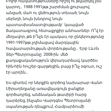
Բոլոր հակասությունները հիշել ու թվարկել չեմ
կարող… 1988-1991թթ շարժման քուրայով
անցած, մահ ու ցնծություն տեսած, նույն
սերնդի, նույն խնդրով, նույն
պատասխանատվությամբ` կապված
ճակատագրով, հետաքրքիր անհատներ: Ո՞վ էր
մեղավոր, թե ի՞նչն էր պակաս, որ ընկերությունը
1991-1997թթ չդիմացավ մարդկային
հավատարմության փորձությանը… Երբ Լևոն
Տեր-Պետրոսյանը 2008-ին մեծ
քաղաքականություն վերադարձավ, կարծես
հին-հին հուշեր զարթեցին, բայց ի՞նչ օգուտ, ուշ
էր արդեն…
Ես գիտեմ, որ ներքին գործոց նախարար Վանո
Սիրադեղյանը առավելագույն ջանքեր
գործադրեց, անձնական թասիբի հարց
դարձրեց, ինչպես Վարդգես Պետրոսյանի
սպանության դեպքում, Համբարձումի