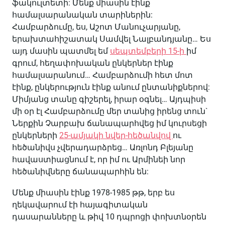
ֆակուլտետի: Մենք միասին էինք
համալսարանական տարիներին:
Համբարձումը, ես, Աշոտ Մանուչարյանը,
երախտահիշատակ Սամվել Նալբանդյանը… Ես
այդ մասին պատմել եմ
սեպտեմբերի 15-ի
իմ
գրում, հեղափոխական ընկերներ էինք
համալսարանում… Համբարձումի հետ մոտ
էինք, ընկերություն էինք անում ընտանիքներով:
Միմյանց տանը գիշերել, իրար օգնել… Այդպիսի
մի օր էլ Համբարձումը մեր տանից իրենց տուն`
Ներքին Չարբախ ճանապարհվեց իմ կուրսեցի
ընկերների
25-ամյակի նվեր-հեծանվով
ու
հեծանիվս չվերադարձրեց… Առլոնդ Բլեյանը
հավաստիացնում է, որ իմ ու Արմինեի նոր
հեծանիվները ճանապարհին են:
Մենք միասին էինք 1978-1985 թթ, երբ ես
ղեկավարում էի հայագիտական
դասարանները և թիվ 10 դպրոցի փոխտնօրեն