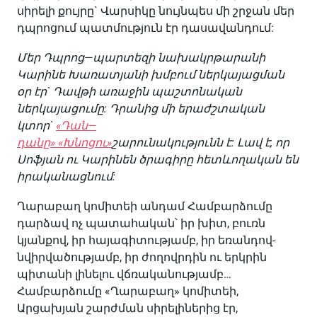
սիրելի քույրը` Վարսիկը նույնպես մի շրջան մեր
դպրոցում պատմություն էր դասավանդում:
Մեր
Դպրոց
—
պարտեզի
նախակրթարանի
Կարինե
Խառատյանի
խմբում
ներկայացման
օր
էր
`
Դավթի
առաջին
պաշտոնական
ներկայացումը
:
Դրանից
մի
երաժշտական
կտոր
`
«
Դան
—
դանը
»
«
Խնոցու
»
շարունակությունն
է
:
Լավ
է
,
որ
Սոֆյան
ու
Կարինեն
ծրագիրը
հետևողական
են
իրականացնում
:
Ղարաբաղ կոմիտեի անդամ Համբարձումը
դարձավ ոչ պատահական՝ իր խիտ, բուռն
կյանքով, իր հայագիտությամբ, իր եռանդով-
նվիրվածությամբ, իր ժողովրդին ու երկրին
պիտանի լինելու վճռականությամբ…
Համբարձումը «Ղարաբաղ» կոմիտեի,
Արցախյան շարժման սիրելիներից էր,