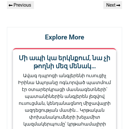
Գրառումների
Previous
Next
Previous
Next
նավարկումը
Post
Post
Explore More
Մի ապի կա երկնքում, նա չի
թողնի մեզ մենակ…
Ավագ դպրոցի անգլերենի ուսուցիչ
Իրինա Ապոյանը ոգևորված պատմում
էր օտարերկրացի մասնագետների՝
պատանիներին անգլերեն լեզվով
ուսուցման, կենդանացնող միջավայրի
ազդեցության մասին… Կրթական
փոխանակումների խելամիտ
կազմակերպումը՝ կրթահամալիրի