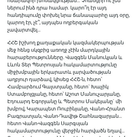
հնարավոր խոսակցության… Չհասցրի ու չեմ
ներում ինձ դրա համար. կարո՞ղ էր այդ
հանդիպումը փոխել նրա ճանապարհը այդ օրը,
կարող էր, չէ՞, այդպես ողբերգական
չավարտվել…
ՀՀՇ իշխող քաղաքական կազմակերպության
մեջ հենց սկզբից առողջ չէին մարդկային
հարաբերությունները. Վազգեն Մանուկյան և
Լևոն Տեր Պետրոսյան հակամարտությունը
միջխմբային երկարատև լարվածության
աղբյուր դարձավ, կիսեց ՀՀՇ-ն, հետո՝
Համբարձում Գալստյանը, հետո` Խաչիկ
Ստամբոլցյանը, հետո՝ Աշոտ Մանուչարյանը,
Էդուարդ Եգորյանը և Պետրոս Մակեյանը` մի
խմբով, Կարապետ Ռուբինյանը, Վանո-Հրանտ
Բագրատյան, Վանո-Դավիթ Շահնազարյան…
հետո Վանո-Վազգեն Սարգսյան
հակամարտությունը վերջին հարվածն եղավ…