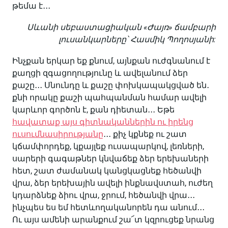
թեմա է․․․
Սևանի սեբաստացիական «Ժայռ» ճամբարի
լուսանկարները՝ Հասմիկ Պողոսյանի:
Ինչքան երկար եք քնում, այնքան ուժգնանում է
քաղցի զգացողությունը և ավելանում ձեր
քաշը․․․ Սնունդը և քաշը փոխկապակցված են․
քնի որակը քաշի պահպանման համար ավելի
կարևոր գործոն է, քան դիետան․․․ Եթե
հավատաք այս գիտնականներին ու իրենց
ուսումնասիրությանը
․․․ քիչ կքնեք ու շատ
կճամփորդեք, կքայլեք ուսապարկով, լեռների,
սարերի գագաթներ կնվաճեք ձեր երեխաների
հետ, շատ ժամանակ կանցկացնեք հեծանվի
վրա, ձեր երեխային ավելի ինքնավստահ, ուժեղ
կդարձնեք ձիու վրա, ջրում, հեծանվի վրա․․․
ինչպես ես եմ հետևողականորեն դա անում․․․
Ու այս ամենի արանքում շա՜տ կզրուցեք նրանց