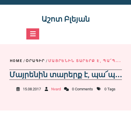
Skip
to
content
Աշոտ Բլեյան
HOME
/
ՕՐԱԳԻՐ
/
ՄԱՅՐԵՆԻՆ ՏԱՐԵՐՔ Է, ՊԱ՜Պ․․․
Մայրենին տարերք է, պա՜պ․․․
15.08.2017
Nvard
0 Comments
0 Tags