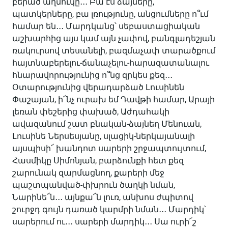
բերած աղմուկը․․․ Բա էս ձայները,
պատկերները, բա լռությունը, անցումները ո՞ւմ
համար են․․․ Մարդկանց՝ սեբաստացիական
աշխարհից այս կամ այն չափով, բանգլադեշյան
ռակուրսով տեսանելի, բազմաչափ տարածքում
հայտնաբերելու-ճանաչելու-հարազատանալու
հնարավորությունից ո՞նց զրկես քեզ․․․
Օտարությունից վերադարձած Լուսինեն
Փաշայան, ի՜նչ ուրախ եմ Դավթի համար, Արայի
լեռան փեշերից փախած, Աժդահակի
ավազանում շատ բնական-ձայնեղ Մենուան,
Լուսինե Ներսեսյանը, սլացիկ-ներկայանալի
այսպիսի՜ խանդոտ սարերի շրջապտույտում,
Հասմիկը Սիմոնյան, բարձունքի հետ քեզ
շարունակ զարմացնող, քարերի մեջ
պաշտպանված-փխրուն ծաղկի նման,
Նարինե՜ն․․․ այնքա՜ն լուռ, անխոս ժպիտով
շուրջդ գույն դառած կարմրի նման․․․ Մարդիկ՝
սարերում ու․․․ սարերի մարդիկ․․․ Սա ուրի՜շ