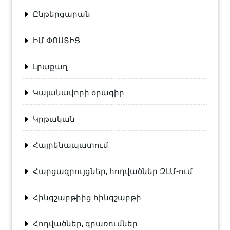
Ընթերցարան
ԻՄ ՓՈՍՏԻՑ
Լրաքաղ
Կալանավորի օրագիր
Կրթական
Հայրենապատում
Հարցազրույցներ, հոդվածներ ԶԼՄ-ում
Հինգշաբթիից հինգշաբթի
Հոդվածներ, գրառումներ