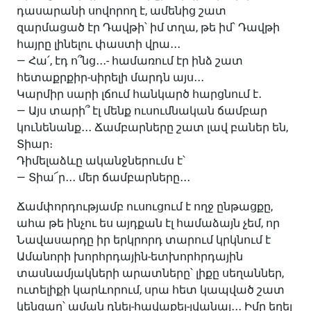
դասարանի սովորող է, ամենից շատ
զարմացած էր Դավթի՝ իմ տղա, թե իմ՝ Դավթի
հայրը լինելու փաստի վրա․․․
— Հա՛, էդ ո՞նց․․․- համառում էր ինձ շատ
հետաքրքիր-սիրելի մարդն այս․․․
Կարմիր սարի լճում հանկարծ հարցնում է․
— Այս տարի՞ էլ մենք ուսումնական ճամբար
կունենանք․․․ Ճամբարները շատ լավ բաներ են,
Տիար։
Դիմելաձևը ականջներումս է՝
— Տիա՜ր․․․ մեր ճամբարները․․․
Ճամփորդությամբ ուսուցում է ողջ ընթացքը,
ահա թե ինչու ես այդքան էլ համաձայն չեմ, որ
Նավասարդը իր երկրորդ տարում կրկնում է
Ամանորի խորհրդային-ետխորհրդային
տասնամյակների արատները՝ լիքը սեղաններ,
ուտելիքի կարևորում, սրա հետ կապված շատ
կենցաղ՝ աման դնել-հավաքել-լվանալ․․․ Իմը եղել