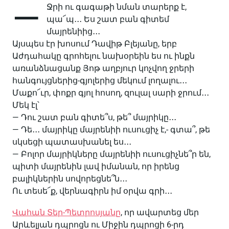
—
Ջրի ու գագաթի նման տարերք է,
պա՜պ․․․ Ես շատ բան գիտեմ
մայրենիից․․․
Այսպես էր խոսում Դավիթ Բլեյանը, երբ
Աժդահակը գրոհելու նախօրեին ես ու ինքն
առանձնացանք Յոթ աղբյուր կոչվող ջրերի
հանգույցներից-գյոլերից մեկում լողալու․․․
Մաքո՜ւր, փոքր գյոլ հոսող, զուլալ սարի ջրում․․․
Մեկ էլ՝
— Դու շատ բան գիտե՞ս, թե՞ մայրիկը․․․
— Դե․․․ մայրիկը մայրենիի ուսուցիչ է,- գտա՞, թե
սկսեցի պատասխանել ես․․․
— Բոլոր մայրիկները մայրենիի ուսուցիչնե՞ր են,
պիտի մայրենին լավ իմանան, որ իրենց
բալիկներին սովորեցնե՞ն․․․
Ու տեսե՜ք, վերնագիրն իմ օրվա գրի․․․
Վահան Տեր-Պետրոսյանը
, որ ավարտեց մեր
Արևելյան դպրոցն ու Միջին դպրոցի 6-րդ