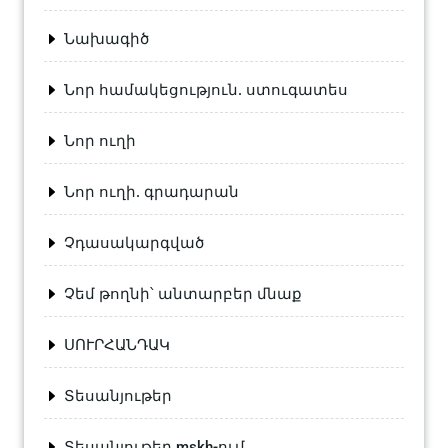
Նախագիծ
Նոր համակեցություն. ստուգատես
Նոր ուղի
Նոր ուղի. գրադարան
Չդասակարգված
Չեմ թողնի՝ անտարբեր մնաք
ՍՈՒՐՀԱՆԴԱԿ
Տեսանյութեր
Տեսանյութեր mskh-ում