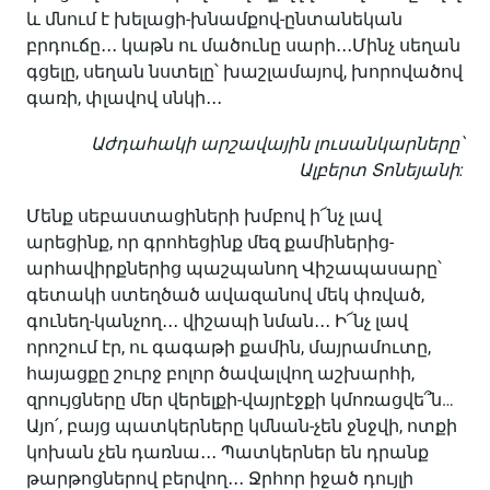
և մնում է խելացի-խնամքով-ընտանեկան
բրդուճը․․․ կաթն ու մածունը սարի․․․Մինչ սեղան
գցելը, սեղան նստելը՝ խաշլամայով, խորովածով
գառի, փլավով սնկի․․․
Աժդահակի արշավային լուսանկարները՝
Ալբերտ Տոնեյանի:
Մենք սեբաստացիների խմբով ի՜նչ լավ
արեցինք, որ գրոհեցինք մեզ քամիներից-
արհավիրքներից պաշպանող Վիշապասարը՝
գետակի ստեղծած ավազանով մեկ փռված,
գունեղ-կանչող․․․ վիշապի նման․․․ Ի՜նչ լավ
որոշում էր, ու գագաթի քամին, մայրամուտը,
հայացքը շուրջ բոլոր ծավալվող աշխարհի,
զրույցները մեր վերելքի-վայրէջքի կմոռացվե՞ն…
Այո՛, բայց պատկերները կմնան-չեն ջնջվի, ոտքի
կոխան չեն դառնա․․․ Պատկերներ են դրանք
թարթոցներով բերվող․․․ Ջրհոր իջած դույլի