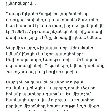
չլմփոցներով․․․
Դավիթ Բլեյանը Գողթի հուշարձանին իր
ուսուցիչ Լուսինեի, ուրախ տնօրեն Տաթևիկի
հետ կարդում էր տառ-տառ, ինչպես քանդակվել
էր, 1936-1937 թթ ստալինյան զոհերի հիշատակի
մասին տողերը․․․ Ի՞նչը մոռացվի-գնա․․․ կմնա․․․
Կարմիր սարը, Վիշապասարը, Աժդահակը
կմնան՝ ինչպես կանչող պատկերները
Սպիտակասարի, Նազելի սարի․․․ Մի կազմով՝
սեբաստացիների, Բլեյանների, կվերադառնանք
շա՜տ շուտով, բայց հուլիսի սկզբին․․․
Մարդիկ բացվում են ճամփորդության
ժամանակ, ինչպես․․․ սարերը, որպես ձգվող-
երկա՜ր պատկերադարան․․․ Ես միշտ չեմ
հասկացել արշավում ուրիշ, այլ աշխարհից
բերված միջոցները, երաժշտությունը, խմիչքի