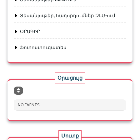
Տեսանյութեր, հաղորդումներ ԶԼՄ-ում
ՕՐԱԳԻՐ
Ֆոտոստուգատես
Օրացույց
NO EVENTS
Մուտք