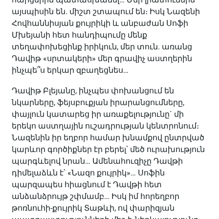
այսպիսին են. միշտ շտապում են։ Իսկ Նազենի
Հովհաննիսյան քույրիկի և անբաժան Սոֆի
Մխեյանի հետ հանդիպումը մենք
տեղափոխեցինք իրիկուն, մեր տուն. առանց
Դավիթ «սրտակերի» մեր գրավիչ աստղերին
ինչպե՞ս երկար զբաղեցնես…
Դավիթ Բլեյանը, ինչպես փոխանցում են
նկարները, ֆեյսբուքյան իրարանցումները,
փայլուն կատարեց իր առաքելությունը` մի
երեկո աստղային ուշադրության կենտրոնում։
Նազենին իր եղբոր համար խնամքով ընտրված
կարևոր գործիքներ էր բերել՝ մեծ ուրախություն
պարգևելով նրան… Ամենահուզիչը Դավթի
դիմելաձևն է՝ «Նազո քույրիկ»… Սոֆին
պարզապես հիացնում է Դավթի հետ
անձանձրույթ շփմամբ… Իսկ իմ հորեղբոր
թոռնուհի-քույրիկ Տաթևի, ով փարիզյան