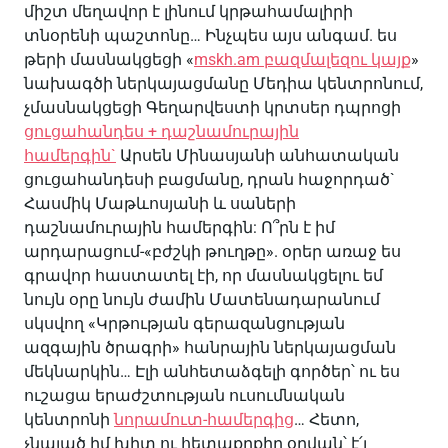
միշտ մեղավոր է լինում կրթահամալիրի
տնօրենի պաշտոնը… Ինչպես այս անգամ. ես
թերի մասնակցեցի «
mskh.am բազմալեզու կայք
»
նախագծի ներկայացմանը Մեդիա կենտրոնում,
չմասնակցեցի Գեղարվեստի կրտսեր դպրոցի
ցուցահանդես + դաշնամուրային
համերգին`
Արսեն Մինասյանի անհատական
ցուցահանդեսի բացմանը, դրան հաջորդած`
Հասմիկ Մաթևոսյանի և սաների
դաշնամուրային համերգին: Ո՞րն է իմ
արդարացում-«բժշկի թուղթը». օրեր առաջ ես
գրավոր հաստատել էի, որ մասնակցելու եմ
նույն օրը նույն ժամին Մատենադարանում
սկսվող «Կրթության գերազանցության
ազգային ծրագրի» հանրային ներկայացման
մեկնարկին… Էլի անհետաձգելի գործեր՝ ու ես
ուշացա երաժշտության ուսումնական
կենտրոնի
նորամուտ-համերգից
… Հետո,
չնայած իմ խիտ ու հետաքրքիր օրվան՝ է՛լ