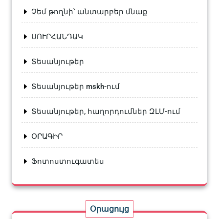
Չեմ թողնի՝ անտարբեր մնաք
ՍՈՒՐՀԱՆԴԱԿ
Տեսանյութեր
Տեսանյութեր mskh-ում
Տեսանյութեր, հաղորդումներ ԶԼՄ-ում
ՕՐԱԳԻՐ
Ֆոտոստուգատես
Օրացույց