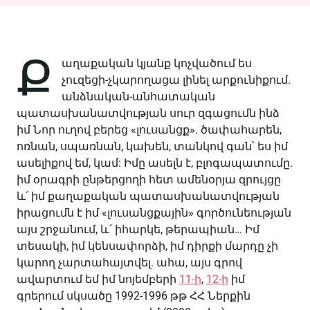
Ք
աղաքական կյանք կոչվածում ես
չուզեցի-չկարողացա լինել արքունիքում.
անձնական-անհատական
պատասխանատվության սուր զգացումն ինձ
իմ Նոր ուղով բերեց «լուսանցք». ծափահարեն,
ոռնան, սպառնան, կախեն, տանկով գան՝ ես իմ
ասելիքով եմ, կամ: Իմը ասելն է, բլոգապատումը.
իմ օրագրի ընթերցողի հետ ամենօրյա զրույցը
և՛ իմ քաղաքական պատասխանատվության
իրացումն է իմ «լուսանցքային» գործունեության
այս շրջանում, և՛ իհարկե, թերապիան… Իմ
տեսակի, իմ կենսափորձի, իմ դիրքի մարդը չի
կարող չարտահայտվել. ահա, այս գրով
ավարտում եմ իմ նոյեմբերի
11-ի
,
12-ի
իմ
գրերում սկսածը 1992-1996 թթ ՀՀ Ներքին