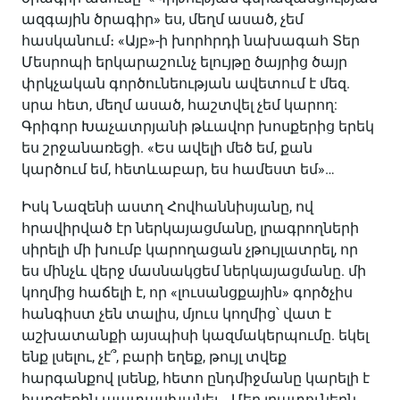
ազգային ծրագիր» ես, մեղմ ասած, չեմ
հասկանում։ «Այբ»-ի խորհրդի նախագահ Տեր
Մեսրոպի երկարաշունչ ելույթը ծայրից ծայր
փրկչական գործունեության ավետում է մեզ.
սրա հետ, մեղմ ասած, հաշտվել չեմ կարող:
Գրիգոր Խաչատրյանի թևավոր խոսքերից երեկ
ես շրջանառեցի. «Ես ավելի մեծ եմ, քան
կարծում եմ, հետևաբար, ես համեստ եմ»…
Իսկ Նազենի աստղ Հովհաննիսյանը, ով
հրավիրված էր ներկայացմանը, լրագրողների
սիրելի մի խումբ կարողացան չթույլատրել, որ
ես մինչև վերջ մասնակցեմ ներկայացմանը. մի
կողմից հաճելի է, որ «լուսանցքային» գործչիս
հանգիստ չեն տալիս, մյուս կողմից՝ վատ է
աշխատանքի այսպիսի կազմակերպումը. եկել
ենք լսելու, չէ՞, բարի եղեք, թույլ տվեք
հարգանքով լսենք, հետո ընդմիջմանը կարելի է
հարցերին պատասխանել… Մեր լրատուներն