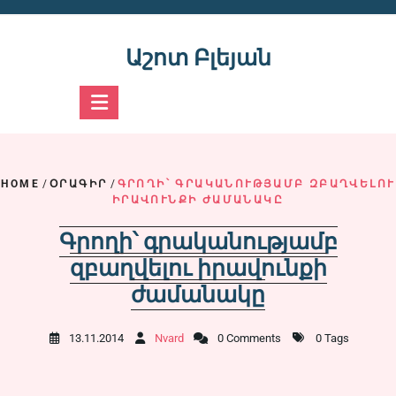
Skip
to
content
Աշոտ Բլեյան
HOME
/
ՕՐԱԳԻՐ
/
ԳՐՈՂԻ՝ ԳՐԱԿԱՆՈՒԹՅԱՄԲ ԶԲԱՂՎԵԼՈՒ
ԻՐԱՎՈՒՆՔԻ ԺԱՄԱՆԱԿԸ
Գրողի՝ գրականությամբ
զբաղվելու իրավունքի
ժամանակը
13.11.2014
Nvard
0 Comments
0 Tags