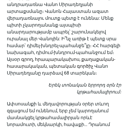
անդրադառնա Վանո Սիրադեղյանի
արտաքսմանը։ Վանոն Հայաստան ազատ
վերադառնալու մուտք պետք է ունենա: Մենք
պիտի չկարողանանք այսպիսի
անարդարությամբ ապրել՝ շարունակելով
ուրանալ մեր Վանոյին: Ի՞նչ առիթ է պետք սրա
համար՝ դիմել-խնդրել-պահանջե՞լը։ ՀՀ հարգելի
նախագահ, դիմում-խնդրում-պահանջում եմ։
Այսօր
գրող, հրապարակախոս, քաղաքական-
հասարակական, պետական գործիչ
Վանո
Սիրադեղյանը դարձավ 68 տարեկան։
Երեկ տոնական երրորդ օրն էր
կրթահամալիրում։
Ափսոսանքի և մեղավորության օրեր տևող
զգացում եմ ունենում, երբ չեմ կարողանում
մասնակցել կրթահամալիրյան որևէ
նորամուտի, մեկնարկի, հավաքի… Դրանում