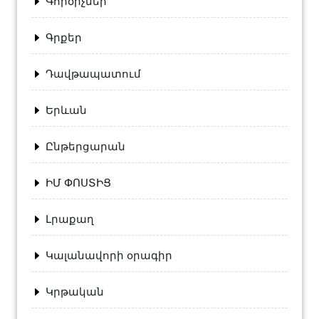
Գործիչներ
Գրքեր
Դավթապատում
Երևան
Ընթերցարան
ԻՄ ՓՈՍՏԻՑ
Լրաքաղ
Կալանավորի օրագիր
Կրթական