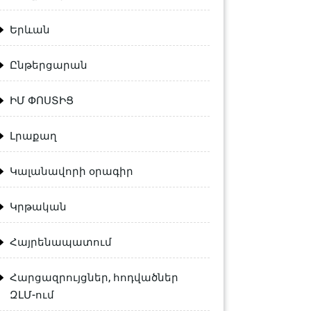
Երևան
Ընթերցարան
ԻՄ ՓՈՍՏԻՑ
Լրաքաղ
Կալանավորի օրագիր
Կրթական
Հայրենապատում
Հարցազրույցներ, հոդվածներ
ԶԼՄ-ում