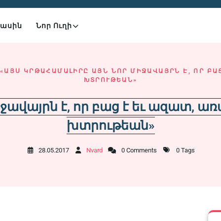
Մասին
Նոր Ուղի
«ԱՅՍ ԿՐԹԱՀԱՄԱԼԻՐԸ ԱՅՆ ՆՈՐ ՄԻՋԱՎԱՅՐՆ Է, ՈՐ ԲԱ
ԽՏՐՈՒԹԵԱՆ»
իջավայրն է, որ բաց է եւ ազատ, ա
խտրութեան»
28.05.2017
Nvard
0 Comments
0 Tags