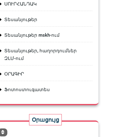
ՍՈՒՐՀԱՆԴԱԿ
Տեսանյութեր
Տեսանյութեր mskh-ում
Տեսանյութեր, հաղորդումներ
ԶԼՄ-ում
ՕՐԱԳԻՐ
Ֆոտոստուգատես
Օրացույց