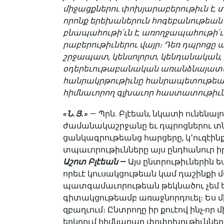
միջացքներու փոխյարաբերութիւն է, 
որոնք երեխաներուն հոգեբանութեան վ
բնապահութի՛ւն է, առողջապահութի՛ւ
րաբերութիւներու վայր։ Դեռ դպրոցը 
շրջապատ, կենսոլորտ, կենդանական, դ
օդերեւութաբանական առանձնայատկու
հանրակրթութիւնը հանրապետութեան 
հիմնաւորող գլխաւոր հաստատութիւ
«Ն.Յ.»
— Պրն. Բլէեան, նկատի ունեն
ժամանակաշրջանը եւ դպրոցներու տնօ
ցանկագրութեանց հարցերը, կ՚ուզէին
տպաւորութիւնները այս ընդհանուր 
Աշոտ Բլէեան —
Այս ընտրութիւ­ներին 
որեւէ կուսակցութեան կամ դաշինքի մ
պատգա­մաւորութեան թեկնա­ծու չեմ ե
գիտակցութեամբ առաջ­նորդուել։ Ես
զբաղւում։ Ընտրողը իր քուէով ինչ-որ
երկրում հիմնարար փոփոխութիւննե