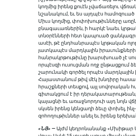
կողմից իրենց քուէն չվաճառելու վճռ
նշանակում, եւ ես այդպէս համոզուած 
Միւս կողմից, փոփոխութիւնները առըն
բնագաւառներին, ի հարկէ նաեւ կրթակ
տնօրէնների հետ կապուած ցանկագրո
ասէի, թէ ընդհանրապէս կրթական ոլո
յատ­կապէս մարդկալին իրաւունքների 
հանրակրթութիւնը խարսխուած չէ սով
որպէսզի ուսուցման ողջ ընթացքում ձ
շարունակի գործել որպէս մարդկային 
Հայաստանում թիվ մէկ խնդիրը հասարակ
հրաշքների տեսքով, այլ սովորա­կան 
գիտակցում է իր դերակատարութեան, 
կայացնի եւ առաջնորդուի այդ նոյն վ
սկսեն իրենց կենցաղի ձեւը փոխել, ին
զոհողութիւններ անել եւ իրենց եր
«ՆՅ» —
Այժմ կեդրոնանանք «Մխիթար 
վրայ։ Ասկէ 15 տարի առաջ միայն մայր 