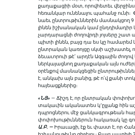
քաղաքացիի մօտ, որովհետեւ վերջինս ա
հեռանկար ունենալու պահանջ ունի։ 
նաեւ ընտրութիւններին մասնակցող 9
լինեն իշխանական կամ ընդդիմադիր կո
չարդարացնի ժողովրդի յոյսերը շատ պ
պիտի լինեն, բայց դա ես կը համարեմ կ
ընտրական կառոյցը սկսի աշխատել, 
ձեւաւորուի թէ՝ արդէն Ազգային ժողո
ներկայացնող քաղաքական այն ուժեր
օրէնքով մասնակցեցին ընտրութիւննե
է, անկախ այն բանից, թէ ո՛վ քանի տ
հայեացքներից։
«ՆՅ»
— Ճիշդ է, որ ընտրական փոփոխո
տակաւին ակա­նատես կ՚ըլլանք հին 
դպրոցներու մէջ ցանկագրութեան հարց
փոփոխութիւններուն հակառակ կը գո
Ա.Բ. —
Իրաւացի, էք եւ փաստ է, որ 
իշխանու­թիւնը զիջելու։ Բայց ապրիլի