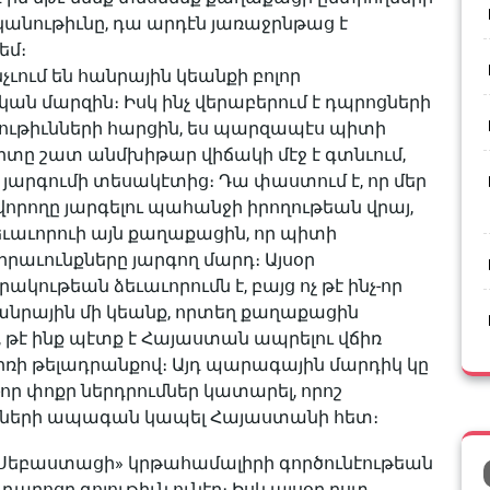
ականութիւնը, դա արդէն յառաջրնթաց է
եմ։
չւում են հանրային կեանքի բոլոր
ան մարզին։ Իսկ ինչ վերաբերում է դպրոցների
ւթիւնների հարցին, ես պարզապէս պիտի
րտը շատ անմխի­թար վիճակի մէջ է գտնւում,
յարգումի տեսակէտից։ Դա փաստում է, որ մեր
որողը յարգելու պահանջի իրողութեան վրայ,
եւաւորուի այն քաղաքացին, որ պիտի
իրաւունքները յարգող մարդ։ Այսօր
ութեան ձեւաւորումն է, բայց ոչ թէ ինչ-որ
հանրային մի կեանք, որտեղ քաղաքացին
թէ ինք պէտք է Հայաստան ապրելու վճիռ
ճիռի թելադրանքով։ Այդ պա­րագային մարդիկ կը
չ-որ փոքր ներդրումներ կատարել, որոշ
եխաների ապագան կապել Հայաստանի հետ։
Սեբաստացի» կրթահամալիրի գործունէութեան
դպրոցը գոյութիւն ունէր։ Իսկ այսօր ըստ