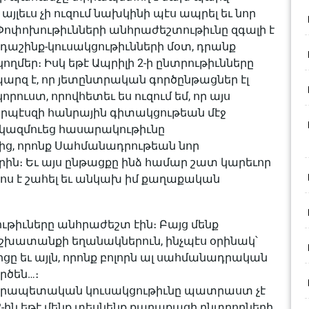
յլեւս չի ուզում նախ­կինի պէս ապրել եւ նոր
Փոփոխութիւնների անհրաժեշտութիւնը զգալի է
 դաշինք-կուսակցութիւնների մօտ, դրանք
ղմեր։ Իսկ եթէ Ապրիլի 2-ի ընտրութիւնները
արզ է, որ յետընտրական գործընթացներ էլ
որուստ, որովհետեւ ես ուզում եմ, որ այս
որպէսզի հանրային գիտակցութեան մէջ
վ կազմուեց հասարակութիւնը
ից, որոնք Սահմանադրութեան նոր
րին։ Եւ այս ընթացքը ինձ համար շատ կարեւոր
ոկոս է շահել եւ անկախ իմ քաղաքական
ւթիւները անհրաժեշտ էին։ Բայց մենք
աշխատանքի եղանակներուն, ինչպէս օրինակ՝
ը եւ այլն, որոնք բոլորն ալ սահմանադրական
րծեն…։
Հանրապետական կուսակցութիւնը պատրաստ չէ
 2-ին եթէ մենք տեսնենք քաղաքացի ընտրողների