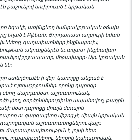
ն քաշուելով նուիրուած է կրթական
րը եզակի, առինքնող հանրակրթական օճախ
րը եղած է Բլէեան։ Յորդառատ աղբիւրի նման
իւնները, գաղափարները ինքնաբուխ,
քնութեան ակունքներէն եւ ազատ, ինքնավար
րաւելով շրջապատը, միջավայրը։ Այո, կրթական
ն են։
ստեղծումէն ի վեր՝ կառոյցը անցած է
ած է յեղաշրջումներ, որոնք դպրոցը
ը սնող, մարդամօտ, աշխատունակ,
րծի լծող, գործընկերութիւնը ապահովող, թաղին
եանի մօտ դպրոցը միայն մտային
բարող ու զարգացնող միջոց չէ, միայն կրթական
րտադպրոցական աշխատանոցներու վայր,
եւ ճարտարապետութիւն է, լոյսի հետ
ու, լուսամուտներու, ներքին կահաւորման,