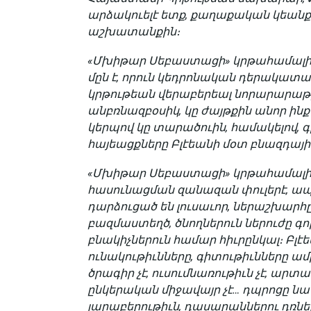
արձակուելէ ետք, քաղաքական կեանքէ
աշխատանքին։
«Մխիթար Սեբաստացի» կրթահամալի
մըն է, որուն կեդրոնական դերակատա
կրթութեան վերաբերեալ նորարարաթ
անբռնազբօսիկ, կը ժայթքին անոր ին
կերպով կը տարածուին, համակելով, գ
հայ­եացքները Բլէեանի մօտ բնազդայի
«Մխիթար Սեբաստացի» կրթահամալիրի 
հասունացման զանազան փուլերէ, ապր
դարձուցած են լուսաւոր, ներաշխարհ
բազմաստեղծ, ծնողներուն ներուժը գո
բնակիչներուն համար հիւրընկալ։ Բլէ
ունակութիւնները, գիտութիւնները ամ
ծրագիր չէ, ուսումնառութիւն չէ, ա
ընկերական միջավայր չէ… դպրոցը նա
յարաբերութիւն, դա­սարաններու դռներ