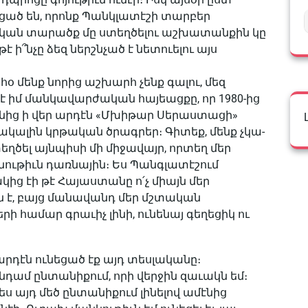
լցած են, որոնք Պանկլատէշի տարբեր
թական տարածք մը ստեղծելու աշխատանքին կը
 ի՞նչը ձեզ ներշնչած է նետուելու այս
հօ մենք նորից աշխարհ չենք գալու, մեզ
է իմ մանկավարժական հայեացքը, որ 1980-ից
կանից ի վեր արդէն «Մխիթար Սերաստացի»
ակալին կրթա­կան ծրագրեր։ Գիտեք, մենք չկա­
ծել այնպիսի մի միջավայր, որտեղ մեր
նութիւն դառնային։ Ես Պանգլատէշում
կից էի թէ Հայաստանը ո՛չ միայն մեր
յրն է, բայց մանավանդ մեր մշտական
րի համար գրաւիչ լինի, ունենայ գեղեցիկ ու
դէն ունեցած էք այդ տեսլականը։
անդամ ընտանիքում, որի վերջին զաւակն եմ։
ես այդ մեծ ընտանիքում լինելով ամէնից