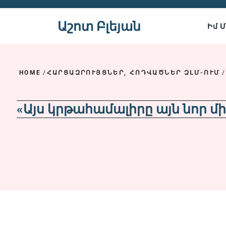
Skip
to
Աշոտ Բլեյան
Իմ 
content
HOME
/
ՀԱՐՑԱԶՐՈՒՅՑՆԵՐ, ՀՈԴՎԱԾՆԵՐ ԶԼՄ-ՈՒՄ
/
«Այս կրթահամալիրը այն նոր մ