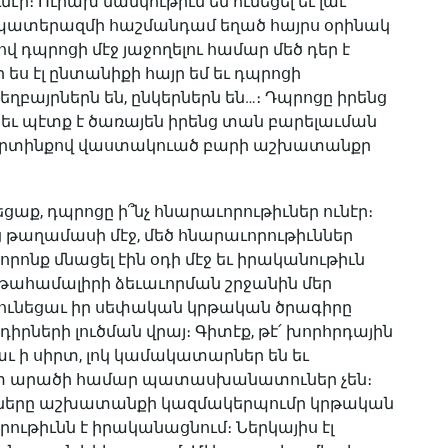
ի։ Ուրախ մանկութիւն եմ ունեցել եւ լաւ
ւ պատերազմի հաշմանդամ եղած հայրս օրինակ
վ դպրոցի մէջ յաջողելու համար մեծ դեր է
ես էլ ընտանիքի հայր եմ եւ դպրոցի
եղբայրներն են, ընկերներն են…։ Դպրոցը իրենց
եւ պէտք է ծառայեն իրենց տան բարելաւման
քրտինքով վաստակուած բարի աշխատանքր
ցաք, դպրոցը ի՞նչ հնարաւորութիւներ ունէր։
 թաղամասի մէջ, մեծ հնարաւորութիւններ
որոնք մնացել էին օդի մէջ եւ իրականութիւն
 կրթահամալիրի ձեւաւորման շրջանին մեր
 ունեցաւ իր սեփական կրթական ծրագիրը
դիրների լուծման վրայ։ Գիտէք, թէ՛ խորհրդային
 ցաւ ի սիրտ, լոկ կամակատարներ են եւ
ատ արածի համար պատասխանատուներ չեն։
ները աշխատանքի կազմակերպումր կրթական
ւթիւնն է իրականացնում։ Ներկայիս էլ