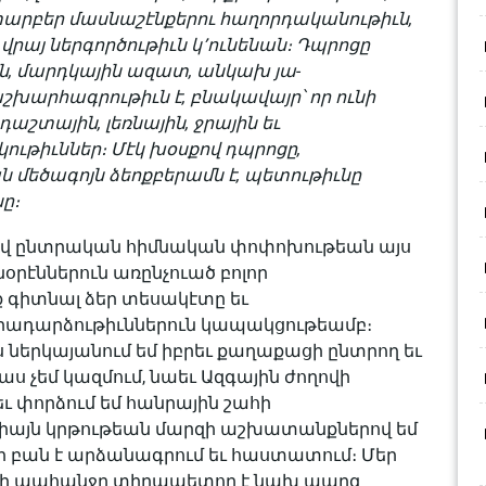
տարբեր մասնաշէնքերու հաղորդականութիւն,
րայ ներգործութիւն կ՚ունենան։ Դպրոցը
ն, մարդկային ազատ, անկախ յա­
աշխարհագրութիւն է, բնակավայր՝ որ ունի
աշտային, լեռնային, ջրային եւ
թիւններ։ Մէկ խօսքով դպրոցը,
մեծագոյն ձեոքբերամն է, պետութիւնը
նը։
ալով ընտրական հիմնական փոփոխութեան այս
րէններուն առընչուած բոլոր
ք գիտնալ ձեր տեսակէտը եւ
իրադարձութիւններուն կապակցութեամբ։
ես ներկայանում եմ իբրեւ քաղաքացի ընտրող եւ
աս չեմ կազմում, նաեւ Ազգային ժողովի
ւ փորձում եմ հանրային շահի
 միայն կրթութեան մարզի աշխատանքներով եմ
 մի բան է արձանագրում եւ հաստատում։ Մեր
րի պահանջը տիրապե­տող է նախ պարզ