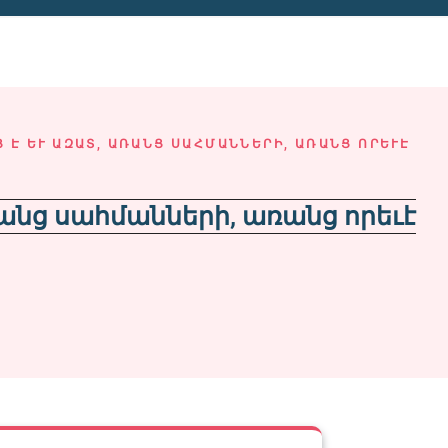
Ց Է ԵՒ ԱԶԱՏ, ԱՌԱՆՑ ՍԱՀՄԱՆՆԵՐԻ, ԱՌԱՆՑ ՈՐԵՒԷ
ռանց սահմանների, առանց որեւէ