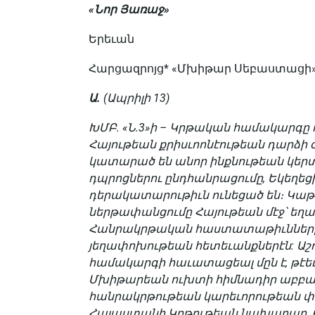
«
Նոր
Յառաջ»
Երեւան
Հարցազրոյց* «Մխիթար Սեբաստացի» 
Ա.
(Ապրիլի 13)
ԽՄԲ. «Ն.3»ի – Կրթական համակարգը ո
Հայութեան քրիսւոոնէութեան դարձի օր
կատարած են անոր ինքնութեան կեր
դպրոցներու ընդհանրացումը, Եկեղեց
դերակատարութիւն ունեցած են։ Կաթ
ներթափանցումը Հայութեան մէջ՝ եղած
Հանրակրթական հաստատաթիւնները ն
յեղափոխութեան հետեւանքներէն: Աշ
համակարգի հաւատացեալ մըն է, թէեւ
Մխիթարեան ուխտի հիմնադիր աբբահօր
հանրակրթութեան կարեւո­րութեան փ
Հայաստանի Կրթութեան նախարար, Ք