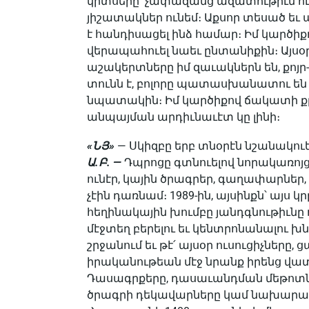
կրտսերը՝ չափազանց ազատութիւն ունէ
յիշատակներ ունեմ։ Աքսոր տեսած ե
է հանդիսացել ինձ համար։ Իմ կարծիքո
վերապահուել նաեւ ընտանիքին։ Այսօր 
աշակերտները իմ զաւակներն են, քոյր-
տունն է, բոլորը պատասխանատու են 
նպատակին։ Իմ կարծիքով ճակատի 
անպայման արդիւնաւէտ կը լինի։
«ՆՅ»
— Սկիզբը երբ տնօրէն նշանակուե
Ա.Բ. —
Դպրոցը գտնուելով նորակառոյց
ունէր, կային ծրագրեր, գաղափարներ, 
չէին դառնամ։ 1989-ին, այսինքն՝ այս
հեղինակային խումբը յանդգնութիւնը
մէջտեղ բերելու եւ կենտրոնանալու խն
շրջանում եւ թէ՛ այսօր ուսուցիչները,
իրականութեան մէջ նրանք իրենց վ
Դասագրքերը, դասաւանդման մեթոտ
ծրագրի դեկավարները կամ նախարարո