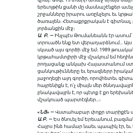
երեւոյթին քանի մը մասնաշէնքեր աւե
շրջանները իրարու առընչելու եւ կր
ծառայեն։ Հետաքրքրական է գիտնալ, թէ
յորձանքին մէջ։
Ա. Բ. —
Ինչպէս Թումանեանն էր ասում՝ 
տրուածն ենք ետ վերադարձնում… Այս 
սկսած այս գործի մէջ եմ։ 1989 թուա
կրթահամտլիրի մէջ մշակում եմ հեղին
րողացանք անկախ Հայաստանում ստեղ
ցանկութիւնները եւ երազներր իրակա
յաջողեցի այդ գործր, որովհետեւ գիտա
հայրենիքն է, ո՛չ միայն մեր ծննդավա
բնակավայրն է, որ պէտք է քո երեխանե
մշակուած պարտէզներ…։
«ՆՅ» —
Վստահաբար փոքր տարիքէն ար
Ա.Բ. —
Ես ծնուել եմ Երեւանում, բազմ
Հայրս ինձ համար նաեւ պապիկ էր, եւ 