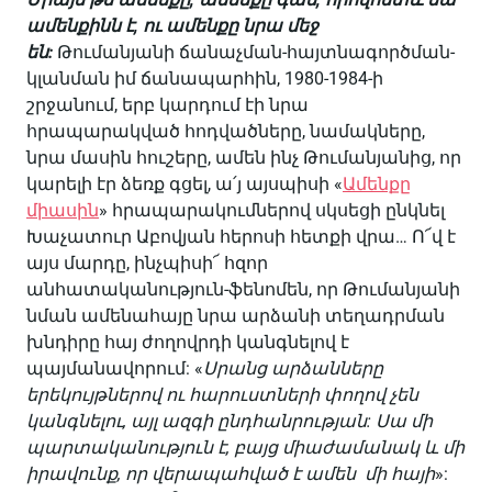
ամենքինն
է
,
ու
ամենքը
նրա
մեջ
են
:
Թումանյանի ճանաչման-հայտնագործման-
կլանման իմ ճանապարհին, 1980-1984-ի
շրջանում, երբ կարդում էի նրա
հրապարակված հոդվածները, նամակները,
նրա մասին հուշերը, ամեն ինչ Թումանյանից, որ
կարելի էր ձեռք գցել, ա՛յ այսպիսի «
Ամենքը
միասին
» հրապարակումներով սկսեցի ընկնել
Խաչատուր Աբովյան հերոսի հետքի վրա… Ո՜վ է
այս մարդը, ինչպիսի՜ հզոր
անհատականություն-ֆենոմեն, որ Թումանյանի
նման ամենահայը նրա արձանի տեղադրման
խնդիրը հայ ժողովրդի կանգնելով է
պայմանավորում: «
Սրանց
արձանները
երեկույթներով
ու
հարուստների
փողով
չեն
կանգնելու
,
այլ
ազգի
ընդհանրության
:
Սա
մի
պարտականություն
է
,
բայց
միաժամանակ
և
մի
իրավունք
,
որ
վերապահված
է
ամեն
մի
հայի
»: