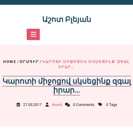
Skip
to
content
Աշոտ Բլեյան
HOME
/
ՕՐԱԳԻՐ
/
ԿԱՐՈՏԻ ՄԻՋՈՑՈՎ ՍԿՍԵՑԻՆՔ ԶԳԱԼ
ԻՐԱՐ…
Կարոտի միջոցով սկսեցինք զգալ
իրար…
27.03.2017
Nvard
0 Comments
0 Tags