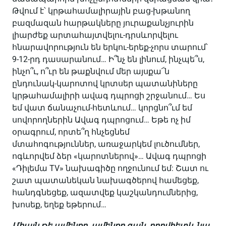
Թվում է՝ կրթահամալիրային բաց-խթանող
բազմազան հարթակները յուրաքանչյուրին
լիարժեք արտահայտվելու-դրսևորվելու
հնարավորություն են երկու-երեք-չորս տարում՝
9-12-րդ դասարանում… Ի՞նչ են լինում, ինչպե՞ս,
ինչո՞ւ, ո՞ւր են թաքնվում մեր այսքա՜ն
ընդունակ-կարոտով կրտսեր պատանիները
կրթահամալիրի ավագ դպրոցի շրջանում… Ես
եմ վատ ճանաչում-հետևում… կորցնո՞ւմ եմ
սովորողներին Ավագ դպրոցում… Եթե ոչ իմ
օրագրում, որտե՞ղ հնչեցնեմ
մտահոգություններ, առաջարկեմ լուծումներ,
ոգևորվեմ ձեր «կարոտներով»… Ավագ դպրոցի
«Դիլեմա TV» նախագիծը ողջունում եմ: Շատ ու
շատ պատանեկան նախագծերով համեցեք,
հանդգնեցեք, ազատվեք կաշկանդումներից,
խոսեք, եղեք եթերում…
Միայն
թե
ամենքը
,
ամենքը
գան
,
որովհետև
նա