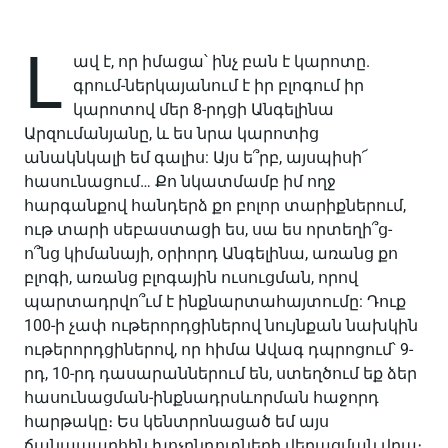
Լ
ավ է, որ իմացա՝ ինչ բան է կարոտը.
գրում-ներկայանում է իր բլոգում իր
կարոտով մեր 8-րդցի Անգելինա
Արզումանյանը, և ես նրա կարոտից
անակնկալի եմ գալիս: Այս ե՞րբ, այսպիսի՜
հասունացում… Քո նկատմամբ իմ ողջ
հարգանքով հանդերձ քո բոլոր տարիքներում,
ութ տարի սեբաստացի ես, սա ես որտեղի՞ց-
ո՞նց կիմանայի, օրիորդ Անգելինա, առանց քո
բլոգի, առանց բլոգային ուսուցման, որով
պարտադրվո՞ւմ է ինքնարտահայտումը: Դուք
100-ի չափ ութերորդցիներով նույնքան նախկին
ութերորդցիներով, որ հիմա Ավագ դպրոցում՝ 9-
րդ, 10-րդ դասարաններում են, ստեղծում եք ձեր
հասունացման-ինքնադրսևորման հաջորդ
հարթակը։ Ես կենտրոնացած եմ այս
ճանապարհին խոչընդոտների վերացման վրա։