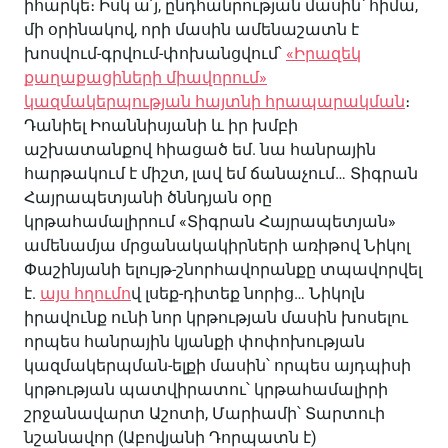
իհարկե։ Իսկ ա՛յ, ընդհանրության մասին՝ հիմա,
մի օրինակով, որի մասին ամենաշատն է
խոսվում-գրվում-փոխանցվում՝
«Իրազեկ
քաղաքացիների միավորում»
կազմակերպության հայտնի հրապարակման
։
Դանիել Իոաննիսյանի և իր խմբի
աշխատանքով հիացած եմ. նա հանրային
հարթակում է միշտ, լավ եմ ճանաչում… Տիգրան
Հայրապետյանի ծննդյան օրը
կրթահամալիրում «Տիգրան Հայրապետյան»
ամենամյա մրցանակակիրների առիթով Նիկոլ
Փաշինյանի ելույթ-շնորհավորանքը տպավորվել
է.
այս հղումո
վ լսեք-դիտեք նորից… Նիկոլն
իրավունք ունի նոր կրթության մասին խոսելու
որպես հանրային կյանքի փոփոխության
կազմակերպման-ելքի մասին՝ որպես այդպիսի
կրթության պատվիրատու՝ կրթահամալիրի
շրջանավարտ Աշոտի, Մարիամի՝ Տարտուի
նշանավոր (Աբովյանի Դորպատն է)