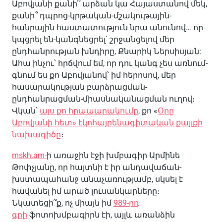
Աբովյանի քանի՞ արձան կա Հայաստանով մեկ,
քանի՞ դպրոց-կրթական-մշակութային-
հանրային հաստատություն նրա անունով… որ
կպցրել են-կանգնեցրել՝ շրջանցելով մեր
ընդհանրության խնդիրը, Քնարիկ Ներսիսյան:
Ահա ինչու՝ հրճվում եմ, որ դու կանգ չես առնում-
գնում ես քո Աբովյանով՝ իմ հերոսով, մեր
հասարակության բարձրացման-
ընդհանրացման-միասնականացման ուղով։
Վկան՝
այս քո հրապարակումը
, քո «
Օրը
Աբովյանի հետ» էկոհայրենագիտական քայլքի
նախագիծը
։
mskh.am-
ի առաջին էջի խմբագիր Արմինե
Թոփչյանը, որ հայտնի է իր անդավաճան-
խստապահանջ անաչառությամբ, սկսել է
հավանել իմ արած լուսանկարները։
Նկատեցի՞ք, ոչ միայն իմ
989-րդ
գրի
ֆոտոխմբագիրն էի, այլև առանձին