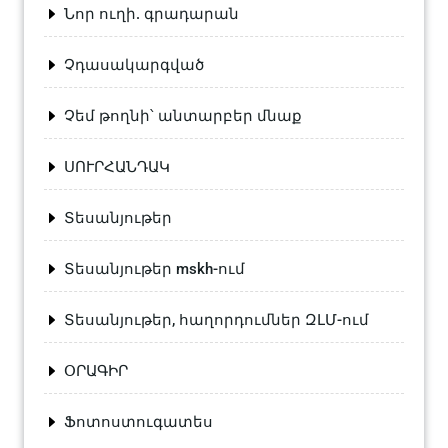
Նոր ուղի. գրադարան
Չդասակարգված
Չեմ թողնի՝ անտարբեր մնաք
ՍՈՒՐՀԱՆԴԱԿ
Տեսանյութեր
Տեսանյութեր mskh-ում
Տեսանյութեր, հաղորդումներ ԶԼՄ-ում
ՕՐԱԳԻՐ
Ֆոտոստուգատես