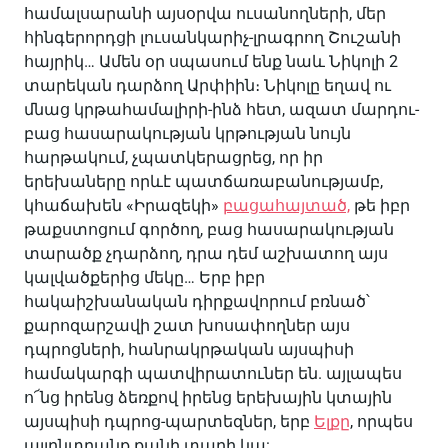
համալսարանի այսօրվա ուսանողների, մեր
հինգերորդցի լուսանկարիչ-լրագրող Շուշանի
հայրիկ… Ամեն օր սպասում ենք նաև Նիկոլի 2
տարեկան դարձող Արփիին։ Նիկոլը եղավ ու
մնաց կրթահամալիրի-ինձ հետ, ազատ մարդու-
բաց հասարակության կրթության նույն
հարթակում, չպատկերացրեց, որ իր
երեխաները որևէ պատճառաբանությամբ,
կհաճախեն «Իրազեկի»
բացահայտած,
թե իբր
թաքստոցում գործող, բաց հասարակության
տարածք չդարձող, դրա դեմ աշխատող այս
կալվածքերից մեկը… Երբ իբր
հակաիշխանական դիրքավորում բռնած՝
քարոզարշավի շատ խոսափողներ այս
դպրոցների, հանրակրթական այսպիսի
համակարգի պատվիրատուներ են. այլապես
ո՜նց իրենց ձեռքով իրենց երեխային կտային
այսպիսի դպրոց-պարտեզներ, երբ
Ելքը
, որպես
այլընտրանք քանի տարի կա: