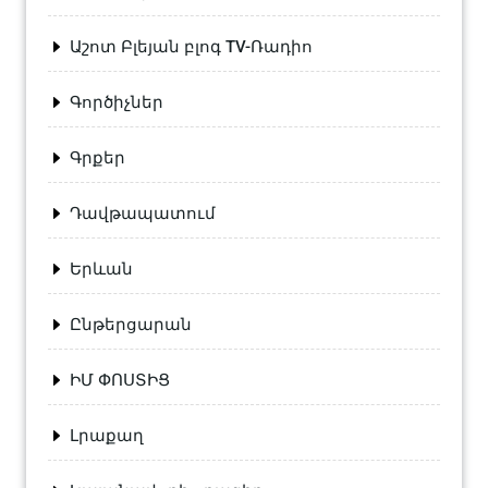
Աշոտ Բլեյան բլոգ TV-Ռադիո
Գործիչներ
Գրքեր
Դավթապատում
Երևան
Ընթերցարան
ԻՄ ՓՈՍՏԻՑ
Լրաքաղ