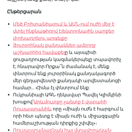
Ընթերցարան
Մեծ Բրիտանիայում և ԱՄՆ-ում ուժի մեջ է
մտել ինքնաթիռով էլեկտրոնային սարքեր
փոխադրելու արգելքը
Յուրօրինակ քանդակներ ամբողջ
աշխարհից հավաքել
ը և այսպիսի
ցուցադրության կազմակերպելը տպավորիչ
է, հնարավոր:Որքա՜ն ժամանակ է, մենք
փնտրում ենք յուրօրինակ քանդակագործ
մեր գեղարվեստի քանդակի արվեստանոցի
համար… Հիմա էլ փնտրում ենք:
Ուկրանիայի ԱԳՆ ղեկավար Պավել Կլիմկինի
խոսքով՝
Արևմուտքը չպետք է վստահի
Ռուսաստանին
, որը «միայն ուժն է հարգում և
որի հետ պետք է միայն ուժի և միջազգային
համերաշխության դիրքից շփվել»։
Ռուսաստանաբնակ հայ մտավորական-