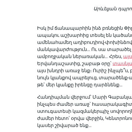
Արևելյան դպրո
Իսկ իմ ճանապարհին ինձ բռնեցին Փիր
ապակու աշխարհից տեսել են կածանո
ամենահամեղ ադիբուդիով-փոխինձով որո
մանկավարժություն… Ու սա տարածել կ
ամբողջական ներառական… Հրես,
այ
Երվանդաշատից, շաբաթ օրը՝
տասնյ
այս խնդրի առաջ ենք։ Ուրիշ ինչպե՞ս,
նույն կյանքով ապրելուց, տարածենք-
թե՝ մեր կյանքը իրենցը դարձնենք…
Հանդիպման վերջում՝ Մարի Գաբանյ
ինչպես ժամեր առաջ՝ հասարակագիտ
ստուգատեսի կազմակերպիչ սովորողնե
ժամեր հետո՝ օրվա վերջին, Կենտրոնո
կասեր շիվարած ենք…