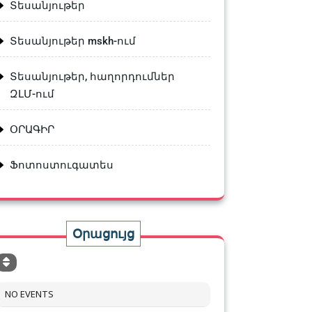
Տեսանյութեր
Տեսանյութեր mskh-ում
Տեսանյութեր, հաղորդումներ
ԶԼՄ-ում
ՕՐԱԳԻՐ
Ֆոտոստուգատես
Օրացույց
NO EVENTS