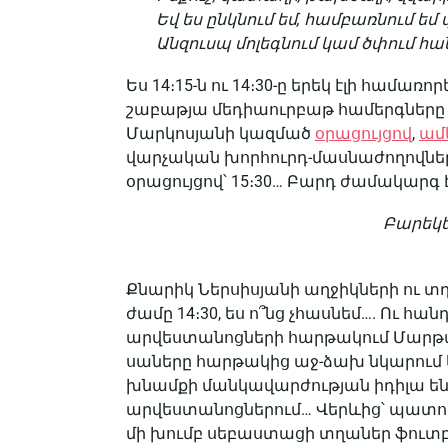
Եվ ես ընկնում եմ, համբառնում եմ վ
Անզուսպ մոլեգնում կամ ծփում հ
Ես 14։15-ն ու 14։30-ը երեկ էլի համառ
շաբաթյա մեդիաուրբաթ համերգները
Մարկոսյանի կազմած
օրացույցով
,
ամ
վարչական խորհուրդ-մասնաժողովներ
օրացույցով՝ 15։30… Բարդ ժամակարգ 
Բարեկե
Քնարիկ Ներսիսյանի աղջիկների ու 
ժամը 14։30, ես ո՞նց չհասնեմ…. Ու 
արվեստանոցների հարթակում Մարթա
սաները հարթակից աջ-ձախ նկարում ե
խնամքի մանկավարժության իդիլա են ստ
արվեստանոցներում… Վերևից՝ պատուհ
մի խումբ սեբաստացի տղաներ ֆուտբո