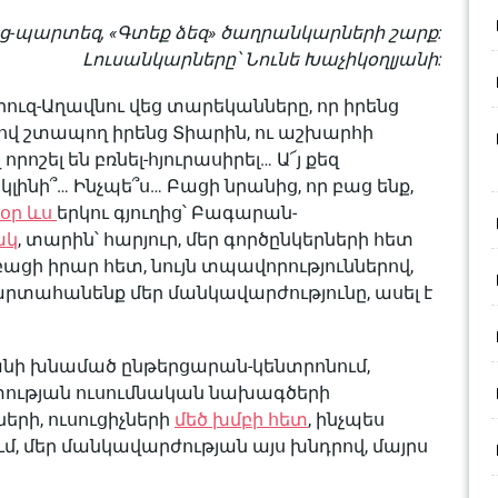
ց-պարտեզ, «Գտեք ձեզ» ծաղրանկարների շարք:
Լուսանկարները՝ Նունե Խաչիկօղլյանի:
ուզ-Աղավնու վեց տարեկանները, որ իրենց
վ շտապող իրենց Տիարին, ու աշխարհի
շել են բռնել-հյուրասիրել… Ա՜յ քեզ
լինի՞… Ինչպե՞ս… Բացի նրանից, որ բաց ենք,
սօր ևս
երկու գյուղից՝ Բագարան-
ակ
, տարին՝ հարյուր, մեր գործընկերների հետ
 բացի իրար հետ, նույն տպավորություններով,
արտահանենք մեր մանկավարժությունը, ասել է
անի խնամած ընթերցարան-կենտրոնում,
ության ուսումնական նախագծերի
րի, ուսուցիչների
մեծ խմբի հետ
, ինչպես
ւմ, մեր մանկավարժության այս խնդրով, մայրս