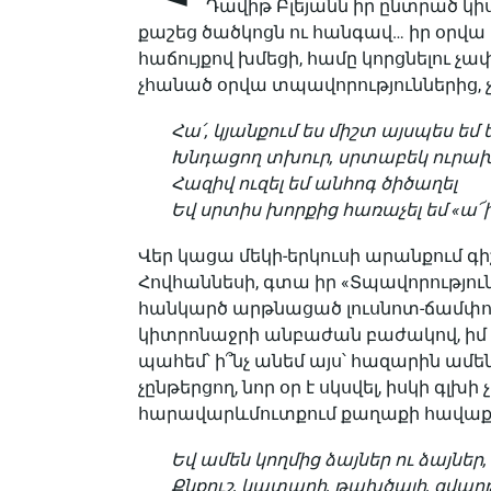
Դավիթ Բլեյանն իր ընտրած կիս
քաշեց ծածկոցն ու հանգավ… իր օրվա 
հաճույքով խմեցի, համը կորցնելու չափ 
չհանած օրվա տպավորություններից, չ
Հա՛, կյանքում ես միշտ այսպես եմ ե
Խնդացող տխուր, սրտաբեկ ուրախ
Հազիվ ուզել եմ անհոգ ծիծաղել
Եվ սրտիս խորքից հառաչել եմ «ա՜
Վեր կացա մեկի-երկուսի արանքում 
Հովհաննեսի, գտա իր «Տպավորությու
հանկարծ արթնացած լուսնոտ-ճամփորդ
կիտրոնաջրի անբաժան բաժակով, իմ պ
պահեմ՝ ի՞նչ անեմ այս՝ հազարին ամեն 
չընթերցող, նոր օր է սկսվել, իսկի գլխի
հարավարևմուտքում քաղաքի հավաքվե
Եվ ամեն կողմից ձայներ ու ձայներ,
Քնքուշ, կատաղի, թախծալի, զվար