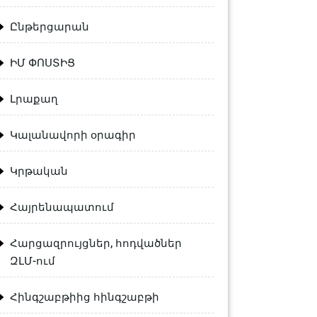
Ընթերցարան
ԻՄ ՓՈՍՏԻՑ
Լրաքաղ
Կալանավորի օրագիր
Կրթական
Հայրենապատում
Հարցազրույցներ, հոդվածներ
ԶԼՄ-ում
Հինգշաբթիից հինգշաբթի