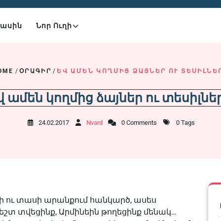
Մասին
Նոր Ուղի
OME
/
ՕՐԱԳԻՐ
/
ԵՎ ԱՄԵՆ ԿՈՂՄԻՑ ՁԱՅՆԵՐ ՈՒ ՏԵՍԻԼՆԵ
վ ամեն կողմից ձայներ ու տեսիլնե
24.02.2017
Nvard
0 Comments
0 Tags
ննի ու տասի արանքում հանկարծ, ասես
շտ տվեցինք, Արմինեին թողեցինք մենակ…