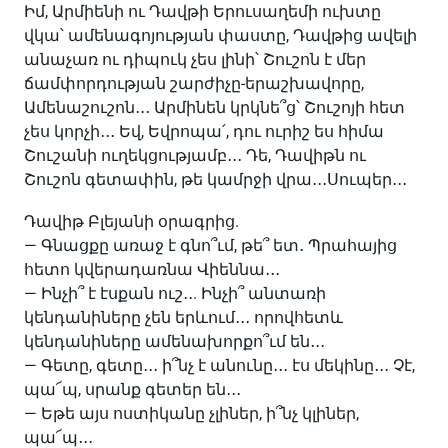
Իմ, Արմիենի ու Դավթի Երուսաղեմի ուխտը
վկա՝ ամենագոյության փաստը, Դավթից ավելի
անաչառ ու դիպուկ չես լինի՝ Շուշոն է մեր
ճամփորդության շարժիչը-երաշխավորը,
Ամենաշուշոն․․․ Արմինեն կրկնե՞ց՝ Շուշոյի հետ
չես կորչի․․․ Եվ, Եվրոպա՛, դու ուրիշ ես հիմա
Շուշանի ուղեկցությամբ․․․ Դե, Դավիթն ու
Շուշոն գետափին, թե կամրջի վրա․․․Սուպեր․․․
Դավիթ Բլեյանի օրագրից.
— Գնացքը առաջ է գնո՞ւմ, թե՞ ետ․ Պրահայից
հետո կվերադառնա Վիեննա․․․
— Ինչի՞ է էսքան ուշ․․. Ինչի՞ անտառի
կենդանիները չեն երևում․․․ որովհետև
կենդանիները ամենախորքո՞ւմ են․․․
— Գետը, գետը․․․ ի՞նչ է անունը․․․ էս մեկինը․․․ Չէ,
պա՜պ, սրանք գետեր են․․․
— Եթե այս ոստիկանը չլիներ, ի՞նչ կլիներ,
պա՜պ․․․