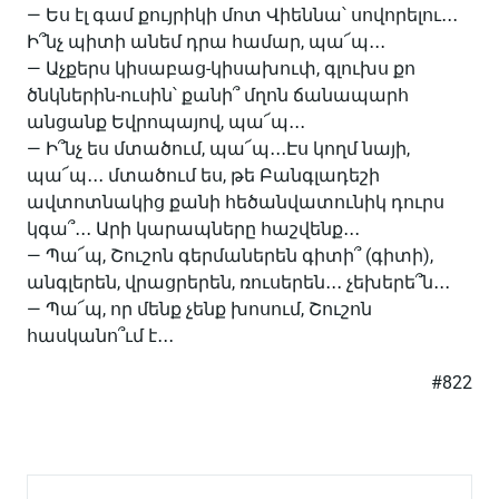
— Ես էլ գամ քույրիկի մոտ Վիեննա՝ սովորելու․․․
Ի՞նչ պիտի անեմ դրա համար, պա՜պ․․․
— Աչքերս կիսաբաց-կիսախուփ, գլուխս քո
ծնկներին-ուսին՝ քանի՞ մղոն ճանապարհ
անցանք Եվրոպայով, պա՜պ․․․
— Ի՞նչ ես մտածում, պա՜պ․․․Էս կողմ նայի,
պա՜պ․․․ մտածում ես, թե Բանգլադեշի
ավտոտնակից քանի հեծանվատունիկ դուրս
կգա՞․․․ Արի կարապները հաշվենք․․․
— Պա՜պ, Շուշոն գերմաներեն գիտի՞ (գիտի),
անգլերեն, վրացրերեն, ռուսերեն․․․ չեխերե՞ն․․․
— Պա՜պ, որ մենք չենք խոսում, Շուշոն
հասկանո՞ւմ է․․․
#822