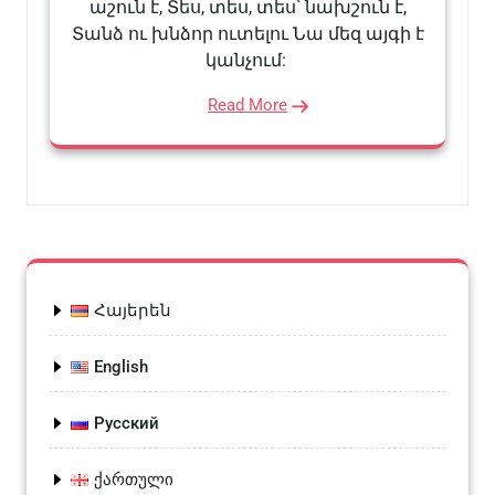
աշուն է, Տես, տես, տես՝ նախշուն է,
Տանձ ու խնձոր ուտելու Նա մեզ այգի է
կանչում:
Read More
Հայերեն
English
Русский
ქართული