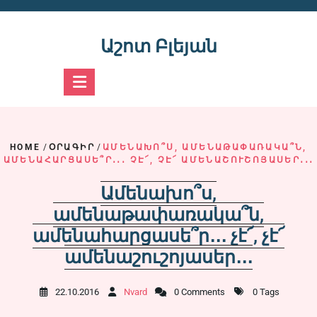
Skip
to
content
Աշոտ Բլեյան
HOME
/
ՕՐԱԳԻՐ
/
ԱՄԵՆԱԽՈ՞Ս, ԱՄԵՆԱԹԱՓԱՌԱԿԱ՞Ն,
ԱՄԵՆԱՀԱՐՑԱՍԵ՞Ր․․․ ՉԷ՜, ՉԷ՜ ԱՄԵՆԱՇՈՒՇՈՅԱՍԵՐ․․․
Ամենախո՞ս,
ամենաթափառակա՞ն,
ամենահարցասե՞ր․․․ չէ՜, չէ՜
ամենաշուշոյասեր․․․
22.10.2016
Nvard
0 Comments
0 Tags