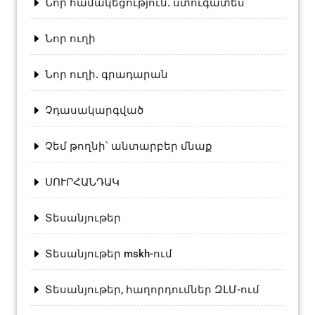
Նոր համակեցություն. ստուգատես
Նոր ուղի
Նոր ուղի. գրադարան
Չդասակարգված
Չեմ թողնի՝ անտարբեր մնաք
ՍՈՒՐՀԱՆԴԱԿ
Տեսանյութեր
Տեսանյութեր mskh-ում
Տեսանյութեր, հաղորդումներ ԶԼՄ-ում