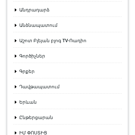
Անդրադարձ
Անձնապատում
Աշոտ Բլեյան բլոգ TV-Ռադիո
Գործիչներ
Գրքեր
Դավթապատում
Երևան
Ընթերցարան
ԻՄ ՓՈՍՏԻՑ