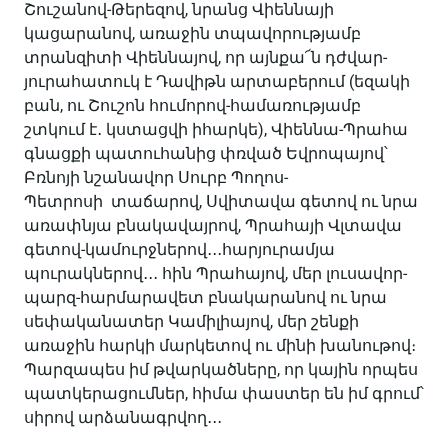
Շուշանով-Թերեզով, նրանց Վիեննայի
կացարանով, առաջին տպավորությամբ
տրանզիտի Վիեննայով, որ այնքա՜ն դժվար-
յուրահատուկ է Դավիթն արտաբերում (եզակի
բան, ու Շուշոն հումորով-համառությամբ
շտկում է․ կստացվի իհարկե), Վիեննա-Պրահա
գնացքի պատուհանից փռված Եվրոպայով՝
Բռնոյի նշանավոր Սուրբ Պողոս-
Պետրոսի տաճարով, Սվիտավա գետով ու նրա
առափնյա բնակավայրով, Պրահայի Վլտավա
գետով-կամուրջներով․․․հարյուրամյա
պուրակներով․․․ հին Պրահայով, մեր լուսավոր-
պարզ-հարմարավետ բնակարանով ու նրա
սեփականատեր Կամիլիայով, մեր շենքի
առաջին հարկի մարկետով ու մինի խանութով։
Պարզապես իմ թվարկածները, որ կային որպես
պատկերացումներ, հիմա փաստեր են իմ գրում՝
սիրով արձանագրվող․․․