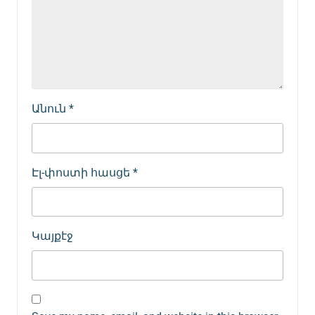
Անուն
*
Էլ-փոստի հասցե
*
Կայքէջ