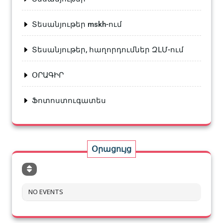
Տեսանյութեր mskh-ում
Տեսանյութեր, հաղորդումներ ԶԼՄ-ում
ՕՐԱԳԻՐ
Ֆոտոստուգատես
Օրացույց
NO EVENTS