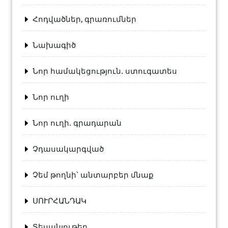
Հոդվածներ, գրառումներ
Նախագիծ
Նոր համակեցություն. ստուգատես
Նոր ուղի
Նոր ուղի. գրադարան
Չդասակարգված
Չեմ թողնի՝ անտարբեր մնաք
ՍՈՒՐՀԱՆԴԱԿ
Տեսանյութեր