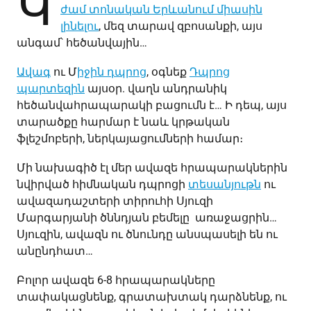
Կ
ժամ տոնական Երևանում միասին
լինելու
, մեզ տարավ զբոսանքի, այս
անգամ՝ հեծանվային…
Ավագ
ու Մ
իջին դպրոց
, օգնեք
Դպրոց
պարտեզին
այսօր. վաղն անդրանիկ
հեծանվահրապարակի բացումն է… Ի դեպ, այս
տարածքը հարմար է նաև կրթական
ֆլեշմոբերի, ներկայացումների համար։
Մի նախագիծ էլ մեր ավազե հրապարակներին
նվիրված հիմնական դպրոցի
տեսանյութն
ու
ավազադաշտերի տիրուհի Սյուզի
Մարգարյանի ծննդյան բեմելը առաջացրին…
Սյուզին, ավազն ու ծնունդը անսպասելի են ու
անընդհատ…
Բոլոր ավազե 6-8 հրապարակները
տափակացնենք, գրատախտակ դարձնենք, ու