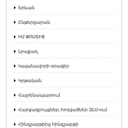
Երևան
Ընթերցարան
ԻՄ ՓՈՍՏԻՑ
Լրաքաղ
Կալանավորի օրագիր
Կրթական
Հայրենապատում
Հարցազրույցներ, հոդվածներ ԶԼՄ-ում
Հինգշաբթիից հինգշաբթի