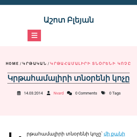
Skip
to
content
Աշոտ Բլեյան
HOME
/
ԿՐԹԱԿԱՆ
/
ԿՐԹԱՀԱՄԱԼԻՐԻ ՏՆՕՐԵՆԻ ԿՈՉԸ
Կրթահամալիրի տնօրենի կոչը
14.03.2014
Nvard
0 Comments
0 Tags
րթահամալիրի տնօրենի կոչը՝
մի քանի