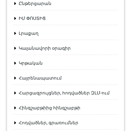
Ընթերցարան
ԻՄ ՓՈՍՏԻՑ
Լրաքաղ
Կալանավորի օրագիր
Կրթական
Հայրենապատում
Հարցազրույցներ, հոդվածներ ԶԼՄ-ում
Հինգշաբթիից հինգշաբթի
Հոդվածներ, գրառումներ