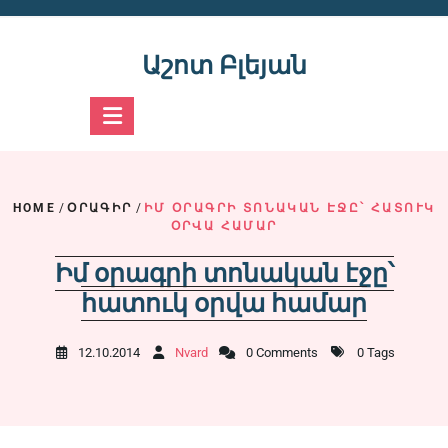
Skip
to
content
Աշոտ Բլեյան
HOME
/
ՕՐԱԳԻՐ
/
ԻՄ ՕՐԱԳՐԻ ՏՈՆԱԿԱՆ ԷՋԸ՝ ՀԱՏՈՒԿ
ՕՐՎԱ ՀԱՄԱՐ
Իմ օրագրի տոնական էջը՝
հատուկ օրվա համար
12.10.2014
Nvard
0 Comments
0 Tags