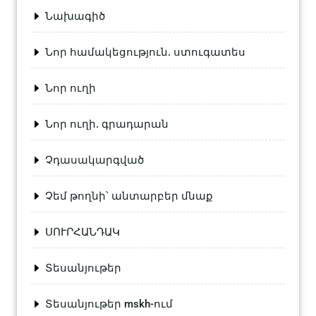
Նախագիծ
Նոր համակեցություն. ստուգատես
Նոր ուղի
Նոր ուղի. գրադարան
Չդասակարգված
Չեմ թողնի՝ անտարբեր մնաք
ՍՈՒՐՀԱՆԴԱԿ
Տեսանյութեր
Տեսանյութեր mskh-ում