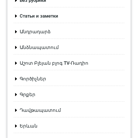
Без рубрики
Статьи и заметки
Անդրադարձ
Անձնապատում
Աշոտ Բլեյան բլոգ TV-Ռադիո
Գործիչներ
Գրքեր
Դավթապատում
Երևան