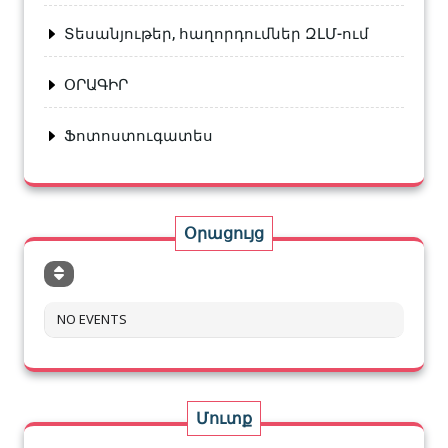
Տեսանյութեր, հաղորդումներ ԶԼՄ-ում
ՕՐԱԳԻՐ
Ֆոտոստուգատես
Օրացույց
NO EVENTS
Մուտք