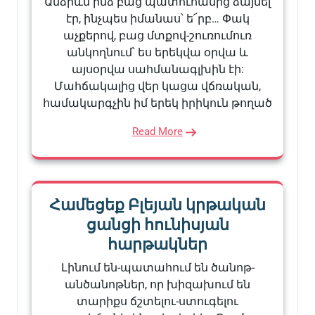
Անձրևն ինձ բաց պատուհանից ձայնել
էր, ինչպես իմանաս՝ ե՜րբ… Փակ
աչքերով, բաց մտքով-շուռումուռ
անկողնում՝ ես երեկվա օրվա և
այսօրվա սահմանագլխին էի:
Մահճակալից վեր կացա վճռական,
համակարգչին իմ երեկ իրիկուն թողած
Read More
Համեցեք Բլեյան կրթական
ցանցի հունիսյան
հարթակներ
Լինում են-պատահում են ծանոթ-
անծանոթներ, որ խիզախում են
տարիքս ճշտելու-ստուգելու