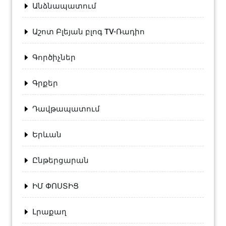
Անձնապատում
Աշոտ Բլեյան բլոգ TV-Ռադիո
Գործիչներ
Գրքեր
Դավթապատում
Երևան
Ընթերցարան
ԻՄ ՓՈՍՏԻՑ
Լրաքաղ