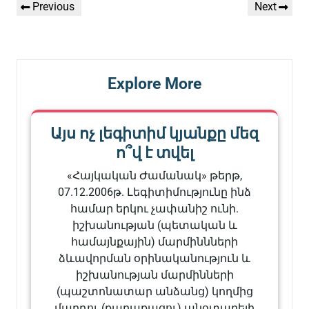
Previous
Next
Previous
Next
նավարկումը
Post
Post
Explore More
Այս ոչ լեգիտիմ կյանքը մեզ
ո՞վ է տվել
«Հայկական Ժամանակ» թերթ,
07.12.2006թ. Լեգիտիմությունը ինձ
համար երկու չափանիշ ունի.
իշխանության (պետական և
համայնքային) մարմիննների
ձևավորման օրինականություն և
իշխանության մարմինների
(պաշտոնատար անձանց) կողմից
մարդու (քաղաքացու) անօտարելի