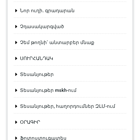
Նոր ուղի. գրադարան
Չդասակարգված
Չեմ թողնի՝ անտարբեր մնաք
ՍՈՒՐՀԱՆԴԱԿ
Տեսանյութեր
Տեսանյութեր mskh-ում
Տեսանյութեր, հաղորդումներ ԶԼՄ-ում
ՕՐԱԳԻՐ
Ֆոտոստուգատես