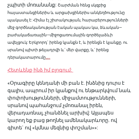
չպիտի մոռանանք:
Շարժման հենց սկզբից
հայաստանցիներիս և արցախցիներիս անկեղծությունը
պակասել է:
Հ
իմա էլ շիտակության, հարաբերությունների
մեջ գործնականության էական պակաս կա, ձևական
—
բաժակաճառային
—
միջոցառումային գործելաձևի
ավելցուկ: Երկրորդ` իրենց կյանքն է, և իրենցն է կյանքը. ու
սրանով պիտի թելադրվի և´ մեր վարքը, և´ իրենց
….
դերակատարումը
Հետևենք ինձ իմ բլոգում:
«Օրագիրը կենդանի մի բան է. ինձնից դուրս է
գալիս, ապրում իր կյանքով ու ենթարկվում նաև
փոփոխությունների, միջամտությունների,
սրանով պահանջում չմոռանալ իրեն,
վերադառնալ, չհանձնել արխիվ: Այլապես
կարող եք բաց թողնել ամենակարևորը. ով
գիտե` ով «կմնա մեզնից փոշման»»: