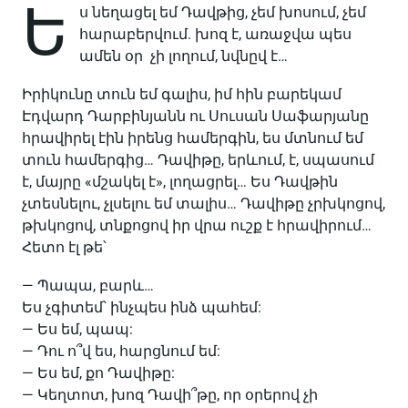
Ե
ս նեղացել եմ Դավթից, չեմ խոսում, չեմ
հարաբերվում. խոզ է, առաջվա պես
ամեն օր չի լողում, նվնըվ է…
Իրիկունը տուն եմ գալիս, իմ հին բարեկամ
Էդվարդ Դարբինյանն ու Սուսան Սաֆարյանը
հրավիրել էին իրենց համերգին, ես մտնում եմ
տուն համերգից… Դավիթը, երևում, է, սպասում
է, մայրը «մշակել է», լողացրել… Ես Դավթին
չտեսնելու, չլսելու եմ տալիս… Դավիթը չրխկոցով,
թխկոցով, տնքոցով իր վրա ուշք է հրավիրում…
Հետո էլ թե՝
— Պապա, բարև…
Ես չգիտեմ՝ ինչպես ինձ պահեմ:
— Ես եմ, պապ:
— Դու ո՞վ ես, հարցնում եմ:
— Ես եմ, քո Դավիթը:
— Կեղտոտ, խոզ Դավի՞թը, որ օրերով չի