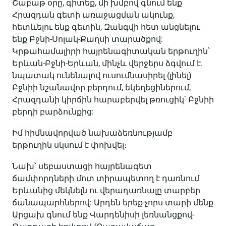
Շաբաթ օրը, գիտեք, մի խմբով գնում ենք
Հրազդան գետի առաջացման ակունք,
հետևելու ենք գետին, Զանգվի հետ անցնելու
ենք Բջնի-Սոլակ-Քաղսի տարածքով:
Կրթահամալիրի հայրենագիտական երթուղին՝
Երևան-Բջնի-Երևան, մինչև վերջերս ձգվում է.
նպատակ ունենալով ուսումնասիրել (լինել)
Բջնիի նշանավոր բերդում, եկեղեցիներում,
Հրազդանի կիրճին հարաբերվել թռուցիկ՝ Բջնիի
բերդի բարձունքից:
Իմ հիմնավորված նախաձեռնությամբ
երթուղին սկսում է փոխվել։
Նախ՝ սեբաստացի հայրենագետ
ճամփորդների մոտ տիրապետող է դառնում
Երևանից մեկնելն ու վերադառնալը տարբեր
ճանապարհներով: Արդեն երեք-չորս տարի մենք
Արցախ գնում ենք Վարդենիսի լեռնանցքով-