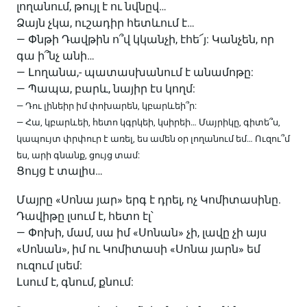
լողանում, թույլ է ու նվնըվ…
Ձայն չկա, ուշադիր հետևում է…
— Փնթի Դավթին ո՞վ կկանչի, էհե՜յ: Կանչեն, որ
գա ի՞նչ անի…
— Լողանա,- պատասխանում է անամոթը:
— Պապա, բարև, նայիր էս կողմ:
— Դու լինեիր իմ փոխարեն, կբարևեի՞ր:
— Հա, կբարևեի, հետո կգրկեի, կսիրեի… Մայրիկը, գիտե՞ս,
կապույտ փրփուր է առել, ես ամեն օր լողանում եմ… Ուզու՞մ
ես, արի գնանք, ցույց տամ:
Ցույց է տալիս…
Մայրը «Սոնա յար» երգ է դրել, ոչ Կոմիտասինը.
Դավիթը լսում է, հետո էլ՝
— Փոխի, մամ, սա իմ «Սոնան» չի, լավը չի այս
«Սոնան», իմ ու Կոմիտասի «Սոնա յարն» եմ
ուզում լսեմ:
Լսում է, գնում, քնում: