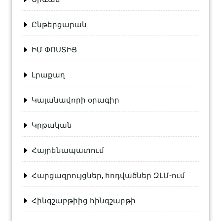
Ընթերցարան
ԻՄ ՓՈՍՏԻՑ
Լրաքաղ
Կալանավորի օրագիր
Կրթական
Հայրենապատում
Հարցազրույցներ, հոդվածներ ԶԼՄ-ում
Հինգշաբթիից հինգշաբթի