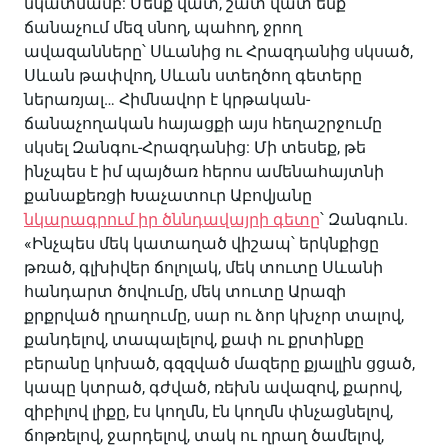
նկատմամբ: Մենք վատ, շատ վատ ենք
ճանաչում մեզ սնող, պահող, ջրող
ավազանները՝ Սևանից ու Հրազդանից սկսած,
Սևան թափվող, Սևան ստեղծող գետերը
ներառյալ… Հիմնավոր է կրթական-
ճանաչողական հայացքի այս հեղաշրջումը
սկսել Զանգու-Հրազդանից: Մի տեսեք, թե
ինչպես է իմ պայծառ հերոս ամենահայտնի
քանաքեռցի Խաչատուր Աբովյանը
նկարագրում իր ծննդավայրի գետը
՝ Զանգուն.
«Ինչպես մեկ կատաղած վիշապ՝ երկնքիցը
թռած, գլխիվեր ճոլոլակ, մեկ տուտը Սևանի
հանդարտ ծովումը, մեկ տուտը Արազի
քրքրված ղրաղումը, սար ու ձոր կխչոր տալով,
քանդելով, տապալելով, քափ ու քրտինքը
բերանը կոխած, գզզված մազերը քյալլին ցցած,
կապը կտրած, գժված, ռեխն ավազով, քարով,
զիբիլով լիքը, էս կողմն, էն կողմն փնչացնելով,
ճոթռելով, ջարդելով, տակ ու ղրաղ ծամելով,