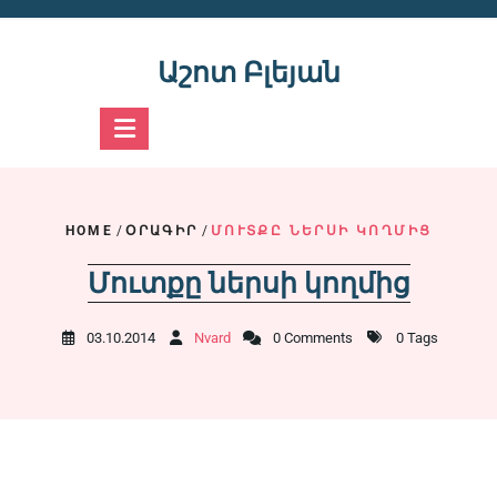
Skip
to
content
Աշոտ Բլեյան
HOME
/
ՕՐԱԳԻՐ
/
ՄՈՒՏՔԸ ՆԵՐՍԻ ԿՈՂՄԻՑ
Մուտքը ներսի կողմից
03.10.2014
Nvard
0 Comments
0 Tags