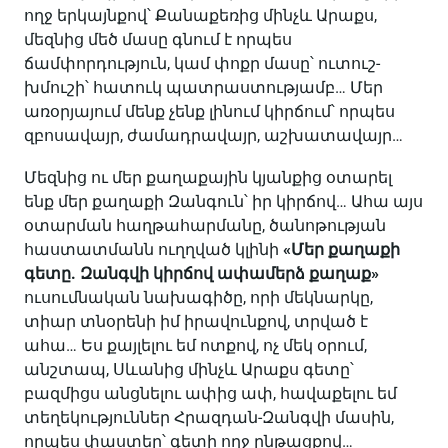
ողջ երկայնքով՝ Քանաքեռից մինչև Արաքս,
մեզնից մեծ մասը գնում է որպես
ճամփորդություն, կամ փոքր մասը՝ ուտուշ-
խմուշի՝ հատուկ պատրաստությամբ… Մեր
առօրյայում մենք չենք լինում կիրճում՝ որպես
զբոսավայր, ժամադրավայր, աշխատավայր…
Մեզնից ու մեր քաղաքային կյանքից օտարել
ենք մեր քաղաքի Զանգուն՝ իր կիրճով… Ահա այս
օտարման հաղթահարմանը, ծանոթության
հաստատմանն ուղղված կլինի
«Մեր քաղաքի
գետը. Զանգվի կիրճով ափամերձ քաղաք»
ուսումնական նախագիծը, որի մեկնարկը,
տիար տնօրենի իմ իրավունքով, տրված է
ահա… Ես քայլելու եմ ոտքով, ոչ մեկ օրում,
անշտապ, Սևանից մինչև Արաքս գետը՝
բազմիցս անցնելու ափից ափ, հավաքելու եմ
տեղեկություններ Հրազդան-Զանգվի մասին,
որպես փաստեր՝ գետի ողջ ընթացքով…