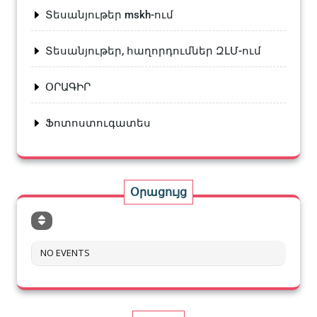
Տեսանյութեր mskh-ում
Տեսանյութեր, հաղորդումներ ԶԼՄ-ում
ՕՐԱԳԻՐ
Ֆոտոստուգատես
Օրացույց
NO EVENTS