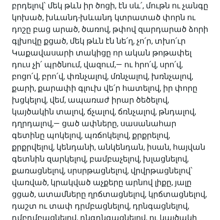
բրդելով՝ մեկ թևն իր ծոցի, էն սև՛, մութն ու չանգը
կոխած, խևանդ-խևանդ կտրատած փորն ու
դոշը բաց արած, ծառով, թփով զարդարած ձորի
գլխովը քցած, մեկ թևն էն նե՛ղ, չո՛ր, տխո՛ւր
Կաքավասարի տակիցը որ ական թոթափել
դուս չի՛ պրծնում, վազում,— ու հրո՛վ, սրո՛վ,
բոցո՛վ, բրո՛վ, փռնչալով, մռնչալով, խռնչալով,
քարի, քարափի գլուխ վե՛ր հատելով, իր փորը
խցկելով, վեմ, ապառաժ իրար ծեծելով,
կայծակին տալով, ճչալով, ճռնչալով, թնդալով,
դղրդալով,— ցած ափները, սասանահար
գետինը պոկելով, պռճոկելով, քրքրելով,
քրքրվելով, կենդանի, անկենդան, իսան, հայվան
գետնին զարկելով, բամբաչելով, խլացնելով,
քառացնելով, սրսրթացնելով, վրվրթացնելով՝
վառված, կրակված աչքերը արնով լիքը, յալը
ցցած, ատամները ղրճտացնելով, կրճտացնելով,
դաշտ ու տափ դրմբացնելով, դրնգացնելով,
դմբդմբացնելով, դնգդնգացնելով, ու կայծակի