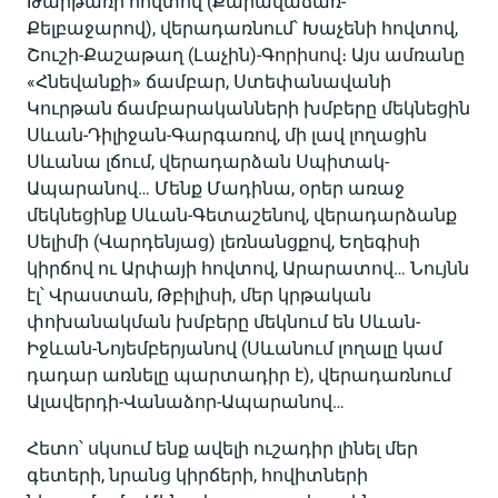
Թարթառի հովտով (Քարավաճառ-
Քելբաջարով), վերադառնում՝ Խաչենի հովտով,
Շուշի-Քաշաթաղ (Լաչին)-Գորիսով։ Այս ամռանը
«Հնեվանքի» ճամբար, Ստեփանավանի
Կուրթան ճամբարականների խմբերը մեկնեցին
Սևան-Դիլիջան-Գարգառով, մի լավ լողացին
Սևանա լճում, վերադարձան Սպիտակ-
Ապարանով… Մենք Մադինա, օրեր առաջ
մեկնեցինք Սևան-Գետաշենով, վերադարձանք
Սելիմի (Վարդենյաց) լեռնանցքով, Եղեգիսի
կիրճով ու Արփայի հովտով, Արարատով… Նույնն
էլ՝ Վրաստան, Թբիլիսի, մեր կրթական
փոխանակման խմբերը մեկնում են Սևան-
Իջևան-Նոյեմբերյանով (Սևանում լողալը կամ
դադար առնելը պարտադիր է), վերադառնում
Ալավերդի-Վանաձոր-Ապարանով…
Հետո՝ սկսում ենք ավելի ուշադիր լինել մեր
գետերի, նրանց կիրճերի, հովիտների