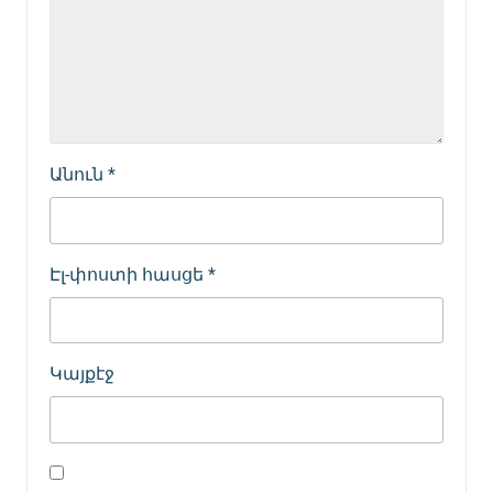
Անուն
*
Էլ-փոստի հասցե
*
Կայքէջ