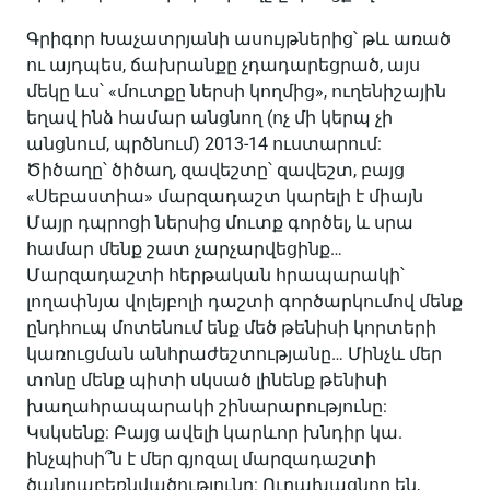
Գրիգոր Խաչատրյանի ասույթներից՝ թև առած
ու այդպես, ճախրանքը չդադարեցրած, այս
մեկը ևս՝ «մուտքը ներսի կողմից», ուղենիշային
եղավ ինձ համար անցնող (ոչ մի կերպ չի
անցնում, պրծնում) 2013-14 ուստարում:
Ծիծաղը՝ ծիծաղ, զավեշտը՝ զավեշտ, բայց
«Սեբաստիա» մարզադաշտ կարելի է միայն
Մայր դպրոցի ներսից մուտք գործել, և սրա
համար մենք շատ չարչարվեցինք…
Մարզադաշտի հերթական հրապարակի՝
լողափնյա վոլեյբոլի դաշտի գործարկումով մենք
ընդհուպ մոտենում ենք մեծ թենիսի կորտերի
կառուցման անհրաժեշտությանը… Մինչև մեր
տոնը մենք պիտի սկսած լինենք թենիսի
խաղահրապարակի շինարարությունը:
Կսկսենք: Բայց ավելի կարևոր խնդիր կա.
ինչպիսի՞ն է մեր գյոզալ մարզադաշտի
ծանրաբեռնվածությունը: Ուրախացնող են,