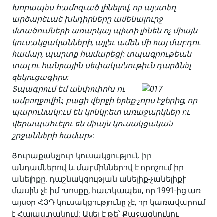
Խորապես համոզւած լինելով, որ այստեղ
արծարծւած խնդիրները ամենալուրջ
մտածումների առարկայ պիտի լինեն ոչ միայն
կուսակցականների, այլեւ ամեն մի հայ մարդու
համար, պարտք համարեցի տպագրութեան
տալ ու հանրային սեփականութիւն դարձնել
զեկուցագիրս:
Տպագրում եմ անփոփոխ ու
ամբողջովին, բացի վերջի երեք-չորս էջերից, որ
պարունակում են կոնկրետ առաջարկներ ու
վերապահւելու են միայն կուսակցական
շրջանների համար
»:
Յուրաքանչյուր կուսակցություն իր
անդամներով և մարմիններով է որոշում իր
անելիքը. դաշնակցության անելիք-չանելիքի
մասին չէ իմ խոսքը, հատկապես, որ 1991-ից առ
այսօր ՀՅԴ կուսակցությունը չէ, որ կառավարում
է Հայաստանում: Ասել է թե՝ Քաջազնունու