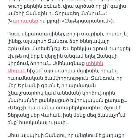
թուրը բերնին բռնած, վրա պրծած որ չի՛ գալիս
ամեհի Զանգին ու Ձորագեղ մտնում…»:
(Կ
արդացեք
իմ բլոգի «Ընթերցարանում»):
Դուք, սեբաստացիներ, բոլոր տարիքի, որտեղ էլ
լինեք, այսպիսի Զանգու ձեր ծննդավայր
Երևանում տեսե՞լ եք: Ես երեկվա գրում հարցրել
էի, թե ով երբ է վերջին անգամ եղել Զանգվի
կիրճում, ձորում… Ամենագնաց
տիկին
Աիդան
հիշեց՝ այս տարվա մայիսին, որպես
ուսումնական ճամփորդություն: Զանգուն, որ
մեր Երևանի գետն է, իր արմաղան
(չնաշխարհիկ կամ աննման) կիրճով, որին
կնախանձի ցանկացած եվրոպական քաղաք…
«Մեզ չի հասկանա օտարերկրացին»,- ճչում է
Տերյանը մեր Վահան, իսկ մենք մեզ ճանաչո՞ւմ
ենք՝ հասկանալու չափ…
Ահա այսպիսի Զանգու, որ անցնում է քաղաքի