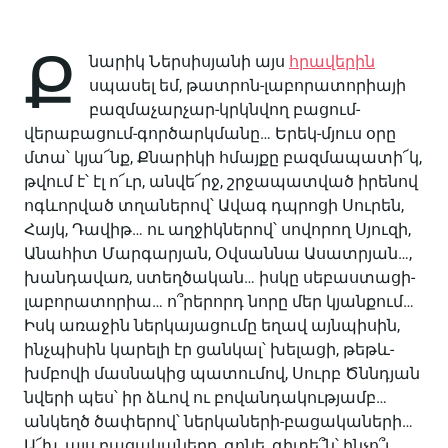
Ք
նարիկ Ներսիսյանի այս
հրավերին
սպասել եմ, թատրոն-լաբորատորիայի
բազմաչարչար-կրկնվող բացում-
վերաբացում-գործարկմանը… Երեկ-մյուս օրը
մտա՝ կյա՜նք, Քնարիկի հմայքը բազմապատի՜կ,
թվում է՝ էլ ո՜ւր, անվե՜րջ, շրջապատված իրենով
ոգևորված տղաներով՝ Ավագ դպրոցի Սուրեն,
Հայկ, Դավիթ… ու աղջիկներով՝ սովորող Սյուզի,
Անահիտ Մարգարյան, Օվսաննա Ասատրյան…,
խանդավառ, ստեղծական… իսկը սեբաստացի-
լաբորատորիա… ո՞րերորդ նորը մեր կյանքում…
Իսկ առաջին ներկայացումը եղավ այնպիսին,
ինչպիսին կարելի էր ցանկալ՝ խելացի, թեթև-
խմբովի մասնակից պատումով, Սուրբ Ծննդյան
նվերի պես՝ իր ձևով ու բովանդակությամբ…
անկեղծ ծափերով՝ ներկաների-բացակաների…
Ա՜խ, այս բացակաները, գոնե, գիտե՞ն՝ ինչո՞ւ