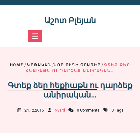
Skip
to
content
Աշոտ Բլեյան
HOME
/
ԿՐԹԱԿԱՆ
,
ՆՈՐ ՈՒՂԻ
,
ՕՐԱԳԻՐ
/
ԳՏԵՔ ՁԵՐ
ՀԵՔԻԱԹՆ ՈՒ ԴԱՐՁԵՔ ԱՆԻՐԱԿԱՆ…
Գտեք ձեր հեքիաթն ու դարձեք
անիրական…
24.12.2015
Nvard
0 Comments
0 Tags