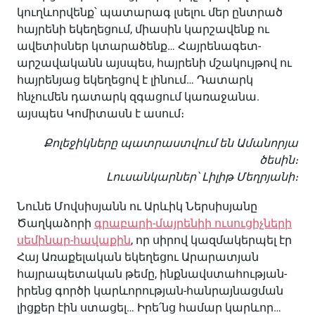
կուղևորվենք՝ պատարագ լսելու մեր ընտրած
հայրենի եկեղեցում, միասին կարշավենք ու
ավետիսներ կտարածենք… Հայրենագետ-
արշավականն այսպես, հայրենի մշակույթով ու
հայրենյաց եկեղեցով է լինում… Դատարկ
հնչումեն դատարկ զգացում կառաջանա.
այսպես Կոմիտասն է ասում։
Քոլեջիկները պատրաստվում են Ամանորյա
ծեսին։
Լուսանկարներ՝ Լիլիթ Մեղրյանի։
Նունե Մովսիսյանն ու Արևիկ Ներսիսյանը
Ծաղկաձորի
գրաբարի-մայրենիի ուսուցիչների
սեմինար-հավաքին
, որ սիրով կազմակերպել էր
Հայ Առաքելական եկեղեցու Արարատյան
հայրապետական թեմը, ինքնավստահության-
իրենց գործի կարևորության-հանրայնացման
լիցքեր էին ստացել… Իրե՛նց համար կարևոր…