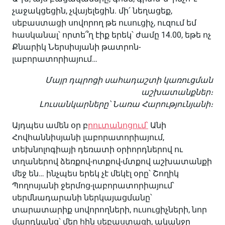
չաջակցեցին, չվայելեցին. մի՛ նեղացեք,
սեբաստացի սովորող թե ուսուցիչ, ուզում եմ
հասկանալ՝ որտե՞ղ էիք երեկ՝ ժամը 14.00, եթե ոչ
Քնարիկ Ներսիսյանի թատրոն-
լաբորատորիայում…
Մայր դպրոցի սահադաշտի կառուցման
աշխատանքներ։
Լուսանկարները՝ Նառա Հարությունյանի։
Այդպես ամեն օր բ
րուտանոցում՝
Անի
Հովհաննիսյանի լաբորատորիայում,
տեխնոլոգիայի դեռատի օրիորդներով ու
տղաներով ձեռքով-ոտքով-մտքով աշխատանքի
մեջ են… ինչպես երեկ չէ մեկէլ օրը՝ Շողիկ
Պողոսյանի ջերմոց-լաբորատորիայում՝
սերմնադարանի ներկայացմանը՝
տարատարիք սովորողների, ուսուցիչների, նոր
մարդկանց՝ մեր հին սեբաստացի, ականջը