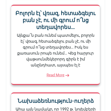
Բոլորն էլ՝ վռազ, հետաձգելու
բան չէ, ու մի գրում ո՜նց
տեղավորես…
Այնքա՜ն բան ունեմ պատմելու, բոլորն
էլ՝ վռազ, հետաձգելու բան չէ, ու մի
գրում ո՜նց տեղավորես… Իսկ ես
քառասուն րոպե ունեմ… Վեց հարյուր
վաթսունմեկերորդ գիրն է իմ
անընդհատ, այսպես էլ է
Read More
Նախաձեռնություն-ուղերձ
Ահա այն նամակը, որ 1992 թ. նոյեմբերի