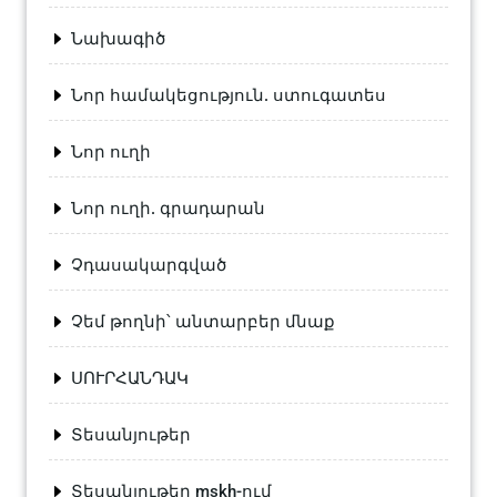
Նախագիծ
Նոր համակեցություն. ստուգատես
Նոր ուղի
Նոր ուղի. գրադարան
Չդասակարգված
Չեմ թողնի՝ անտարբեր մնաք
ՍՈՒՐՀԱՆԴԱԿ
Տեսանյութեր
Տեսանյութեր mskh-ում