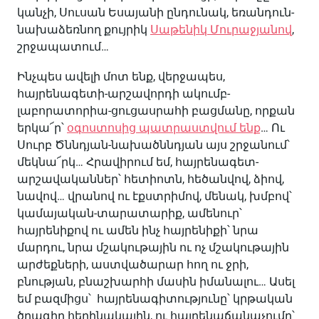
կանչի, Սուսան Եսայանի ընդունակ, եռանդուն-
նախաձեռնող քույրիկ
Սաթենիկ Մուրաջյանով
,
շրջապատում…
Ինչպես ավելի մոտ ենք, վերջապես,
հայրենագետի-արշավորդի ակումբ-
լաբորատորիա-ցուցասրահի բացմանը, որքան
երկա՜ր՝
օգոստոսից պատրաստվում ենք
… Ու
Սուրբ Ծննդյան-նախածննդյան այս շրջանում՝
մեկնա՜րկ… Հրավիրում եմ, հայրենագետ-
արշավականներ՝ հետիոտն, հեծանվով, ձիով,
նավով… վրանով ու էքստրիմով, մենակ, խմբով՝
կամայական-տարատարիք, ամենուր՝
հայրենիքով ու ամեն ինչ հայրենիքի՝ նրա
մարդու, նրա մշակութային ու ոչ մշակութային
արժեքների, աստվածարար հող ու ջրի,
բնության, բնաշխարհի մասին իմանալու… Ասել
եմ բազմիցս՝ հայրենագիտությունը՝ կրթական
ծրագիր հեղինակային, ու հայրենաճանաչումը՝