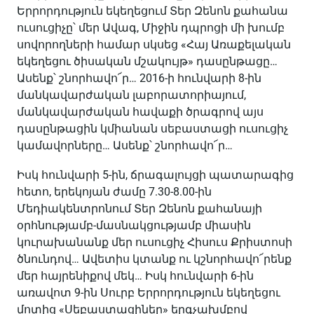
Երրորդություն եկեղեցում Տեր Զենոն քահանա
ուսուցիչը՝ մեր Ավագ, Միջին դպրոցի մի խումբ
սովորողների համար սկսեց «Հայ Առաքելական
եկեղեցու ծիսական մշակույթ» դասընթացը…
Ասենք՝ շնորհավո՜ր… 2016-ի հունվարի 8-ին
մանկավարժական լաբորատորիայում,
մանկավարժական հավաքի ծրագրով այս
դասընթացին կմիանան սեբաստացի ուսուցիչ
կամավորները… Ասենք՝ շնորհավո՜ր…
Իսկ հունվարի 5-ին, ճրագալույցի պատարագից
հետո, երեկոյան ժամը 7.30-8.00-ին
Մեդիակենտրոնում Տեր Զենոն քահանայի
օրհնությամբ-մասնակցությամբ միասին
կուրախանանք մեր ուսուցիչ Հիսուս Քրիստոսի
ծնունդով… Ավետիս կտանք ու կշնորհավո՜րենք
մեր հայրենիքով մեկ… Իսկ հունվարի 6-ին
առավոտ 9-ին Սուրբ Երրորդություն եկեղեցու
մոտից «Սեբաստացիներ» երգչախմբով