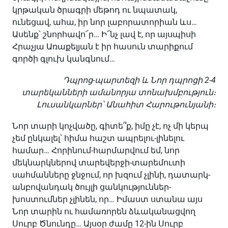
կրթական ծրագրի մեթոդ ու նպատակ,
ունեցավ, ահա, իր նոր լաբորատորիան ևս…
Ասենք՝ շնորհավո՜ր… Ի՜նչ լավ է, որ այսպիսի
Հրաչյա Առաքելյան է իր հասուն տարիքում
գործի գլուխ կանգնում…
Դպրոց-պարտեզի և Նոր դպրոցի 2-4
տարեկանների ամանորյա տոնախմբություն։
Լուսանկարներ՝ Անահիտ Հարութունյանի։
Նոր տարի կոչվածը, գիտե՞ք, իմը չէ, ոչ մի կերպ
չեմ ընկալել՝ հիմա հաշտ ապրելու-լինելու
համար… Հորինում-հարմարվում եմ, նոր
մեկնարկներով տարեվերջի-տարեմուտի
սահմանները ջնջում, որ խզում չլինի, դատարկ-
անբովանդակ ծույլի ցանկություններ-
խոստումներ չլինեն, որ… Իմաստ ստանա այս
Նոր տարին ու համառորեն ձևականացվող
Սուրբ Ծնունդը… Այսօր ժամը 12-ին Սուրբ