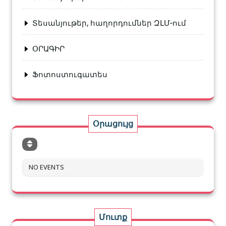
Տեսանյութեր, հաղորդումներ ԶԼՄ-ում
ՕՐԱԳԻՐ
Ֆոտոստուգատես
Օրացույց
NO EVENTS
Մուտք