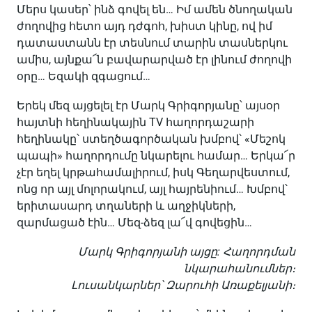
Մերս կասեր՝ ինձ գովել են… Իմ ամեն ծնողական
ժողովից հետո այդ դժգոհ, խիստ կինը, ով իմ
դատաստանն էր տեսնում տարին տասներկու
ամիս, այնքա՜ն բավարարված էր լինում ժողովի
օրը… Եզակի զգացում…
Երեկ մեզ այցելել էր Մարկ Գրիգորյանը՝ այսօր
հայտնի հեղինակային TV հաղորդաշարի
հեղինակը՝ ստեղծագործական խմբով՝ «Մեշոկ
պապի» հաղորդումը նկարելու համար… Երկա՜ր
չէր եղել կրթահամալիրում, իսկ Գեղարվեստում,
ոնց որ այլ մոլորակում, այլ հայրենիում… Խմբով՝
երիտասարդ տղաների և աղջիկների,
զարմացած էին… Մեզ-ձեզ լա՜վ գովեցին…
Մարկ Գրիգորյանի այցը: Հաղորդման
նկարահանումներ։
Լուսանկարներ՝ Զարուհի Առաքելյանի։