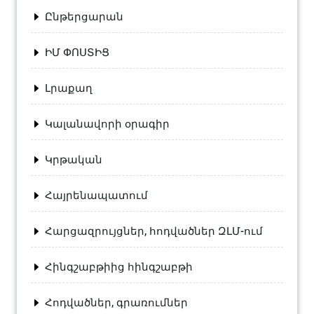
Ընթերցարան
ԻՄ ՓՈՍՏԻՑ
Լրաքաղ
Կալանավորի օրագիր
Կրթական
Հայրենապատում
Հարցազրույցներ, հոդվածներ ԶԼՄ-ում
Հինգշաբթիից հինգշաբթի
Հոդվածներ, գրառումներ