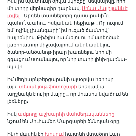
Իսկ իմ պատումի օրվա սկիզբը՝ մեկնարկը, որի
մի տողը վերնագիր դարձավ,
Սոնա Մայիլյանն է
տվել
… Արդեն տասներորդ դասարանի՞ց,
պահո՜, պահո… Իսկական հեքիաթ… Որ ուզում
եմ՝ ոչինչ չխանգարի՝ իմ ուզած ճամփով՝
հայրենիով, Թիֆլիս հասնելու ու իմ ստեղծած
լաբորատոր միջավայրում անցկացնելու,
ծանոթ-անծանոթ իրար խառնելու, նոր մի
զգացում ստանալու, որ նոր տարի լինի-դառնա-
սկսվի…
Իմ մեդիաընթերցարանի այսօրվա հերոսը
այս
տեսանյութ-ֆոտոշարի
երեքամյա
աղջնակն է ու իր մայրը… որ միասին նվաճում են
լեռները։
Իսկ
ամբողջ աշխարհի մահմեդականները
նշում են Մուհամեդ Մարգարեի ծննդյան օրը…
Ինչի մասին էր
խոսում
հայտնի մտածող Լաո